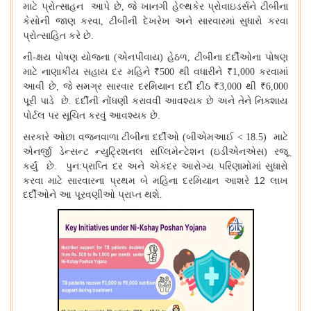
માટે પ્રોત્સાહન આપે છે
જે ખાનગી હેલ્થકેર પ્રોવાઇડર્સને ટીબીના
,
કેસોની જાણ કરવા
ટીબીની દેખરેખ અને સારવારમાં સુધારો કરવા
,
પ્રોત્સાહિત કરે છે
.
ની
ક્ષય પોષણ યોજના
એનપીવાય
હેઠળ
ટીબીના દર્દીઓના પોષણ
-
(
)
,
માટે નાણાકીય સહાય દર મહિને
થી વધારીને
કરવામાં
₹500
₹1,000
આવી છે
જે સમગ્ર સારવાર દરમિયાન દર્દી દીઠ
થી
,
₹3,000
₹6,000
પૂરી પાડે છે
દર્દીની નોંધણી કરાવવી આવશ્યક છે અને તેને નિક્શાય
.
પોર્ટલ પર સૂચિત કરવું આવશ્યક છે
.
સરકારે ઓછા વજનવાળા ટીબીના દર્દીઓ
બીએમઆઈ
માટે
(
< 18.5)
એનર્જી ડેન્સન્ટ ન્યુટ્રિશનલ સપ્લિમેન્ટેશન
ઇડીએનએસ
રજૂ
(
)
કર્યું છે
પુન
પ્રાપ્તિ દર અને એકંદર આરોગ્ય પરિણામોમાં સુધારો
.
:
કરવા માટે સારવારના પ્રથમ બે મહિના દરમિયાન આશરે
12
લાખ
દર્દીઓને આ પૂરવણીઓ પ્રાપ્ત થશે
.