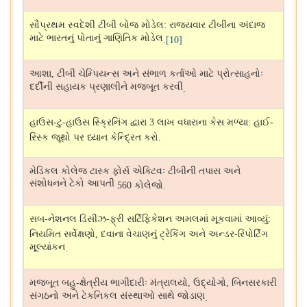
સૌપ્રથમ સ્વદેશી ટીબી બોજ મોડેલ
રાજ્યવાર ટીબીના અંદાજ
:
માટે ભારતનું પોતાનું ગાણિતિક મોડેલ
.
[10]
આશા
ટીબી ચેમ્પિયન્સ અને સંભાળ કર્તાઓ માટે પ્રોત્સાહનોઃ
,
દર્દીની સહાયક પ્રણાલીને મજબૂત કરવી
.
હાઉસ
ટુ
હાઉસ સ્ક્રિનિંગ દ્વારા
લાખ વધારાના કેસ મળ્યા
હાઈ
-
-
3
:
-
રિસ્ક જૂથો પર ધ્યાન કેન્દ્રિત કરો
.
મેડિકલ કોલેજ ટાસ્ક ફોર્સ એક્ટિવઃ ટીબીની તપાસ અને
સંશોધનને ટેકો આપતી
કોલેજો
560
.
સબ
નેશનલ ડિસીઝ
ફ્રી સર્ટિફિકેશન અમલમાં મૂકવામાં આવ્યું
-
-
:
નિયમિત સર્વેક્ષણો
દવાના વેચાણનું ટ્રેકિંગ અને અન્ડર
રિપોર્ટિંગ
,
-
મૂલ્યાંકન
.
મજબૂત બહુ
ક્ષેત્રીય ભાગીદારીઃ મંત્રાલયો
ઉદ્યોગો
બિનસરકારી
-
,
,
સંગઠનો અને ટેકનિકલ સંસ્થાઓ સાથે જોડાણ
.