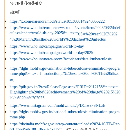
બનવાની તૈયારીમાં છે
.
સંદર્ભો
https://x.com/narendramodi/status/1853008149240066222
https://www.who.int/europe/news-room/events/item/2025/03/24/def
ault-calendar/world-tb-day-2025#:~:text=
દરેક
%20year%2C%202
4%20March%20is,the%20world's%20dadliest%20infectus
https://www.who.int/campaigns/world-tb-day
https://www.who.int/campaigns/world-tb-day/2025
https://www.who.int/news-room/fact-sheets/detail/tuberculosis
https://dghs.mohfw.gov.in/national-tuberculosis-elimination-progra
mme.php#:~:text=Introduction,a%20result%20of%20TB%20disea
se
.
https://pib.gov.in/PressReleasePage.aspx?PRID=2112158#:~:text=
Highlighting%20the%20achievements%20of%20the,to%202.5%20
lakhs%20in%202023
.
https://www.instagram.com/mohfwindia/p/DCIwz7SNLzl/
https://dghs.mohfw.gov.in/national-tuberculosis-elimination-progra
mme.php
https://tbcindia.mohfw.gov.in/wp-content/uploads/2024/10/TB-Rep
ort_for-Web_08_10-2024-1.pdf