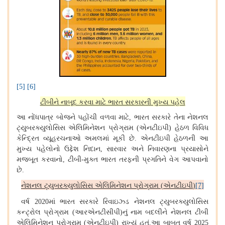
[5]
[6]
ટીબીને નાબૂદ કરવા માટે ભારત સરકારની મુખ્ય પહેલ
આ નોંધપાત્ર બોજને પહોંચી વળવા માટે
ભારત સરકારે તેના નેશનલ
,
ટ્યુબરક્યુલોસિસ એલિમિનેશન પ્રોગ્રામ
એનટીઇપી
હેઠળ વિવિધ
(
)
કેન્દ્રિત વ્યૂહરચનાઓ અમલમાં મૂકી છે
એનટીઇપી હેઠળની આ
.
મુખ્ય પહેલોનો ઉદ્દેશ નિદાન
સારવાર અને નિવારણના પ્રયાસોને
,
મજબૂત કરવાનો
ટીબી
મુક્ત ભારત તરફની પ્રગતિને વેગ આપવાનો
,
-
છે
.
નેશનલ ટ્યુબરક્યુલોસિસ એલિમિનેશન પ્રોગ્રામ
એનટીઇપી
(
)
[7]
વર્ષ
માં ભારત સરકારે રિવાઇઝ્ડ નેશનલ ટ્યુબરક્યુલોસિસ
2020
કન્ટ્રોલ પ્રોગ્રામ
આરએનટીસીપી
નું નામ બદલીને નેશનલ ટીબી
(
)
એલિમિનેશન પ્રોગ્રામ
એનટીઇપી
રાખ્યું હતું
આ બાબત વર્ષ
(
)
.
2025