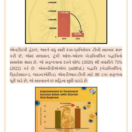
એનટીઇપી હેઠળ
ભારતે વધુ સારી દવા
પ્રતિરોધક ટીબી સારવાર શરૂ
,
-
કરી છે
જેમાં સલામત
ટૂંકી ઓલ
ઓરલ બેડાક્વિલિન પદ્ધતિનો
,
,
-
સમાવેશ થાય છે
જે સફળતાના દરને
થી વધારીને
,
68% (2020)
75%
કરે છે
એમબીપીએએલ
પદ્ધતિ
બેડાક્વિલિન
(2022)
.
(mBPaL)
(
,
પ્રિટોમાઇન્ડ
લાઇનઝોલિડ
એમડીઆર
ટીબી માટે
ટકા સફળતા
,
)
-
80
પૂરી પાડે છે
જે સારવારને છ મહિના સુધી ઘટાડે છે
,
.