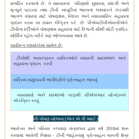
સંગઠિત કરવાનો છે
તે સારવારનાં પરિણામો સુધારવા
માંદગી અને
.
,
મૃત્યુને ઘટાડવા તથા ટીબી નાબૂદીનાં ભારતનાં લક્ષ્યાંકને ઝડપથી
આગળ વધારવા માટે પોષણક્ષમ
નિદાન અને વ્યાવસાયિક સહાયતા
,
પ્રદાન કરવા પર ધ્યાન કેન્દ્રિત કરે છે
પીએમટીબીએમબીએને
.
ટીબીના દર્દીઓને પોષણક્ષમ સહાયતા માટે
વિશ્વની
સૌથી મોટી ક્રાઉડ
-
સોર્સિંગ પહેલ તરીકે પણ ઓળખવામાં આવે છે
.
ચાવીરૂપ લક્ષ્યાંકોમાં સામેલ છેઃ
ટીબીથી અસરગ્રસ્ત વ્યક્તિઓને વધારાની સારસંભાળ અને
સહાયતા પ્રદાન કરવી
.
સક્રિય સમુદાયની ભાગીદારીને પ્રોત્સાહન આપવું
.
વ્યવસાયો અને સંસ્થાઓ તરફથી સીએસઆર યોગદાનને
એકત્રિત કરવું
.
ની
પોષણ યોજના
એન
એ
પી
આઈ
-
(
.
.
.
.)
[13]
આરોગ્ય અને પરિવાર કલ્યાણ મંત્રાલય દ્વારા વર્ષ
માં શરૂ
2018
કરવામાં આવેલી નિ
ક્ષય
ટીબી જાહેરનામું પ્રોત્સાહન ખાનગી ક્ષેત્ર
-