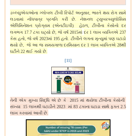
ડબ્લ્યુએચઓના ગ્લોબલ ટીબી રિપોર્ટ અનુસાર
ભારતે ક્ષય રોગ સામે
,
લડવામાં નોંધપાત્ર પ્રગતિ કરી છે
નેશનલ ટ્યુબરક્યુલોસિસ
.
એલિમિનેશન પ્રોગ્રામ
એનટીઇપી
હેઠળ
ટીબીના કેસોનો દર
(
)
,
લગભગ
ટકા ઘટ્યો છે
જે વર્ષ
માં
દર
લાખ વ્યક્તિએ
17.7
,
2015
1
237
કેસ હતો
જે વર્ષ
માં
હતો
ટીબીને લગતા મૃત્યુમાં પણ ઘટાડો
,
2023
195
.
થયો છે
જે આ જ સમયગાળા દરમિયાન દર
લાખ વ્યક્તિએ
થી
,
1
28
ઘટીને
થઈ ગયો છે
22
.
[11]
તેની એક મુખ્ય સિદ્ધિ એ છે કે
માં થયેલા ટીબીના કેસોની
2015
સંખ્યા
લાખથી ઘટાડીને
માં
ટકાના ઘટાડા સાથે ફક્ત
15
2023
83
2.5
લાખ કરવામાં આવી છે
.