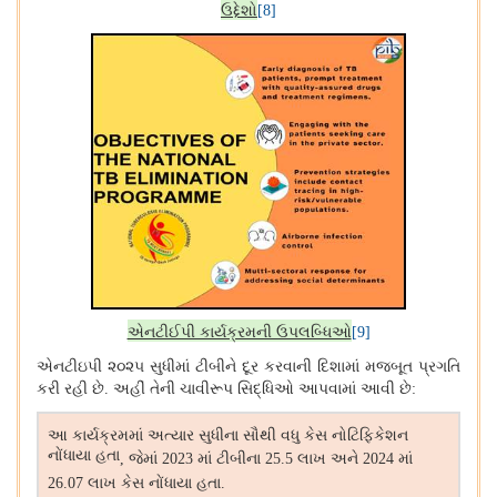
ઉદ્દેશો
[8]
એનટીઈપી કાર્યક્રમની ઉપલબ્ધિઓ
[9]
એનટીઇપી ૨૦૨૫ સુધીમાં ટીબીને દૂર કરવાની દિશામાં મજબૂત પ્રગતિ
કરી રહી છે
અહીં તેની ચાવીરૂપ સિદ્ધિઓ આપવામાં આવી છે
.
:
આ કાર્યક્રમમાં અત્યાર સુધીના સૌથી વધુ કેસ નોટિફિકેશન
નોંધાયા હતા
જેમાં
માં ટીબીના
લાખ અને
માં
,
2023
25.5
2024
લાખ કેસ નોંધાયા હતા
26.07
.