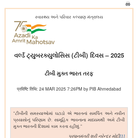
સ્વાસ્થ્ય અને પરિવાર કલ્યાણ મંત્રાલય
વર્લ્ડ ટ્યુબરક્યુલોસિસ (ટીબી) દિવસ – 2025
ટીબી મુક્ત ભારત તરફ
प्रविष्टि तिथि: 24 MAR 2025 7:26PM by PIB Ahmedabad
ટીબીની સમસ્યાઓમાં ઘટાડો એ ભારતનાં સમર્પિત અને નવીન
"
પ્રયાસોનું પરિણામ છે
સામૂહિક ભાવનાના માધ્યમથી અમે ટીબી
.
મુક્ત ભારતની દિશામાં કામ કરતા રહીશું
."
પ્રધાનમંત્રી શ્રી નરેન્દ્ર મોદી
[1]