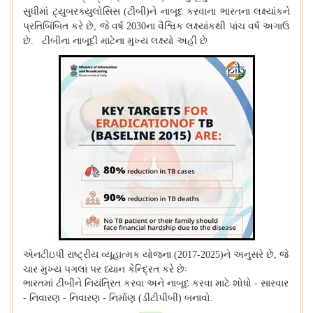
સુધીમાં ટ્યુબરક્યુલોસિસ
ટીબી
ને નાબૂદ કરવાના ભારતના લક્ષ્યાંકને
(
)
પ્રતિબિંબિત કરે છે
જે વર્ષ
ના વૈશ્વિક લક્ષ્યાંકથી પાંચ વર્ષ અગાઉ
,
2030
છે
ટીબીના નાબૂદી માટેના મુખ્ય લક્ષ્યો અહીં છે
.
એનટીઇપી રાષ્ટ્રીય વ્યૂહાત્મક યોજના
ને અનુસરે છે
જે
(2017-2025)
,
ચાર મુખ્ય પગલાં પર ધ્યાન કેન્દ્રિત કરે છેઃ
ભારતમાં ટીબીને નિયંત્રિત કરવા અને નાબૂદ કરવા માટે શોધો
સારવાર
-
નિવારણ
નિવારણ
નિર્માણ
ડીટીપીબી
બનાવો
-
-
-
(
)
.