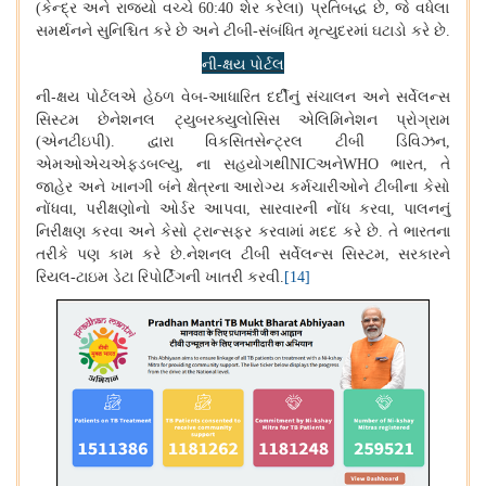
કેન્દ્ર અને રાજ્યો વચ્ચે
શેર કરેલા
પ્રતિબદ્ધ છે
જે વધેલા
(
60:40
)
,
સમર્થનને સુનિશ્ચિત કરે છે અને ટીબી
સંબંધિત મૃત્યુદરમાં ઘટાડો કરે છે
-
.
ની-ક્ષય પોર્ટલ
ની-ક્ષય પોર્ટલએ હેઠળ વેબ
આધારિત દર્દીનું સંચાલન અને સર્વેલન્સ
-
સિસ્ટમ છેનેશનલ ટ્યુબરક્યુલોસિસ એલિમિનેશન પ્રોગ્રામ
એનટીઇપી
દ્વારા વિકસિતસેન્ટ્રલ ટીબી ડિવિઝન
(
).
,
એમઓએચએફડબલ્યુ
ના સહયોગથી
અને
ભારત
તે
,
NIC
WHO
,
જાહેર અને ખાનગી બંને ક્ષેત્રના આરોગ્ય કર્મચારીઓને ટીબીના કેસો
નોંધવા
પરીક્ષણોનો ઓર્ડર આપવા
સારવારની નોંધ કરવા
પાલનનું
,
,
,
નિરીક્ષણ કરવા અને કેસો ટ્રાન્સફર કરવામાં મદદ કરે છે
તે ભારતના
.
તરીકે પણ કામ કરે છે
નેશનલ ટીબી સર્વેલન્સ સિસ્ટમ
સરકારને
.
,
રિયલ
ટાઇમ ડેટા રિપોર્ટિંગની ખાતરી કરવી
-
.
[14]