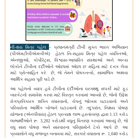
ની-ક્ષય મિત્ર પહેલ
પ્રધાનમંત્રી ટીબી મુક્ત ભારત અભિયાન
–
પીએમટીબીએમબીએ
હેઠળ નિ
સહાય મિત્ર પહેલ વ્યક્તિઓ
(
)
-
,
એનજીઓ
કોર્પોરેટ્સ
વિશ્વાસ
આધારિત સંસ્થાઓ અને અન્ય
,
,
-
લોકોને ટીબીના દર્દીઓને ઓછામાં ઓછા છ મહિના માટે દત્તક લેવા
માટે પ્રોત્સાહિત કરે છે
જે તેમને પોષકતત્વો
સામાજિક અથવા
,
,
આર્થિક સહાય પૂરી પાડે છે
.
આ પહેલનો વ્યાપ હવે ટીબીના દર્દીઓના ઘરગથ્થુ સંપર્કો માટે ફૂડ
બાસ્કેટનો સમાવેશ કરવા માટે વિસ્તૃત કરવામાં આવ્યો છે
જેનો ઉદ્દેશ
,
રોગપ્રતિકારક શક્તિ વધારવાનો
ચેપનું જોખમ ઘટાડવાનો અને
,
પરિવારોના આર્થિક બોજને ઘટાડવાનો છે
તદુપરાંત
નિક્ષય પોષણ
.
,
યોજના
એનપીવાય
હેઠળ પ્રત્યક્ષ લાભ હસ્તાંતરણ દ્વારા
કરોડ
(
)
1.13
લાભાર્થીઓને રૂ
કરોડથી વધુનું વિતરણ કરવામાં આવ્યું છે
જે
. 3,202
,
વધુ સારા પોષણ અને સારવારના પરિણામોને ટેકો આપે છે
આ
.
પ્રયાસોને વધુ મજબૂત બનાવવા માટે
સરકારે વધારાના રૂ
કરોડ
,
. 1,040