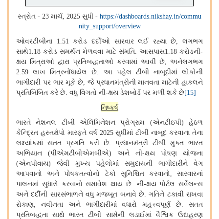
સ્ત્રોત
માર્ચ
સુધી
- 23
, 2025
-
https://dashboards.nikshay.in/commu
nity_support/overview
ઓવરટીબીના
કરોડ દર્દીઓ સારવાર લઈ રહ્યા છે
લગભગ
1.51
,
સાથે
કરોડ સમર્થન મેળવવા માટે સંમતિ
આસપાસ
કરોડની-
1.18
.
1.18
ક્ષય મિત્રાઓ દ્વારા પ્રતિબદ્ધતાઓ કરવામાં આવી છે
અનેલગભગ
,
લાખ મિત્રનોંધાયેલ છે
આ પહેલ ટીબી નાબૂદીમાં લોકોની
2.59
.
ભાગીદારી પર ભાર મૂકે છે
જે પ્રધાનમંત્રીની માનવતા માટેની હાકલને
,
પ્રતિબિંબિત કરે છે
વધુ વિગતો ની
ક્ષય ડેશબોર્ડ પર મળી શકે છે
.
-
[15]
નિષ્કર્ષ
ભારતે નેશનલ ટીબી એલિમિનેશન પ્રોગ્રામ
એનટીઇપી
હેઠળ
(
)
કેન્દ્રિત હસ્તક્ષેપો મારફતે વર્ષ
સુધીમાં ટીબી નાબૂદ કરવાના તેના
2025
લક્ષ્યાંકમાં સતત પ્રગતિ કરી છે
પ્રધાનમંત્રી ટીબી મુક્ત ભારત
.
અભિયાન
પીએમટીબીએમબીએ
અને ની-ક્ષય પોષણ યોજના
(
)
એનપીવાય
જેવી મુખ્ય પહેલોમાં સમુદાયની ભાગીદારીને વેગ
(
)
આપવાનો અને પોષકતત્વોનો ટેકો સુનિશ્ચિત કરવાનો
સારવારનાં
,
પાલનમાં સુધારો કરવાનો સમાવેશ થાય છે
ની
ક્ષય પોર્ટલ સર્વેલન્સ
.
-
અને દર્દીની સારસંભાળને વધુ મજબૂત બનાવે છે
ગતિને ટકાવી રાખવા
.
રોકાણ
નવીનતા અને ભાગીદારીમાં વધારો મહત્ત્વપૂર્ણ છે
સતત
,
.
પ્રતિબદ્ધતા સાથે ભારત ટીબી સામેની લડાઈમાં વૈશ્વિક ઉદાહરણ