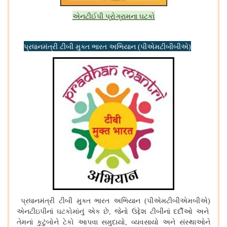
એનટીઈપી પ્રોગ્રામના ઘટકો
પ્રધાનમંત્રી ટીબી મુક્ત ભારત અભિયાન
પીએમટીબીબીએ
(
)
[12]
પ્રધાનમંત્રી ટીબી મુક્ત ભારત અભિયાન
પીએમટીબીએમબીએ
(
)
એનટીઇપીનાં ઘટકોમાંનું એક છે
જેનો ઉદ્દેશ ટીબીનાં દર્દીઓ અને
,
તેમનાં કુટુંબોને ટેકો આપવા સમુદાયો
વ્યવસાયો અને સંસ્થાઓને
,