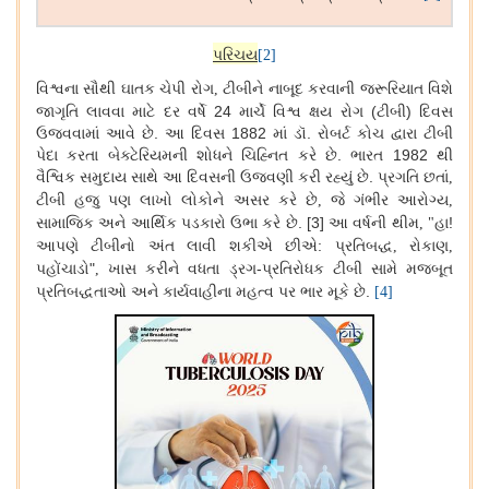
પરિચય
[2]
વિશ્વના સૌથી ઘાતક ચેપી રોગ
ટીબીને નાબૂદ કરવાની જરૂરિયાત વિશે
,
જાગૃતિ લાવવા માટે દર વર્ષે 24 માર્ચે વિશ્વ ક્ષય રોગ (ટીબી) દિવસ
ઉજવવામાં આવે છે. આ દિવસ 1882 માં ડૉ. રોબર્ટ કોચ દ્વારા ટીબી
પેદા કરતા બેક્ટેરિયમની શોધને ચિહ્નિત કરે છે. ભારત 1982 થી
વૈશ્વિક સમુદાય સાથે
આ દિવસની ઉજવણી કરી રહ્યું છે
.
પ્રગતિ છતાં
,
ટીબી હજુ પણ લાખો લોકોને અસર કરે છે
જે ગંભીર આરોગ્ય
,
,
સામાજિક અને આર્થિક પડકારો ઉભા કરે છે. [3] આ વર્ષની થીમ
હા!
, "
આપણે ટીબીનો અંત લાવી શકીએ છીએ: પ્રતિબદ્ધ
રોકાણ
,
,
પહોંચાડો"
ખાસ કરીને વધતા ડ્રગ-પ્રતિરોધક ટીબી સામે મજબૂત
,
પ્રતિબદ્ધતાઓ અને કાર્યવાહીના મહત્વ પર ભાર મૂકે છે.
[4]