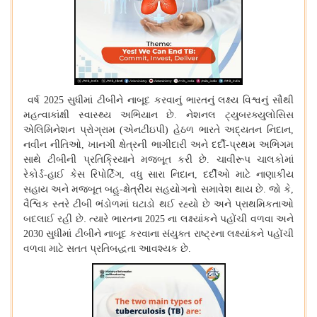
વર્ષ
સુધીમાં ટીબીને નાબૂદ કરવાનું ભારતનું લક્ષ્ય વિશ્વનું સૌથી
2025
મહત્વાકાંક્ષી સ્વાસ્થ્ય અભિયાન છે
નેશનલ ટ્યુબરક્યુલોસિસ
.
એલિમિનેશન પ્રોગ્રામ
એનટીઇપી
હેઠળ ભારતે અદ્યતન નિદાન
(
)
,
નવીન નીતિઓ
ખાનગી ક્ષેત્રની ભાગીદારી અને દર્દી
પ્રથમ અભિગમ
,
-
સાથે ટીબીની પ્રતિક્રિયાને મજબૂત કરી છે
ચાવીરૂપ ચાલકોમાં
.
રેકોર્ડ
હાઈ કેસ રિપોર્ટિંગ
વધુ સારા નિદાન
દર્દીઓ માટે નાણાકીય
-
,
,
સહાય અને મજબૂત બહુ
ક્ષેત્રીય સહયોગનો સમાવેશ થાય છે
જો કે
-
.
,
વૈશ્વિક સ્તરે ટીબી ભંડોળમાં ઘટાડો થઈ રહ્યો છે અને પ્રાથમિકતાઓ
બદલાઈ રહી છે
.
ત્યારે ભારતના
ના લક્ષ્યાંકને પહોંચી વળવા અને
2025
સુધીમાં ટીબીને નાબૂદ કરવાના સંયુક્ત રાષ્ટ્રના લક્ષ્યાંકને પહોંચી
2030
વળવા માટે સતત પ્રતિબદ્ધતા આવશ્યક છે
.