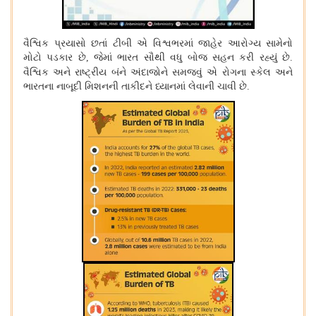
વૈશ્વિક પ્રયાસો છતાં ટીબી એ વિશ્વભરમાં જાહેર આરોગ્ય સામેનો
મોટો પડકાર છે
જેમાં ભારત સૌથી વધુ બોજ સહન કરી રહ્યું છે
,
.
વૈશ્વિક અને રાષ્ટ્રીય બંને અંદાજોને સમજવું એ રોગના સ્કેલ અને
ભારતના નાબૂદી મિશનની તાકીદને ધ્યાનમાં લેવાની ચાવી છે
.