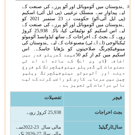
ہندوستان میں آٹوموبائل اور آٹو پرزے کی صنعت کے
لیے پیداوار سے منسلک ترغیبی (پی ایل آئی) اسکیم
(پی ایل آئی-آٹو) حکومت نے 23 ستمبر 2021 کو
ہندوستان میں آٹوموبائل اور آٹو پرزے کی صنعت کے
لیے اس اسکیم کو نوٹیفائی کیا، تاکہ 25,938 کروڑ
روپے کے بجٹ کے اخراجات کے ساتھ ایڈوانسڈ آٹوموٹو
ٹیکنالوجی (اے اے ٹی) مصنوعات کے لیے ہندوستان کی
مینوفیکچرنگ صلاحیتوں کو بڑھایا جاسکے۔ اس
اسکیم میں کم از کم 50فیصد گھریلو قدر میں
اضافہ (ڈی وی اے) کے ساتھ اے اے ٹی
مصنوعات کی گھریلو مینوفیکچرنگ کو فروغ
دینے اور آٹوموٹو مینوفیکچرنگ ویلیو
چین میں سرمایہ کاری کو راغب کرنے کے لیے
مالی مراعات کی تجویز ہے ۔
فیچر
تفصیلات
بجٹ اخراجات
25,938
کروڑ روپے
سال
ٹارگیٹیڈ
مالی سال
2022-23
سے
مالی سال
2026-27
تک