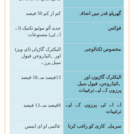
گھریلو قدر میں اضافہ
کم از کم
50
فیصد
فوکس
جدید آٹو موٹیو تکنیک (اے
اے ٹی) مصنوعات
مخصوص ٹکنالوجی
الیکٹرک گاڑیاں (ای ویز)
اور ہائیڈروجن فیول
سیل پرزے
الیکٹرک گاڑیوں اور
13
فیصد
سے
18
فیصد
ہائیڈروجن، فیول سیل
پرزوں کے لیے ترغیبات
اے اے ٹی پرزوں کے لیے
8
فیصد
سے
13
فیصد
ترغیبات
سرمایہ کاری کو راغب کرنا
عالمی او ای ایمس