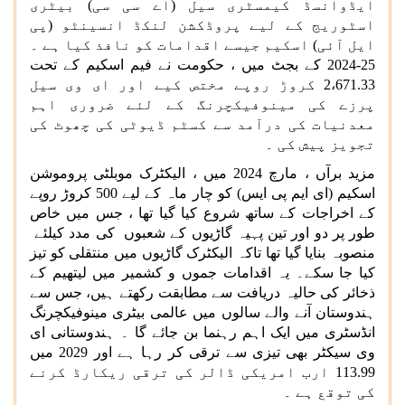
ایڈوانسڈ کیمسٹری سیل (اے سی سی) بیٹری
اسٹوریج کے لیے پروڈکشن لنکڈ انسینٹو (پی
ایل آئی) اسکیم جیسے اقدامات کو نافذ کیا ہے ۔
25-2024 کے بجٹ میں ، حکومت نے فیم اسکیم کے تحت
2،671.33 کروڑ روپے مختص کیے اور ای وی سیل
پرزے کی مینوفیکچرنگ کے لئے ضروری اہم
معدنیات کی درآمد سے کسٹم ڈیوٹی کی چھوٹ کی
تجویز پیش کی ۔
مزید برآں ، مارچ 2024 میں ، الیکٹرک موبلٹی پروموشن
اسکیم (ای ایم پی ایس) کو چار ماہ کے لیے 500 کروڑ روپے
کے اخراجات کے ساتھ شروع کیا گیا تھا ، جس میں خاص
طور پر دو اور تین پہیہ گاڑیوں کے شعبوں کی مدد کیلئے
منصوبہ بنایا گیا تھا تاکہ الیکٹرک گاڑیوں میں منتقلی کو تیز
کیا جا سکے۔ یہ اقدامات جموں و کشمیر میں لیتھیم کے
ذخائر کی حالیہ دریافت سے مطابقت رکھتے ہیں، جس سے
ہندوستان آنے والے سالوں میں عالمی بیٹری مینوفیکچرنگ
انڈسٹری میں ایک اہم رہنما بن جائے گا ۔ ہندوستانی ای
وی سیکٹر بھی تیزی سے ترقی کر رہا ہے اور 2029 میں
113.99 ارب امریکی ڈالر کی ترقی ریکارڈ کرنے
کی توقع ہے ۔