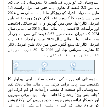
ہندوستان کے آٹو پرزے کے شعبے کا ہندوستان کی جی ڈی
پی میں 2.3 فیصد کا تعاون ہے، جس سے براہ راست 1.5
ملین سے زیادہ افراد کو روزگار ملتا ہے ۔ مالی سال 2024
میں اس شعبے کا کاروبار 6.14 لاکھ کروڑ روپے (74.1 بلین
امریکی ڈالر) تھا، جس میں گھریلو او ای ایم سپلائی 54فیصد
اور برآمدات 18فیصد ہے۔ مالی سال 2016 سے مالی سال
2024 کے دوران صنعت میں 8.63 فیصد کی سی اے جی آر
سے اضافہ ہوا ۔ مالی سال 2024 میں، برآمدات 21.2 ارب
امریکی ڈالر تک پہنچ گئیں، جس میں 300 ملین امریکی ڈالر
کا تجارتی سرپلس تھا، اور 2026 تک 30 ارب امریکی
ڈالر تک پہنچنے کا امکان ہے ۔
ہندوستانی آٹو پرزے کی صنعت سالانہ اپنی پیداوار کا
25فیصد سے زیادہ برآمد کرتی ہے ۔ مالی سال 2028 تک،
ہندوستانی آٹو صنعت کا مقصد درآمدات کو کم کرکے اور
"چائنا پلس ون" رجحان کا فائدہ اٹھاتے ہوئے برقی موٹروں
اور خودکار ٹرانسمیشن جیسے جدید پرزوں کی لوکلائزیشن
کو فروغ دینے کے لیے 7 بلین امریکی ڈالر کی