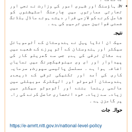
iv. ہاؤسنگ اور شہری امور کی وزارت نے نجی اور
تجارتی عمارتوں میں چارجنگ اسٹیشنوں کو
شامل کرنے کو لازمی قرار دیتے ہوئے ماڈل بلڈنگ
ضمنی قوانین میں ترمیم کی ہے ۔
نتیجہ
میک ان انڈیا پہل نے ہندوستان کے آٹوموبائل
سیکٹر اور ہندوستان کے آٹو پرزے کے شعبے میں
بے مثال ترقی کی ہے، جس سے گھریلو کار کی
پیداوار اور ای وی مینوفیکچرنگ میں نمایاں
اضافہ ہوا ہے ۔ مسلسل پالیسی سپورٹ، سرمایہ
کاری کی آمد اور تکنیکی ترقی کے ذریعے،
ہندوستان آٹوموٹو اور الیکٹرک موبیلٹی میں
عالمی رہنما بننے اور آٹوموٹو سیکٹر میں
زیادہ سے زیادہ خود انحصاری حاصل کرنے کی راہ
پر گامزن ہے ۔
حوالہ جات
https://e-amrit.niti.gov.in/national-level-policy