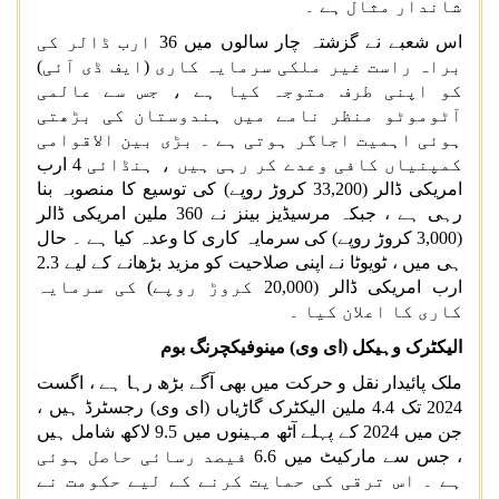
شاندار مثال ہے ۔
اس شعبے نے گزشتہ چار سالوں میں 36 ارب ڈالر کی
براہ راست غیر ملکی سرمایہ کاری (ایف ڈی آئی)
کو اپنی طرف متوجہ کیا ہے ، جس سے عالمی
آٹوموٹو منظر نامے میں ہندوستان کی بڑھتی
ہوئی اہمیت اجاگر ہوتی ہے ۔ بڑی بین الاقوامی
کمپنیاں کافی وعدے کر رہی ہیں ، ہنڈائی 4 ارب
امریکی ڈالر (33,200 کروڑ روپے) کی توسیع کا منصوبہ بنا
رہی ہے ، جبکہ مرسیڈیز بینز نے 360 ملین امریکی ڈالر
(3,000 کروڑ روپے) کی سرمایہ کاری کا وعدہ کیا ہے ۔ حال
ہی میں ، ٹویوٹا نے اپنی صلاحیت کو مزید بڑھانے کے لیے 2.3
ارب امریکی ڈالر (20,000 کروڑ روپے) کی سرمایہ
کاری کا اعلان کیا ۔
الیکٹرک وہیکل (ای وی) مینوفیکچرنگ بوم
ملک پائیدار نقل و حرکت میں بھی آگے بڑھ رہا ہے ، اگست
2024 تک 4.4 ملین الیکٹرک گاڑیاں (ای وی) رجسٹرڈ ہیں ،
جن میں 2024 کے پہلے آٹھ مہینوں میں 9.5 لاکھ شامل ہیں
، جس سے مارکیٹ میں 6.6 فیصد رسائی حاصل ہوئی
ہے ۔ اس ترقی کی حمایت کرنے کے لیے حکومت نے