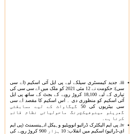
iii. جدید کیمسٹری سیلکے لیے پی ایل آئی اسکیم (اے سی
سی): حکومت نے 12 مئی 2021 کو ملک میں اے سی سی کی
تیاری کے لیے 18,100 کروڑ روپے کے بجٹ کے ساتھ پی ایل
آئی اسکیم کو منظوری دی ۔ اس اسکیم کا مقصد اے سی
سی بیٹریوں کی 50 گیگاواٹ کے لیے مسابقتی
گھریلو مینوفیکچرنگ ماحولیاتی نظام قائم
کرنا ہے۔
iv. پی ایم الیکٹرک ڈرائیو انوویٹیو وہیکل انہینسمنٹ (پی ایم
ای-ڈرائیو) اسکیم میں انقلاب: 10 ہزار 900 کروڑ روپے کی