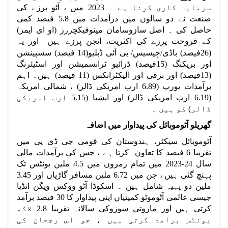
سرمایہ کاری کرنا ہے ۔ 2023 میں ، آٹو پرزے کی
صنعت نے دو سالوں میں درآمدات میں 5.8 فیصد کمی
حاصل کی ۔ اصل سازوسامان مینوفیکچررز (او ای ایمز)
کے فروخت پرزے کی اکثریت، انجن پرزے ہیں اور یہ
(26فیصد) باڈی/چیسیس/
بی آئی ڈبلیو(14 فیصد) سسپینشن
اور بریکنگ (15فیصد) ڈرائیو ٹرانسمیشن اور اسٹیئرنگ
(13فیصد) اور برقی اور الیکٹرانکس (11 فیصد) ہیں۔ اہم
برآمدات یورپ (6.89 ارب امریکی ڈالر) ، شمالی امریکہ
(6.19 ارب امریکی ڈالر) اور ایشیا (5.15 ارب امریکی
ڈالر) کو ہیں ۔
گھریلو آٹوموبائل کی پیداوار میں اضافہ
آٹوموبائل سیکٹر، ہندوستان کی قومی جی ڈی پی میں
تقریبا 6 فیصد کا تعاون کرتا ہے ، جس کی برآمدات مالی
سال 24-2023 میں تمام زمروں میں 4.5 ملین یونٹس تک
پہنچ گئی ہیں ، جن میں 6.72 ملین مسافر گاڑیاں اور 3.45
ملین دو پہیہ شامل ہیں ۔ اسکوڈا آٹو ووکس ویگن انڈیا
جیسی عالمی آٹوموٹو کمپنیاں اپنی پیداوار کا 30 فیصد برآمد
کرتی ہیں اور ماروتی سوزوکی سالانہ تقریبا 2.8 لاکھ
یونٹس برآمد کرتی ہیں ، جو اس رجحان کی