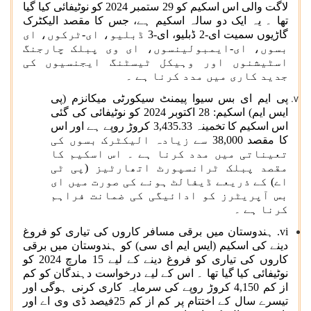
لاگت والی اس اسکیم کو 29 ستمبر 2024 کو نوٹیفائی کیا گیا
تھا ۔ یہ ایک دو سالہ اسکیم ہے، جس کا مقصد الیکٹرک
گاڑیوں سمیت ای-2 ڈبلیو، ای-3 ڈبلیو، ای-ٹرکوں، ای
بسوں، ای-ایمبولینسوں، ای وی پبلک چارجنگ
اسٹیشنوں اور وہیکل ٹیسٹنگ ایجنسیوں کی
جدید کاری میں مدد کرنا ہے ۔
پی ایم ای بس سیوا پیمنٹ سیکورٹی میکانزم (پی
ایس ایم) اسکیم: 28 اکتوبر 2024 کو نوٹیفائی کی گئی
اس اسکیم کا تخمینہ 3,435.33 کروڑ روپے ہے اور اس
کا مقصد 38,000 سے زیادہ الیکٹرک بسوں کی
تعیناتی میں مدد کرنا ہے ۔ اس اسکیم کا
مقصد پبلک ٹرانسپورٹ اتھارٹیز (پی ٹی
اے) کے ذریعے ڈیفالٹ ہونے کی صورت میں ای
بس آپریٹرز کو ادائیگی کی ضمانت فراہم
کرنا ہے ۔
vi. ہندوستان میں برقی مسافر کاروں کی تیاری کو فروغ
دینے کی اسکیم (ایس ایم ای سی) کو ہندوستان میں برقی
کاروں کی تیاری کو فروغ دینے کے لیے 15 مارچ 2024 کو
نوٹیفائی کیا گیا تھا ۔ اس کے لیے درخواست دہندگان کو کم
از کم 4,150 کروڑ روپے کی سرمایہ کاری کرنی ہوگی اور
تیسرے سال کے اختتام پر کم از کم 25فیصد ڈی وی اے اور