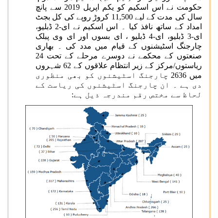
حکومت نے اس اسکیم کو یکم اپریل 2019 سے پانچ
سال کی مدت کے لیے 11,500 کروڑ روپے کی کل بجٹ
امداد کے ساتھ نافذ کیا ۔ اس اسکیم نے ای-2 ڈبلیو،
ای-3 ڈبلیو، ای-4 ڈبلیو ، ای بسوں اور ای وی پبلک
چارجنگ اسٹیشنوں کے قیام میں مدد کی ۔ بھاری
صنعتوں کے محکمے نے دوسرے مرحلے کے تحت 24
ریاستوں/مرکز کے زیر انتظام علاقوں کے 62 شہروں
میں 2636 چارجنگ اسٹیشنوں کو بھی منظوری
دی ہے ۔ ان چارجنگ اسٹیشنوں کی ریاست کے
لحاظ سے مختص رقم مندرجہ ذیل ہے: