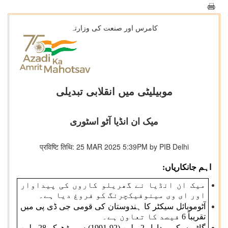
کامرس اور صنعت کی وزارتہ
موبیلیٹی میں انقلابی تبدیلی
میک ان انڈیا آٹو اسٹوری
प्रविष्टि तिथि: 25 MAR 2025 5:39PM by PIB Delhi
اہم جانکاریاں:
میک ان انڈیا نے گھریلو کاروں کی پیداوار
اور ای وی مینوفیکچرنگ کو فروغ دیا ہے۔
آٹوموبائل سیکٹر کا ہندوستان کی قومی جی ڈی پی میں
تقریباً 6 فیصد کا تعاون ہے۔
گاڑیوں کی پیداوار 2 ملین (92-1991) سے بڑھ کر 28 ملین