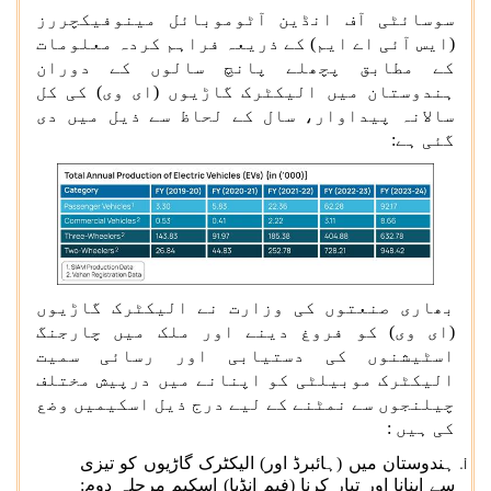
سوسائٹی آف انڈین آٹوموبائل مینوفیکچررز
(ایس آئی اے ایم) کے ذریعہ فراہم کردہ معلومات
کے مطابق پچھلے پانچ سالوں کے دوران
ہندوستان میں الیکٹرک گاڑیوں (ای وی) کی کل
سالانہ پیداوار، سال کے لحاظ سے ذیل میں دی
گئی ہے:
بھاری صنعتوں کی وزارت نے الیکٹرک گاڑیوں
(ای وی) کو فروغ دینے اور ملک میں چارجنگ
اسٹیشنوں کی دستیابی اور رسائی سمیت
الیکٹرک موبیلٹی کو اپنانے میں درپیش مختلف
چیلنجوں سے نمٹنے کے لیے درج ذیل اسکیمیں وضع
کی ہیں :
ہندوستان میں (ہائبرڈ اور) الیکٹرک گاڑیوں کو تیزی
سے اپنانا اور تیار کرنا (فیم انڈیا) اسکیم مرحلہ دوم: