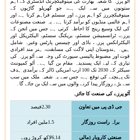
آٹو پرزہ کا شعبہ بھارت کی مینوفیکچرنگ انڈسٹری کے اہم
ستونوں میں سے ایک ہے، جو گھریلو گاڑیوں کے
مینوفیکچررز کو اہم پرزے اور سسٹم فراہم کرتا ہے اور
اہم عالمی منڈیوں کو برآمد کرتا ہے۔ یہ صنعت مصنوعات
کی ایک وسیع رینج کا احاطہ کرتی ہے جس میں انجن کے
پرزے، ٹرانسمیشن سسٹم، بریکنگ سسٹم، الیکٹریکل اور
الیکٹرانکس پرزہ، باڈی اور چیسس پارٹس وغیرہ شامل
ہیں۔ ہندوستان اپنی لاگت کی مسابقت، ہنر مند افرادی
قوت اور مضبوط پالیسی سپورٹ کی وجہ سے آٹو پرزہ کی
تیاری کے لیے ایک پسندیدہ مقام بن گیا ہے۔ آٹو کمپوننٹ
سیکٹر کے 2030 تک 100 ارب امریکی ڈالر کے برآمدی ہدف
تک پہنچنے کی توقع ہے، جس سے یہ شعبہ ملک میں سب
سے بڑے روزگار پیدا کرنے والوں میں سے ایک بن جائے گا۔
آٹو پرزے کی صنعت کا جائزہ
جی ڈی پی میں تعاون
2.30
فیصد
براہ راست روزگار
1.5
ملین افراد
صنعتی کاروبار (مالی
6.14
لاکھ کروڑ روپے