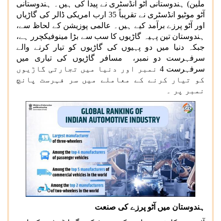
ملین) ہندوستانی آٹو انڈسٹری نے پیدا کی ہیں۔ ہندوستانی
آٹو موٹیو انڈسٹری نے تقریباً 35 ارب امریکی ڈالر کی گاڑیاں
اور آٹو پرزے برآمد کیے ہیں۔ عالمی پوزیشن کے لحاظ سے،
ہندوستان تین پہیہ گاڑیوں کا سب سے بڑا مینوفیکچرر ہے،
جبکہ دنیا میں دو پہیوں کی گاڑیوں کو تیار کرنے والے
سرفہرست دو نمبر، مسافر گاڑیوں کی تیاری میں
سرفہرست 4 نمبر اور دنیا میں تجارتی گاڑیوں
کو تیار کرنے کے معاملے میں سر فہرست پانچ
نمبر پر ۔
ہندوستان میں آٹو پرزے کی صنعت