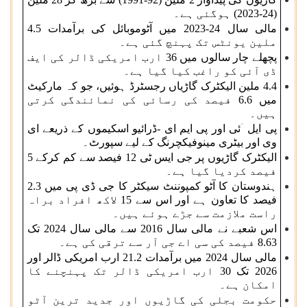
(24-2023) ہوگئی ہے۔
مالی سال 24-2023 میں آٹوموبائل کی برآمدات 4.5
ملین یونٹس تک پہنچ گئی ہے۔
پچھلے چار سالوں میں 36 ارب امریکی ڈالر کی ایف
ڈی آئی کو راغب کیا گیا ہے۔
4.4 ملین الیکٹرک گاڑیاں رجسٹرڈ ہوئیں، جو کہ مارکیٹ
میں 6.6 فیصد کی رسائی کی نمائندگی کرتی
ہیں۔
پی ایل ۤئی اور پی ایم ای -ڈرائیو اسکیموں کے ذریعے ای
وی اور بیٹری مینوفیکچرنگ کے لیے سپورٹ۔
الیکٹرک گاڑیوں پر جی ایس ٹی 12 فیصد سے کم کرکے 5
فیصد کردیا گیا ہے۔
ہندوستان کا آٹو کمپوننٹ سیکٹر کا جی ڈی پی میں 2.3
فیصد کا تعاون ہے اور اس سے 15 لاکھ افراد براہ
راست ملازمت سے جڑے ہوئے ہیں۔
اس شعبے نے مالی سال 2016 سے مالی سال 2024 تک
8.63 فیصد کی سی اے جی آر سے ترقی کی ہے۔
مالی سال 2024 میں برآمدات 21.2 ارب امریکی ڈالر اور
2026 تک 30 ارب امریکی ڈالر تک پہنچنے کا
امکان ہے۔
حکومت بجلی کی گاڑیوں اور جدید ترین آٹو