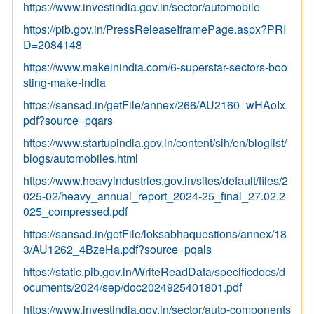
https://www.investindia.gov.in/sector/automobile
https://pib.gov.in/PressReleaseIframePage.aspx?PRI
D=2084148
https://www.makeinindia.com/6-superstar-sectors-boo
sting-make-india
https://sansad.in/getFile/annex/266/AU2160_wHAoIx.
pdf?source=pqars
https://www.startupindia.gov.in/content/sih/en/bloglist/
blogs/automobiles.html
https://www.heavyindustries.gov.in/sites/default/files/2
025-02/heavy_annual_report_2024-25_final_27.02.2
025_compressed.pdf
https://sansad.in/getFile/loksabhaquestions/annex/18
3/AU1262_4BzeHa.pdf?source=pqals
https://static.pib.gov.in/WriteReadData/specificdocs/d
ocuments/2024/sep/doc2024925401801.pdf
https://www.investindia.gov.in/sector/auto-components