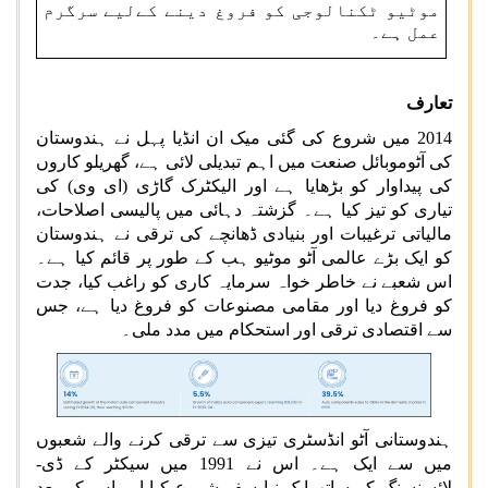
موٹیو ٹکنالوجی کو فروغ دینے کےلیے سرگرم
عمل ہے۔
تعارف
2014 میں شروع کی گئی میک ان انڈیا پہل نے ہندوستان
کی آٹوموبائل صنعت میں اہم تبدیلی لائی ہے، گھریلو کاروں
کی پیداوار کو بڑھایا ہے اور الیکٹرک گاڑی (ای وی) کی
تیاری کو تیز کیا ہے۔ گزشتہ دہائی میں پالیسی اصلاحات،
مالیاتی ترغیبات اور بنیادی ڈھانچے کی ترقی نے ہندوستان
کو ایک بڑے عالمی آٹو موٹیو ہب کے طور پر قائم کیا ہے۔
اس شعبے نے خاطر خواہ سرمایہ کاری کو راغب کیا، جدت
کو فروغ دیا اور مقامی مصنوعات کو فروغ دیا ہے، جس
سے اقتصادی ترقی اور استحکام میں مدد ملی۔
ہندوستانی آٹو انڈسٹری تیزی سے ترقی کرنے والے شعبوں
میں سے ایک ہے۔ اس نے 1991 میں سیکٹر کے ڈی-
لائسنسنگ کے ساتھ ایک نیا سفر شروع کیا اور اس کے بعد