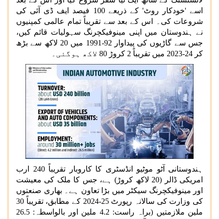
اسے 'خودکار روٹ' کے ذریعے 100 فیصد ایف ڈی آئی کی
شروعات کی۔ اس کے بعد سے تقریباً تمام عالمی کمپنیوں
نے ہندوستان میں اپنی مینوفیکچرنگ سہولیات قائم کیں،
جس سے گاڑیوں کی پیداوار 92-1991 میں 20 لاکھ سے بڑھ
کر 24-2023 میں تقریباً 2 کروڑ 80 لاکھ ہوگئی۔
ہندوستانی آٹو موٹیو انڈسٹری کا کاروبار تقریباً 240 ارب
امریکی ڈالر (20 لاکھ کروڑ) ہے، جس کا ملک کی معیشت
اور مینوفیکچرنگ سیکٹر میں بڑا تعاون ہے۔ بھاری صنعتوں
کی وزارت کی سالانہ رپورٹ 25-2024 کے مطابق، تقریباً 30
ملین ملازمتیں (براہ راست: 4.2 ملین اور بالواسطہ: 26.5