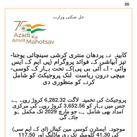
جل شکتی وزارت
کابینہ نے پردھان منتری کرشی سینچائی یوجنا-
تیز آبپاشی کے فوائد پروگرام (پی ایم کے ایس
وائی - اے آئی بی پی)کے تحت بہار کے کوسی-
میچی درون ریاست لنک پروجیکٹ کو شامل
کرنے کو منظوری دی
پروجیکٹ کی تخمینہ لاگت 6,282.32 کروڑ روپے ہے
جس میں بہار کو 3,652.56 کروڑ روپے کی مرکزی
امداد بھی شامل ہے جو مارچ 2029 تک مکمل ہو
جائے گی
موجودہ ایسٹرن کوسی مین کینال (ای کے ایم سی)
کی 41.30 کلومیٹر تک ری ماڈلنگ اور 117.50