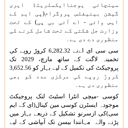
سینچائی یوجناایکسلریٹڈ ایری
گیشن بینیفٹس پروگرام(پی ایم کے
ایس وائی - اے آئی بی پی) کے تحت
وزارت جل شکتی کے تحت شامل کرنے کی
منظوری دے دی ہے۔
سی سی ای اےنے 6,282.32 کروڑ روپے کی
تخمینہ لاگت کے ساتھ مارچ، 2029 تک
پروجیکٹ کی تکمیل کے لیے بہار کو 3,652.56
کروڑ روپے کی مرکزی مدد کو بھی
منظوری دی ہے۔
کوسی -میچی انٹرا اسٹیٹ لنک پروجیکٹ
موجودہ ایسٹرن کوسی مین کینال(ای کے ایم
سی)کی ازسرنو تشکیل کے ذریعے بہار میں
پڑنے والے مہانندا بیسن تک آبپاشی کے لیے