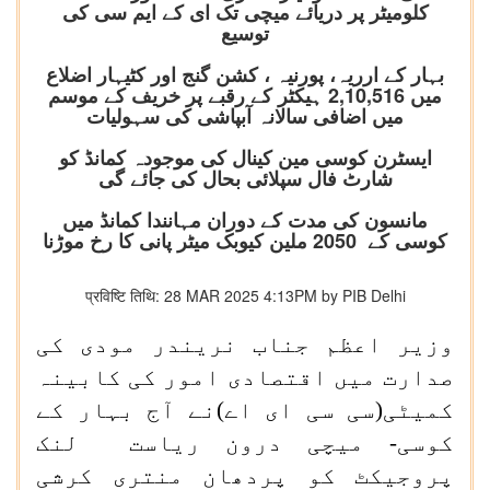
کلومیٹر پر دریائے میچی تک ای کے ایم سی کی
توسیع
بہار کے ارریہ، پورنیہ ، کشن گنج اور کٹیہار اضلاع
میں 2,10,516 ہیکٹر کے رقبے پر خریف کے موسم
میں اضافی سالانہ آبپاشی کی سہولیات
ایسٹرن کوسی مین کینال کی موجودہ کمانڈ کو
شارٹ فال سپلائی بحال کی جائے گی
مانسون کی مدت کے دوران مہانندا کمانڈ میں
کوسی کے 2050 ملین کیوبک میٹر پانی کا رخ موڑنا
प्रविष्टि तिथि: 28 MAR 2025 4:13PM by PIB Delhi
وزیر اعظم جناب نریندر مودی کی
صدارت میں اقتصادی امور کی کابینہ
کمیٹی(سی سی ای اے)نے آج بہار کے
کوسی- میچی درون ریاست لنک
پروجیکٹ کو پردھان منتری کرشی