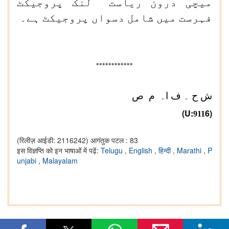
میچی درون ریاست لنک پروجیکٹ
فہرست میں شامل دسواں پروجیکٹ ہے۔
************
ش ح ۔
ف ا
۔ م ص
(
U
:
6)
911
(रिलीज़ आईडी: 2116242)
आगंतुक पटल : 83
इस विज्ञप्ति को इन भाषाओं में पढ़ें:
Telugu
,
English
,
हिन्दी
,
Marathi
,
P
unjabi
,
Malayalam