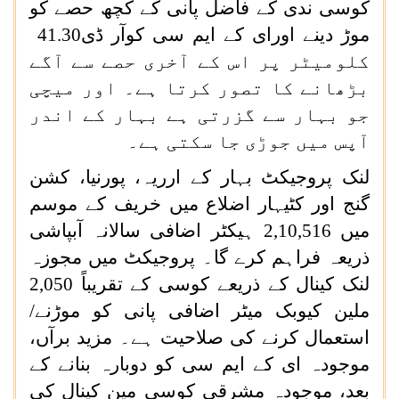
کوسی ندی کے فاضل پانی کے کچھ حصے کو
موڑ دینے اورای کے ایم سی کوآر ڈی
41.30
کلومیٹر پر اس کے آخری حصے سے آگے
بڑھانے کا تصور کرتا ہے۔ اور میچی
جو بہار سے گزرتی ہے بہار کے اندر
آپس میں جوڑی جا سکتی ہے۔
لنک پروجیکٹ بہار کے ارریہ، پورنیا، کشن
گنج اور کٹیہار اضلاع میں خریف کے موسم
میں 2,10,516 ہیکٹر اضافی سالانہ آبپاشی
ذریعہ فراہم کرے گا۔ پروجیکٹ میں مجوزہ
لنک کینال کے ذریعے کوسی کے تقریباً 2,050
ملین کیوبک میٹر اضافی پانی کو موڑنے/
استعمال کرنے کی صلاحیت ہے۔ مزید برآں،
موجودہ ای کے ایم سی کو دوبارہ بنانے کے
بعد، موجودہ مشرقی کوسی مین کینال کی