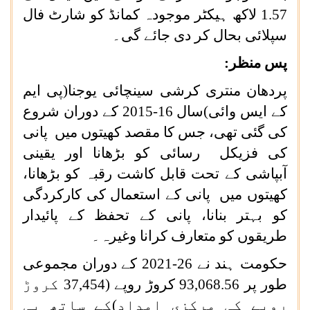
1.57 لاکھ ہیکٹر موجودہ کمانڈ کو شارٹ فال
سپلائی بحال کر دی جائے گی۔
پس منظر
:
پردھان منتری کرشی سینچائی یوجنا(پی ایم
کے ایس وائی)سال 16-2015 کے دوران شروع
کی گئی تھی، جس کا مقصد کھیتوں میں پانی
کی فزیکل رسائی کو بڑھانا اور یقینی
آبپاشی کے تحت قابل کاشت رقبہ کو بڑھانا،
کھیتوں میں پانی کے استعمال کی کارکردگی
کو بہتر بنانا، پانی کے تحفظ کے پائیدار
طریقوں کو متعارف کرانا وغیرہ۔
حکومت ہند نے 26-2021 کے دوران مجموعی
طور پر 93,068.56 کروڑ روپے (37,454 کروڑ
روپے کی مرکزی امداد)کے ساتھ پی