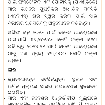
ପାଇଁ ଫସ
ଫେ
ଟିକ୍ ଏବଂ ପୋଟାସିକ୍ (
ପିଏଣ୍ଡକେ)
ସାର ଉପରେ ପୁଷ୍ଟିକର ଆଧାରିତ ସବସିଡି
(
ଏନବିଏସ)
ହାର ସ୍ଥିର କରିବା ପାଇଁ ସାର
ବିଭାଗର ପ୍ରସ୍ତାବକୁ ଅନୁମୋଦନ କରିଛନ୍ତି।
ଖରିଫ ଋତୁ
୨୦୨୫
ପାଇଁ ବଜେଟ ଆବଶ୍ୟକତା
ପାଖାପାଖି
୩୭,୨୧୬.୧୫
କୋଟି
ଟଙ୍କା
ହେବ।
ରବି ଋତୁ ୨୦୨
୪
-୨୫
ପାଇଁ ବଜେଟ ଆବଶ୍ୟକତା
ଠାରୁ ଏହା ପ୍ରାୟ
୧୩,୦୦୦
କୋଟି ଟଙ୍କା
ଅଧିକ।
ଲାଭ:
କୃଷକମାନଙ୍କୁ ସବସିଡିଯୁକ୍ତ
,
ସୁଲଭ ଏବଂ
ଉଚିତ୍‌
ମୂଲ୍ୟର ସାରର ଉପଲବ୍ଧତା ସୁନିଶ୍ଚିତ
କରାଯିବ।
ସାର ଏବଂ ନିବେଶର
ଅ
ନ୍ତର୍ଜାତୀୟ ମୂଲ୍ୟରେ
ସାମ୍ପ୍ରତିକ ଧାରାକୁ ଦୃଷ୍ଟିରେ ରଖି ପି ଆଣ୍ଡ