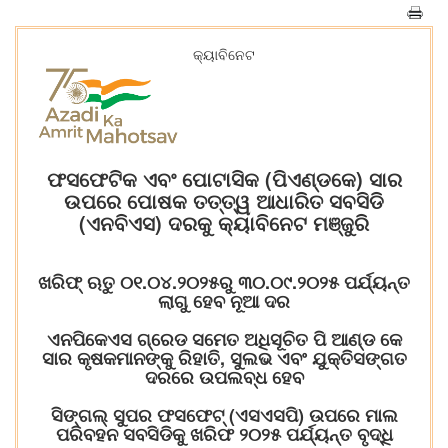
କ୍ୟାବିନେଟ
ଫସଫେଟିକ ଏବଂ ପୋଟାସିକ (ପିଏଣ୍ଡକେ) ସାର
ଉପରେ ପୋଷକ ତତ୍ତ୍ୱ ଆଧାରିତ ସବସିଡି
(ଏନବିଏସ) ଦରକୁ କ୍ୟାବିନେଟ ମଞ୍ଜୁରି
ଖରିଫ୍‌ ଋତୁ ୦୧.୦୪.୨୦୨୫ରୁ ୩୦.୦୯.୨୦୨୫ ପର୍ଯ୍ୟନ୍ତ
ଲାଗୁ ହେବ ନୂଆ ଦର
ଏନପିକେଏସ ଗ୍ରେଡ ସମେତ ଅଧିସୂଚିତ ପି ଆଣ୍ଡ କେ
ସାର କୃଷକମାନଙ୍କୁ ରିହାତି, ସୁଲଭ ଏବଂ ଯୁକ୍ତିସଙ୍ଗତ
ଦରରେ ଉପଲବ୍ଧ ହେବ
ସିଙ୍ଗଲ୍ ସୁପର ଫସଫେଟ୍ (ଏସଏସପି) ଉପରେ ମାଲ
ପରିବହନ ସବସିଡିକୁ ଖରିଫ ୨୦୨୫ ପର୍ଯ୍ୟନ୍ତ ବୃଦ୍ଧି