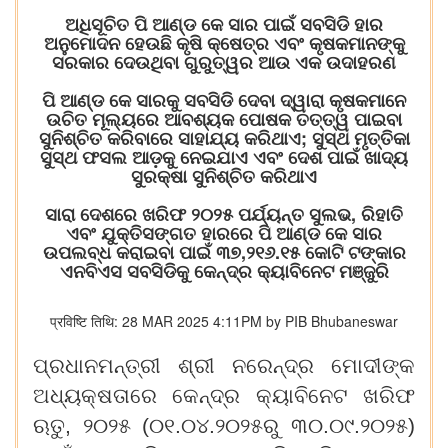
ଅଧିସୂଚିତ ପି ଆଣ୍ଡ କେ ସାର ପାଇଁ ସବସିଡି ହାର
ଅନୁମୋଦନ ହେଉଛି କୃଷି କ୍ଷେତ୍ର ଏବଂ କୃଷକମାନଙ୍କୁ
ସରକାର ଦେଉଥିବା ଗୁରୁତ୍ୱର ଆଉ ଏକ ଉଦାହରଣ
ପି ଆଣ୍ଡ କେ ସାରକୁ ସବସିଡି ଦେବା ଦ୍ୱାରା କୃଷକମାନେ
ଉଚିତ ମୂଲ୍ୟରେ ଆବଶ୍ୟକ ପୋଷକ ତତ୍ତ୍ୱ ପାଇବା
ସୁନିଶ୍ଚିତ କରିବାରେ ସାହାଯ୍ୟ କରିଥାଏ; ସୁସ୍ଥ ମୃତ୍ତିକା
ସୁସ୍ଥ ଫସଲ ଆଡ଼କୁ ନେଇଯାଏ ଏବଂ ଦେଶ ପାଇଁ ଖାଦ୍ୟ
ସୁରକ୍ଷା ସୁନିଶ୍ଚିତ କରିଥାଏ
ସାରା ଦେଶରେ ଖରିଫ ୨୦୨୫ ପର୍ଯ୍ୟନ୍ତ ସୁଲଭ, ରିହାତି
ଏବଂ ଯୁକ୍ତିସଙ୍ଗତ ହାରରେ ପି ଆଣ୍ଡ କେ ସାର
ଉପଲବ୍ଧ କରାଇବା ପାଇଁ ୩୭,୨୧୬.୧୫ କୋଟି ଟଙ୍କାର
ଏନବିଏସ ସବସିଡିକୁ କେନ୍ଦ୍ର କ୍ୟାବିନେଟ ମଞ୍ଜୁରି
प्रविष्टि तिथि: 28 MAR 2025 4:11PM by PIB Bhubaneswar
ପ୍ରଧାନମନ୍ତ୍ରୀ ଶ୍ରୀ ନରେନ୍ଦ୍ର ମୋଦୀଙ୍କ
ଅଧ୍ୟକ୍ଷତାରେ କେନ୍ଦ୍ର କ୍ୟାବିନେଟ ଖରିଫ
ଋତୁ
, ୨୦୨୫ (
୦୧.୦୪.୨୦୨୫ରୁ ୩୦.୦୯.୨୦୨୫
)