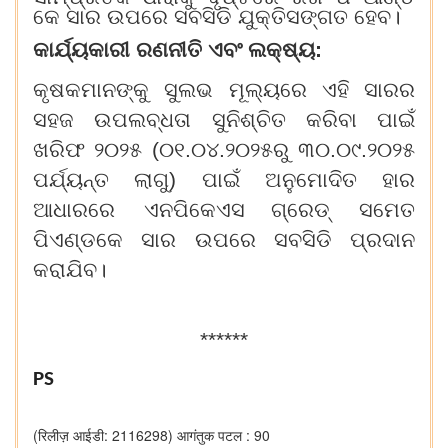
କେ ସାର ଉପରେ ସବସିଡି ଯୁକ୍ତିସଙ୍ଗତ ହେବ।
କାର୍ଯ୍ୟକାରୀ ରଣନୀତି ଏବଂ ଲକ୍ଷ୍ୟ:
କୃଷକମାନଙ୍କୁ ସୁଲଭ ମୂଲ୍ୟରେ ଏହି ସାରର
ସହଜ ଉପଲବ୍ଧତା ସୁନିଶ୍ଚିତ କରିବା ପାଇଁ
ଖରିଫ
୨୦୨୫ (
୦୧.୦୪.୨୦୨୫ରୁ ୩୦.୦୯.୨୦୨୫
ପର୍ଯ୍ୟନ୍ତ ଲାଗୁ) ପାଇଁ ଅନୁମୋଦିତ ହାର
ଆଧାରରେ
ଏନପିକେଏସ
ଗ୍ରେଡ୍ ସମେତ
ପିଏଣ୍ଡକେ
ସାର ଉପରେ ସବସିଡି ପ୍ରଦାନ
କରାଯିବ।
******
PS
(रिलीज़ आईडी: 2116298)
आगंतुक पटल : 90