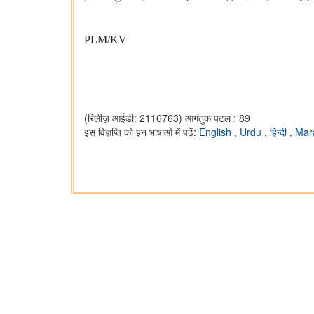
PLM/KV
(रिलीज़ आईडी: 2116763)
आगंतुक पटल : 89
इस विज्ञप्ति को इन भाषाओं में पढ़ें:
English
,
Urdu
,
हिन्दी
,
Mar