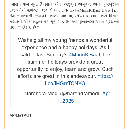
"મારા તમામ યુવા મિત્રોને એક અદ્ભુત અનુભવ અને ખુશખુશાલ
રજાઓની શુભેચ્છા. જેમ મેં ગયા રવિવારના #MannKiBaatમાં કહ્યું હતું
તેમ ઉનાળાની રજાઓ આનંદ માણવા, કંઈક શીખવા અને વિકાસ
કરવાની એક મહાન તક પૂરી પાડે છે. આ પ્રયાસમાં આવા પ્રયત્નો
ઘણાં જ ઉમદા છે."
Wishing all my young friends a wonderful
experience and a happy holidays. As I
said in last Sunday’s
#MannKiBaat
, the
summer holidays provide a great
opportunity to enjoy, learn and grow. Such
efforts are great in this endeavour.
https://
t.co/IHGrnTCNYG
— Narendra Modi (@narendramodi)
April
1, 2025
AP/IJ/GP/JT