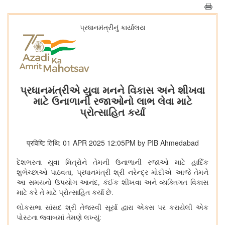
પ્રધાનમંત્રીનું કાર્યાલય
પ્રધાનમંત્રીએ યુવા મનને વિકાસ અને શીખવા
માટે ઉનાળાની રજાઓનો લાભ લેવા માટે
પ્રોત્સાહિત કર્યા
प्रविष्टि तिथि: 01 APR 2025 12:05PM by PIB Ahmedabad
દેશભરના યુવા મિત્રોને તેમની ઉનાળાની રજાઓ માટે હાર્દિક
શુભેચ્છાઓ પાઠવતા
, પ્રધાનમંત્રી શ્રી નરેન્દ્ર મોદીએ આજે ​​તેમને
આ સમયનો ઉપયોગ આનંદ, કંઈક શીખવા અને વ્યક્તિગત વિકાસ
માટે કરે તે માટે પ્રોત્સાહિત કર્યા છે.
લોકસભા સાંસદ શ્રી તેજસ્વી સૂર્યા દ્વારા એક્સ પર કરાયેલી એક
પોસ્ટના જવાબમાં તેમણે લખ્યું: