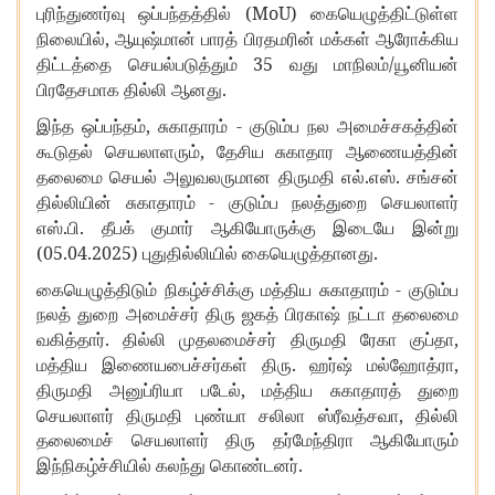
(MoU)
புரிந்துணர்வு
ஒப்பந்தத்தில்
கையெழுத்திட்டுள்ள
,
நிலையில்
ஆயுஷ்மான்
பாரத்
பிரதமரின்
மக்கள்
ஆரோக்கிய
35
/
திட்டத்தை
செயல்படுத்தும்
வது
மாநிலம்
யூனியன்
.
பிரதேசமாக
தில்லி
ஆனது
,
-
இந்த
ஒப்பந்தம்
சுகாதாரம்
குடும்ப
நல
அமைச்சகத்தின்
,
கூடுதல்
செயலாளரும்
தேசிய
சுகாதார
ஆணையத்தின்
.
.
தலைமை
செயல்
அலுவலருமான
திருமதி
எல்
எஸ்
சங்சன்
-
தில்லியின்
சுகாதாரம்
குடும்ப
நலத்துறை
செயலாளர்
.
.
எஸ்
பி
தீபக்
குமார்
ஆகியோருக்கு
இடையே
இன்று
(05.04.2025)
.
புதுதில்லியில்
கையெழுத்தானது
-
கையெழுத்திடும்
நிகழ்ச்சிக்கு
மத்திய
சுகாதாரம்
குடும்ப
நலத்
துறை
அமைச்சர்
திரு
ஜகத்
பிரகாஷ்
நட்டா
தலைமை
.
,
வகித்தார்
தில்லி
முதலமைச்சர்
திருமதி
ரேகா
குப்தா
.
,
மத்திய
இணையபைச்சர்கள்
திரு
ஹர்ஷ்
மல்ஹோத்ரா
,
திருமதி
அனுப்ரியா
படேல்
மத்திய
சுகாதாரத்
துறை
,
செயலாளர்
திருமதி
புண்யா
சலிலா
ஸ்ரீவத்சவா
தில்லி
தலைமைச்
செயலாளர்
திரு
தர்மேந்திரா
ஆகியோரும்
.
இந்நிகழ்ச்சியில்
கலந்து
கொண்டனர்