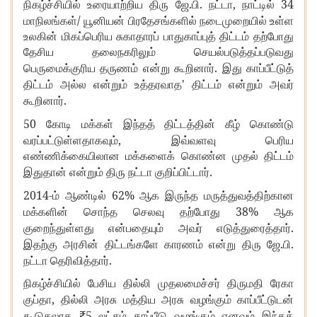
.
.
,
34
நிகழ்ச்சியில்
உரையாற்றிய
திரு
ஜே
பி
நட்டா
நாட்டில்
/
மாநிலங்கள்
யூனியன்
பிரதேசங்களில்
நடைமுறையில்
உள்ள
உலகின்
மிகப்பெரிய
சுகாதாரப்
பாதுகாப்புத்
திட்டம்
தற்போது
தேசிய
தலைநகரிலும்
செயல்படுத்தப்படுவது
.
பெருமைக்குரிய
தருணம்
என்று
கூறினார்
இது
காப்பீட்டுத்
'
திட்டம்
அல்ல
என்றும்
உத்தரவாத
திட்டம்
என்றும்
அவர்
.
கூறினார்
50
கோடி
மக்கள்
இந்தத்
திட்டத்தின்
கீழ்
கொண்டு
,
வரப்பட்டுள்ளதாகவும்
இவ்வளவு
பெரிய
எண்ணிக்கையிலான
மக்களைக்
கொண்ன
முதல்
திட்டம்
.
இதுதான்
என்றும்
திரு
நட்டா
குறிப்பிட்டார்
2014-
62%
ம்
ஆண்டில்
ஆக
இருந்த
மருத்துவத்திற்கான
38%
மக்களின்
சொந்த
செலவு
தற்போது
ஆக
.
குறைந்துள்ளது
என்பதையும்
அவர்
எடுத்துரைத்தார்
.
.
இதற்கு
அரசின்
திட்டங்களே
காரணம்
என்று
திரு
ஜே
பி
.
நட்டா
தெரிவித்தார்
நிகழ்ச்சியில்
பேசிய
தில்லி
முதலமைச்சர்
திருமதி
ரேகா
,
குப்தா
தில்லி
அரசு
மத்திய
அரசு
வழங்கும்
காப்பீட்டுடன்
5
கூடுதலாக
₹
லட்சம்
காப்பீடு
வழங்கும்
எனவும்
இந்தத்