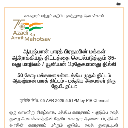
சுகாதாரம் மற்றும் குடும்ப நலத்துறை அமைச்சகம்
ஆயுஷ்மான் பாரத் பிரதமரின் மக்கள்
ஆரோக்கியத் திட்டத்தை செயல்படுத்தும் 35-
வது மாநிலம் / யூனியன் பிரதேசமானது தில்லி
50 கோடி மக்களை உள்ளடக்கிய முதல் திட்டம்
ஆயுஷ்மான் பாரத் திட்டம் - மத்திய அமைச்சர் திரு
ஜே.பி. நட்டா
प्रविष्टि तिथि: 05 APR 2025 5:51PM by PIB Chennai
,
-
ஒரு
வரலாற்று
நிகழ்வாக
மத்திய
சுகாதாரம்
குடும்ப
நலத்
,
துறை
அமைச்சகத்தின்
தேசிய
சுகாதார
ஆணையம்
தில்லி
அரசின்
சுகாதாரம்
மற்றும்
குடும்ப
நலத்
துறையுடன்