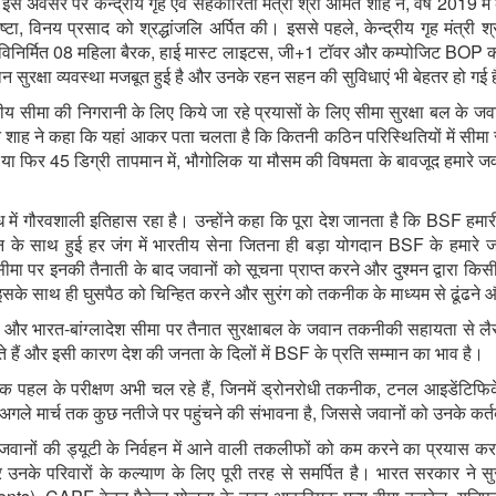
अवसर पर केन्द्रीय गृह एवं सहकारिता मंत्री श्री अमित शाह ने, वर्ष 2019 में कठु
टा, विनय प्रसाद को श्रद्धांजलि अर्पित की। इससे पहले, केन्द्रीय गृह मंत्री श्
र नविनिर्मित 08 महिला बैरक, हाई मास्ट लाइटस, जी+1 टॉवर और कम्पोजिट BOP 
रान सुरक्षा व्यवस्था मजबूत हुई है और उनके रहन सहन की सुविधाएं भी बेहतर हो गई है
तराष्ट्रीय सीमा की निगरानी के लिए किये जा रहे प्रयासों के लिए सीमा सुरक्षा बल
मित शाह ने कहा कि यहां आकर पता चलता है कि कितनी कठिन परिस्थितियों में सीमा 
िश या फिर 45 डिग्री तापमान में, भौगोलिक या मौसम की विषमता के बावजूद हमारे 
में गौरवशाली इतिहास रहा है। उन्होंने कहा कि पूरा देश जानता है कि BSF हमारी 
तान के साथ हुई हर जंग में भारतीय सेना जितना ही बड़ा योगदान BSF के हमारे ज
ी सीमा पर इनकी तैनाती के बाद जवानों को सूचना प्राप्त करने और दुश्मन द्वारा 
सके साथ ही घुसपैठ को चिन्हित करने और सुरंग को तकनीक के माध्यम से ढूंढने और
त-पाक और भारत-बांग्लादेश सीमा पर तैनात सुरक्षाबल के जवान तकनीकी सहायता से लैस
 हैं और इसी कारण देश की जनता के दिलों में BSF के प्रति सम्मान का भाव है।
 पहल के परीक्षण अभी चल रहे हैं, जिनमें ड्रोनरोधी तकनीक, टनल आइडेंटिफि
में अगले मार्च तक कुछ नतीजे पर पहुंचने की संभावना है, जिससे जवानों को उनके कर्
 जवानों की ड्यूटी के निर्वहन में आने वाली तकलीफों को कम करने का प्रयास कर 
लों और उनके परिवारों के कल्याण के लिए पूरी तरह से समर्पित है। भारत सरकार ने 