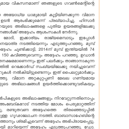
ളതുമായ വികസനമാണ് ഞങ്ങളുടെ ഗവൺമെന്റിന്റെ
യെ അയോധ്യ ധാമുമായി കൂട്ടിയിണക്കുന്ന വിമാന
ടൻ ആരംഭിക്കുമെന്ന് പ്രഖ്യാപിച്ചു. ഹിസാർ
യാണയുടെ അഭിലാഷങ്ങളെ പുതിയ ഉയരങ്ങളിലേക്കു
ജനങ്ങൾക്ക് അദ്ദേഹം ആശംസകൾ നേർന്നു.
 മോദി, ഇക്കാര്യം രാജ്യമെമ്പാടും ഇപ്പോൾ
നയാത്ര നടത്തിയെന്നും എടുത്തുപറഞ്ഞു. മുമ്പ്
ം ചൂണ്ടിക്കാട്ടി, 2014ന് മുമ്പ് ഇന്ത്യയിൽ 74
ണം 150 കവിഞ്ഞുവെന്നും അദ്ദേഹം പറഞ്ഞു. ഉഡാൻ
തനക്ഷമമാണെന്നും ഇത് പലർക്കും താങ്ങാനാകുന്ന
തിൽ റെക്കോർഡ് സംഖ്യയിലേക്കു നയിച്ചുവെന്ന്
കൾ നൽകിയിട്ടുണ്ടെന്നും ഇത് പൈലറ്റുമാർക്കും
ഞ്ഞു. വിമാന അറ്റകുറ്റപ്പണി മേഖല ഗണ്യമായ
കളുടെ അഭിലാഷങ്ങൾ ഉയർത്തിക്കൊണ്ടുവരികയും
ികളുടെ അഭിലാഷങ്ങളും നിറവേറ്റുന്നതിനൊപ്പം
േബ് അംബേദ്കറോട് നടത്തിയ മോശം പെരുമാറ്റത്തിന്
്ചു, രണ്ടുതവണ അദ്ദേഹത്തെ തിരഞ്ഞെടുപ്പിൽ
്കാനുള്ള ഗൂഢാലോചന നടത്തി. ബാബാസാഹേബിന്റെ
ം ശ്രമിച്ചുവെന്ന് അദ്ദേഹം അഭിപ്രായപ്പെട്ടു.
ാറിയെന്ന് അദ്ദേഹം എടുത്തുപറഞ്ഞു. ഡോ.