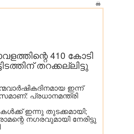
ാവളത്തിന്റെ 410 കോടി
്തിന് തറക്കല്ലിട്ടു
മവാർഷികദിനമായ ഇന്ന്
വസമാണ്: പ്രധാനമന്ത്രി
്ക് ഇന്നു തുടക്കമായി;
മന്റെ നഗരവുമായി നേരിട്ടു
ി