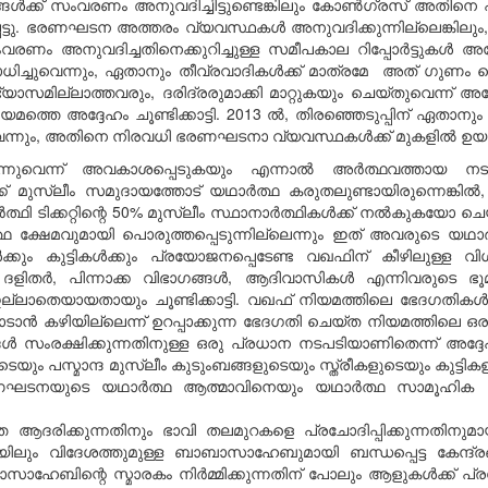
ക് സംവരണം അനുവദിച്ചിട്ടുണ്ടെങ്കിലും കോൺഗ്രസ് അതിനെ പ്ര
പ്പെട്ടു. ഭരണഘടന അത്തരം വ്യവസ്ഥകൾ അനുവദിക്കുന്നില്ലെങ്കി
ം അനുവദിച്ചതിനെക്കുറിച്ചുള്ള സമീപകാല റിപ്പോർട്ടുകൾ അദ്ദ
വെന്നും, ഏതാനും തീവ്രവാദികൾക്ക് മാത്രമേ അത് ഗുണം ചെ
സമില്ലാത്തവരും, ദരിദ്രരുമാക്കി മാറ്റുകയും ചെയ്തുവെന്ന് അദ്ദ
തെ അദ്ദേഹം ചൂണ്ടിക്കാട്ടി. 2013 ൽ, തിരഞ്ഞെടുപ്പിന് ഏതാനും 
ന്നും, അതിനെ നിരവധി ഭരണഘടനാ വ്യവസ്ഥകൾക്ക് മുകളിൽ ഉയർത്തിയ
്കുന്നുവെന്ന് അവകാശപ്പെടുകയും എന്നാൽ അർത്ഥവത്തായ നട
്ക് മുസ്ലീം സമുദായത്തോട് യഥാർത്ഥ കരുതലുണ്ടായിരുന്നെങ്കിൽ
 ടിക്കറ്റിന്റെ 50% മുസ്ലീം സ്ഥാനാർത്ഥികൾക്ക് നൽകുകയോ ചെയ്
്ഥ ക്ഷേമവുമായി പൊരുത്തപ്പെടുന്നില്ലെന്നും ഇത് അവരുടെ യഥാർത
കൾക്കും കുട്ടികൾക്കും പ്രയോജനപ്പെടേണ്ട വഖഫിന് കീഴിലുള്
ി, ദളിതർ, പിന്നാക്ക വിഭാഗങ്ങൾ, ആദിവാസികൾ എന്നിവരുട
്ലാതെയായതായും ചൂണ്ടിക്കാട്ടി. വഖഫ് നിയമത്തിലെ ഭേദഗതികൾ
കഴിയില്ലെന്ന് ഉറപ്പാക്കുന്ന ഭേദഗതി ചെയ്ത നിയമത്തിലെ ഒര
ങൾ സംരക്ഷിക്കുന്നതിനുള്ള ഒരു പ്രധാന നടപടിയാണിതെന്ന് അദ്ദ
െയും പസ്മാന്ദ മുസ്ലീം കുടുംബങ്ങളുടെയും സ്ത്രീകളുടെയും കുട്ടിക
ഭരണഘടനയുടെ യഥാർത്ഥ ആത്മാവിനെയും യഥാർത്ഥ സാമൂഹിക നീതിയ
രിക്കുന്നതിനും ഭാവി തലമുറകളെ പ്രചോദിപ്പിക്കുന്നതിനുമായ
യിലും വിദേശത്തുമുള്ള ബാബാസാഹേബുമായി ബന്ധപ്പെട്ട കേന്ദ്ര
ാസാഹേബിന്റെ സ്മാരകം നിർമ്മിക്കുന്നതിന് പോലും ആളുകൾക്ക് പ്ര