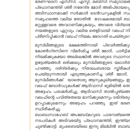
ഭരണഘടന എസ്‌സി, എസ്ടി, ഒബിസി സമുദായങ്ങൾക്
പ്രധാനമന്ത്രി ശ്രീ നരേന്ദ്ര മോദി അഭിപ്രായ
അടിസ്ഥാനമാക്കി സർക്കാർ ടെൻഡറുകളിൽ സംവരണ
സമൂഹത്തെ വലിയ തോതിൽ ദോഷകരമായി ബാധിച്ചു
മറ്റുള്ളവരെ അവഗണിക്കുകയും, അവരെ വിദ്യാഭ്യാ
നയങ്ങളുടെ ഏറ്റവും വലിയ തെളിവായി വഖഫ് നിയമത്
പ്രീണിപ്പിക്കാൻ വഖഫ് നിയമം ഭേദഗതി ചെയ്തുവെ
മുസ്ലീങ്ങളുടെ ക്ഷേമത്തിനായി പ്രവർത്തിക
കോൺഗ്രസിനെ വിമർശിച്ച ശ്രീ മോദി, പാർട്ടിക
നിയമിക്കുകയോ അല്ലെങ്കിൽ അവരുടെ സ്ഥാനാർത്ഥി
ഉദ്ദേശ്യങ്ങൾ ഒരിക്കലും മുസ്ലീങ്ങളുടെ യഥാർത
പറഞ്ഞു. ദരിദ്രർക്കും നിരാലംബരായ സ്ത്രീ
ചെയ്യുന്നതായി എടുത്തുകാണിച്ച ശ്രീ മോദ
മുസ്ലീങ്ങൾക്ക് യാതൊരു ആനുകൂല്യങ്ങളും ഇല
വഖഫ് ബോർഡുകൾക്ക് ആദിവാസി ഭൂമിയിൽ തൊടാൻ 
അദ്ദേഹം പരാമർശിച്ചു. ആദിവാസി താൽപ്പര്യങ്
വഖഫിന്റെ പവിത്രതയെ മാനിക്കുമെന്നും ദരിദ്രരുട
ഉറപ്പാക്കുമെന്നും അദ്ദേഹം പറഞ്ഞു. ഇത് 
സ്ഥിരീകരിച്ചു.
ബാബാസാഹേബ് അംബേദ്കറുടെ പാരമ്പര്യത്തെ ആദ
നടപടികൾ അടിവരയിട്ട പ്രധാനമന്ത്രി, ഇന്ത്യ
ചൂണ്ടിക്കാട്ടി. മുംബൈയിലെ ഇന്ദു മില്ലിൽ ബാബ