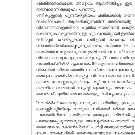
പ്രതിജ്ഞാബദ്ധത അദ്ദേഹം ആവർത്തിച്ചു. ഈ 
തത്വമെന്ന് അദ്ദേഹം പറഞ്ഞു.
ശ്രീകൃഷ്ണന്റെ പുണ്യഭൂമിയും ശ്രീരാമന്റെ ന
സർവീസുകൾ ആരംഭിക്കുന്നതിന് അടിവരയിട്ട പ
വിമാനത്താവളത്തിലെ പുതിയ ടെർമിനൽ കെട്ടിട
കൊണ്ടുപോകുന്നതിനുള്ള ചുവടുവയ്പ്പായി ഇതി
സ്ലിപ്പർ ചെരിപ്പുകൾ ധരിച്ചവർ പോലും വി
സാക്ഷാത്കരിക്കപ്പെടുന്നുവെന്നും കഴിഞ്ഞ 10
റെയിൽവേ സ്റ്റേഷനുകൾ ഇല്ലാതിരുന്ന പ്രദേശങ്ങള
വിമാനത്താവളങ്ങളുണ്ടായിരുന്നു. 70 വർഷത്തിന
പദ്ധതിക്ക് കീഴിൽ ഏകദേശം 90 എയറോഡ്രോമുകൾ ക
നിരക്കിൽ വിമാനയാത്ര സാധ്യമാക്കുന്നുവെന്ന
അദ്ദേഹം അഭിപ്രായപ്പെട്ടു. വിവിധ വിമാനക്കമ
എയർ ഹോസ്റ്റസുമാർക്കും മറ്റ് സേവനങ്ങൾക്
തൊഴിലവസരങ്ങൾ സൃഷ്ടിക്കുമെന്നും അദ്ദേഹം 
അവർക്ക് പുതിയ അവസരങ്ങളും സ്വപ്നങ്ങളും പകരുക
"ദരിദ്രർക്ക് ക്ഷേമവും സാമൂഹിക നീതിയും ഉ
കണക്റ്റിവിറ്റിയിലും നമ്മുടെ സർക്കാർ ശ്രദ്ധ 
കോൺഗ്രസ് പാർട്ടിയെ അദ്ദേഹം വിമർശിച്ചു,
പരാജയപ്പെടുത്താനുള്ള ആസൂത്രണം നടത്തി ,മ
മരണശേഷം,കോൺഗ്രസ് പാർട്ടി അദ്ദേഹത്തിന്റെ പൈ
ഡോ. അംബേദ്കർ ഭരണഘടനയുടെ സംരക്ഷകനായി