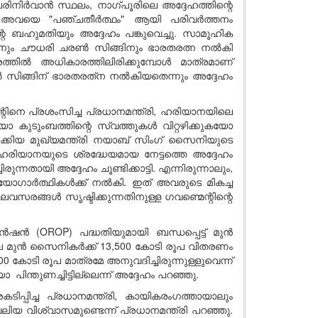
ിനിർവാൻ സ്ഥലം, നാഗ്പൂരിലെ അദ്ദേഹത്തിന്റെ
െന്നും അവയെ "പഞ്ചതീർത്ഥം" ആയി പരിവർത്തനം
്റെ ബഹുമതിയും അദ്ദേഹം പങ്കുവെച്ചു. സാമൂഹിക
നും ചൗധരി ചരൺ സിങ്ങിനും ഭാരതരത്ന നൽകി
്രത്തിൽ അധികാരത്തിലിരിക്കുമ്പോൾ മാത്രമാണ്
 സിങ്ങിന് ഭാരതരത്‌ന നൽകിയതെന്നും അദ്ദേഹം
്റിനെ പ്രശംസിച്ച പ്രധാനമന്ത്രി, ഹരിയാനയിലെ
കുടുംബത്തിന്റെ സ്വത്തുകൾ വിറ്റഴിക്കുകയോ
്കിയ മുഖ്യമന്ത്രി നയാബ് സിംഗ് സൈനിയുടെ
രിയാനയുടെ ശ്രദ്ധേയമായ നേട്ടത്തെ അദ്ദേഹം
നതായി അദ്ദേഹം ചൂണ്ടിക്കാട്ടി. എന്നിരുന്നാലും,
ോഗാർത്ഥികൾക്ക് നൽകി. ഇത് അവരുടെ മികച്ച
രങ്ങൾ സൃഷ്ടിക്കുന്നതിനുള്ള ഗവണ്മെന്റിന്റെ
 (OROP) പദ്ധതിയുമായി ബന്ധപ്പെട്ട് മുൻ
ിലെ മുൻ സൈനികർക്ക് 13,500 കോടി രൂപ വിതരണം
500 കോടി രൂപ മാത്രമേ അനുവദിച്ചിരുന്നുള്ളുവെന്ന്
ിന്തുണച്ചിട്ടില്ലെന്ന് അദ്ദേഹം പറഞ്ഞു.
്പിച്ച പ്രധാനമന്ത്രി, കായികരംഗത്തായാലും
യ വിശ്വാസമുണ്ടെന്ന് പ്രധാനമന്ത്രി പറഞ്ഞു.