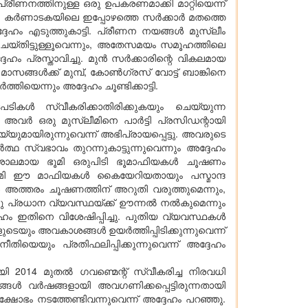
ീണനത്തിനുള്ള ഒരു ഉപകരണമാക്കി മാറ്റിയെന്ന്
ലും, കർണാടകയിലെ ഇപ്പോഴത്തെ സർക്കാർ മതത്തെ
േഹം എടുത്തുകാട്ടി. പ്രീണന നയങ്ങൾ മുസ്ലീം
യ്തിട്ടുള്ളൂവെന്നും, അതേസമയം സമൂഹത്തിലെ
േഹം പ്രസ്താവിച്ചു. മുൻ സർക്കാരിന്റെ വികലമായ
മാസങ്ങൾക്ക് മുമ്പ്, കോൺഗ്രസ് വോട്ട് ബാങ്കിനെ
െന്നും അദ്ദേഹം ചൂണ്ടിക്കാട്ടി.
പടികൾ സ്വീകരിക്കാതിരിക്കുകയും ചെയ്യുന്ന
, അവർ ഒരു മുസ്ലീമിനെ പാർട്ടി പ്രസിഡന്റായി
യുമായിരുന്നുവെന്ന് അഭിപ്രായപ്പെട്ടു. അവരുടെ
്ഥ സ്വഭാവം തുറന്നുകാട്ടുന്നുവെന്നും അദ്ദേഹം
ള വിശാലമായ ഭൂമി ഒരുപിടി ഭൂമാഫിയകൾ ചൂഷണം
െ ഭൂമി ഈ മാഫിയകൾ കൈയേറിയതായും പസ്മാന്ദ
 അത്തരം ചൂഷണത്തിന് അറുതി വരുത്തുമെന്നും,
ു പ്രധാന വ്യവസ്ഥയ്ക്ക് ഊന്നൽ നൽകുമെന്നും
േഹം ഇതിനെ വിശേഷിപ്പിച്ചു. പുതിയ വ്യവസ്ഥകൾ
ളുടെയും അവകാശങ്ങൾ ഉയർത്തിപ്പിടിക്കുന്നുവെന്ന്
െയും പ്രതിഫലിപ്പിക്കുന്നുവെന്ന് അദ്ദേഹം
ി 2014 മുതൽ ഗവണ്മെന്റ് സ്വീകരിച്ച നിരവധി
ങ്ങൾ വർഷങ്ങളായി അവഗണിക്കപ്പെട്ടിരുന്നതായി
ക്ഷോഭം നടത്തേണ്ടിവന്നുവെന്ന് അദ്ദേഹം പറഞ്ഞു.