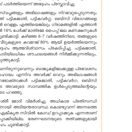
ടർത്തിയെന്ന് അദ്ദേഹം പ്രസ്താവിച്ചു.
പ്നങ്ങളും അഭിലാഷങ്ങളും നിറവേറ്റപ്പെടുന്നതും
ട്ടികജാതി, പട്ടികവർഗ്ഗ, ഒബിസി വിഭാഗങ്ങളെ
ിൽ വെള്ളം എത്തിയെങ്കിലും ഗ്രാമങ്ങളിൽ എത്താൻ
ളിൽ 16% പേർക്ക് മാത്രമേ പൈപ്പ് ജല കണക്ഷനുകൾ
ിക്കാട്ടി. കഴിഞ്ഞ 6-7 വർഷത്തിനിടെ, തങ്ങളുടെ
 വീടുകളുടെ കവറേജ് 80% ആയി ഉയർത്തിയെന്നും
 ആത്മവിശ്വാസം പ്രകടിപ്പിച്ചു. പട്ടികജാതി,
ടിയിലധികം ശൗചാലയങ്ങൾ നിർമ്മിക്കുന്നതിലും,
്തുകാട്ടി.
്നിരുന്നുവെന്നും ബാങ്കുകളിലേക്കുള്ള പ്രവേശനം
ിക സഹായം എന്നിവ അവർക്ക് വെറും അഭിലാഷങ്ങൾ
ഭോക്താക്കൾ പട്ടികജാതി, പട്ടികവർഗ, ഒബിസി
 അവരുടെ സാമ്പത്തിക ഉൾപ്പെടുത്തലിന്റെയും
ടെ പറഞ്ഞു.
രീ മോദി വിമർശിച്ചു. അധികാര പ്രതിസന്ധി
ിനായി അടിയന്തരാവസ്ഥ കൊണ്ടുവന്ന് അന്നത്തെ
ം ഏകീകൃത സിവിൽ കോഡ് ഉറപ്പാക്കുക എന്നതാണ്
പാക്കിയില്ല. ഭരണഘടനയുടെ തത്വങ്ങളുമായി
ൂണ്ടിക്കാട്ടി.