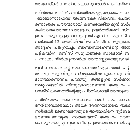
അംബേദ്കർ സമത്വം കൊണ്ടുവരാൻ ലക്ഷ്യമിട്ടെങ്കില
ദരിദ്രരും പാർശ്വവൽക്കരിക്കപ്പെട്ടവരുമായ ഓര
ബാബാസാഹേബ് അംബേദ്കർ വിഭാവനം ചെയ്തിരുന്ന
രണ്ടാംതരം പൗരന്മാരായി കണക്കാക്കിയ മുൻ സർക്
കഴിയാത്ത അവസ്ഥ അദ്ദേഹം ഉയർത്തിക്കാട്ടി. സ്
ഉണ്ടായിരുന്നുള്ളൂവെന്നും ഇത് എസ്‌സി, എസ്‌ട
സർക്കാർ 12 കോടിയിലധികം ഗ്രാമീണ കുടുംബങ്
അദ്ദേഹം പങ്കുവെച്ചു. ബാബാസാഹേബിന്റെ അനുഗ
പട്ടികവർഗ്ഗ, ഒബിസി സമൂഹങ്ങളെ സാരമായി ബാധ
പിന്നാക്കം നിൽക്കുന്നവർക്ക് അന്തസ്സോടെയുള്ള ജ
മുൻ സർക്കാരിന്റെ ഭരണകാലത്ത് പട്ടികജാതി, പട്
പോലും ഒരു വിദൂര സ്വപ്നമായിരുന്നുവെന്നും
മാത്രമാണെന്നും പറഞ്ഞു. തങ്ങളുടെ സർക്കാ
സമൂഹങ്ങളിൽ നിന്നുള്ളവരാണെന്ന് അദ്ദേഹം 
ശാക്തീകരണത്തിന്റെയും പ്രതീകമായി അവരുടെ റു
പവിത്രമായ ഭരണഘടനയെ അധികാരം നേടാനുള്ള
നേരിടുമ്പോഴെല്ലാം അവർ ഭരണഘടനയെ തകർത്തുവ
സർക്കാർ ഭരണഘടനയുടെ ആത്മാവിനെ ദുർബലപ്പെട
ഭരണഘടനയുടെ സത്തയെന്ന് അദ്ദേഹം ഊന്നിപ
പൊരുത്തപ്പെടുന്നുണ്ടെങ്കിലും, ഉത്തരാഖണ്ഡിൽ ഏ