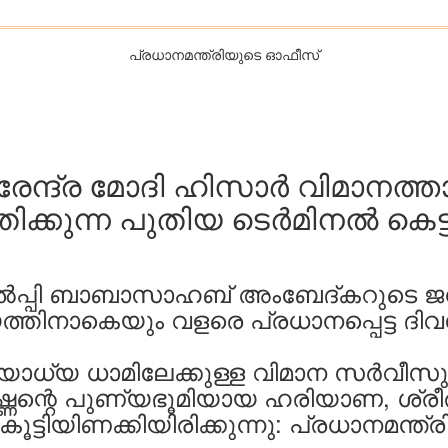
പ്രധാനമന്ത്രിയുടെ ഓഫീസ്‌
നരേന്ദ്ര മോദി ഹിസാർ വിമാനത്ത
്കുന്ന പുതിയ ടെർമിനൽ കെട്ടിടത
പ്പി ബാബാസാഹബ് അംബേദ്കറുടെ ജന്
യത്തിനാകെയും വളരെ പ്രധാനപ്പെട്ട ദി
്യ ധാമിലേക്കുള്ള വിമാന സർവീസുകൾക
ണന്റെ പുണ്യഭൂമിയായ ഹരിയാണ, ശ്രീരാ
കൂട്ടിയിണക്കിയിരിക്കുന്നു: പ്രധാനമന്ത്ര