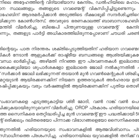
ലെ അദ്ദേഹത്തിന്റെ വിദ്യാഭ്യാസ കേന്ദ്രം, ഡൽഹിയിലെ മഹാപര
ന സ്ഥലങ്ങളും തങ്ങളുടെ ഗവണ്മെന്റ് വികസിപ്പിച്ചിട്ടുണ്ട
ാഹേബിന് ആദരമർപ്പിക്കാൻ അടുത്തിടെ ദീക്ഷാഭൂമി സന്ദർശിച്ചതിന
ന്നയിക്കുന്ന കോൺഗ്രസ്, അവരുടെ ഭരണകാലത്ത് ബാബാസാഹേബി
മന്ത്രി വിമർശിച്ചു. ബിജെപി പിന്തുണയുള്ള ഗവണ്മെന്റ് കേന്ദ
ും, തങ്ങളുട പാർട്ടി അധികാരത്തിലിരുന്നപ്പോഴാണ് ചൗധരി ചരൺ
തിന്റെയും പാത നിരന്തരം ശക്തിപ്പെടുത്തിയതിന് ഹരിയാന ഗവണ്മെന
കൾ നേടാൻ ആളുകൾക്ക് രാഷ്ട്രീയ ബന്ധങ്ങളെ ആശ്രയിക്കുകയോ 
്ഥ ഓർമിപ്പിച്ചു. അഴിമതി നിറഞ്ഞ ഈ പ്രവണതകൾ ഇല്ലാതാക
ച്ചു. കൈക്കൂലിയോ ശുപാർശകളോ ഇല്ലാതെ ജോലി നൽകുന്നതിൽ ഹ
സർക്കാർ ജോലി ലഭിക്കുന്നത് തടയാൻ മുൻ ഗവൺമെന്റുകൾ ശ്രമിച്ചിരുന്
േറ്റയുടൻ ആയിരക്കണക്കിന് നിയമന ഉത്തരവുകൾ അർഹരായ ഉദ്യ
പ്പിക്കുകയും വരും വർഷങ്ങളിൽ ആയിരക്കണക്കിന് പുതിയ തൊഴിലവസ
ാവനകളെ എടുത്തുകാട്ടിയ ശ്രീ മോദി, വൺ റാങ്ക് വൺ പെൻഷൻ
ചിക്കുകയായിരുന്നുവെന്ന് വിമർശിച്ചു. OROP പ്രകാരം ഹരിയാനയ
ത്തെ സൈനികരെ തെറ്റിദ്ധരിപ്പിച്ച മുൻ ഗവണ്മെന്റ് ഈ പദ്ധതിക്കായി 
മെന്റ് ഒരിക്കലും ദലിതരെയോ പിന്നാക്ക വിഭാഗങ്ങളെയോ സൈനികരെയോ പ
തുന്നതിൽ ഹരിയാനയുടെ സംഭാവനകളിൽ ആത്മവിശ്വാസം പ്രകടിപ
ധീനത്തെ പ്രശംസിച്ചു. ഹരിയാനയിലെ യുവാക്കളിൽ തനിക്ക് വലി