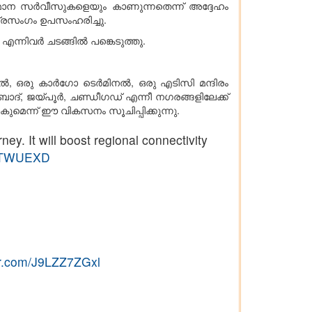
മാന സർവീസുകളെയും കാണുന്നതെന്ന് അദ്ദേഹം
പ്രസംഗം ഉപസംഹരിച്ചു.
ന്നിവർ ചടങ്ങിൽ പങ്കെടുത്തു.
, ഒരു കാർഗോ ടെർമിനൽ, ഒരു എടിസി മന്ദിരം
ാദ്, ജയ്പൂർ, ചണ്ഡീഗഡ് എന്നീ നഗരങ്ങളിലേക്ക്
മെന്ന് ഈ വികസനം സൂചിപ്പിക്കുന്നു.
ey. It will boost regional connectivity
DtkTWUEXD
ter.com/J9LZZ7ZGxl