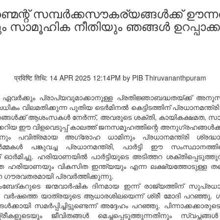
്മെന്റ് സമ്പർക്കസൗകര്യങ്ങൾക്ക് ഊന്
ും സാമൂഹിക നീതിയും ഞങ്ങൾ ഉറപ്പാക്കുന
प्रविष्टि तिथि: 14 APR 2025 12:14PM by PIB Thiruvananthpuram
ം ഏവർക്കും പ്രാപ്യവുമാക്കാനുള്ള പ്രതിജ്ഞാബദ്ധതയ്ക്ക
 വിലമതിക്കുന്ന പുതിയ ടെർമിനൽ കെട്ടിടത്തിന് പ്രധാനമന്ത്രി ശ്രീ
്ക് ആശംസകൾ നേർന്ന്, അവരുടെ ശക്തി, കായികക്ഷമത, സാഹോ
ിയ ഈ വിളവെടുപ്പ് കാലത്ത് ജനസമൂഹത്തിന്റെ അനുഗ്രഹങ്ങൾക്ക് 
ം പവിത്രമായ അഗ്രോഹ ധാമിനും പ്രധാനമന്ത്രി ശ്രദ്ധാഞ്ജ
 ഓർമ്മകൾ പങ്കുവച്ച പ്രധാനമന്ത്രി, പാർട്ടി ഈ സംസ്ഥാനത്ത
ത് ഓർമിച്ചു. ഹരിയാണയിൽ പാർട്ടിയുടെ അടിത്തറ ശക്തിപ്പെടു
ത ഹരിയാണയും വികസിത ഇന്ത്യയും എന്ന ലക്ഷ്യത്തോടുള്ള തന്
െ ഗൗരവതരമായി പ്രവർത്തിക്കുന്നു.
്കറുടെ ജന്മവാർഷിക ദിനമായ ഇന്ന് രാജ്യത്തിന് സുപ്രധ
റെ 11 വർഷത്തെ യാത്രയുടെ ആധാരശിലയെന്ന് ശ്രീ മോദി പറഞ്ഞു.
 സമർപ്പിച്ചിട്ടുണ്ടെന്ന് അദ്ദേഹം പറഞ്ഞു. പിന്നാക്കക്കാരുടെ
കളുടെയും ജീവിതങ്ങൾ മെച്ചപ്പെടുത്തുന്നതിനും സ്വപ്നങ്ങൾ സ