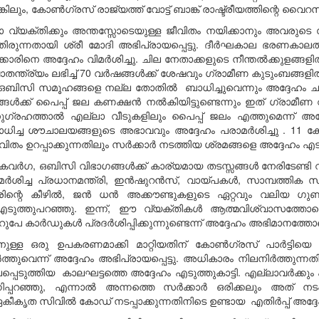
ും, കോൺഗ്രസ് രാജ്യത്ത് വോട്ട് ബാങ്ക് രാഷ്ട്രീയത്തിന്റെ വൈറസ് പ
ോ വ്യക്തിക്കും അന്തസ്സോടെയുള്ള ജീവിതം നയിക്കാനും അവരുടെ സ്വ
തായി ശ്രീ മോദി അഭിപ്രായപ്പെട്ടു. ദീർഘകാല ഭരണകാലത്ത് പ
കാരിനെ അദ്ദേഹം വിമർശിച്ചു. ചില നേതാക്കളുടെ നീന്തൽക്കുളങ്ങള
വാതന്ത്ര്യം ലഭിച്ച് 70 വർഷങ്ങൾക്ക് ശേഷവും ഗ്രാമീണ കുടുംബങ്ങ
ി, ഒബിസി സമൂഹങ്ങളെ നല്ല തോതിൽ ബാധിച്ചുവെന്നും അദ്ദേഹം ചൂണ്ട
ങൾക്ക് പൈപ്പ് ജല കണക്ഷൻ നൽകിയിട്ടുണ്ടെന്നും ഇത് ഗ്രാമീണ
്രഹത്താൽ എല്ലാ വീടുകളിലും പൈപ്പ് ജലം എത്തുമെന്ന് അദ്ദേഹം
ിച്ച ശൗചാലയങ്ങളുടെ അഭാവവും അദ്ദേഹം പരാമർശിച്ചു . 11 കോ
ീവിതം ഉറപ്പാക്കുന്നതിലും സർക്കാർ നടത്തിയ ശ്രമങ്ങളെ അദ്ദേഹം എടുത
ടികവർഗ, ഒബിസി വിഭാഗങ്ങൾക്ക് കാര്യമായ തടസ്സങ്ങൾ നേരിടേണ്ടി വന
 വിമർശിച്ച പ്രധാനമന്ത്രി, ഇൻഷുറൻസ്, വായ്പകൾ, സാമ്പത്ത
രിന്റെ കീഴിൽ, ജൻ ധൻ അക്കൗണ്ടുകളുടെ ഏറ്റവും വലിയ ഗുണ
എടുത്തുപറഞ്ഞു. ഇന്ന്, ഈ വ്യക്തികൾ ആത്മവിശ്വാസത്തോടെ
പേ കാർഡുകൾ പ്രദർശിപ്പിക്കുന്നുണ്ടെന്ന് അദ്ദേഹം അഭിമാനത്തോ
 ഒരു ഉപകരണമാക്കി മാറ്റിയതിന് കോൺഗ്രസ് പാർട്ടിയെ ശ്
െന്ന് അദ്ദേഹം അഭിപ്രായപ്പെട്ടു. അധികാരം നിലനിർത്തുന്നത
ുത്തിയ കാലഘട്ടത്തെ അദ്ദേഹം എടുത്തുകാട്ടി. എല്ലാവർക്കു
്പറഞ്ഞു, എന്നാൽ അന്നത്തെ സർക്കാർ ഒരിക്കലും അത് നടപ്
കീകൃത സിവിൽ കോഡ് നടപ്പാക്കുന്നതിനിടെ ഉണ്ടായ എതിർപ്പ് അദ്ദേഹം ച