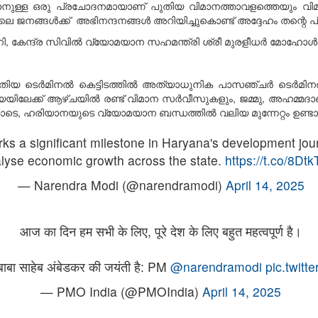
നുള്ള ഒരു പ്രചോദനമായാണ് പുതിയ വിമാനത്താവളത്തെയും വി
ലെ ജനങ്ങൾക്ക് അഭിനന്ദനങ്ങൾ അറിയിച്ചുകൊണ്ട് അദ്ദേഹം തന്റെ 
ി, കേന്ദ്ര സിവിൽ വ്യോമയാന സഹമന്ത്രി ശ്രീ മുരളീധർ മോഹോൾ എ
തിയ ടെർമിനൽ കെട്ടിടത്തിൽ അത്യാധുനിക പാസഞ്ചർ ടെർമിനൽ
യയിലേക്ക് ആഴ്ചയിൽ രണ്ട് വിമാന സർവീസുകളും, ജമ്മു, അഹമ്മദാബ
െ, ഹരിയാനയുടെ വ്യോമയാന ബന്ധത്തിൽ വലിയ മുന്നേറ്റം ഉണ്ടാകു
ks a significant milestone in Haryana's development journ
lyse economic growth across the state.
https://t.co/8
— Narendra Modi (@narendramodi)
April 14, 2025
आज का दिन हम सभी के लिए, पूरे देश के लिए बहुत महत्वपूर्ण है।
 बाबा साहेब अंबेडकर की जयंती है: PM
@narendramodi
pic.twit
— PMO India (@PMOIndia)
April 14, 2025