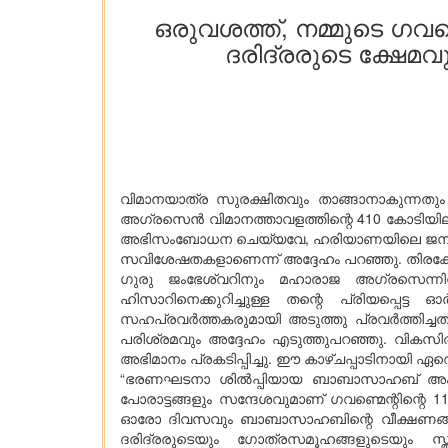
ഒരുവശത്ത്, നമ്മുടെ ഗവണ
ദരിദ്രരുടെ ക്ഷേമവ
വിമാനയാത്ര സുരക്ഷിതവും താങ്ങാനാകുന്നതു
അഗ്രസെൻ വിമാനത്താവളത്തിന്റെ 410 കോടിയിലധികം
അഭിസംബോധന ചെയ്യവേ, ഹരിയാണയിലെ ജനങ്ങൾക
സവിശേഷതകളാണെന്ന് അദ്ദേഹം പറഞ്ഞു. തിരക്കേറ
ഗുരു ജംഭേശ്വറിനും മഹാരാജ അഗ്രസെന്നിനു
ഹിസാറിനെക്കുറിച്ചുള്ള തന്റെ പ്രിയപ്പെട്ട
സഹപ്രവർത്തകരുമായി അടുത്തു പ്രവർത്തിച്ച
പരിശ്രമവും അദ്ദേഹം എടുത്തുപറഞ്ഞു. വികസി
അഭിമാനം പ്രകടിപ്പിച്ചു. ഈ കാഴ്ചപ്പാടിനായി ഏറ
“ഭരണഘടനാ ശിൽപ്പിയായ ബാബാസാഹബ് അംബേദ
പോരാട്ടങ്ങളും സന്ദേശവുമാണ് ഗവണ്മെന്റിന്
ഓരോ ദിവസവും ബാബാസാഹബിന്റെ വീക്ഷണങ്ങൾക്കായി
ദരിദ്രരുടെയും ഗോത്രസമൂഹങ്ങളുടെയും സ്ത്രീ