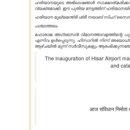
ഹരിയാനയുടെ അഭിലാഷങ്ങൾ സാക്ഷാത്കരിക്കാ
വ്യക്തമാക്കി. ഈ പുതിയ നേട്ടത്തിന് ഹരിയാനയി
ഹരിയാന മുഖ്യമന്ത്രി ശ്രീ നയാബ് സിംഗ് സൈന
പശ്ചാത്തലം
മഹാരാജ അഗ്രസെൻ വിമാനത്താവളത്തിന്റെ പു
എന്നിവ ഉൾപ്പെടുന്നു. ഹിസാറിൽ നിന്ന് അയോധ്
ആഴ്ചയിൽ മൂന്ന് സർവീസുകളും ആരംഭിക്കുന്നതോട
The inauguration of Hisar Airport mar
and cata
आज संविधान निर्माता