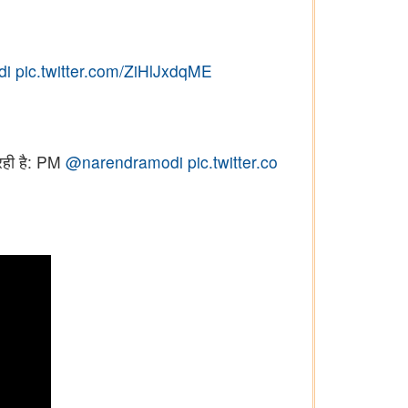
di
pic.twitter.com/ZiHlJxdqME
 रही है: PM
@narendramodi
pic.twitter.co