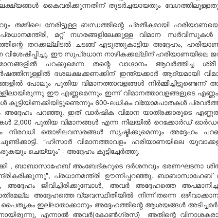
ലക്ഷ്യങ്ങൾ കൈവരിക്കുന്നതിന് തുടർച്ചയായതും വേഗത്തിലുള്
ഗരവും തമ്മിലെ നേരിട്ടുള്ള ബന്ധത്തിന്റെ പ്രതീകമായി ഹരിയാണ
്രധാനമന്ത്രി, മറ്റ് നഗരങ്ങളിലേക്കുള്ള വിമാന സർവീസുകൾ ഉ
ത്തിന്റെ തറക്കല്ലിടൽ ചടങ്ങ് എടുത്തുകാട്ടിയ അദ്ദേഹം, ഹരി
നെ വിശേഷിപ്പിച്ചു. ഈ സുപ്രധാന നാഴികക്കല്ലിന് ഹരിയാണയിലെ 
മാനങ്ങളിൽ പറക്കുമെന്ന തന്റെ വാഗ്ദാനം ആവർത്തിച്ച ശ്രീ
 വർഷത്തിനുള്ളിൽ ദശലക്ഷക്കണക്കിന് ഇന്ത്യക്കാർ ആദ്യമായി വിമാ
ിൽ പോലും പുതിയ വിമാനത്താവളങ്ങൾ നിർമ്മിച്ചിട്ടുണ്ടെന്ന് അദ്ദേഹ
ുള്ളിലായിരുന്നു ഈ എണ്ണമെന്നും ഇന്ന് വിമാനത്താവളങ്ങളുടെ എണ്
ൂട്ടിയിണക്കിയിട്ടുണ്ടെന്നും 600-ലധികം വ്യോമപാതകൾ പ്രവർത്
ും അദ്ദേഹം പറഞ്ഞു. ഇത് വാർഷിക വിമാന യാത്രക്കാരുടെ എണ്ണത്
്പനികൾ 2,000 പുതിയ വിമാനങ്ങൾ എന്ന നിലയിൽ റെക്കോർഡ് ഓർഡറു
കും നിരവധി തൊഴിലവസരങ്ങൾ സൃഷ്ടിക്കുമെന്നും അദ്ദേഹം പറ
ചൂണ്ടിക്കാട്ടി. “ഹിസാർ വിമാനത്താവളം ഹരിയാണയിലെ യുവാക്
യും ചെയ്യും” - അദ്ദേഹം കൂട്ടിച്ചേർത്തു.
റപ്പാക്കി , ബാബാസാഹേബ് അംബേദ്കറുടെ ദർശനവും ഭരണഘടനാ ശിൽപ
കേന്ദ്രീകരിക്കുന്നു", പ്രധാനമന്ത്രി ഊന്നിപ്പറഞ്ഞു. ബാബാസാഹ
 അദ്ദേഹം ജീവിച്ചിരിക്കുമ്പോൾ, അവർ അദ്ദേഹത്തെ അപമാനിച
ാത്രമല്ല അദ്ദേഹത്തെ വ്യവസ്ഥിതിയിൽ നിന്ന് തന്നെ ഒഴിവാക
തൃകം ഇല്ലാതാക്കാനും അദ്ദേഹത്തിന്റെ ആശയങ്ങൾ അടിച്ചമർത്താനു
രുന്നു, എന്നാൽ അവർ(കോൺഗ്രസ്) അതിന്റെ വിനാശകരായി മ