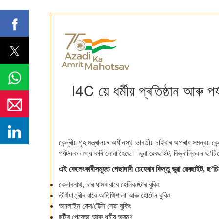
I4C য়ে ধৰ্মীয় প্ৰতিষ্ঠান আৰু
কেন্দ্ৰীয় গৃহ মন্ত্ৰালয়ৰ অধীনস্থ ভাৰতীয় চাইবাৰ অপৰাধ সমন্বয়
পৰ্যটকক লক্ষ্য কৰি লোৱা হৈছে।
ভুৱা ৱেবছাইট, বিভ্ৰান্তিকৰ ছ’চ
এই
কেলেংকাৰীসমূহত পেছাদাৰী চেহেৰাৰ কিন্তু ভুৱা ৱেবছাইট
, ছ’চি
কেদাৰনাথ, চাৰ ধামৰ বাবে হেলিকপ্টাৰ বুকিং
তীৰ্থযাত্ৰীৰ বাবে অতিথিশালা আৰু হোটেল বুকিং
অনলাইন কেব/টেক্সি সেৱা বুকিং
ছুটীৰ পেকেজ আৰু ধৰ্মীয় ভ্ৰমণ