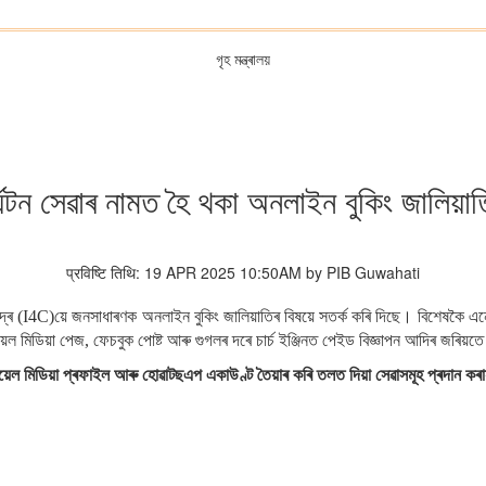
গৃহ মন্ত্ৰালয়
 পৰ্যটন সেৱাৰ নামত হৈ থকা অনলাইন বুকিং জালিয়
प्रविष्टि तिथि: 19 APR 2025 10:50AM by PIB Guwahati
 কেন্দ্ৰ (I4C)য়ে জনসাধাৰণক অনলাইন বুকিং জালিয়াতিৰ বিষয়ে সতৰ্ক কৰি দিছে।
বিশেষকৈ এনে 
িয়েল মিডিয়া পেজ, ফেচবুক পোষ্ট আৰু গুগলৰ দৰে চাৰ্চ ইঞ্জিনত পেইড বিজ্ঞাপন আদিৰ জৰিয়
য়েল মিডিয়া প্ৰফাইল আৰু হোৱাটছএপ একাউণ্ট তৈয়াৰ কৰি তলত দিয়া সেৱাসমূহ প্ৰদান কৰা