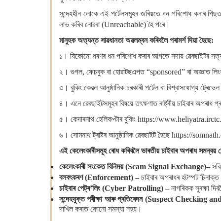
সন্দেহহীন লোকে এই পৰ্টেলসমূহৰ জৰিয়তে ধন পৰিশোধ কৰাৰ পিছত, 
লাভ কৰিব নোৱৰা (Unreachable) হৈ পৰে।
মানুহক
অত্যন্ত সাৱধানতা অৱলম্বন কৰিবলৈ পৰামৰ্শ দিয়া হৈছে
:
১।
যিকোনো ধৰণৰ ধন পৰিশোধ কৰাৰ আগতে সদায় ৱেবছাইটৰ সত্য
২।
গুগল, ফেচবুক বা হোৱাটছএপত “sponsored” বা অজ্ঞাত লি
৩।
বুকিং কেৱল আনুষ্ঠানিক চৰকাৰী পৰ্টেল বা বিশ্বাসযোগ্য ট্ৰেভ
৪।
এনে ৱেবছাইটসমূহৰ বিষয়ে তৎক্ষণাত ৰাষ্ট্ৰীয় চাইবাৰ অপ
৫।
কেদাৰনাথ হেলিকপ্টাৰ বুকিং https://www.heliyatra.irctc
৬।
সোমনাথ ট্ৰাষ্টৰ আনুষ্ঠানিক ৱেবছাইট হৈছে https://somnath
এই
কেলেংকাৰীসমূহ ৰোধ কৰিবলৈ ভাৰতীয় চাইবাৰ অপৰাধ সমন্বয় কে
কেলেংকাৰী
সংকেত বিনিময়
(Scam Signal Exchange)–
সক্
বলবৎকৰণ
(Enforcement) –
চাইবাৰ অপৰাধৰ হটস্পট চিনাক্ত 
চাইবাৰ
পেট্ৰ
’লিং (Cyber Patrolling) –
নাগৰিকক সুৰক্ষা দিব
সন্দেহযুক্ত
পৰীক্ষা আৰু প্ৰতিবেদন
(Suspect Checking and
দাখিল কৰাত কোনো সমস্যা নহয়।