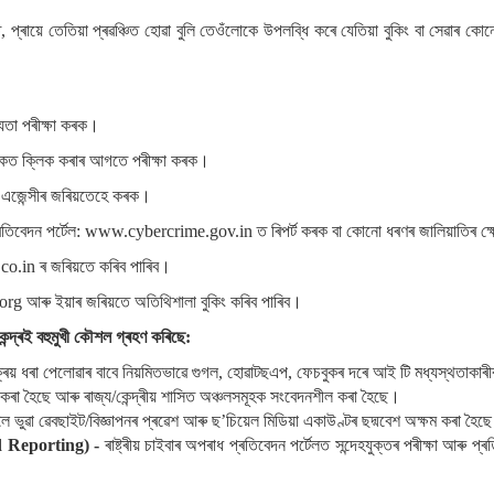
প্ৰায়ে তেতিয়া প্ৰৱঞ্চিত হোৱা বুলি তেওঁলোকে উপলব্ধি কৰে যেতিয়া বুকিং বা সেৱাৰ কো
তা পৰীক্ষা কৰক।
ংকত ক্লিক কৰাৰ আগতে পৰীক্ষা কৰক।
েল এজেন্সীৰ জৰিয়তেহে কৰক।
ৰাধ প্ৰতিবেদন পৰ্টেল: www.cybercrime.gov.in ত ৰিপৰ্ট কৰক বা কোনো ধৰণৰ জালিয়াতি
.co.in ৰ জৰিয়তে কৰিব পাৰিব।
.org আৰু ইয়াৰ জৰিয়তে অতিথিশালা বুকিং কৰিব পাৰিব।
ন্দ্ৰই বহুমুখী কৌশল গ্ৰহণ কৰিছে
:
ৰিয় ধৰা পেলোৱাৰ বাবে নিয়মিতভাৱে গুগল, হোৱাটছএপ, ফেচবুকৰ দৰে আই টি মধ্যস্থতাকাৰ
কৰা হৈছে আৰু ৰাজ্য/কেন্দ্ৰীয় শাসিত অঞ্চলসমূহক সংবেদনশীল কৰা হৈছে।
লৈ ভুৱা ৱেবছাইট/বিজ্ঞাপনৰ প্ৰৱেশ আৰু ছ’চিয়েল মিডিয়া একাউণ্টৰ ছদ্মবেশ অক্ষম কৰা হৈছ
 Reporting) -
ৰাষ্ট্ৰীয় চাইবাৰ অপৰাধ প্ৰতিবেদন পৰ্টেলত সন্দেহযুক্তৰ পৰীক্ষা আৰু 