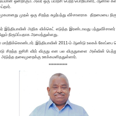
மான ஒன்றாகும். அவர் ஒரு பயிற்சி பெற்ற பொறியாளர்
,
ஆனால் களத
்தார்.
றிமுகமானது முதல் ஒரு சிறந்த சுழற்பந்து வீச்சாளராக திறமையை நிரூப
ர் இந்தியாவின் அதிக விக்கெட் எடுத்த இரண்டாவது
பந்துவீச்சாளர்
ிலும் நிரூபிப்பதாக அமைந்துள்ளது.
ை மாற்றிக்கொண்டார். இந்தியாவின்
2011-
ம் ஆண்டு உலகக் கோப்பை வெ
டு சிறந்த ஐசிசி வீரர் விருது என பல விருதுகளை அஸ்வின் பெற்று
கி அடுத்த தலைமுறைக்கு ஊக்கமளிததுள்ளார்.
************