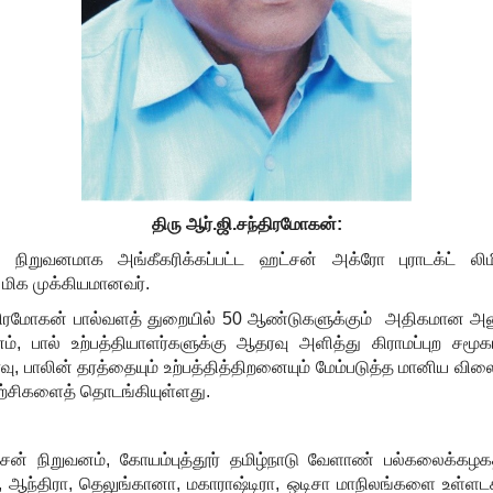
திரு ஆர்.ஜி.சந்திரமோகன்:
 நிறுவனமாக அங்கீகரிக்கப்பட்ட ஹட்சன் அக்ரோ புராடக்ட் லி
 மிக முக்கியமானவர்.
ந்திரமோகன் பால்வளத் துறையில்
50
ஆண்டுகளுக்கும் அதிகமான அனு
ம்
,
பால் உற்பத்தியாளர்களுக்கு ஆதரவு அளித்து கிராமப்புற சம
வு
,
பாலின் தரத்தையும் உற்பத்தித்திறனையும் மேம்படுத்த மானிய 
ற்சிகளைத் தொடங்கியுள்ளது.
சன் நிறுவனம்
,
கோயம்புத்தூர் தமிழ்நாடு வேளாண் பல்கலைக்க
,
ஆந்திரா
,
தெலுங்கானா
,
மகாராஷ்டிரா
,
ஒடிசா மாநிலங்களை உள்ளடக