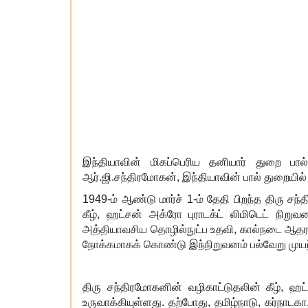
இந்தியாவின் மிகப்பெரிய தனியார் துறை பால்
ஆர்.ஜி.சந்திரமோகன்
,
இந்தியாவின் பால் துறையில்
1949-
ம் ஆண்டு மார்ச்
1-
ம் தேதி பிறந்த திரு ச
கீழ்
,
ஹட்சன் அக்ரோ புராடக்ட் லிமிடெட் நிறுவன
அத்தியாவசிய தொழில்நுட்ப உதவி
,
கால்நடை ஆதர
நோக்கமாகக் கொண்டு இந்நிறுவனம் பல்வேறு முய
திரு சந்திரமோகனின் வழிகாட்டுதலின் கீழ்
,
ஹட்
உருவாக்கியுள்ளது. தற்போது
,
தமிழ்நாடு
,
கர்நாடகா