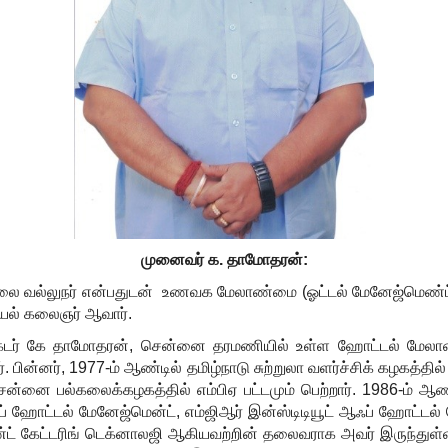
முனைவர் க. தாமோதரன்:
லை வல்லுநர் என்பதுடன் உணவக மேலாண்மை (ஓட்டல் மேனேஜ்மெண்ட்) 
மையல் கலைஞர் ஆவார்.
ாக்டர் கே தாமோதரன்
,
சென்னை தரமணியில் உள்ள ஹோட்டல் மேலாண
். பின்னர்
, 1977-
ம் ஆண்டில் தமிழ்நாடு சுற்றுலா வளர்ச்சிக் கழகத்
ென்னை பல்கலைக்கழகத்தில் எம்பிஏ பட்டமும் பெற்றார்.
1986-
ம் ஆண்
ப் ஹோட்டல் மேனேஜ்மென்ட்
,
எம்ஜிஆர் இன்ஸ்டிடியூட் ஆஃப் ஹோட்டல்
ட் கேட்டரிங் டெக்னாலஜி ஆகியவற்றின் தலைவராக அவர் இருந்துள்ளார