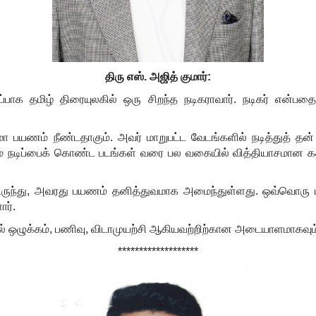
திரு எஸ். அஜித் குமார்:
ிப்பாக தமிழ் திரையுலகில் ஒரு சிறந்த நடிகராவார். நடிகர் என்பத
ிமா பயணம் நீண்டதாகும். அவர் மாறுபட்ட வேடங்களில் நடித்துத் தன
ும் நடிப்பைக் கொண்ட படங்கள் வரை பல வகையில் வித்தியாசமான கதா
ுந்து
,
அவரது பயணம் தனித்துவமாக அமைந்துள்ளது. ஒவ்வொரு பாத்த
ார்.
ல் ஒழுக்கம்
,
பணிவு
,
விடாமுயற்சி ஆகியவற்றிற்கான அடையாளமாகவும் 
*******************