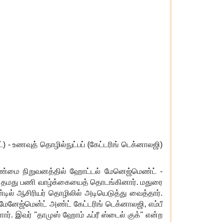
- உணவுத் தொழில்நுட்பப் (கேட்டரிங் டெக்னாலஜி)
்மை நிறுவனத்தில் ஹோட்டல் மேனெஜ்மெண்ட் -
தில் தமது பணி வாழ்க்கையைத் தொடங்கினார். மதுரை
டில் ஆசிரியர் தொழிலில் அடியெடுத்து வைத்தார்.
 மேனேஜ்மென்ட் அண்ட் கேட்டரிங் டெக்னாலஜி
,
எம்பீ
். இவர் "தாமுஸ் ஹோம் ஃப்ரீ ஸ்டைல் குக்" என்ற