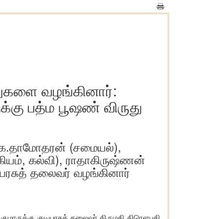
ுதுகளை வழங்கினார்:
ுக்கு பத்ம பூஷண் விருது
் கே.தாமோதரன் (சமையல்),
கியம், கல்வி), ராதாகிருஷ்ணன்
யரசுத் தலைவர் வழங்கினார்
த் குமாருக்கு குடியரசுத் தலைவர் திருமதி திரௌபதி