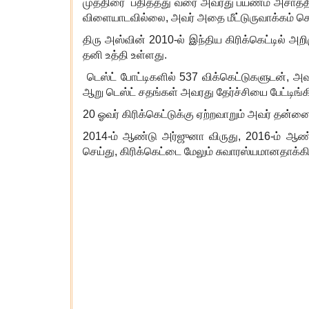
முத்திரை பதித்தது வரை அவரது பயணம் அசாத்திய
விளையாடவில்லை
,
அவர் அதை
மீட்டுருவாக்கம்
செய
திரு அஸ்வின்
2010-
ல் இந்திய கிரிக்கெட்டில் அ
தனி உத்தி உள்ளது.
டெஸ்ட் போட்டிகளில்
537
விக்கெட்டுகளுடன்
,
அவ
ஆறு டெஸ்ட் சதங்கள் அவரது தேர்ச்சியை பேட்டிங்க
20
ஓவர் கிரிக்கெட்டுக்கு ஏற்றவாறும் அவர் தன்ன
2014-
ம் ஆண்டு அர்ஜுனா விருது
, 2016-
ம் ஆண்
செய்து
,
கிரிக்கெட்டை மேலும் சுவாரஸ்யமானதாக்