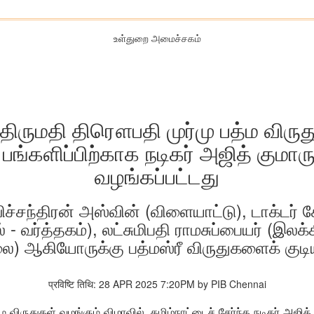
உள்துறை அமைச்சகம்
 திருமதி திரௌபதி முர்மு பத்ம விர
ங்களிப்பிற்காக நடிகர் அஜித் குமார
வழங்கப்பட்டது
ரவிச்சந்திரன் அஸ்வின் (விளையாட்டு), டாக்டர
- வர்த்தகம்), லட்சுமிபதி ராமசுப்பையர் (இலக்
 ஆகியோருக்கு பத்மஸ்ரீ விருதுகளைக் குடி
प्रविष्टि तिथि: 28 APR 2025 7:20PM by PIB Chennai
ம விருதுகள் வழங்கும் விழாவில்
,
தமிழ்நாட்டைச் சேர்ந்த நடிகர் அஜி