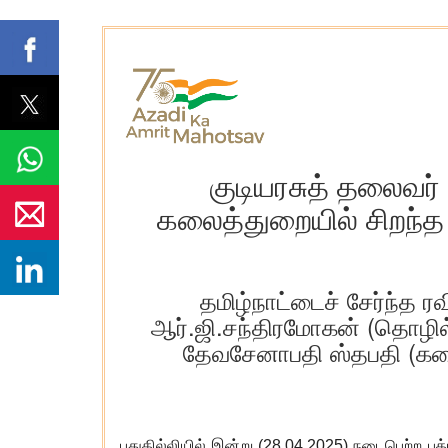
குடியரசுத் தலைவர்
கலைத்துறையில் சிறந்த ப
தமிழ்நாட்டைச் சேர்ந்த 
ஆர்.ஜி.சந்திரமோகன் (தொழில் 
தேவசேனாபதி ஸ்தபதி (கலை)
புதுதில்லியில் இன்று (
28.04.2025)
நடைபெற்ற பத்