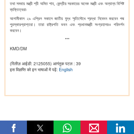
তথা সমবায় মন্ত্রী শ্রী অমিত শাহ, কেন্দ্রীয় সরকারের অনেক মন্ত্রী এবং অন্যান্য বিশিষ্ট
ব্যক্তিত্বরা৷
আগামীকাল ২৯ এপ্রিল সকালে জাতীয় যুদ্ধ স্মৃতিসৌধে শ্রদ্ধা নিবেদন করবেন পদ্ম
পুরস্কারপ্রাপ্তরা। তারা রাষ্ট্রপতি ভবন এবং প্রধানমন্ত্রী সংগ্রহালয়ও পরিদর্শন
করবেন।
***
KMD/DM
(रिलीज़ आईडी: 2125055)
आगंतुक पटल : 39
इस विज्ञप्ति को इन भाषाओं में पढ़ें:
English