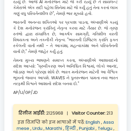
રહ્યું છે. આજે
AI
મનોરંજન માટે જે કરી રહ્યું છે તે સાયલન્ટ
કેમેરાએ એક સદી પહેલા સિનેમા માટે જે કર્યું હતું તેના કરતાં લાખ
ગણું વધુ પરિવર્તનશીલ છે"
,
તેમણે ભાર મૂક્યો
હતો
.
ભારતની અનન્ય શક્તિઓ પર પ્રકાશ પાડતા
,
અંબાણીએ કહ્યું
કે દેશ મનોરંજન ક્રાંતિનું નેતૃત્વ કરવા માટે તૈયાર છે
.
જે ત્રણ
સ્તંભો દ્વારા સંચાલિત છે
,
આકર્ષક સામગ્રી
,
ગતિશીલ વસ્તી
વિષયકતા અને તકનીકી નેતૃત્વ. "ભારતની ડિજિટલ ક્રાંતિ ફક્ત
સ્કેલની વાર્તા નથી - તે આકાંક્ષા
,
મહત્વાકાંક્ષા અને પરિવર્તનની
વાર્તા છે
,"
તેમણે જાહેર કર્યું
હતું
.
તેમના મુખ્ય ભાષણને સમાપ્ત કરતા
,
અંબાણીએ આશાવાદનો
સંદેશ આપ્યો: "ધ્રુવીકરણ અને અનિશ્ચિત વિશ્વમાં
,
લોકો આનંદ
,
જોડાણ અને પ્રેરણા શોધે છે. ભારત મનોરંજન માટેની આ વૈશ્વિક
ભૂખનો જવાબ આપશે.
WAVES
ને પુનરુત્થાન પામતા નવા ભારત
તરફથી વિશ્વને આશાનો સંદેશ બનવા દો."
AP/IJ/GP/JD
रिलीज़ आईडी:
2125968
|
Visitor Counter:
213
इस विज्ञप्ति को इन भाषाओं में पढ़ें:
English
,
Assa
mese
,
Urdu
,
Marathi
,
हिन्दी
,
Punjabi
,
Telugu
,