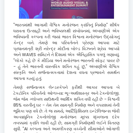
"
ભારતમાંથી આગામી વૈશ્વિક મનોરંજન ક્રાંતિનું નિર્માણ" શીર્ષક
ધરાવતા ઉત્સાહી અને ભવિષ્યલક્ષી સંબોધનમાં
,
અંબાણીએ એક
ભવિષ્યની કલ્પના કરી જ્યાં ભારત વિશ્વના મનોરંજન ઉદ્યોગનું
કેન્દ્ર બને. તેમણે આ પરિવર્તનને પ્રેરણા આપવા માટે
પ્રધાન
મંત્રી
શ્રી નરેન્દ્ર મોદીના બોલ્ડ વિઝનને શ્રેય આપ્યો
અને
WAVE
S
સમિટને તે દિશામાં એક ઐતિહાસિક પગલું ગણાવ્યું.
"લોકો કહે છે કે મીડિયા અને મનોરંજન ભારતની
સોફ્ટ પાવર
છે
- હું તેને ભારતની વાસ્તવિક શક્તિ કહું છું
,"
અંબાણીએ વૈશ્વિક
સંસ્કૃતિ અને સર્જનાત્મકતામાં દેશના વધતા પ્રભાવને સમર્થન
આપતા કહ્યું
હતું
.
તેમણે સર્જનાત્મક લેન્ડસ્કેપને ફરીથી આકાર આપતા બે
ટેકટોનિક પરિવર્તનો ઓળખ્યા: ભૂ-અર્થશાસ્ત્ર અને ટેકનોલોજી.
જેમ જેમ ગ્લોબલ સાઉથની આર્થિક શક્તિ વધી રહી છે - વિશ્વની
85%
વસ્તીનું ઘર - તેમ તેમ સામગ્રી નિર્માણ અને વપરાશમાં તેની
ભૂમિકા પણ વધે છે. તે જ સમયે
,
આર્ટિફિશિયલ ઇન્ટેલિજન્સ જેવી
અત્યાધુનિક ટેકનોલોજી મનોરંજન મૂલ્ય શૃંખલાના દરેક
તબક્કામાં ક્રાંતિ લાવી રહી છે
,
સામગ્રી નિર્માણથી લઈને વિતરણ
સુધી. "
AI
કલ્પના અને અમલીકરણ વચ્ચેની સીમાઓને ઓગાળી