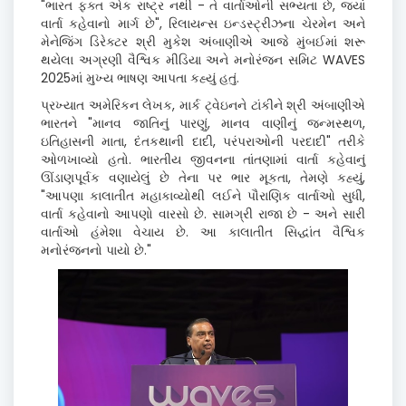
"
ભારત ફક્ત એક રાષ્ટ્ર નથી - તે વાર્તાઓની સભ્યતા છે
,
જ્યાં
વાર્તા કહેવાનો માર્ગ છે"
,
રિલાયન્સ ઇન્ડસ્ટ્રીઝના ચેરમેન અને
મેનેજિંગ ડિરેક્ટર શ્રી મુકેશ અંબાણીએ આજે ​​મુંબઈમાં શરૂ
થયેલા અગ્રણી વૈશ્વિક મીડિયા અને મનોરંજન સમિટ
WAVES
2025
માં મુખ્ય ભાષણ આપતા કહ્યું
હતું
.
પ્રખ્યાત અમેરિકન લેખક
,
માર્ક ટ્વેઇનને ટાંકીને
શ્રી અંબાણીએ
ભારતને "માનવ જાતિનું પારણું
,
માનવ વાણીનું જન્મસ્થળ
,
ઇતિહાસની માતા
,
દંતકથાની દાદી
,
પરંપરાઓની પરદાદી" તરીકે
ઓળખાવ્યો
હતો
. ભારતીય જીવનના તાંતણામાં વાર્તા કહેવાનું
ઊંડાણપૂર્વક વણાયેલું છે તેના પર ભાર મૂકતા
,
તેમણે કહ્યું
,
"
આપણા કાલાતીત મહાકાવ્યોથી લઈને પૌરાણિક વાર્તાઓ સુધી
,
વાર્તા કહેવાનો આપણો વારસો છે. સામગ્રી રાજા છે - અને સારી
વાર્તાઓ હંમેશા વેચાય છે. આ કાલાતીત સિદ્ધાંત વૈશ્વિક
મનોરંજનનો પાયો છે."