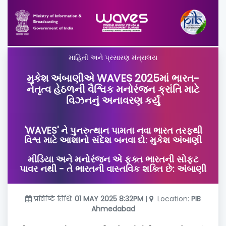
માહિતી અને પ્રસારણ મંત્રાલય
મુકેશ અંબાણીએ WAVES 2025માં ભારત-
નેતૃત્વ હેઠળની વૈશ્વિક મનોરંજન ક્રાંતિ માટે
વિઝનનું અનાવરણ કર્યું
'WAVES' ને પુનરુત્થાન પામતા નવા ભારત તરફથી
વિશ્વ માટે આશાનો સંદેશ બનવા દો: મુકેશ અંબાણી
મીડિયા અને મનોરંજન એ ફક્ત ભારતની સોફ્ટ
પાવર નથી - તે ભારતની વાસ્તવિક શક્તિ છે: અંબાણી
प्रविष्टि तिथि:
01 MAY 2025 8:32PM
|
Location:
PIB
Ahmedabad