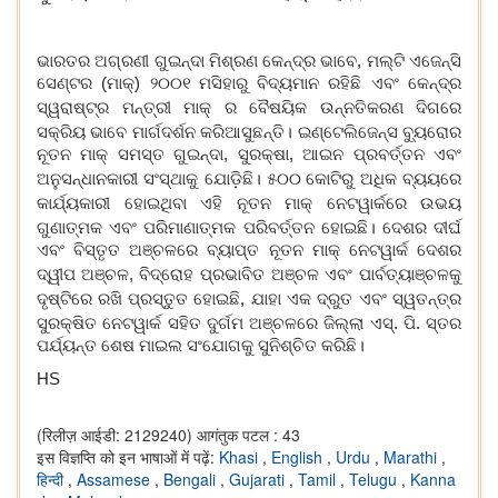
ଭାରତର ଅଗ୍ରଣୀ ଗୁଇନ୍ଦା ମିଶ୍ରଣ କେନ୍ଦ୍ର ଭାବେ
,
ମଲ୍ଟି ଏଜେନ୍ସି
ସେଣ୍ଟର (
ମାକ୍
)
୨୦୦୧
ମସିହାରୁ ବିଦ୍ୟମାନ ରହିଛି ଏବଂ କେନ୍ଦ୍ର
ସ୍ୱରାଷ୍ଟ୍ର ମନ୍ତ୍ରୀ
ମାକ୍
ର ବୈଷୟିକ ଉନ୍ନତିକରଣ ଦିଗରେ
ସକ୍ରିୟ ଭାବେ ମାର୍ଗଦର୍ଶନ କରିଆସୁଛନ୍ତି। ଇଣ୍ଟେଲିଜେନ୍ସ ବ୍ୟୁରୋର
ନୂତନ
ମାକ୍
ସମସ୍ତ ଗୁଇନ୍ଦା
,
ସୁରକ୍ଷା
,
ଆଇନ ପ୍ରବର୍ତ୍ତନ ଏବଂ
ଅନୁସନ୍ଧାନକାରୀ ସଂସ୍ଥାକୁ ଯୋଡ଼ିଛି।
୫୦୦
କୋଟିରୁ ଅଧିକ ବ୍ୟୟରେ
କାର୍ଯ୍ୟକାରୀ ହୋଇଥିବା ଏହି ନୂତନ
ମାକ୍
ନେଟୱାର୍କରେ ଉଭୟ
ଗୁଣାତ୍ମକ ଏବଂ ପରିମାଣାତ୍ମକ ପରିବର୍ତ୍ତନ ହୋଇଛି। ଦେଶର ଦୀର୍ଘ
ଏବଂ ବିସ୍ତୃତ ଅଞ୍ଚଳରେ ବ୍ୟାପ୍ତ ନୂତନ
ମାକ୍
ନେଟୱାର୍କ ଦେଶର
ଦ୍ୱୀପ
ଅଞ୍ଚଳ
,
ବିଦ୍ରୋହ ପ୍ରଭାବିତ ଅଞ୍ଚଳ ଏବଂ ପାର୍ବତ୍ୟାଞ୍ଚଳ
କୁ
ଦୃଷ୍ଟିରେ ରଖି
ପ୍ରସ୍ତୁତ ହୋ
ଇଛି
,
ଯାହା ଏକ ଦ୍ରୁତ ଏବଂ ସ୍ୱତନ୍ତ୍ର
ସୁରକ୍ଷିତ ନେଟୱାର୍କ ସହିତ ଦୁର୍ଗମ ଅଞ୍ଚଳରେ ଜିଲ୍ଲା ଏସ୍. ପି. ସ୍ତର
ପର୍ଯ୍ୟନ୍ତ ଶେଷ ମାଇଲ ସଂଯୋଗକୁ ସୁନିଶ୍ଚିତ କରିଛି।
HS
(रिलीज़ आईडी: 2129240)
आगंतुक पटल : 43
इस विज्ञप्ति को इन भाषाओं में पढ़ें:
Khasi
,
English
,
Urdu
,
Marathi
,
हिन्दी
,
Assamese
,
Bengali
,
Gujarati
,
Tamil
,
Telugu
,
Kanna