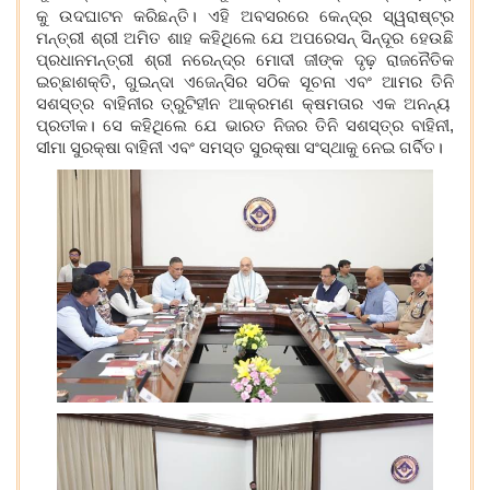
କୁ ଉଦଘାଟନ କରିଛନ୍ତି। ଏହି ଅବସରରେ କେନ୍ଦ୍ର ସ
୍ୱରାଷ୍ଟ୍ର
ମନ୍ତ୍ରୀ ଶ୍ରୀ ଅମିତ ଶାହ କହିଥିଲେ ଯେ ଅପରେସନ୍ ସିନ୍ଦ
ର ହେଉଛି
ପ୍ରଧାନମନ୍ତ୍ରୀ ଶ୍ରୀ ନରେନ୍ଦ୍ର ମୋଦୀ ଜୀଙ୍କ ଦୃଢ଼ ରାଜନୈତିକ
ଇଚ୍ଛାଶକ୍ତି
,
ଗୁଇନ୍ଦା ଏଜ
େନ୍ସିର ସଠିକ ସୂଚନା ଏବଂ ଆମର ତି
ନି
ସଶସ୍ତ୍ର ବାହିନୀର ତ୍ରୁଟିହୀନ ଆକ୍ରମଣ କ୍ଷମତାର ଏକ ଅନନ୍ୟ
ପ୍ରତୀକ
। ସେ କହିଥିଲେ ଯେ ଭାରତ ନିଜର ତି
ନି
ସଶସ୍ତ୍ର ବାହିନୀ
,
ସୀମା ସୁରକ୍ଷା ବାହିନୀ ଏବଂ ସମସ୍ତ ସୁରକ୍ଷା ସଂସ୍ଥାକୁ ନେଇ ଗର୍ବିତ।