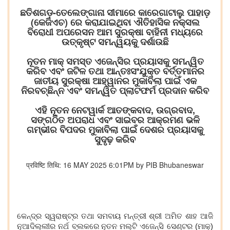
ଛତିଶଗଡ଼-ତେଲେଙ୍ଗାନା ସୀମାରେ କାରେଗାଟାଲୁ ପାହାଡ଼
(କେଜିଏଚ) ରେ କରାଯାଇଥିବା ଐତିହାସିକ ନକ୍ସଲ
ବିରୋଧୀ ଅପରେସନ ଆମ ସୁରକ୍ଷା ବାହିନୀ ମଧ୍ୟରେ
ଉତ୍କୃଷ୍ଟ ସମନ୍ୱୟକୁ ଦର୍ଶାଉଛି
ନୂତନ ମାକ୍‍ ସମସ୍ତ ଏଜେନ୍ସିର ପ୍ରୟାସକୁ ସମନ୍ୱିତ
କରିବ ଏବଂ ଜଟିଳ ତଥା ଆନ୍ତଃସଂଯୁକ୍ତ ବର୍ତ୍ତମାନର
ଜାତୀୟ ସୁରକ୍ଷା ଆହ୍ୱାନର ମୁକାବିଲା ପାଇଁ ଏକ
ନିରବଚ୍ଛିନ୍ନ ଏବଂ ସମନ୍ୱିତ ପ୍ଲାଟଫର୍ମ ପ୍ରଦାନ କରିବ
ଏହି ନୂତନ ନେଟୱାର୍କ ଆତଙ୍କବାଦ, ଉଗ୍ରବାଦ,
ସଙ୍ଗଠିତ ଅପରାଧ ଏବଂ ସାଇବର ଆକ୍ରମଣ ଭଳି
ଗମ୍ଭୀର ବିପଦର ମୁକାବିଲା ପାଇଁ ଦେଶର ପ୍ରୟାସକୁ
ସୁଦୃଢ଼ କରିବ
प्रविष्टि तिथि: 16 MAY 2025 6:01PM by PIB Bhubaneswar
କେନ୍ଦ୍ର ସ୍ୱରାଷ୍ଟ୍ର ତଥା ସମ
ବାୟ ମନ୍ତ୍ରୀ ଶ୍ରୀ ଅମିତ ଶାହ ଆଜି
ନୂଆଦିଲ୍ଲୀର ନର୍ଥ ବ୍ଲକ
ରେ
ନୂତନ ମଲ୍ଟି ଏଜେନ୍ସି ସେଣ୍ଟର (
ମାକ୍
)