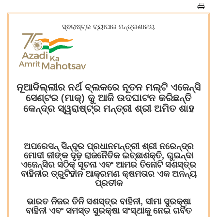
ସ୍ଵରାଷ୍ଟ୍ର ବ୍ୟାପାର ମନ୍ତ୍ରଣାଳୟ
ନୂଆଦିଲ୍ଲୀର ନର୍ଥ ବ୍ଲକରେ ନୂତନ ମଲ୍ଟି ଏଜେନ୍ସି
ସେଣ୍ଟର (ମାକ୍‍) କୁ ଆଜି ଉଦଘାଟନ କରିଛନ୍ତି
କେନ୍ଦ୍ର ସ୍ୱରାଷ୍ଟ୍ର ମନ୍ତ୍ରୀ ଶ୍ରୀ ଅମିତ ଶାହ
ଅପରେସନ୍ ସିନ୍ଦୂର ପ୍ରଧାନମନ୍ତ୍ରୀ ଶ୍ରୀ ନରେନ୍ଦ୍ର
ମୋଦୀ ଜୀଙ୍କ ଦୃଢ଼ ରାଜନୈତିକ ଇଚ୍ଛାଶକ୍ତି, ଗୁଇନ୍ଦା
ଏଜେନ୍ସିର ସଠିକ୍ ସୂଚନା ଏବଂ ଆମର ତିନୋଟି ସଶସ୍ତ୍ର
ବାହିନୀର ତ୍ରୁଟିହୀନ ଆକ୍ରମଣ କ୍ଷମତାର ଏକ ଅନନ୍ୟ
ପ୍ରତୀକ
ଭାରତ ନିଜର ତିନି ସଶସ୍ତ୍ର ବାହିନୀ, ସୀମା ସୁରକ୍ଷା
ବାହିନୀ ଏବଂ ସମସ୍ତ ସୁରକ୍ଷା ସଂସ୍ଥାକୁ ନେଇ ଗର୍ବିତ