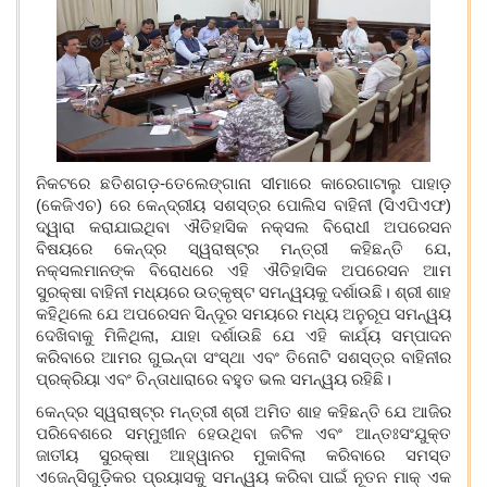
ନିକଟରେ
ଛତିଶଗଡ଼-ତେଲେଙ୍ଗାନା ସୀମାରେ କ
ାରେ
ଗାଟାଲୁ ପାହାଡ଼
(କେଜିଏଚ) ରେ କେନ୍ଦ୍ରୀୟ ସଶସ୍ତ୍ର ପୋଲିସ ବାହିନୀ (ସିଏପିଏଫ)
ଦ୍ୱାରା କରାଯାଇଥିବା ଐତିହାସିକ ନକ୍ସଲ ବିରୋଧୀ ଅପରେସନ
ବିଷୟରେ କେନ୍ଦ୍ର ସ୍ୱରାଷ୍ଟ୍ର ମନ୍ତ୍ରୀ କହିଛନ୍ତି ଯେ
,
ନକ୍ସଲମାନଙ୍କ ବିରୋଧରେ ଏହି ଐତିହାସିକ ଅପରେସନ ଆମ
ସୁରକ୍ଷା ବାହିନୀ ମଧ୍ୟରେ ଉତ୍କୃଷ୍ଟ ସମନ୍ୱୟକୁ ଦର୍ଶାଉଛି। ଶ୍
ରୀ ଶାହ
କହିଥିଲେ ଯେ ଅପରେସନ ସିନ୍ଦ
ର ସମୟରେ ମଧ୍ୟ ଅନୁରୂପ ସମନ୍ୱୟ
ଦେଖିବାକୁ ମିଳିଥିଲା
,
ଯାହା ଦର୍ଶାଉଛି ଯେ ଏହି କାର୍ଯ୍ୟ ସମ୍ପାଦନ
କରିବାରେ ଆମର ଗୁଇନ୍ଦା ସଂସ୍ଥା ଏବଂ ତିନୋଟି ସଶସ୍ତ୍ର ବାହିନୀର
ପ୍ରକ୍ରିୟା ଏବଂ ଚିନ୍ତାଧାରାରେ ବହୁତ ଭଲ ସମନ୍ୱୟ ରହିଛି।
କେନ୍ଦ୍ର ସ୍ୱରାଷ୍ଟ୍ର ମନ୍ତ୍ରୀ ଶ୍ରୀ ଅମିତ
ଶାହ
କହିଛନ୍ତି ଯେ ଆଜିର
ପରିବେଶରେ ସମ୍ମୁଖୀନ ହେଉଥିବା ଜଟିଳ ଏବଂ ଆନ୍ତଃସଂଯୁକ୍ତ
ଜାତୀୟ ସୁରକ୍ଷା ଆହ୍ୱାନର ମୁକାବିଲା କରିବାରେ ସମସ୍ତ
ଏଜେନ୍ସିଗୁଡ଼ିକର ପ୍ରୟ
ାସକୁ ସମନ୍ୱୟ କରିବା ପାଇଁ ନୂତନ
ମାକ୍
ଏକ