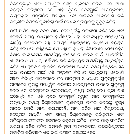
ନିରବଚ୍ଛିନ୍ନ ଏବଂ ସମନ୍ୱିତ ମଞ୍ଚ ପ୍ରଦାନ କରିବ। ସେ ଆଶା
ବ୍ୟକ୍ତ କରିଥିଲେ ଯେ ଏହି ନୂତନ ନେଟୱାର୍କ ଆତଙ୍କବାଦ
,
ଉଗ୍ରବାଦ
,
ସଙ୍ଗଠିତ ଅପରାଧ ଏବଂ ସାଇବର ଆକ୍ରମଣ ଭଳି
ଗମ୍ଭୀର ବିପଦର ମୁକାବିଲା ପାଇଁ ଦେଶର ପ୍ରୟାସକୁ ସୁଦୃଢ଼ କରିବ।
ଶ୍ରୀ ଅମିତ ଶାହ ନୂତନ
ମାକ୍‍
. ନେଟୱାର୍କକୁ ପ୍ରଶଂସା କରିଥିଲେ ଏବଂ
ରେକର୍ଡ ସମୟ ମଧ୍ୟରେ ହାର୍ଡୱେର୍ ଏବଂ ସଫ୍ଟୱେର୍ ସମ୍ବନ୍ଧୀୟ
କାର୍ଯ୍ୟ ସଫଳତାର ସହ ସମାପ୍ତ ହୋଇଥିବାରୁ ସନ୍ତୋଷ ବ୍ୟକ୍ତ
କରିଥିଲେ। ସେ କହିଥିଲେ ଯେ ଏହା
ମାକ୍‍
ଏବଂ ଜିଆଇଏସ୍ ସେବା ସହିତ
ବିଶାଳ ଡାଟାବେସ
ର
ସାମର୍ଥ୍ୟକୁ ଉପଯୋଗ କରିବା ପାଇଁ ଅନ୍ତର୍ନିର୍ମିତ
ଏ. ଆଇ./ଏମ୍. ଏଲ୍. କୌଶଳ ଭଳି ଭବିଷ୍ୟତ ସାମର୍ଥ୍ୟକୁ ଅନ୍ତର୍ଭୁକ୍ତ
କରିଥାଏ। ନୂତନ
ମାକ୍‍
ସହିତ ଉପଲବ୍ଧ ଉନ୍ନତ ତଥ୍ୟ ବିଶ୍ଳେଷଣର
ଲାଭ ଉଠାଇବା ପାଇଁ ଏହି ମଞ୍ଚରେ ବିଭିନ୍ନ କେନ୍ଦ୍ରୀୟ ଏଜେନ୍ସି
ସହିତ ବିଭିନ୍ନ ସାଇଲୋରେ ରଖାଯାଇଥିବା ଅନ୍ୟାନ୍ୟ ଗୁରୁତ୍ୱପୂର୍ଣ୍ଣ
ଡାଟାବେସ୍ ଗୁଡ଼ିକୁ ସମନ୍ୱିତ କରିବାର ଆବଶ୍ୟକତା ଉପରେ ଗୁରୁତ୍ୱ
ଦେଇ ସେ ଭବିଷ୍ୟତର ରୋଡମ୍ୟାପ୍ ମଧ୍ୟ ରଖିଥିଲେ। ଶ୍ରୀ ଶାହ
କହିଛନ୍ତି ଯେ ଏହି ନୂତନ ନେଟୱାର୍କ ଦ୍ୱାରା
ମାକ୍‍
ନେଟୱାର୍କରେ
ଉତ୍ପନ୍ନ ତଥ୍ୟ ବିଶ୍ଳେଷଣର ଗୁଣବତ୍ତା ଉଚ୍ଚ ସ୍ତରକୁ ବୃଦ୍ଧି
ପାଇବ ବୋଲି ଆଶା କରାଯାଉଛି
,
ଯାହା ସଠିକ ଧାରା ବିଶ୍ଳେଷଣ
,
ହଟସ୍ପଟ୍ ମ୍ୟାପିଂ ଏବଂ ସମୟ ବିଶ୍ଳେଷଣକୁ ପୂର୍ବାନୁମାନ ଏବଂ
ପରିଚାଳନା ଫଳାଫଳ ଦେବାରେ ସକ୍ଷମ କରିବ। ନୂତନ
ମାକ୍‍
ସଂଗଠିତ
ଅପରାଧ ସହିତ ଜଟିଳ ସମ୍ପର୍କ ଥିବା ଆତଙ୍କବାଦୀ ଇକୋସିଷ୍ଟମର
ମୁକାବିଲା କରିବାରେ ଏକ ଦୀର୍ଘ ପଥରେ ସହାୟକ ହେବ।