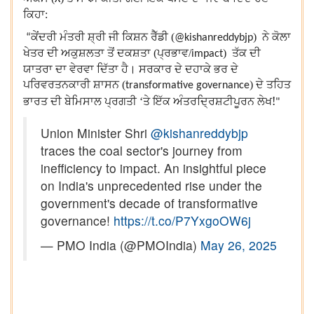
ਕਿਹਾ:
ਕੇਂਦਰੀ ਮੰਤਰੀ ਸ਼੍ਰੀ ਜੀ ਕਿਸ਼ਨ ਰੈੱਡੀ (
)
ਨੇ ਕੋਲਾ
“
@kishanreddybjp
ਖੇਤਰ ਦੀ ਅਕੁਸ਼ਲਤਾ ਤੋਂ ਦਕਸ਼ਤਾ (ਪ੍ਰਭਾਵ/
) ਤੱਕ ਦੀ
impact
ਯਾਤਰਾ ਦਾ ਵੇਰਵਾ ਦਿੱਤਾ ਹੈ। ਸਰਕਾਰ ਦੇ ਦਹਾਕੇ ਭਰ ਦੇ
ਪਰਿਵਰਤਨਕਾਰੀ ਸ਼ਾਸਨ (
) ਦੇ ਤਹਿਤ
transformative governance
!
ਭਾਰਤ ਦੀ ਬੇਮਿਸਾਲ ਪ੍ਰਗਤੀ ‘ਤੇ ਇੱਕ ਅੰਤਰਦ੍ਰਿਸ਼ਟੀਪੂਰਨ ਲੇਖ
"
Union Minister Shri
@kishanreddybjp
traces the coal sector's journey from
inefficiency to impact. An insightful piece
on India's unprecedented rise under the
government's decade of transformative
governance!
https://t.co/P7YxgoOW6j
— PMO India (@PMOIndia)
May 26, 2025