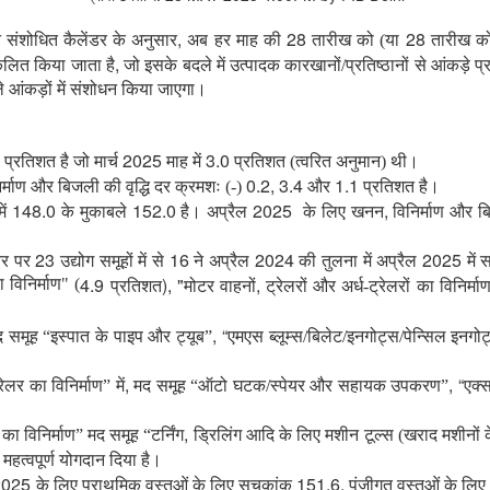
,
28
28
 संशोधित कैलेंडर के अनुसार
अब हर माह की
तारीख को (या
तारीख को
,
ंकलित किया जाता है
जो इसके बदले में उत्पादक कारखानों/प्रतिष्ठानों से आंकड़े 
ले आंकड़ों में संशोधन किया जाएगा।
7
2025
3.0
प्रतिशत है जो मार्च
माह में
प्रतिशत (त्वरित अनुमान) थी।
0.2, 3.4
1.1
िर्माण और बिजली की वृद्धि दर क्रमशः (-)
और
प्रतिशत है।
148.0
152.0
2025
,
में
के मुकाबले
है। अप्रैल
के लिए खनन
विनिर्माण और ब
23
16
2024
2025
तर पर
उद्योग समूहों में से
ने अप्रैल
की तुलना में अप्रैल
में
4.9
), "
,
 विनिर्माण" (
प्रतिशत
मोटर वाहनों
ट्रेलरों और अर्ध-ट्रेलरों का विनिर्मा
, “
द समूह
“
इस्पात
के
पाइप
और
ट्यूब
”
एमएस ब्लूम्स/बिलेट/इनगोट्स/पेन्सिल इनगो
,
, “
रेलर का विनिर्माण
”
में
मद समूह
“
ऑटो
घटक/स्पेयर
और
सहायक
उपकरण
”
एक्
,
का
विनिर्माण
”
मद
समूह
“
टर्निंग
ड्रिलिंग आदि के लिए मशीन टूल्स (खराद मशीनों 
महत्वपूर्ण
योगदान
दिया
है।
2025
151.6,
के लिए प्राथमिक वस्तुओं के लिए सूचकांक
पूंजीगत वस्तुओं के लि