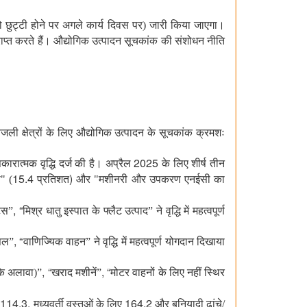
 छुट्टी होने पर अगले कार्य दिवस पर) जारी किया जाएगा।
प्राप्त करते हैं। औद्योगिक उत्पादन सूचकांक की संशोधन नीति
िजली क्षेत्रों के लिए औद्योगिक उत्पादन के सूचकांक क्रमशः
2025
 सकारात्मक वृद्धि दर्ज की है। अप्रैल
के लिए शीर्ष तीन
15.4
)
ण" (
प्रतिशत
और "मशीनरी और उपकरण एनईसी का
, “
ट्स
”
मिश्र धातु इस्पात के फ्लैट उत्पाद
”
ने
वृद्धि
में
महत्वपूर्ण
, “
सल
”
वाणिज्यिक वाहन
”
ने
वृद्धि
में
महत्वपूर्ण
योगदान
दिखाया
, “
, “
के अलावा)
”
खराद मशीनें
”
मोटर वाहनों के लिए नहीं स्थिर
114.3,
164.2
ए
मध्यवर्ती वस्तुओं के लिए
और बुनियादी ढांचे/