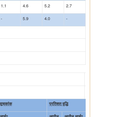
1.1
4.6
5.2
2.7
-
5.9
4.0
-
सूचकांक
प्रतिशत वृद्धि
मार्च*
अप्रैल
अप्रैल-मार्च*