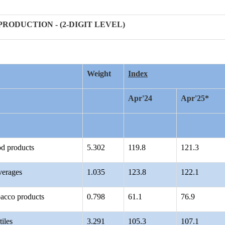
PRODUCTION - (2-DIGIT LEVEL)
Weight
Index
Apr'24
Apr'25*
od products
5.302
119.8
121.3
verages
1.035
123.8
122.1
bacco products
0.798
61.1
76.9
iles
3.291
105.3
107.1