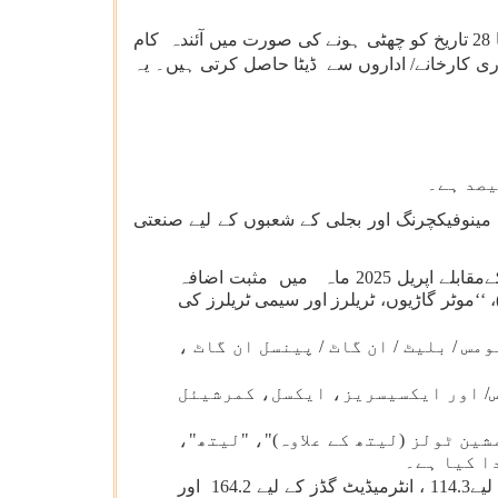
نظر ثانی شدہ کلینڈر کے مطابق صنعتی پیداوار کے اشاریے (آئی آئی پی )کے فوری تخمینے اب ہر مہینے کی28 تاریخ کو (یا 28 تاریخ کو چھٹی ہونے کی صورت میں آئندہ کام
ری کارخانے/ اداروں سے ڈیٹا حاصل کرتی ہیں۔ یہ
III. 148. کے مقابلے میں 152.0 ہے۔ اپریل 2025 ماہ کے لیے کان کنی، مینوفیکچرنگ اور بجلی کے شعبوں کے لیے صنعتی
مینوفیکچرنگ سیکٹر کے اندر، این آئی سی 2 ہندسوں کی سطح پر 23 میں سے 16 صنعتی گروپوں نے اپریل 2024 ماہ کےمقابلے اپریل 2025 ماہ میں مثبت اضافہ
یل 2025 ماہ کے لیے سب سے اوپر تین مثبت شراکت دار ہیں – ‘‘بنیادی دھاتوں کی تیاری’’ (4.9فیصد)، ‘‘موٹر گاڑیوں، ٹریلرز اور سیمی ٹریلرز کی
مس / بلیٹ / ان گاٹ / پینسل ان گاٹ
س/ اور ایکسیسریز، ایکسل، کمرشیئل
مشین ٹولز (لیتھ کے علاوہ)"، "لیتھ
" کیا ہے۔
استعمال کی بنیاد کی درجہ بندی کے مطابق، اپریل 2025 ماہ کے لیے اشاریے بنیادی سامان کے لیے 151.6، کیپٹل گڈز کے لیے114.3 ، انٹرمیڈیٹ گڈز کے لیے 164.2 اور