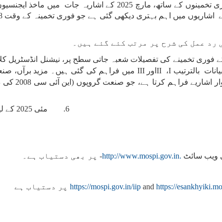
اپریل 2025 کے مہینے کے آئی آئی پی کے فوری تخمینوں کے ساتھ، م
میں فراہم کی گئی ہیں۔ مزید برآں، صنعت
III
اور
II
،
I
بالترتیب
یانات
6. مئی 2025 کے لیے اشاریے کا اجرا پیر، 30 جون 2025 کو کیا جائے گا۔
پر بھی دستیاب ہے۔
-
http://www.mospi.gov.in.
کی ویب سائٹ
پر دستیاب ہے
https://mospi.gov.in/iip
and
https://esankhyiki.mo