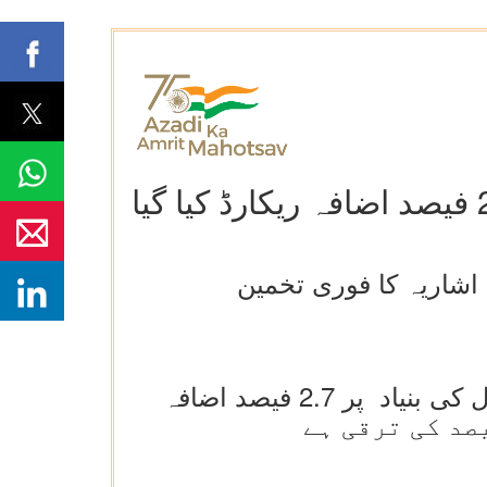
صنعتی پیداوار کے اشاریے(آئی آئی پی) میں اپریل 2025 کے دوران سال بہ سال کی بنیاد پر 2.7 فیصد اضافہ