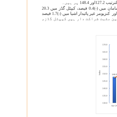
اپریل 2024 کے مقابلے اپریل 2025 میں استعمال پر مبنی درجہ بندی کے مطابق آئی آئی پی کی اسی شرح نمو بنیادی سامان میں (-)0.4 فیصد، کیپٹل گڈز میں 20.3
فیصد، انٹرمیڈیٹ گڈز میں 4.1 فیصد، انفراسٹرکچر/ تعمیراتی سامان میں 4.0 فیصد، کنزیومرپائیدار اشیاء میں 6.4 فیصد اور کنزیومر غیر پائیدار اشیا میں (-)1.7 فیصد
(ئی آئی پی کی نمو میں سرفہرست تین مثبت شراکت دار ہیں کیپٹل گڈز