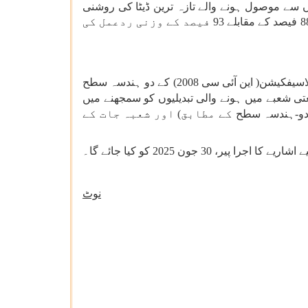
ارچ 2025 کے اشاریہ جات میں ماخذ ایجنسیوں سے موصول ہونے والے تازہ ترین ڈیٹا کی روشنی
میں حتمی نظر ثانی کی گئی ہے۔ مارچ 2025 کے لیے اشاریوں میں اہم بہتری دیکھی گئی ہے جو فوری تخمینہ کے وقت 88 فیصد کے مقابلے 93 فیصد کے وزنی ردعمل کی
کے فوری تخمینے کی تفصیلات شعبہ جاتی سطح پر، نیشنل انڈسٹریل کلاسیفکیشن( این آئی سی 2008) کے دو ہندسہ سطح
ی شعبے میں ہونے والی تبدیلیوں کو سمجھنے میں
کے مطابق) اور شعبہ جات کے
نوٹ