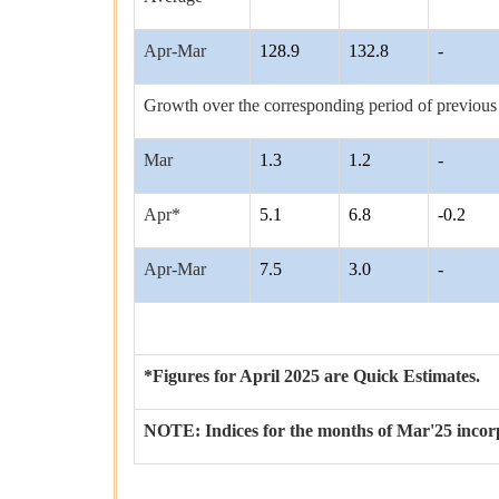
Apr-Mar
128.9
132.8
-
Growth over the corresponding period of previous
Mar
1.3
1.2
-
Apr*
5.1
6.8
-0.2
Apr-Mar
7.5
3.0
-
*Figures for April 2025 are Quick Estimates.
NOTE: Indices for the months of Mar'25 incor