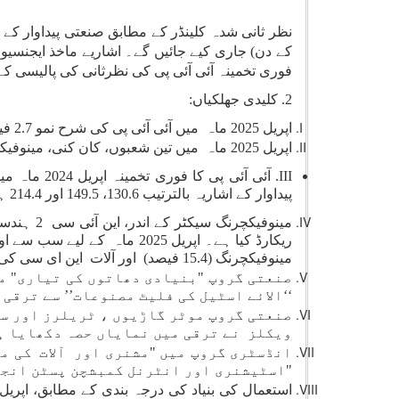
کے دن) جاری کیے جائیں گے۔ اشاریے ماخذ ایجنسیو
فوری تخمینہ آئی آئی پی کی نظرثانی کی پالیسی ک
2. کلیدی جھلکیاں:
اپریل 2025 ماہ میں آئی آئی پی کی شرح نمو 2.7 فیصد ہے جو ماہ مارچ 2025 میں 3.0 فیصد (فوری تخمینہ) تھی۔
اپریل 2025 ماہ میں تین شعبوں، کان کنی، مینوفیکچرنگ اور بجلی کی شرح نمو بالترتیب (-)0.2 فیصد، 3.4 فیصد اور 1.1 فیصد ہے۔
پیداوار کے اشاریہ بالترتیب 130.6، 149.5 اور 214.4 ہے۔
مینوفیکچرنگ (15.4 فیصد) اور آلات این ای سی کی مینوفیکچرنگ (17.0 فیصد)۔
صنعتی گروپ "بنیادی دھاتوں کی تیاری" م ،
الائے اسٹیل کی فلیٹ مصنوعات’’ سے ترقی م
صنعتی گروپ موٹر گاڑیوں ، ٹریلرز اور س
ویکلز نے ترقی میں نمایاں حصہ دکھایا ہ
انڈسٹری گروپ میں "مشنری اور آلات کی"،
اسٹیشنری اور انٹرنل کمبشچن پسٹن انجن" 