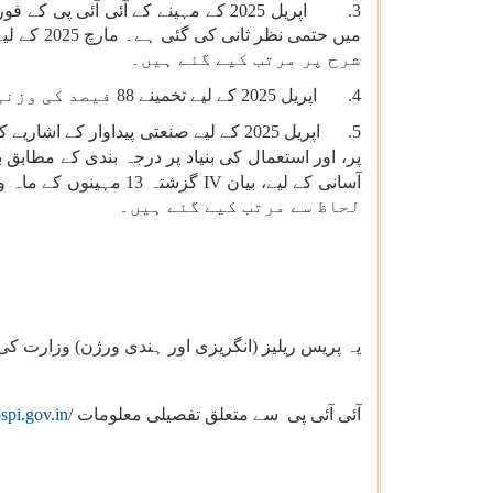
3.
شرح پر مرتب کیے گئے ہیں۔
اپریل 2025 کے لیے تخمینے 88 فیصد کی وزنی رد عمل کی شرح پر مرتب کئے گئے ہیں۔
4.
5. اپریل 2025 کے لیے صنعتی پیداوار کے اشاریے
پر، اور استعمال کی بنیاد پر درجہ بندی کے مطابق ب
گزشتہ 13 مہینوں کے ماہ وار اشاریے فراہم کرتا ہے، جو صنعت گروپوں (این آئی سی 2008 کی دو-ہندسہ سطح
IV
آسانی کے لیے، بیان
لحاظ سے مرتب کیے گئے ہیں۔
یہ پریس ریلیز (انگریزی اور ہندی ورژن) وزارت 
spi.gov.in/
آئی آئی پی سے متعلق تفصیلی معلومات