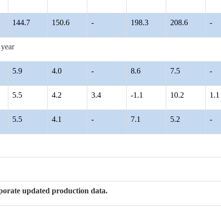
144.7
150.6
-
198.3
208.6
-
 year
5.9
4.0
-
8.6
7.5
-
5.5
4.2
3.4
-1.1
10.2
1.1
5.5
4.1
-
7.1
5.2
-
porate updated production data.