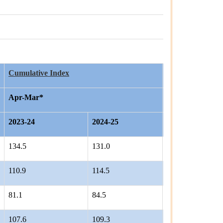
Cumulative Index
Percentage grow
Apr-Mar*
Apr'25*
2023-24
2024-25
134.5
131.0
1.3
110.9
114.5
-1.4
81.1
84.5
25.9
107.6
109.3
1.7