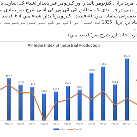
بیان سوم)۔ استعمال کی بنیاد پر درجہ بندی کی بنیاد پر، اپریل 2025 کے لیے آ،
۔