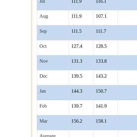
Jul
111.9
116.1
Aug
111.9
107.1
Sep
111.5
111.7
Oct
127.4
128.5
Nov
131.3
133.8
Dec
139.5
143.2
Jan
144.3
150.7
Feb
139.7
141.9
Mar
156.2
158.1
Average