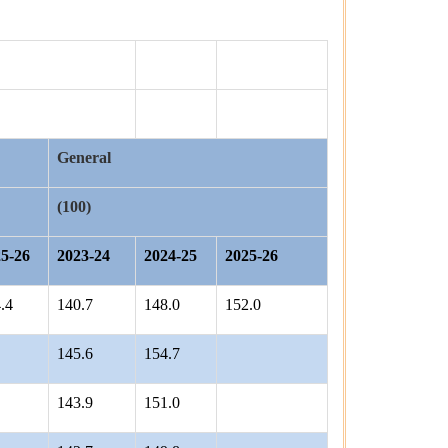
General
(100)
5-26
2023-24
2024-25
2025-26
.4
140.7
148.0
152.0
145.6
154.7
143.9
151.0