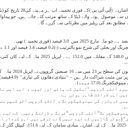
ں سے موصول ہونے والے ڈیٹا کے ساتھ مرتب کئے جاتے ہیں، جو پیداوا
ے مطابق بعد کی ریلیز میں نظرثانی سے گزرے گا۔
آئی آئی پی کا فوری تخمینہ اپریل 2024 ماہ میں 0
ریکارڈ کیا ہے۔ اپر
یں، آئٹم گروپس "اسٹیل کے پائپ اور ٹیوب ، ایم ایس بلو
‘‘یں اہم شراکت ظاہر ہوتی ہے۔
یمی ٹریلرز کی مینوفیکچرنگ ، آئٹم گروپس آٹو کمپونن
ے۔
 مینوفیکچرنگ" آئٹم گروپس "ٹرنگ ، ڈرلنگ وغیرہ کے لیے 
(موٹر گاڑیوں کے لیے نہیں ) نے ترقی میں اہم کردار ادا