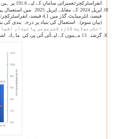
انفراسٹرکچر/تعمیراتی سامان کے لیے 191.6 پر ہیں۔ مزید برآں، کنزیومر پائیدار اور کنزیومر غیر پائیدار اشیاء کے اشاریے بالترتیب 127.2اور 148.4 پر ہیں۔
انٹرمیڈیٹ گڈز، کنزیومر پائیدار اشیا 
گزشتہ 13 مہینوں کے لیےآئی آئی پی کی ماہانہ اشاریہ جات اور شرح نمو( فیصد میں)