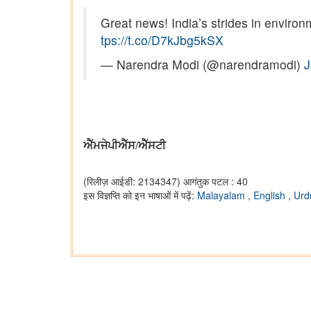
Great news! India’s strides in enviro
tps://t.co/D7kJbg5kSX
— Narendra Modi (@narendramodi)
J
ਐੱਮਜੇਪੀਐੱਸ/ਐੱਸਟੀ
(रिलीज़ आईडी: 2134347)
आगंतुक पटल : 40
इस विज्ञप्ति को इन भाषाओं में पढ़ें:
Malayalam
,
English
,
Ur