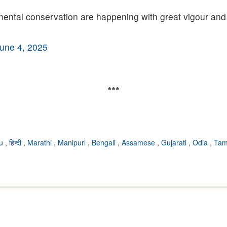
nmental conservation are happening with great vigour and
une 4, 2025
***
du
,
हिन्दी
,
Marathi
,
Manipuri
,
Bengali
,
Assamese
,
Gujarati
,
Odia
,
Tam