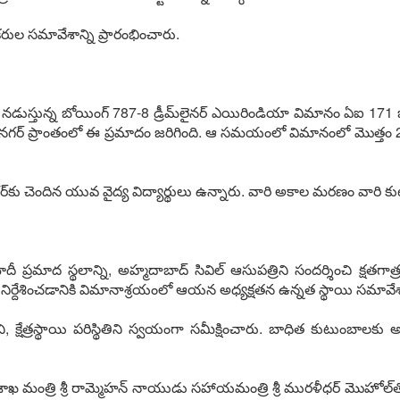
ుల సమావేశాన్ని ప్రారంభించారు.
య నడుస్తున్న బోయింగ్ 787-8 డ్రీమ్‌లైనర్ ఎయిరిండియా విమానం ఏఐ 17
 నగర్ ప్రాంతంలో ఈ ప్రమాదం జరిగింది. ఆ సమయంలో విమానంలో మొత్తం 
‌కు చెందిన యువ వైద్య విద్యార్థులు ఉన్నారు. వారి అకాల మరణం వారి కుటు
ీ ప్రమాద స్థలాన్ని, అహ్మదాబాద్ సివిల్ ఆసుపత్రిని సందర్శించి క్షతగ
ిర్దేశించడానికి విమానాశ్రయంలో ఆయన అధ్యక్షతన ఉన్నత స్థాయి సమావేశా
, క్షేత్రస్థాయి పరిస్థితిని స్వయంగా సమీక్షించారు. బాధిత కుటుంబాలకు
్రి శ్రీ రామ్మెహన్ నాయుడు సహాయమంత్రి శ్రీ మురళీధర్ మొహోల్‌తో కలి