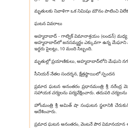
మృతులకు నివాళిగా ఒక నిమిషం మౌనం పాటించి విలేకర
ఘటన వివరాలు
అహ్మదాబాద్ - గాట్విక్ విమానాశ్రయం (లండన్) మధ్
అహ్మదాబాద్‌లో జనసమ్మర్ధం ఎక్కువగా ఉన్న మేఘాని
ఇద్దరు పైలట్లు, 10 మంది సిబ్బంది.
మృతుల్లో ప్రయాణికులు, అహ్మదాబాద్‌లోని మేఘని నగర్
సీనియర్ నేతల సందర్శన, క్షేత్రస్థాయిలో స్పందన
ప్రమాద ఘటన అనంతరం ప్రధానమంత్రి శ్రీ నరేంద్ర మోద
సహాయక చర్యలను పర్యవేక్షించారు. తదుపరి చర్యలను న
హోంమంత్రి శ్రీ అమిత్ షా సంఘటన స్థలానికి చేరుకుని
ఆదేశించారు.
ప్రమాద ఘటన అనంతరం, వెంటనే పౌర విమానయాన శాఖ మంత