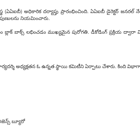
స్థ (ఏఏఐబీ) అధికారిక దర్యాప్తు ప్రారంభించింది. ఏఏఐబీ డైరెక్టర్ జనర
య నిపుణులను నియమించారు.
బాక్స్‌ లభించడం ముఖ్యమైన పురోగతి. డీకోడింగ్ ప్రక్రియ ద్వారా విమ
కార్యదర్శి అధ్యక్షతన ఓ ఉన్నత స్థాయి కమిటీని ఏర్పాటు చేశారు. కింది వి
ెన్స్ బ్యూరో