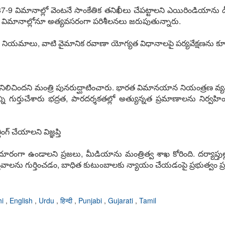
87-9 విమానాల్లో వెంటనే సాంకేతిక తనిఖీలు చేపట్టాలని ఎయిరిండియాను డీజీ
ిలిన విమానాల్లోనూ అత్యవసరంగా పరిశీలనలు జరుపుతున్నారు.
వహణ నియమాలు, వాటి వైమానిక రవాణా యోగ్యత విధానాలపై పర్యవేక్షణను కూ
నిలిచిందని మంత్రి పునరుద్ఘాటించారు. భారత విమానయాన నియంత్రణ వ
్ని గుర్తుచేశారు భద్రత, పారదర్శకతల్లో అత్యున్నత ప్రమాణాలను నిర్వహ
 చేయాలని విజ్ఞప్తి
ంగా ఉండాలని ప్రజలు, మీడియాను మంత్రిత్వ శాఖ కోరింది. దర్యాప్తుల్లో 
స్తవాలను గుర్తించడం, బాధిత కుటుంబాలకు న్యాయం చేయడంపై ప్రభుత్వం ప్రధ
hi
,
English
,
Urdu
,
हिन्दी
,
Punjabi
,
Gujarati
,
Tamil