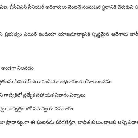
ఐ, బీసీఏఎస్ సీనియర్ అధికారులు వెంటనే సంఘటన స్థలానికి చేరుకుని స
 ప్రభుత్వం ఎయిర్ ఇండియా యాజమాన్యానికి స్పష్టమైన ఆదేశాలు జారీ
ా అండగా నిలవడం
యతలను సీనియర్ ఎయిరిండియా అధికారులకు కేటాయించడం
 గాట్విక్‌లో ప్రత్యేక సహాయక విభాగం ఏర్పాటు
పాట్లు, ఆస్పత్రులతో సమన్వయ సహకారం
తా ప్రాధాన్యంగా ఈ ఘటనను పరిగణిస్తూ, బాధిత కుటుంబాలకు అన్ని విధాలా 