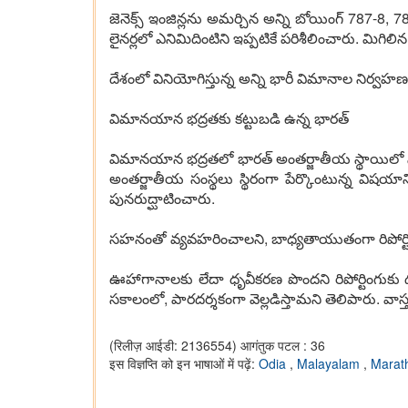
జెనెక్స్ ఇంజిన్లను అమర్చిన అన్ని బోయింగ్ 787-8, 7
లైనర్లలో ఎనిమిదింటిని ఇప్పటికే పరిశీలించారు. మిగ
దేశంలో వినియోగిస్తున్న అన్ని భారీ విమానాల నిర్
విమానయాన భద్రతకు కట్టుబడి ఉన్న భారత్
విమానయాన భద్రతలో భారత్ అంతర్జాతీయ స్థాయిలో 
అంతర్జాతీయ సంస్థలు స్థిరంగా పేర్కొంటున్న విషయాన
పునరుద్ఘాటించారు.
సహనంతో వ్యవహరించాలని, బాధ్యతాయుతంగా రిపోర్టింగ్
ఊహాగానాలకు లేదా ధృవీకరణ పొందని రిపోర్టింగుకు దూర
సకాలంలో, పారదర్శకంగా వెల్లడిస్తామని తెలిపారు. వా
(रिलीज़ आईडी: 2136554)
आगंतुक पटल : 36
इस विज्ञप्ति को इन भाषाओं में पढ़ें:
Odia
,
Malayalam
,
Marat