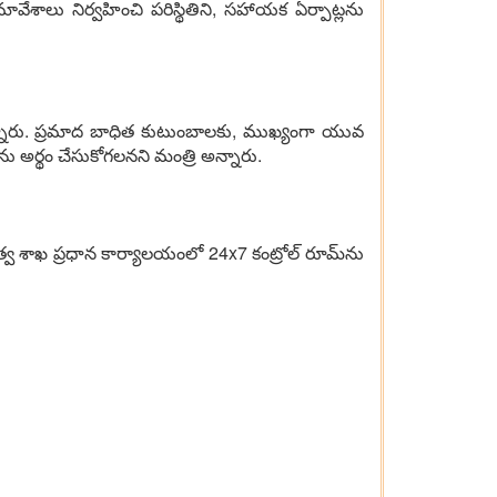
ావేశాలు నిర్వహించి పరిస్థితిని, సహాయక ఏర్పాట్లను
దన్నారు. ప్రమాద బాధిత కుటుంబాలకు, ముఖ్యంగా యువ
ను అర్థం చేసుకోగలనని మంత్రి అన్నారు.
్వ శాఖ ప్రధాన కార్యాలయంలో 24x7 కంట్రోల్ రూమ్‌ను