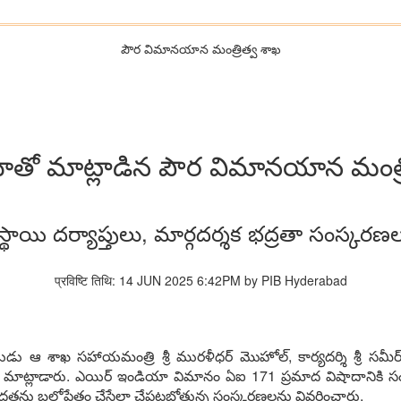
పౌర విమానయాన మంత్రిత్వ శాఖ
తో మాట్లాడిన పౌర విమానయాన మంత్ర
థాయి దర్యాప్తులు, మార్గదర్శక భద్రతా సంస్కరణ
प्रविष्टि तिथि: 14 JUN 2025 6:42PM by PIB Hyderabad
ు ఆ శాఖ సహాయమంత్రి శ్రీ మురళీధర్ మొహోల్, కార్యదర్శి శ్రీ సమీర్
లో మాట్లాడారు. ఎయిర్ ఇండియా విమానం ఏఐ 171 ప్రమాద విషాదానికి సంబ
న భద్రతను బలోపేతం చేసేలా చేపట్టబోతున్న సంస్కరణలను వివరించారు.