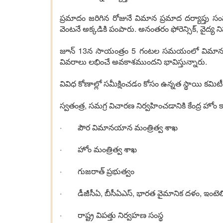
ప్రమాదం జరిగిన రోజునే విమాన ప్రమాద దర్యాప్తు సం
వెంటనే అక్కడికి పంపారు. అనంతరం ఫోరెన్సిక్, వైద్
జూన్ 13న సాయంత్రం 5 గంటల సమయంలో విమానం బ్లాక్ 
వివరాలు లభించే అవకాశముందని భావిస్తున్నారు.
వివిధ కోణాల్లో సమీక్షించడం కోసం ఉన్నత స్థాయి కమిటీ
స్వతంత్ర, సమగ్ర విచారణ నిర్వహించడానికి కేంద్ర హోం 
· పౌర విమానయాన మంత్రిత్వ శాఖ
· హోం మంత్రిత్వ శాఖ
· గుజరాత్ ప్రభుత్వం
· డీజీసీఏ, బీసీఏఎస్, భారత వైమానిక దళం, ఇంటెలిజ
· రాష్ట్ర విపత్తు నిర్వహణ సంస్థ