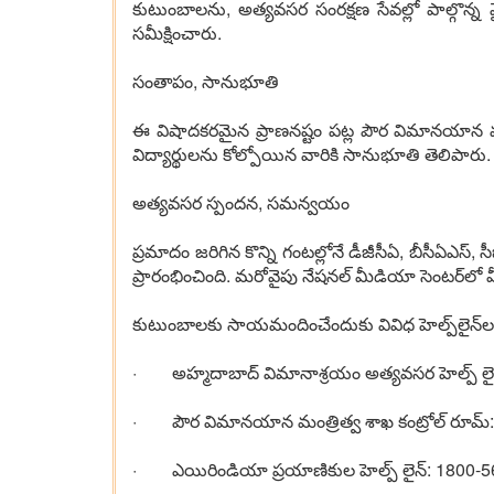
కుటుంబాలను, అత్యవసర సంరక్షణ సేవల్లో పాల్గొన్న వ
సమీక్షించారు.
సంతాపం, సానుభూతి
ఈ విషాదకరమైన ప్రాణనష్టం పట్ల పౌర విమానయాన మంత
విద్యార్థులను కోల్పోయిన వారికి సానుభూతి తెలిపారు.
అత్యవసర స్పందన, సమన్వయం
ప్రమాదం జరిగిన కొన్ని గంటల్లోనే డీజీసీఏ, బీసీఏ
ప్రారంభించింది. మరోవైపు నేషనల్ మీడియా సెంటర్‌లో 
కుటుంబాలకు సాయమందించేందుకు వివిధ హెల్ప్‌లైన్‌ల
· అహ్మదాబాద్ విమానాశ్రయం అత్యవసర హెల్ప్ లై
· పౌర విమానయాన మంత్రిత్వ శాఖ కంట్రోల్ రూమ
· ఎయిరిండియా ప్రయాణికుల హెల్ప్ లైన్: 1800-