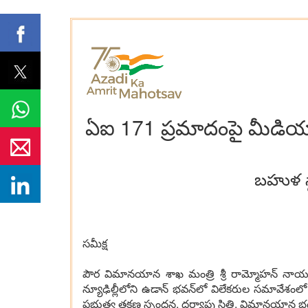
ఏఐ 171 ప్రమాదంపై మీడియా
బహుళ స్
సమీక్ష
పౌర విమానయాన శాఖ మంత్రి శ్రీ రామ్మోహన్ నాయుడ
న్యూఢిల్లీలోని ఉడాన్ భవన్‌లో విలేకరుల సమావేశం
ప్రభుత్వ తక్షణ స్పందన, దర్యాప్తు స్థితి, విమానయా