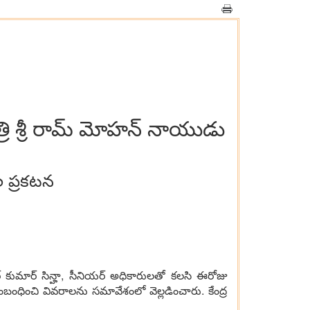
ి శ్రీ రామ్ మోహన్ నాయుడు
ల ప్రకటన
 కుమార్ సిన్హా, సీనియర్ అధికారులతో కలసి ఈరోజు
ంధించి వివరాలను సమావేశంలో వెల్లడించారు. కేంద్ర