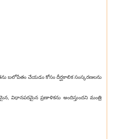
్రతను బలోపేతం చేయడం కోసం దీర్ఘకాలిక సంస్కరణలను
మైన, విధానపరమైన ప్రణాళికను అందిస్తుందని మంత్రి