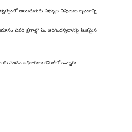
ల్ నేతృత్వంలో అయిదుగురు సభ్యుల నిపుణుల బృందాన్ని
ానం చివరి క్షణాల్లో ఏం జరిగిందన్నదానిపై కీలకమైన
భాగాలకు చెందిన అధికారులు కమిటీలో ఉన్నారు: