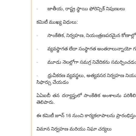
· జాతీయ, రాష్ట్ర స్థాయి ఫోరెన్సిక్ నిపుణులు
కమిటీ ముఖ్య విధులు:
· సాంకేతిక, నిర్వహణ, నియంత్రణపరమైన కోణాల్ల
· వ్యవస్థాగత లేదా సంస్థాగత అంతరాలున్నాయో గు
· మూడు నెలల్లోగా సమగ్ర నివేదికను సమర్పించడ
· ధ్రువీకరణ వ్యవస్థలు, అత్యవసర నిర్వహణ నియమాల
సిఫార్సు చేయడం
ఏఏఐబీ తన దర్యాప్తులో సాంకేతిక అంశాలను పరిశీలి
తెలిపారు.
ఈ కమిటీ జూన్ 16 నుంచి కార్యకలాపాలను ప్రారంభిస్తు
విమాన నిర్వహణ మరియు నిఘా చర్యలు