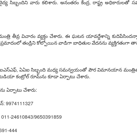
ైద్య సిబ్బందిని వారు కలిశారు. అనంతరం కేంద్ర, రాష్ట్ర అధికారులతో సమ
్రి తీవ్ర విచారం వ్యక్తం చేశారు. ఈ ఘటన యావద్దేశాన్ని కుదిపేసిం
 ప్రమాదంలో తండ్రిని కోల్పోయిన వాడిగా బాధితుల వేదనను వ్యక్తిగతంగా తా
ఎస్, సీఐఎస్ఎఫ్, ఏఏఐ సిబ్బంది మధ్య సమన్వయంతో పౌర విమానయాన మంత్రిత
మీడియా కంట్రోల్ రూమ్‌ను కూడా ఏర్పాటు చేశారు.
ను ఏర్పాటు చేశారు:
న్: 9974111327
్: 011-24610843/9650391859
5691-444