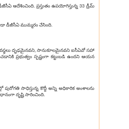
సీఏ ఆదేశించింది. ప్రస్తుతం ఉపయోగిస్తున్న 33 డ్రీమ్
డా డీజీసీఏ ముమ్మరం చేసింది.
్యవస్థలు దృఢమైనవని, సానుకూలమైనవని ఐసీఏవో సహా
ించడానికి ప్రభుత్వం స్పష్టంగా కట్టుబడి ఉందని ఆయన
పురోగతి సాధిస్తున్న కొద్దీ అన్ని అధికారిక అంశాలను
ానంగా దృష్టి సారించింది.