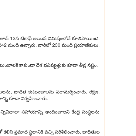
1 జూన్ 12న టేకాఫ్ అయిన నిమిషంలోనే కూలిపోయింది.
242 మంది ఉన్నారు. వారిలో 230 మంది ప్రయాణికులు,
ంబాలకే కాకుండా దేశ భవిష్యత్తుకు కూడా తీవ్ర నష్టం.
ాత్రులను, బాధిత కుటుంబాలను పరామర్శించారు. రక్షణ,
న్ని కూడా నిర్వహించారు.
 అన్నివిధాలా సహాయాన్ని అందించాలని కేంద్ర సంస్థలను
సి ప్రమాద స్థలానికి వచ్చి పరిశీలించారు. బాధితుల