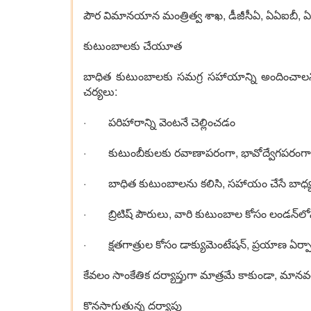
పౌర విమానయాన మంత్రిత్వ శాఖ, డీజీసీఏ, ఏఏఐబీ, ఏఏ
కుటుంబాలకు చేయూత
బాధిత కుటుంబాలకు సమగ్ర సహాయాన్ని అందించాలని
చర్యలు:
· పరిహారాన్ని వెంటనే చెల్లించడం
· కుటుంబీకులకు రవాణాపరంగా, భావోద్వేగపరంగ
· బాధిత కుటుంబాలను కలిసి, సహాయం చేసే బాధ్
· బ్రిటిష్ పౌరులు, వారి కుటుంబాల కోసం లండన్‌లోని
· క్షతగాత్రుల కోసం డాక్యుమెంటేషన్, ప్రయాణ ఏర్
కేవలం సాంకేతిక దర్యాప్తుగా మాత్రమే కాకుండా, మానవ
కొనసాగుతున్న దర్యాప్తు