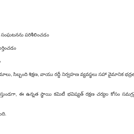
ో సంఘటనను పరిశీలించడం
ర్తించడం
ం
ు, సిబ్బంది శిక్షణ, వాయు రద్దీ నిర్వహణ వ్యవస్థలు సహా వైమానిక భద
స్తుండగా, ఈ ఉన్నత స్థాయి కమిటీ భవిష్యత్ రక్షణ చర్యల కోసం సమగ్ర
ంది.