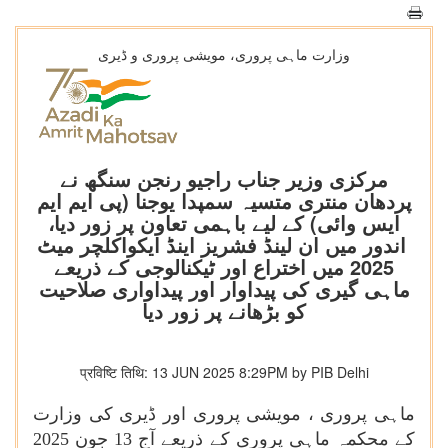
وزارت ماہی پروری، مویشی پروری و ڈیری
مرکزی وزیر جناب راجیو رنجن سنگھ نے
پردھان منتری متسیہ سمپدا یوجنا (پی ایم ایم
ایس وائی) کے لیے باہمی تعاون پر زور دیا،
اندور میں ان لینڈ فشریز اینڈ ایکواکلچر میٹ
2025 میں اختراع اور ٹیکنالوجی کے ذریعے
ماہی گیری کی پیداوار اور پیداواری صلاحیت
کو بڑھانے پر زور دیا
प्रविष्टि तिथि: 13 JUN 2025 8:29PM by PIB Delhi
ماہی پروری ، مویشی پروری اور ڈیری کی وزارت
کے محکمہ ماہی پروری کے ذریعے آج 13 جون 2025