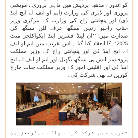
کو اندور ، مدھیہ پردیش میں ماہی پروری ، مویشی
پروری اور ڈیری کی وزارت (ایم او ایف اے ایچ اینڈ
ڈی) اور پنچایتی راج کی وزارت کے مرکزی وزیر
جناب راجیو رنجن سنگھ عرف للن سنگھ کی
صدارت میں ’’ان لینڈ فشریز اینڈ ایکواکلچر میٹ
2025‘‘ کا انعقاد کیا گیا ۔ اس تقریب میں ایم او ایف
اے ایچ اینڈ ڈی اور پنچایتی راج کے وزیر مملکت
پروفیسر
ایس پی سنگھ بگھیل اور ایم او ایف اے ایچ
اینڈ ڈی اور اقلیتی امور کے وزیر مملکت جناب جارج
کورین نے بھی شرکت کی۔
تقریب میں شرکت کرنے والے دیگرمعززین