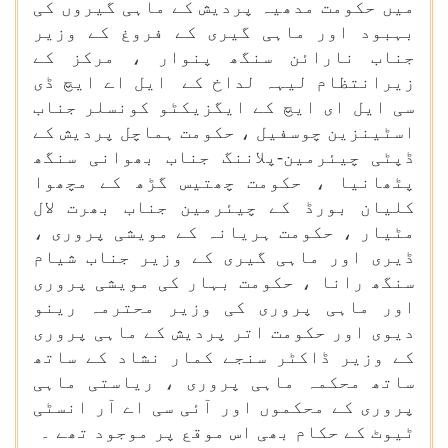
میں حکومت مدھیہ پردیش کے ماہی گیروں کی
بہبود اور ماہی گیری کے فروغ کے وزیر
جناب نارائن سنگھ پنوار ، مرکز کے
زیرانتظام لیہہ لداخ کے ایل اے ایچ ڈی
سی ایل ای ایچ کے ایگزیکٹو کونسلر جناب
اسٹینزین چوسفیل ، حکومت ہماچل پردیش کے
ڈپٹی چیئرمین-پلاننگ جناب بھوانی سنگھ
پٹھانیا ، حکومت چھتیس گڑھ کے مچھوا
کلیان بورڈ کے چیئرمین جناب بھرت لال
مٹیار ، حکومت ہریانہ کے مویشی پروری ،
ڈیری اور ماہی گیری کے وزیر جناب شیام
سنگھ رانا ، حکومت بہار کی مویشی پروری
اور ماہی پروری کی وزیر محترمہ رینو
دیوی اور حکومت اتر پردیش کے ماہی پروری
کے وزیر ڈاکٹر سنجے کمار نشاد کے ساتھ
ساتھ محکمہ ماہی پروری ، ریاستی ماہی
پروری کے محکموں اور آئی سی اے آر انسٹی
ٹیوٹ کے حکام بھی اس موقع پر موجود تھے ۔