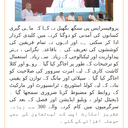
پروفیسرایس پی سنگھ بگھیل نے کہا کہ ماہی گیری
کسانوں کی آمدنی کو دوگنا کرنے میں کلیدی کردار
ادا کر سکتی ہے اور انہوں نے تمام فریقین کی
کوششوں کی تعریف کی ۔ باقاعدہ نگرانی ، بہتر
پیداواریت اور ٹیکنالوجی کے زیادہ سے زیادہ استعمال
کو ترجیحات کے طور پر اجاگر کیا گیا ۔ روہو اور کٹلا
کاشت کاری کے لیے امرت سروور کی صلاحیت کو
اجاگر کیا گیا ۔ سپلائی اور مانگ کے توازن کو یقینی
بنانے کے لیے کولڈ اسٹوریج ، ٹرانسپورٹ اور مارکیٹ
کے روابط کو مضبوط کرنا ضروری سمجھا گیا ۔
ڈیجیٹل ٹولز ، ویلیو ایڈیشن اور فصل کے بعد کی
سرگرمیوں میں کام کرنے والے 300 سے زیادہ
فشریز اسٹارٹ اپس کے لیےتعاون کی بھی
حوصلہ افزائی کی گئی ۔