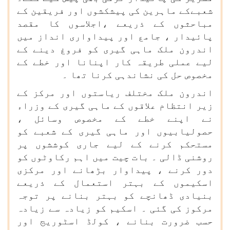
شعبےکے ماہرین کی پیشکشوں اور فریقین کے
مباحثوں کے ذریعے ،اجلاسوں کا مقصد
پائیدار ، جامع اور پیداواری انداز میں
اندرون ملک ماہی گیری کو فروغ دینے کے
لیے عملی طریقہ کار اپنانا اور خطے کے
مخصوص حل کی نشاندہی کرنا تھا ۔
اندرون ملک مختلف ریاستوں اور مرکز کے
زیر انتظام علاقوں کے ماہی گیری کے وزراء
نے اپنے خطے کے مخصوص وسائل ،
حصولیابیوں اور ماہی گیری کے شعبے کو
مستحکم کرنے کے لیے جاری کوششوں پر
روشنی ڈالی ۔ بات چیت میں اہم رکاوٹوں کو
دور کرنے ، پیداوار بڑھانے اور مرکزی
اسکیموں کے بہتر استعمال کے ذریعے
بنیادی ڈھانچے کو بہتر بنانے پر توجہ
مرکوز کی گئی ۔ اسکیم کو زیادہ سے زیادہ
حسب ضرورت بنانے ، کولڈ اسٹوریج اور