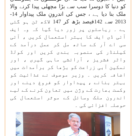
کو دنیا کا دوسرا سب سے بڑا مچھلی پیدا کرنے والا
ملک بنا دیا ہے ، جس کی اندرونِ ملک پیداوار 14-
2013 سے 142فیصد بڑھ کر 147 لاکھ ٹن ہو گئی
ہے ۔ ریاستوں پر زور دیا گیا کہ وہ ایف
آئی ڈی ایف کا بہتر استعمال کریں ، آئی
سی اے آر کے ساتھ مل کر عمل درآمد کے
کیلنڈر کی منصوبہ بندی کریں اور کولڈ
واٹر فشریز ، آرائشی ماہی گیری ، اور
نمکین آبی زراعت کو بڑھا کر برآمدات میں
اضافہ کریں ۔ وزیر موصوف نے غذائیت کو
بہتر بنانے ، پیداوار کو فروغ دینے اور
وکست بھارت کے وژن میں تعاون کرنے کے لیے
اندرون ملک وسائل کے موثر استعمال کی
حوصلہ افزائی کی ۔