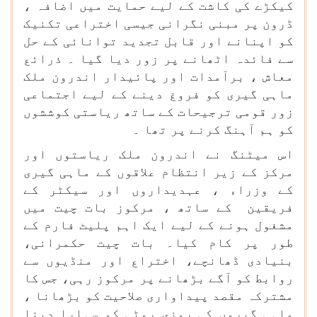
کیکڑے کی کاشت کے لیے حمایت میں اضافہ ،
ڈرون پر مبنی نگرانی جیسی اختراعی تکنیک
کو اپنانے اور قابل تجدید توانائی کے حل
سے فائدہ اٹھانے پر زور دیا گیا ۔ ذرائع
معاش ، برآمدات اور پائیدار اندرون ملک
ماہی گیری کو فروغ دینے کے لیے اجتماعی
زور قومی ترجیحات کے ساتھ ریاستی کوششوں
کو ہم آہنگ کرنے پر تھا ۔
اس میٹنگ نے اندرون ملک ریاستوں اور
مرکز کے زیر انتظام علاقوں کے ماہی گیری
کے وزراء ، عہدیداروں اور سیکٹر کے
فریقین کے ساتھ ، مرکوز بات چیت میں
مشغول ہونے کے لیے ایک اہم پلیٹ فارم کے
طور پر کام کیا۔ بات چیت حکمرانی،
بنیادی ڈھانچے، اختراع اور منڈیوں سے
روابط کو آگے بڑھانے پر مرکوز رہی، جس کا
مشترکہ مقصد پیداواری صلاحیت کو بڑھانا ،
ماہی گیروں کی روزی روٹی کو سہارا دینا