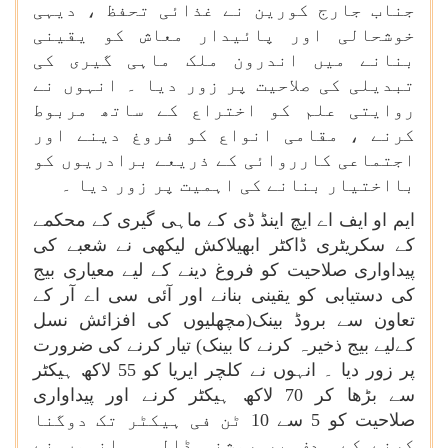
جناب جارج کورین نے غذائی تحفظ ، دیہی
خوشحالی اور پائیدار معاش کو یقینی
بنانے میں اندرون ملک ماہی گیری کی
تبدیلی کی صلاحیت پر زور دیا ۔ انہوں نے
روایتی علم کو اختراع کے ساتھ مربوط
کرنے ، مقامی انواع کو فروغ دینے اور
اجتماعی کارروائی کے ذریعے برادریوں کو
بااختیار بنانے کی اہمیت پر زور دیا ۔
ایم او ایف اے ایچ اینڈ ڈی کے ماہی گیری کے محکمے
کے سکریٹری ڈاکٹر ابھیلاکش لیکھی نے شعبے کی
پیداواری صلاحیت کو فروغ دینے کے لیے معیاری بیج
کی دستیابی کو یقینی بنانے اور آئی سی اے آر کے
تعاون سے بروڈ بینک(مچھلیوں کی افزائش نسل
کےلیے بیج ذخیرہ کرنے کا بینک) تیار کرنے کی ضرورت
پر زور دیا ۔ انہوں نے کلچر ایریا کو 55 لاکھ ہیکٹر
سے بڑھا کر 70 لاکھ ہیکٹر کرنے اور پیداواری
صلاحیت کو 5 سے 10 ٹن فی ہیکٹر تک دوگنا
کرنے کے ہدف پر روشنی ڈالی ۔ انہوں نے