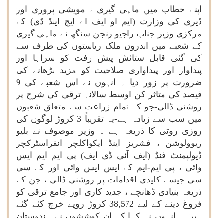
اپنے خطاب میں ماہی گیری ، مویشی پروری اور
ڈیری کی وزارت (ایم او ایف اے ایچ اینڈ ڈی) کے
مرکزی وزیر جناب راجیو رنجن سنگھ نے ماہی گیری
کے شعبے میں اندرون ملک ریاستوں کی طرف سے
کی گئی قابل ستائش پیش رفت کو سراہا اور
پیداوار اور پیداواری صلاحیت کو مزید بڑھانے کی
ضرورت پر زور دیا ۔ انہوں نے اس شعبے کی 9
فیصد کی متاثر کن اوسط سالانہ ترقی کی شرح پر
روشنی ڈالی-جو کہ تمام زراعت سے متعلق شعبوں
میں سب سے زیادہ ہے-یہ تقریباً 3 کروڑ لوگوں کی
روزی روٹی کا ذریعہ ہے ۔ وزیر موصوف نے بلیو
ریوولوشن ، فشریز اینڈ ایکواکلچر انفراسٹرکچر
ڈیولپمنٹ فنڈ (ایف آئی ڈی ایف) پی ایم ایم ایس
وائی ، پی ایم-ایم کے ایس ایس وائی اور کے سی
سی جیسے کلیدی اقدامات پر روشنی ڈالی ، جن کے
ذریعہ بنیادی ڈھانچے ، جدید کاری اور جامع ترقی کو
فروغ دینے کے لیے 38,572 کروڑ روپے خرچ کئے گئے
ہیں ۔ انہوں نے کہا کہ ان کوششوں نے ہندوستان