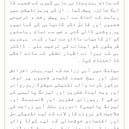
کے ساتھ ہندوستانی ماہی گیری کے شعبے کا
ایک جائزہ پیش کیا ۔ ان کی پریزنٹیشن میں
ریاست کے لحاظ سے اہم پیش رفت ، ترجیحی
شعبوں اور قابل ذکر کامیابی کی کہانیوں
پر روشنی ڈالی گئی ، جس سے تمام ریاستوں
کو ان کامیاب ماڈلز سے تیار کردہ بہترین
طریقوں کو اپنانے کی ترغیب ملی ۔ ڈاکٹر
بی کے بہرا نے اظہار تشکر کے ساتھ اجلاس
کا اختتام کیا ۔
میٹنگ میں آبی زراعت کے لیے بہتر افزائش
نسل اور بیج جیسے کلیدی شعبوں پر توجہ
مرکوز کرنے والے تکنیکی سیشن؛ ریزروائر
اور ویٹ لینڈ فشریز اور لیزنگ پالیسی کی
ترقی ؛ ریورائن فشریز اور لائسنسنگ اور
لیزنگ پالیسی؛ اندرون ملک آبی زراعت کی
صلاحیت کو بروئے کار لانے کے لیے تکنیکی حل
اور اقتصادی خوشحالی کے لیے کولڈ واٹر
فشریز کی پائیدار ترقی بھی پیش کیے گئے۔