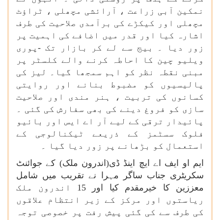
نمکین آبی زراعت ، آرائشی مچھلی ، ٹراؤٹ
مچھلی اور کیکڑے کی برآمدی صلاحیت کی طرف
اشارہ کیا اور قدر میں اضافے کی اہمیت پر
زور دیا ۔ بیج سے لے کر بازار تک -پوری
ویلیو چین کا احاطہ کرنے والے کلسٹر پر
مبنی نقطہ نظر کو اہم سمجھا گیا۔ لیز کی
پالیسیوں کو مضبوط بنانے اور روایتی
کسانوں کی تربیت ، ہنر مندی اور صلاحیت
سازی کو فروغ دینے کی بھی سفارش کی گئی ۔
پائیدار ترقی کے لیے آر اے ایس اور بائیو
فلوک سسٹمز کے ذریعے ٹیکنالوجی کے
استعمال کو بڑھانے پر زور دیا گیا ۔
ایم او ایف اے ایچ اینڈ ڈی(اندرون ملک) کے جوائنٹ
سکریٹری جناب ساگر مہرا نے تقریب میں شامل
معززین کا خیرمقدم کیا اور 15 اندرون ملک
ریاستوں اور مرکز کے زیر انتظام علاقوں
کی طرف سے کی گئی پیش رفت پر خصوصی توجہ