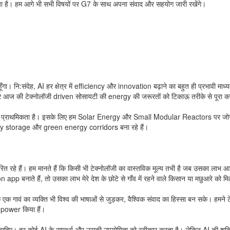
िया है। हम आगे भी सभी विषयों पर G7 के साथ अपना संवाद और सहयोग जारी रखेंगे।
ँगा। नि:संदेह, AI हर क्षेत्र में efficiency और innovation बढ़ाने का बहुत ही प्रभावी म
 आज की टेक्नोलॉजी driven सोसायटी की energy की जरूरतों को टिकाऊ तरीके से पूरा 
ारत की प्राथमिकता है। इसके लिए हम Solar Energy और Small Modular Reactors पर 
 storage और green energy corridors बना रहे हैं।
हे हैं। हम मानते हैं कि किसी भी टेक्नोलॉजी का वास्तविक मूल्य तभी है जब उसका लाभ आखि
नाते हैं, तो उसका लाभ मेरे देश के छोटे से गाँव में रहने वाले किसान या मछुआरे को मि
क गावं का व्यक्ति भी विश्व की भाषाओं से जुड़कर, वैश्विक संवाद का हिस्सा बन सके। हम
empower किया हैं।
हिए। हर कोई AI के सामर्थ्य और उसकी उपयोगिता को स्वीकार करता है। लेकिन AI की शक्ति औ