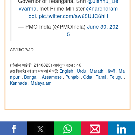
Governor of Telangana, Shri
@Jishnu_De
vvarma
, met Prime Minister
@narendram
odi
.
pic.twitter.com/aw65UJC6hH
— PMO India (@PMOIndia)
June 30, 202
5
AP/IJ/GP/JD
(रिलीज़ आईडी: 2140823)
आगंतुक पटल : 46
इस विज्ञप्ति को इन भाषाओं में पढ़ें:
English
,
Urdu
,
Marathi
,
हिन्दी
,
Ma
nipuri
,
Bengali
,
Assamese
,
Punjabi
,
Odia
,
Tamil
,
Telugu
,
Kannada
,
Malayalam