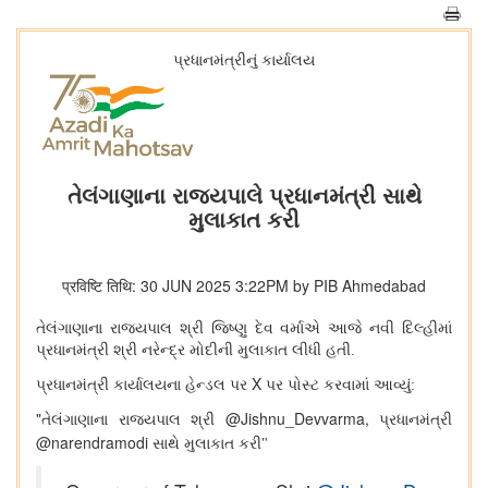
પ્રધાનમંત્રીનું કાર્યાલય
તેલંગાણાના રાજ્યપાલે પ્રધાનમંત્રી સાથે
મુલાકાત કરી
प्रविष्टि तिथि: 30 JUN 2025 3:22PM by PIB Ahmedabad
તેલંગાણાના રાજ્યપાલ શ્રી જિષ્ણુ દેવ વર્માએ આજે નવી દિલ્હીમાં
પ્રધાનમંત્રી શ્રી નરેન્દ્ર મોદીની મુલાકાત લીધી હતી.
X
પ્રધાનમંત્રી કાર્યાલયના હેન્ડલ પર
પર પોસ્ટ કરવામાં આવ્યું:
"
@Jishnu_Devvarma,
તેલંગાણાના રાજ્યપાલ શ્રી
પ્રધાનમંત્રી
@narendramodi
સાથે મુલાકાત કરી"