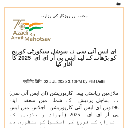
محنت اور روزگار کی وزارت
ای ایس آئی سی نے سوشل سیکورٹی کوریج
کو بڑھانے کے لیے ایس پی آر ای ای 2025 کا
آغاز کیا
प्रविष्टि तिथि: 02 JUL 2025 3:13PM by PIB Delhi
ملازمین ریاستی بیمہ کارپوریشن (ای ایس آئی سی)
نے ہماچل پردیش کے شملہ میں منعقدہ اپنے
196ویں ای ایس آئی کارپوریشن اجلاس میں ایس
پی آر ای ای
2025
(آجران و ملازمین کے
اندراج کے فروغ کی اسکیم) کو منظوری دے