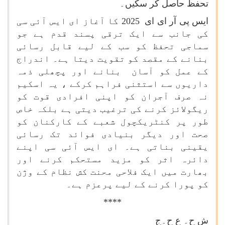
تحفظ حاصل کر سکیں۔
ایس پی آر ای ای
2025
کا آغاز ای ایس آئی سی
کی جانب سے ایک ترقی پسند قدم ہے جو
سماجی تحفظ کو سب کے لیے قابل رسائی
بنانے کے مقصد کو تقویت دیتا ہے۔ اندراج
کے عمل کو آسان بنانے اور پچھلی ذمہ
داریوں سے استثنی فراہم کرکے ، یہ اسکیم
نہ صرف آجران کو اپنی افرادی قوت کو
ریگولائز کرنے کی ترغیب دیتی ہے بلکہ خاص
طور پر کنٹریکچول شعبے کے کارکنان کو
صحت اور دیگر بنیادی فوائد تک رسائی
یقینی بناتی ہے۔ ای ایس آئی سی اپنے
دائرہ اثر کو مزید مستحکم کرنے اور
بھارت میں ایک فلاحی محنت کش نظام کے وژن
کو پورا کرنے کے لیے پرعزم ہے۔
****
ش ح۔
ع ح۔ج