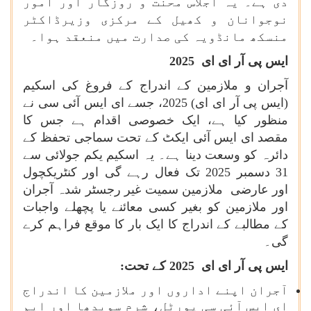
دی ہے۔ یہ اجلاس محنت و روزگار اور امور
نوجوانان و کھیل کے مرکزی وزیرڈاکٹر
منسکھ مانڈویہ کی صدارت میں منعقد ہوا۔
ایس پی آر ای ای
2025
آجران و ملازمین کے اندراج کے فروغ کی اسکیم
(ایس پی آر ای ای)
2025
، جسے ای ایس آئی سی نے
منظور کیا ہے، ایک خصوصی اقدام ہے جس کا
مقصد ای ایس آئی ایکٹ کے تحت سماجی تحفظ کے
دائرہ کو وسعت دینا ہے۔ یہ اسکیم یکم جولائی سے
31 دسمبر 2025 تک فعال رہے گی اور کنٹریکچول
اور عارضی ملازمین سمیت غیر رجسٹر شدہ آجران
اور ملازمین کو بغیر کسی معائنے یا پچھلے واجبات
کے مطالبے کے اندراج کا ایک بار کا موقع فراہم کرے
گی۔
ایس پی آر ای ای
2025
کے تحت:
آجران اپنے اداروں اور ملازمین کا اندراج
ای ایس آئی سی پورٹل، شرم سویدھا اور ایم