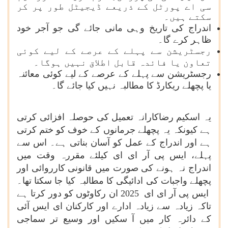
سی اے پورٹل کے ذریعے ڈیجیٹل طور پر کر
سکتے ہیں۔
اندراج کی تاریخ وہی مانی جائے گی جو آجر خود
ظاہر کرے گا۔
رجسٹریشن سے پہلے کے عرصے کے لیے کوئی
تعاون یا فائدہ قابل اطلاق نہیں ہوگا۔
رجسٹریشن سے پہلے کے عرصے کے لیے کوئی معائنہ
یا پچھلے ریکارڈ کا مطالبہ نہیں کیا جائے گا۔
یہ اسکیم رضاکارانہ تعمیل کی حوصلہ افزائی کرتی
ہے کیونکہ یہ پچھلے جرمانوں کے خوف کو ختم کرتی
ہے اور اندراج کے عمل کو آسان بناتی ہے۔ اس سے
پہلے، ایس پی آر ای ای کیلئے مقررہ وقت میں
اندراج نہ ہونے کی صورت میں قانونی کارروائی اور
پچھلے واجبات کی ادائیگی کا مطالبہ کیا جا سکتا تھا۔
ایس پی آر ای ای
2025
ان رکاوٹوں کو دور کرتا ہے
تاکہ زیادہ سے زیادہ ادارے اور کارکنان ای ایس آئی
کے دائرہ کار میں آ سکیں اور وسیع تر سماجی