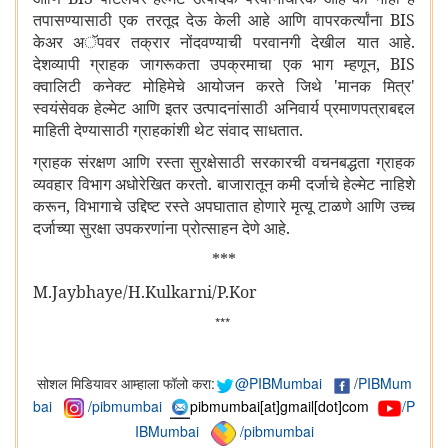
तपासण्यासाठी एक तरतूद देऊ केली आहे आणि वापरकर्त्यांना
BIS
केअर अॅपवर तक्रार नोंदवण्याची परवानगी देखील यात आहे.
देशव्यापी ग्राहक जागरूकता उपक्रमाचा एक भाग म्हणून
, BIS
क्वालिटी कनेक्ट मोहिमेचे आयोजन करते जिथे
'
मानक मित्र
'
स्वयंसेवक हेल्मेट आणि इतर उत्पादनांसाठी अनिवार्य प्रमाणपत्राबद्दल
माहिती देण्यासाठी ग्राहकांशी थेट संवाद साधतात.
ग्राहक संरक्षण आणि रस्ता सुरक्षेसाठी सरकारची वचनबद्धता ग्राहक
व्यवहार विभाग अधोरेखित करतो. बाजारातून कमी दर्जाचे हेल्मेट नाहिशे
करून
,
विभागाचे उद्दिष्ट रस्ते अपघातात होणारे मृत्यू टाळणे आणि उच्च
दर्जाच्या सुरक्षा उपकरणांना प्रोत्साहन देणे आहे.
***
M.Jaybhaye/H.Kulkarni/P.Kor
***
सोशल मिडियावर आम्हाला फॉलो करा:
@PIBMumbai
/
PIBMum
bai
/pibmumbai
pibmumbai[at]gmail[dot]com
/P
IBMumbai
/pibmumbai