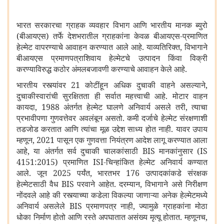
भारत सरकारचा ग्राहक व्यवहार विभाग आणि भारतीय मानक ब्युरो
(बीआयएस) तर्फे देशभरातील ग्राहकांना केवळ बीआयएस-प्रमाणित
हेल्मेट वापरण्याचे आवाहन करण्यात आले आहे. याव्यतिरिक्त
,
विभागाने
बीआयएस प्रमाणपत्राशिवाय हेल्मेटचे उत्पादन किंवा विक्री
करण्याविरुद्ध कठोर अंमलबजावणी करण्याचे आवाहन केले आहे.
भारतीय रस्त्यांवर
21
कोटींहून अधिक दुचाकी वाहने असल्याने
,
दुचाकीस्वारांची सुरक्षितता ही सर्वात महत्त्वाची आहे. मोटार वाहन
कायदा
, 1988
अंतर्गत हेल्मेट घालणे अनिवार्य असले तरी
,
त्याचा
प्रभावीपणा गुणवत्तेवर अवलंबून असतो. कमी दर्जाचे हेल्मेट संरक्षणाशी
तडजोड करतात आणि त्यांचा मूळ उद्देश साध्य होत नाही. यावर उपाय
म्हणून
, 2021
पासून एक गुणवत्ता नियंत्रण आदेश लागू करण्यात आला
आहे
,
या अंतर्गत सर्व दुचाकी चालकांसाठी
BIS
मानकांनुसार (
IS
4151:2015)
प्रमाणित
ISI-
चिन्हांकित हेल्मेट अनिवार्य कण्यात
आले. जून
2025
पर्यंत
,
भारतभर
176
उत्पादकांकडे संरक्षक
हेल्मेटसाठी वैध
BIS
परवाने आहेत. दरम्यान
,
विभागाने असे निरीक्षण
नोंदवले आहे की रस्त्याच्या कडेला विकल्या जाणाऱ्या अनेक हेल्मेटमध्ये
अनिवार्य असलेले
BIS
प्रमाणपत्र नाही
,
ज्यामुळे ग्राहकांना मोठा
धोका निर्माण होतो आणि रस्ते अपघातात असंख्य मृत्यू होतात. म्हणूनच
,