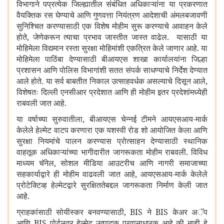
विभागाने पप्रत्येक जिल्ह्यातील संबंधित अधिकाऱ्यांना या प्रकरणात
वैयक्तिक रस घेण्याचे आणि गुणवत्ता नियंत्रण आदेशाची अंमलबजावणी
सुनिश्चित करण्यासाठी एक विशेष मोहीम सुरू करण्याचे आवाहन केले
होते
,
जेणेकरून त्याचा प्रभाव जास्तीत जास्त वाढेल. यासाठी या
मोहिमेला विद्यमान रस्ता सुरक्षा मोहिमांशी एकत्रित केले जाणार आहे. या
मोहिमेला पाठिंबा देण्यासाठी बीआयएस शाखा कार्यालयांना जिल्हा
प्रशासन आणि पोलिस विभागांशी सतत संपर्क साधण्याचे निर्देश देण्यात
आले होते. या सर्व बाबतीत निकाल उत्साहवर्धक असल्याचे दिसून आले
,
विशेषतः दिल्ली एनसीआर प्रदेशात आणि ही मोहीम इतर प्रदेशांमध्येही
राबवली जात आहे.
या वर्षाच्या सुरुवातीला
,
बीआयएस चेन्नई टीमने आयएसआय-मार्क
केलेले हेल्मेट वाटप करणारा एक यशस्वी रोड शो आयोजित केला आणि
सुरक्षा नियमांचे पालन करण्यास प्रोत्साहन देण्यासाठी स्थानिक
वाहतूक अधिकाऱ्यांच्या भागीदारीत जागरूकता मोहीम राबवली. विविध
माध्यम चॅनेल
,
सोशल मीडिया आउटरीच आणि नागरी समाजाच्या
सहकार्याद्वारे ही मोहीम वाढवली जात आहे
,
आयएसआय-मार्क केलेले
प्रोटेक्टिव्ह हेल्मेटद्वारे सुरक्षिततेबद्दल जागरूकता निर्माण केली जात
आहे.
ग्राहकांसाठी सोयीस्कर बनवण्यासाठी
, BIS
ने
BIS
केअर अॅप
आणि
BIS
पोर्टलवर हेल्मेट उत्पादक परवानाधारक आहे की नाही हे