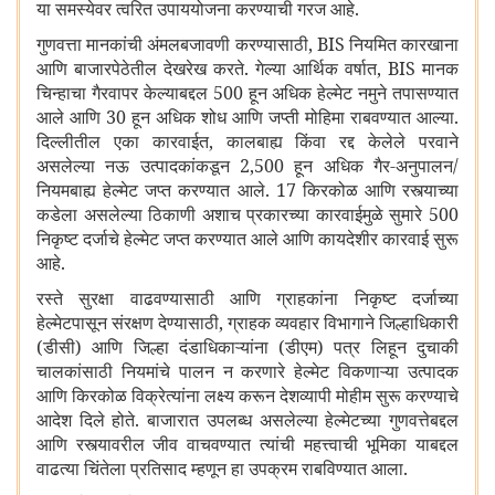
या समस्येवर त्वरित उपाययोजना करण्याची गरज आहे.
गुणवत्ता मानकांची अंमलबजावणी करण्यासाठी
, BIS
नियमित कारखाना
आणि बाजारपेठेतील देखरेख करते. गेल्या आर्थिक वर्षात
, BIS
मानक
चिन्हाचा गैरवापर केल्याबद्दल
500
हून अधिक हेल्मेट नमुने तपासण्यात
आले आणि
30
हून अधिक शोध आणि जप्ती मोहिमा राबवण्यात आल्या.
दिल्लीतील एका कारवाईत
,
कालबाह्य किंवा रद्द केलेले परवाने
असलेल्या नऊ उत्पादकांकडून
2,500
हून अधिक गैर-अनुपालन/
नियमबाह्य हेल्मेट जप्त करण्यात आले.
17
किरकोळ आणि रस्त्याच्या
कडेला असलेल्या ठिकाणी अशाच प्रकारच्या कारवाईमुळे सुमारे
500
निकृष्ट दर्जाचे हेल्मेट जप्त करण्यात आले आणि कायदेशीर कारवाई सुरू
आहे.
रस्ते सुरक्षा वाढवण्यासाठी आणि ग्राहकांना निकृष्ट दर्जाच्या
हेल्मेटपासून संरक्षण देण्यासाठी
,
ग्राहक व्यवहार विभागाने जिल्हाधिकारी
(डीसी) आणि जिल्हा दंडाधिकाऱ्यांना (डीएम) पत्र लिहून दुचाकी
चालकांसाठी नियमांचे पालन न करणारे हेल्मेट विकणाऱ्या उत्पादक
आणि किरकोळ विक्रेत्यांना लक्ष्य करून देशव्यापी मोहीम सुरू करण्याचे
आदेश दिले होते. बाजारात उपलब्ध असलेल्या हेल्मेटच्या गुणवत्तेबद्दल
आणि रस्त्यावरील जीव वाचवण्यात त्यांची महत्त्वाची भूमिका याबद्दल
वाढत्या चिंतेला प्रतिसाद म्हणून हा उपक्रम राबविण्यात आला.