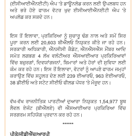
(ਈਸੀਆਈਐੱਨਈਟੀ) ਐਪ 'ਤੇ ਡਾਊਨਲੋਡ ਕਰਨ ਲਈ ਉਪਲਬਧ ਹਨ
ਅਤੇ ਭਰੇ ਹੋਏ ਫਾਰਮ ਵੋਟਰ ਖੁਦ ਈਸੀਆਈਐੱਨਈਟੀ ਐਪ 'ਤੇ
ਅਪਲੋਡ ਕਰ ਸਕਦੇ ਹਨ।
ਇਸ ਤੋਂ ਇਲਾਵਾ, ਪ੍ਰਕਿਰਿਆ ਨੂੰ ਸੁਚਾਰੂ ਢੰਗ ਨਾਲ ਅਤੇ ਸਮੇਂ ਸਿਰ
ਪੂਰਾ ਕਰਨ ਲਈ 20,603 ਬੀਐੱਲਓ ਨਿਯੁਕਤ ਕੀਤੇ ਜਾ ਰਹੇ ਹਨ।
ਸਰਕਾਰੀ ਅਧਿਕਾਰੀ, ਐੱਨਸੀਸੀ ਕੈਡੇਟ, ਐੱਨਐੱਸਐੱਸ ਮੈਂਬਰ ਆਦਿ
ਸਮੇਤ ਲਗਭਗ 4 ਲੱਖ ਵਲੰਟੀਅਰ ਐੱਸਆਈਆਰ ਪ੍ਰਕਿਰਿਆਵਾਂ
ਵਿੱਚ ਬਜ਼ੁਰਗਾਂ, ਦਿਵਯਾਂਗਜਨਾਂ, ਬਿਮਾਰਾਂ ਅਤੇ ਹੋਰਾਂ ਦੀ ਸੁਵਿਧਾ ਲਈ
ਕੰਮ ਕਰ ਰਹੇ ਹਨ। ਇਸ ਤੋਂ ਇਲਾਵਾ, ਵੋਟਰਾਂ ਨੂੰ ਆਪਣੇ ਫਾਰਮ ਜਮ੍ਹਾਂ
ਕਰਾਉਣ ਵਿੱਚ ਸਹੂਲਤ ਦੇਣ ਲਈ 239 ਈਆਰਓ, 963 ਏਈਆਰਓ,
38 ਡੀਈਓ ਅਤੇ ਸਟੇਟ ਸੀਈਓ ਫੀਲਡ ਪੱਧਰ 'ਤੇ ਮੌਜੂਦ ਹਨ।
ਵੱਖ-ਵੱਖ ਰਾਜਨੀਤਿਕ ਪਾਰਟੀਆਂ ਦੁਆਰਾ ਨਿਯੁਕਤ 1,54,977 ਬੂਥ
ਲੈਵਲ ਏਜੰਟ (ਬੀਐੱਲਏ) ਵੀ ਐੱਸਆਈਆਰ ਪ੍ਰਕਿਰਿਆ ਵਿੱਚ
ਸਰਗਰਮ ਸਹਿਯੋਗ ਪ੍ਰਦਾਨ ਕਰ ਰਹੇ ਹਨ।
******
ਪੀਕੇ/ਜੀਡੀਐੱਚ/ਆਰਪੀ