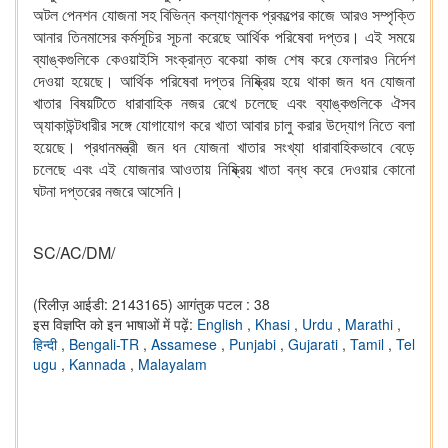
অটল পেনশন যোজনা সহ বিভিন্ন কল্যাণমূলক প্রকল্পের কাজে আরও সম্পৃক্তি
আনার তিনমাসের কর্মসূচির সূচনা করেছে আর্থিক পরিষেবা দপ্তর। এই সময়ে
ব্যাঙ্কগুলিকে কেওয়াইসি সংক্রান্ত বকেয়া কাজ শেষ করে ফেলারও নির্দেশ
দেওয়া হয়েছে। আর্থিক পরিষেবা দপ্তর নিষ্ক্রিয় হয়ে থাকা জন ধন যোজনা
খাতার বিষয়টিতে ধারাবাহিক নজর রেখে চলেছে এবং ব্যাঙ্কগুলিকে ঐসব
অ্যাকাউন্টধারীর সঙ্গে যোগাযোগ করে খাতা আবার চালু করার উদ্যোগ নিতে বলা
হয়েছে। প্রধানমন্ত্রী জন ধন যোজনা খাতার সংখ্যা ধারাবাহিকভাবে বেড়ে
চলেছে এবং এই যোজনার আওতায় নিষ্ক্রিয় খাতা বন্ধ করে দেওয়ার কোনো
ঘটনা দপ্তরের নজরে আসেনি।
SC/AC/DM/
(रिलीज़ आईडी: 2143165)
आगंतुक पटल : 38
इस विज्ञप्ति को इन भाषाओं में पढ़ें:
English
,
Khasi
,
Urdu
,
Marathi
,
हिन्दी
,
Bengali-TR
,
Assamese
,
Punjabi
,
Gujarati
,
Tamil
,
Tel
ugu
,
Kannada
,
Malayalam