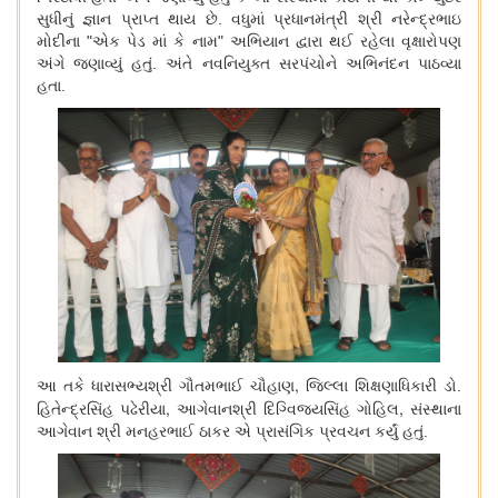
સુધીનું જ્ઞાન પ્રાપ્ત થાય છે. વધુમાં પ્રધાનમંત્રી શ્રી નરેન્દ્રભાઇ
મોદીના "એક પેડ માં કે નામ" અભિયાન દ્વારા થઈ રહેલા વૃક્ષારોપણ
અંગે જણાવ્યું હતું. અંતે નવનિયુક્ત સરપંચોને અભિનંદન પાઠવ્યા
હતા.
,
આ તકે ધારાસભ્યશ્રી ગૌતમભાઈ ચૌહાણ
જિલ્લા શિક્ષણાધિકારી ડો.
,
,
હિતેન્દ્રસિંહ પઢેરીયા
આગેવાનશ્રી દિગ્વિજયસિંહ ગોહિલ
સંસ્થાના
આગેવાન શ્રી મનહરભાઈ ઠાકર એ પ્રાસંગિક પ્રવચન કર્યું હતું.