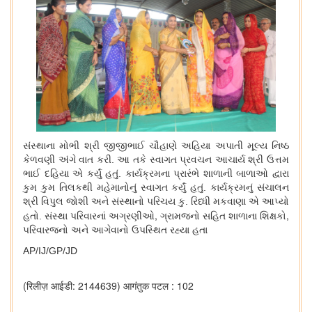
સંસ્થાના મોભી શ્રી જીજીભાઈ ચૌહાણે અહિયા અપાતી મૂલ્ય નિષ્ઠ
કેળવણી અંગે વાત કરી. આ તકે સ્વાગત પ્રવચન આચાર્ય શ્રી ઉત્તમ
ભાઈ દહિયા એ કર્યું હતું. કાર્યક્રમના પ્રારંભે શાળાની બાળાઓ દ્વારા
કુમ કુમ તિલકથી મહેમાનોનું સ્વાગત કર્યું હતું. કાર્યક્રમનું સંચાલન
શ્રી વિપુલ જોશી અને સંસ્થાનો પરિચય કુ. રિધ્ધી મકવાણા એ આપ્યો
,
,
હતો. સંસ્થા પરિવારનાં અગ્રણીઓ
ગ્રામજનો સહિત શાળાના શિક્ષકો
પરિવારજનો અને આગેવાનો ઉપસ્થિત રહ્યા હતા
AP/IJ/GP/JD
(रिलीज़ आईडी: 2144639)
आगंतुक पटल : 102