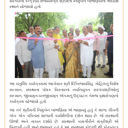
સરકારના કેન્દ્રીય રાજ્યમંત્રી શ્રીમતી નિમુબેન બાંભણિયના અધ્યક્ષ
સ્થાને યોજાયો હતો.
આ ચતુર્વિધ કાર્યક્રમમાં આગેવાન શ્રી દિગ્વિજયસિંહ ગોહિલનું વિશેષ
,
સન્માન
સંસ્થાના પોષક વિસ્તારનાં નવનિયુક્ત સરપંચશ્રીઓનું
,
સન્માન
જીવામૃત-ઘનજીવામૃત એકમનું ઉદ્ઘાટન તેમજ વૃક્ષારોપણનો
કાર્યક્રમ યોજાયો હતો.
આ તકે શ્રીમતી નિમુબેન બાંભણિયા એ જણાવ્યું હતું કે શાળા ગીતની
એક એક પંક્તિમાં શાળાની કાર્યશૈલીના દર્શન થાય છે. જે સંસ્થાની
ઊર્જા અને તાકાત દર્શાવે છે. સંસ્થાની કામગીરીને મંત્રીશ્રી એ
બિરદાવી હતી અને જણાવ્યું હતું કે આ સંસ્થામાં કોદાળી થી કોમ્પ્યુટર