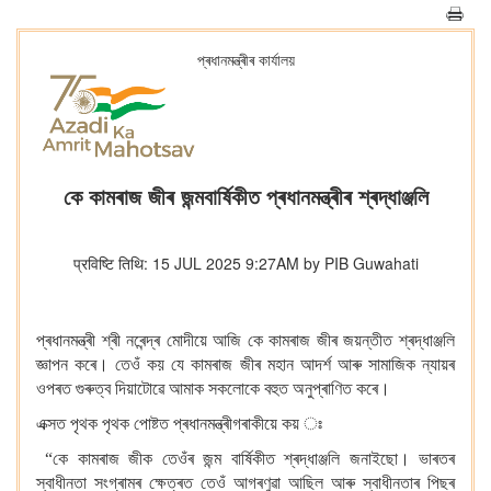
প্ৰধানমন্ত্ৰীৰ কাৰ্যালয়
কে কামৰাজ জীৰ জন্মবাৰ্ষিকীত প্ৰধানমন্ত্ৰীৰ শ্ৰদ্ধাঞ্জলি
प्रविष्टि तिथि: 15 JUL 2025 9:27AM by PIB Guwahati
প্ৰধানমন্ত্ৰী শ্ৰী নৰেন্দ্ৰ মোদীয়ে আজি কে কামৰাজ জীৰ জয়ন্তীত শ্ৰদ্ধাঞ্জলি
জ্ঞাপন কৰে। তেওঁ কয় যে কামৰাজ জীৰ মহান আদৰ্শ আৰু সামাজিক ন্যায়ৰ
ওপৰত গুৰুত্ব দিয়াটোৱে আমাক সকলোকে বহুত অনুপ্ৰাণিত কৰে।
এক্সত পৃথক পৃথক পোষ্টত প্ৰধানমন্ত্ৰীগৰাকীয়ে কয় ঃ
“কে কামৰাজ জীক তেওঁৰ জন্ম বাৰ্ষিকীত শ্ৰদ্ধাঞ্জলি জনাইছো। ভাৰতৰ
স্বাধীনতা সংগ্ৰামৰ ক্ষেত্ৰত তেওঁ আগৰণুৱা আছিল আৰু স্বাধীনতাৰ পিছৰ