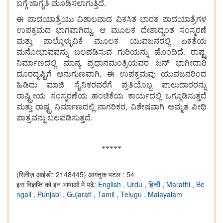
ಬಗ್ಗೆ ಜಾಗೃತಿ ಮೂಡಿಸಲಾಗುತ್ತಿದೆ.
ಈ ಪಾದಯಾತ್ರೆಯು ವಿಶಾಲವಾದ ವಿಕಸಿತ ಭಾರತ ಪಾದಯಾತ್ರೆಗಳ
ಉಪಕ್ರಮದ ಭಾಗವಾಗಿದ್ದು, ಆ ಮೂಲಕ ದೇಶಾದ್ಯಂತ ಸಂಸ್ಮರಣೆ
ಮತ್ತು ಪಾಲ್ಗೊಳ್ಳುವಿಕೆ ಮೂಲಕ ಯುವಜನರಲ್ಲಿ ಏಕತೆಯ
ಮನೋಭಾವವನ್ನು ಬಲಪಡಿಸುವ ಗುರಿಯನ್ನು ಹೊಂದಿದೆ. ರಾಷ್ಟ್ರ
ನಿರ್ಮಾಣದಲ್ಲಿ ಮಾನ್ಯ ಪ್ರಧಾನಮಂತ್ರಿಯವರ ಜನ್ ಭಾಗೀದಾರಿ
ದೂರದೃಷ್ಟಿಗೆ ಅನುಗುಣವಾಗಿ, ಈ ಉಪಕ್ರಮವು ಯುವಜನರಿಂದ
ಹಿಡಿದು ಮಾಜಿ ಸೈನಿಕರವರೆಗೆ ಪ್ರತಿಯೊಬ್ಬ ಪಾಲುದಾರರನ್ನು
ರಾಷ್ಟ್ರೀಯ ಸಂಸ್ಮರಣೆಯ ಹಂಚಿಕೆಯ ಕಾರ್ಯದಲ್ಲಿ ಒಗ್ಗೂಡಿಸುತ್ತದೆ
ಮತ್ತು ರಾಷ್ಟ್ರ ನಿರ್ಮಾಣದಲ್ಲಿ ನಾಗರಿಕರ, ವಿಶೇಷವಾಗಿ ಅಮೃತ ಪೀಧಿ
ಪಾತ್ರವನ್ನು ಬಲಪಡಿಸುತ್ತದೆ.
*****
(रिलीज़ आईडी: 2148445)
आगंतुक पटल : 54
इस विज्ञप्ति को इन भाषाओं में पढ़ें:
English
,
Urdu
,
हिन्दी
,
Marathi
,
Be
ngali
,
Punjabi
,
Gujarati
,
Tamil
,
Telugu
,
Malayalam