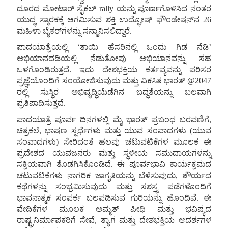
ದೂರದ ಮೋಟಾರ್ ಸೈಕಲ್ rally ಯನ್ನು ಪೂರ್ಣಗೊಳಿಸಿದ ನಂತರ
ಯುದ್ಧ ಸ್ಮಾರಕಕ್ಕೆ ಆಗಮಿಸುವ ಶಕ್ತಿ ಉದ್ಘೋಷ್ ಫೌಂಡೇಷನ್‌ನ 26
ಮಹಿಳಾ ಬೈಕರ್‌ಗಳನ್ನು ಸನ್ಮಾನಿಸಲಿದ್ದಾರೆ.
ಪಾದಯಾತ್ರೆಯಲ್ಲಿ ‘ತಾಯಿ ಹೆಸರಿನಲ್ಲಿ ಒಂದು ಗಿಡ ನೆಡಿ’
ಅಭಿಯಾನದಡಿಯಲ್ಲಿ ನೆಡುತೋಪು ಅಭಿಯಾನವನ್ನು ಸಹ
ಒಳಗೊಂಡಿರುತ್ತದೆ. ಇದು ದೇಶಭಕ್ತಿಯ ಕರ್ತವ್ಯವನ್ನು ಪರಿಸರ
ಪ್ರಜ್ಞೆಯೊಂದಿಗೆ ಸಂಯೋಜಿಸುವುದು ಮತ್ತು ವಿಕಸಿತ ಭಾರತ್ @2047
ರಲ್ಲಿ ಸುಸ್ಥಿರ ಅಭಿವೃದ್ಧಿಯೆಡೆಗಿನ ಬದ್ಧತೆಯನ್ನು ಬಲವಾಗಿ
ಪ್ರತಿಪಾದಿಸುತ್ತದೆ.
ಪಾದಯಾತ್ರೆ ಪೂರ್ವ ದಿನಗಳಲ್ಲಿ ಮೈ ಭಾರತ್ ಪ್ರಬಂಧ ಬರವಣಿಗೆ,
ಚಿತ್ರಕಲೆ, ಭಾಷಣ ಸ್ಪರ್ಧೆಗಳು ಮತ್ತು ಯುವ ಸಂವಾದಗಳು (ಯುವ
ಸಂವಾದಗಳು) ಸೇರಿದಂತೆ ಹಲವು ಚಟುವಟಿಕೆಗಳ ಮೂಲಕ ಈ
ಪ್ರದೇಶದ ಯುವಜನರು ಮತ್ತು ಸ್ಥಳೀಯ ಸಮುದಾಯಗಳನ್ನು
ಸಕ್ರಿಯವಾಗಿ ತೊಡಗಿಸಿಕೊಂಡಿದೆ. ಈ ಪೂರ್ವಭಾವಿ ಕಾರ್ಯಕ್ರಮದ
ಚಟುವಟಿಕೆಗಳು ನಾಗರಿಕ ಜಾಗೃತಿಯನ್ನು ಬೆಳೆಸುವುದು, ಶೌರ್ಯದ
ಕಥೆಗಳನ್ನು ಸಂಭ್ರಮಿಸುವುದು ಮತ್ತು ಸಶಸ್ತ್ರ ಪಡೆಗಳೊಂದಿಗೆ
ಭಾವನಾತ್ಮಕ ಸಂಪರ್ಕ ಬಲಪಡಿಸುವ ಗುರಿಯನ್ನು ಹೊಂದಿವೆ. ಈ
ವೇದಿಕೆಗಳ ಮೂಲಕ ಅಮೃತ್ ಪೀಧಿ ಮತ್ತು ಭವಿಷ್ಯದ
ರಾಷ್ಟ್ರನಿರ್ಮಾಪಕರಿಗೆ ಸೇವೆ, ತ್ಯಾಗ ಮತ್ತು ದೇಶಭಕ್ತಿಯ ಆದರ್ಶಗಳ