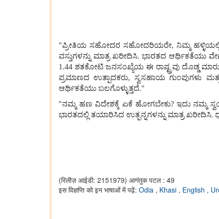
"ಪ್ರೀತಿಯ ಸಹೋದರ ಸಹೋದರಿಯರೇ, ನಿಮ್ಮ ಹಳ್ಳಿಯಲ್ಲಿ, ಹತ
ವಸ್ತುಗಳನ್ನು ಮಾತ್ರ ಖರೀದಿಸಿ. ಭಾರತದ ಆರ್ಥಿಕತೆಯು ವೇಗವಾಗಿ
1.44 ಶತಕೋಟಿ ಜನಸಂಖ್ಯೆಯ ಈ ರಾಷ್ಟ್ರವು ದೊಡ್ಡ ಮಾರುಕಟ್
ಪ್ರಮಾಣದ ಉತ್ಪಾದಕರು, ಸ್ವಸಹಾಯ ಗುಂಪುಗಳು ಮತ್ತು ಸ
ಆರ್ಥಿಕತೆಯು ಬಲಗೊಳ್ಳುತ್ತದೆ."
"ನಮ್ಮ ಹಣ ವಿದೇಶಕ್ಕೆ ಏಕೆ ಹೋಗಬೇಕು? ಇದು ನಮ್ಮ ಸ್ವಂ
ಭಾರತದಲ್ಲಿ ತಯಾರಿಸಿದ ಉತ್ಪನ್ನಗಳನ್ನು ಮಾತ್ರ ಖರೀದಿಸಿ.
(रिलीज़ आईडी: 2151979)
आगंतुक पटल : 49
इस विज्ञप्ति को इन भाषाओं में पढ़ें:
Odia
,
Khasi
,
English
,
U