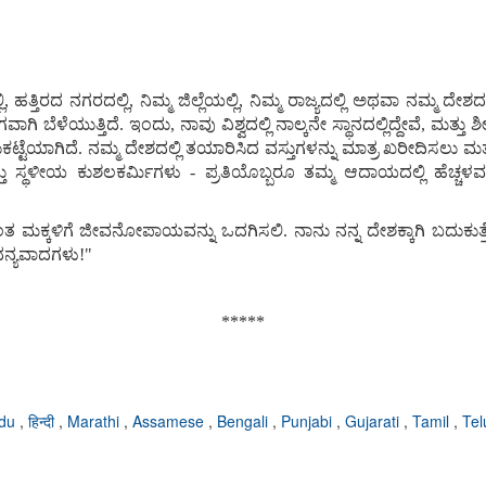
್ತಿರದ ನಗರದಲ್ಲಿ, ನಿಮ್ಮ ಜಿಲ್ಲೆಯಲ್ಲಿ, ನಿಮ್ಮ ರಾಜ್ಯದಲ್ಲಿ ಅಥವಾ ನಮ್ಮ ದ
 ಬೆಳೆಯುತ್ತಿದೆ. ಇಂದು, ನಾವು ವಿಶ್ವದಲ್ಲಿ ನಾಲ್ಕನೇ ಸ್ಥಾನದಲ್ಲಿದ್ದೇವೆ, ಮತ್ತು 
ಟೆಯಾಗಿದೆ. ನಮ್ಮ ದೇಶದಲ್ಲಿ ತಯಾರಿಸಿದ ವಸ್ತುಗಳನ್ನು ಮಾತ್ರ ಖರೀದಿಸಲು ಮತ್ತ
್ಥಳೀಯ ಕುಶಲಕರ್ಮಿಗಳು - ಪ್ರತಿಯೊಬ್ಬರೂ ತಮ್ಮ ಆದಾಯದಲ್ಲಿ ಹೆಚ್ಚಳವನ್ನ
ತ ಮಕ್ಕಳಿಗೆ ಜೀವನೋಪಾಯವನ್ನು ಒದಗಿಸಲಿ. ನಾನು ನನ್ನ ದೇಶಕ್ಕಾಗಿ ಬದುಕುತ್ತ
 ಧನ್ಯವಾದಗಳು!"
*****
rdu
,
हिन्दी
,
Marathi
,
Assamese
,
Bengali
,
Punjabi
,
Gujarati
,
Tamil
,
Te