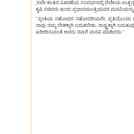
20ನೇ ಕಂತಿನ ವಿತರಣೆಯ ಸಂದರ್ಭದಲ್ಲಿ ದೇಶೀಯ ಉತ್ಪನ್ನಗಳನ
ಕೃಷಿ ಸಚಿವರು ಇಂದು ಪ್ರಧಾನಮಂತ್ರಿಯವರ ಮನವಿಯನ್ನು ಪ
"ಪ್ರೀತಿಯ ಸಹೋದರ ಸಹೋದರಿಯರೇ, ಪ್ರತಿಯೊಂದು ಜೀವಿಯೂ
ನಾವು ನಮ್ಮ ದೇಶಕ್ಕಾಗಿ ಬದುಕಬೇಕು. ರಾಷ್ಟ್ರಕ್ಕಾಗಿ ಬದುಕು
ಖರೀದಿಸುವಂತೆ ಅವರು ನಮಗೆ ಮನವಿ ಮಾಡಿದರು."