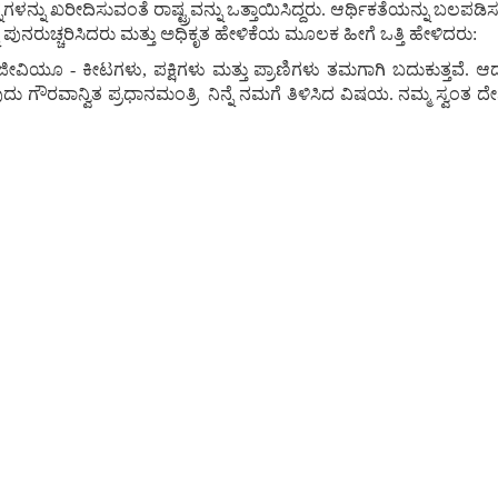
್ನು ಖರೀದಿಸುವಂತೆ ರಾಷ್ಟ್ರವನ್ನು ಒತ್ತಾಯಿಸಿದ್ದರು. ಆರ್ಥಿಕತೆಯನ್ನು ಬಲಪಡಿಸು
ುನರುಚ್ಚರಿಸಿದರು ಮತ್ತು ಅಧಿಕೃತ ಹೇಳಿಕೆಯ ಮೂಲಕ ಹೀಗೆ ಒತ್ತಿ ಹೇಳಿದರು:
 - ಕೀಟಗಳು, ಪಕ್ಷಿಗಳು ಮತ್ತು ಪ್ರಾಣಿಗಳು ತಮಗಾಗಿ ಬದುಕುತ್ತವೆ. ಆದರ
ವುದು ಗೌರವಾನ್ವಿತ ಪ್ರಧಾನಮಂತ್ರಿ ನಿನ್ನೆ ನಮಗೆ ತಿಳಿಸಿದ ವಿಷಯ. ನಮ್ಮ ಸ್ವಂತ ದ