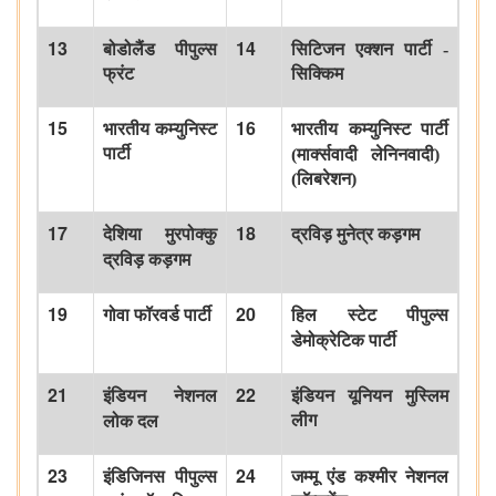
13
14
बोडोलैंड
पीपुल्स
सिटिजन
एक्शन
पार्टी
-
फ्रंट
सिक्किम
15
16
भारतीय
कम्युनिस्ट
भारतीय
कम्युनिस्ट
पार्टी
पार्टी
(
मार्क्सवादी
लेनिनवादी
)
(
लिबरेशन
)
17
18
देशिया
मुरपोक्कु
द्रविड़
मुनेत्र
कड़गम
द्रविड़
कड़गम
19
20
गोवा
फॉरवर्ड
पार्टी
हिल
स्टेट
पीपुल्स
डेमोक्रेटिक
पार्टी
21
22
इंडियन
नेशनल
इंडियन
यूनियन
मुस्लिम
लीग
लोक
दल
23
24
इंडिजिनस
पीपुल्स
जम्मू
एंड
कश्मीर
नेशनल