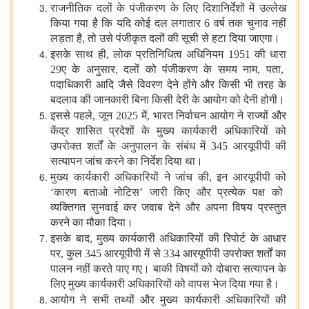
राजनीतिक
दलों
के
पंजीकरण
के
लिए
दिशानिर्देशों
में
उल्लेख
किया
गया
है
कि
यदि
कोई
दल
लगातार
6
वर्ष
तक
चुनाव
नहीं
लड़ता
है
,
तो
उसे
पंजीकृत
दलों
की
सूची
से
हटा
दिया
जाएगा।
इसके
साथ
ही
,
लोक
प्रतिनिधित्व
अधिनियम
1951
की
धारा
29
ए
के
अनुसार
,
दलों
को
पंजीकरण
के
समय
नाम
,
पता
,
पदाधिकारी
आदि
जैसे
विवरण
देने
होंगे
और
किसी
भी
तरह
के
बदलाव
की
जानकारी
बिना
किसी
देरी
के
आयोग
को
देनी
होगी।
इससे
पहले
,
जून
2025
में
,
भारत
निर्वाचन
आयोग
ने
राज्यों
और
केंद्र
शासित
प्रदेशों
के
मुख्य
कार्यकारी
अधिकारियों
को
उपरोक्त
शर्तों
के
अनुपालन
के
संबंध
में
345
आरयूपीपी
की
सत्यापन
जांच
करने
का
निर्देश
दिया
था।
मुख्य
कार्यकारी
अधिकारियों
ने
जांच
की
,
इन
आरयूपीपी
को
‘
कारण
बताओ
नोटिस
’
जारी
किए
और
प्रत्येक
पक्ष
को
व्यक्तिगत
सुनवाई
कर
जवाब
देने
और
अपना
विषय
प्रस्तुत
करने
का
मौका
दिया।
इसके
बाद
,
मुख्य
कार्यकारी
अधिकारियों
की
रिपोर्ट
के
आधार
पर
,
कुल
345
आरयूपीपी
में
से
334
आरयूपीपी
उपरोक्त
शर्तों
का
पालन
नहीं
करते
पाए
गए।
बाकी
विषयों
को
दोबारा
सत्यापन
के
लिए
मुख्य
कार्यकारी
अधिकारियों
को
वापस
भेज
दिया
गया
है।
आयोग
ने
सभी
तथ्यों
और
मुख्य
कार्यकारी
अधिकारियों
की