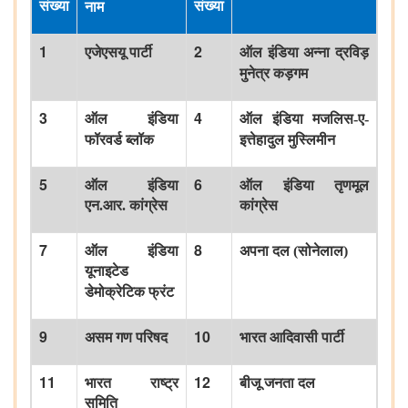
संख्या
संख्या
नाम
1
2
एजेएसयू
पार्टी
ऑल
इंडिया
अन्ना
द्रविड़
मुनेत्र
कड़गम
3
4
ऑल
इंडिया
ऑल
इंडिया
मजलिस
-
ए
-
फॉरवर्ड
ब्लॉक
इत्तेहादुल
मुस्लिमीन
5
6
ऑल
इंडिया
ऑल
इंडिया
तृणमूल
एन
.
आर
.
कांग्रेस
कांग्रेस
7
8
ऑल
इंडिया
अपना
दल
(
सोनेलाल
)
यूनाइटेड
डेमोक्रेटिक
फ्रंट
9
10
असम
गण
परिषद
भारत
आदिवासी
पार्टी
11
12
भारत
राष्ट्र
बीजू
जनता
दल
समिति