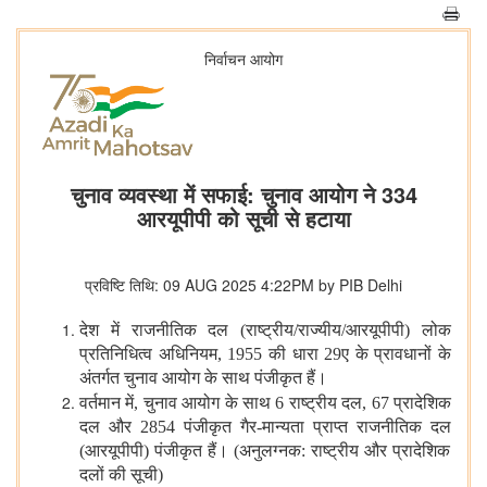
निर्वाचन आयोग
चुनाव व्यवस्था में सफाई: चुनाव आयोग ने 334
आरयूपीपी को सूची से हटाया
प्रविष्टि तिथि: 09 AUG 2025 4:22PM by PIB Delhi
देश
में
राजनीतिक
दल
(
राष्ट्रीय
/
राज्यीय
/
आरयूपीपी
)
लोक
प्रतिनिधित्व
अधिनियम
, 1955
की
धारा
29
ए
के
प्रावधानों
के
अंतर्गत
चुनाव
आयोग
के
साथ
पंजीकृत
हैं।
वर्तमान
में
,
चुनाव
आयोग
के
साथ
6
राष्ट्रीय
दल
, 67
प्रादेशिक
दल
और
2854
पंजीकृत
गैर
-
मान्यता
प्राप्त
राजनीतिक
दल
(
आरयूपीपी
)
पंजीकृत
हैं।
(
अनुलग्नक
:
राष्ट्रीय
और
प्रादेशिक
दलों
की
सूची
)