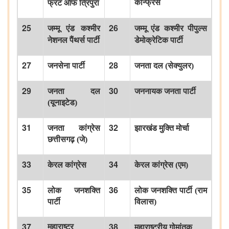
कॉन्फ्रेंस
फ्रंट
ऑफ
त्रिपुरा
25
26
जम्मू
एंड
कश्मीर
जम्मू
एंड
कश्मीर
पीपुल्स
नेशनल
पैंथर्स
पार्टी
डेमोक्रेटिक
पार्टी
27
28
जनसेना
पार्टी
जनता
दल
(
सेक्युलर
)
29
30
जनता
दल
जननायक
जनता
पार्टी
(
यूनाइटेड
)
31
32
जनता
कांग्रेस
झारखंड
मुक्ति
मोर्चा
छत्तीसगढ़
(
जे
)
33
34
केरल
कांग्रेस
केरल
कांग्रेस
(
एम
)
35
36
लोक
जनशक्ति
लोक
जनशक्ति
पार्टी
(
राम
पार्टी
विलास
)
37
38
महाराष्ट्र
महाराष्ट्रीय
गोमांतक