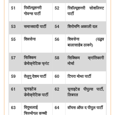
51
52
रिवॉल्यूशनरी
रिवॉल्यूशनरी
सोशलिस्ट
गोवन्स
पार्टी
पार्टी
53
54
समाजवादी
पार्टी
शिरोमणि
अकाली
दल
55
56
शिवसेना
शिवसेना
(
उद्धव
बालासाहेब
ठाकरे
)
57
58
सिक्किम
सिक्किम
क्रांतिकारी
डेमोक्रेटिक
फ्रंट
मोर्चा
59
60
तेलुगु
देशम
पार्टी
टिपरा
मोथा
पार्टी
61
62
यूनाइटेड
यूनाइटेड
पीपुल्स
पार्टी
,
डेमोक्रेटिक
पार्टी
लिबरल
63
64
विदुथलाई
वॉयस
ऑफ
द
पीपुल
पार्टी
चिरुथैगल
कच्ची