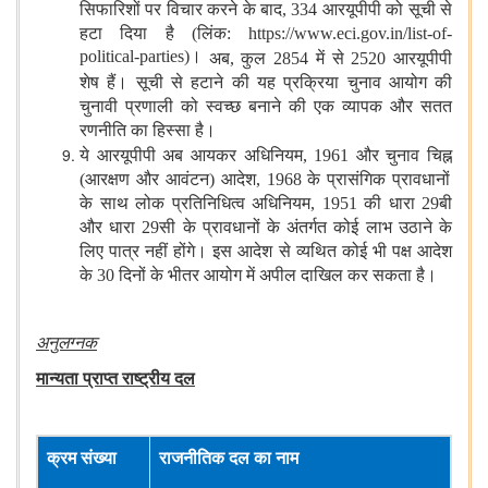
सिफारिशों
पर
विचार
करने
के
बाद
, 334
आरयूपीपी
को
सूची
से
हटा
दिया
है
(
लिंक
: https://www.eci.gov.in/list-of-
political-parties)।
अब
,
कुल
2854
में
से
2520
आरयूपीपी
शेष
हैं।
सूची
से
हटाने
की
यह
प्रक्रिया
चुनाव
आयोग
की
चुनावी
प्रणाली
को
स्वच्छ
बनाने
की
एक
व्यापक
और
सतत
रणनीति
का
हिस्सा
है।
ये
आरयूपीपी
अब
आयकर
अधिनियम
, 1961
और
चुनाव
चिह्न
(
आरक्षण
और
आवंटन
)
आदेश
, 1968
के
प्रासंगिक
प्रावधानों
के
साथ
लोक
प्रतिनिधित्व
अधिनियम
, 1951
की
धारा
29
बी
और
धारा
29
सी
के
प्रावधानों
के
अंतर्गत
कोई
लाभ
उठाने
के
लिए
पात्र
नहीं
होंगे।
इस
आदेश
से
व्यथित
कोई
भी
पक्ष
आदेश
के
30
दिनों
के
भीतर
आयोग
में
अपील
दाखिल
कर
सकता
है।
अनुलग्नक
मान्यता
प्राप्त
राष्ट्रीय
दल
क्रम
संख्या
राजनीतिक
दल
का
नाम