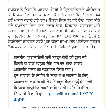
ਸਪੀਕਰ ਨੇ ਕਿਹਾ ਕਿ ਪ੍ਰਧਾਨ ਮੰਤਰੀ ਦੇ ਦ੍ਰਿਸ਼ਟੀਕੋਣ ਤੋਂ ਪ੍ਰੇਰਿਤ ਹੋ
ਕੇ, ਪਿਛਲੇ ਗਿਆਰ੍ਹਾਂ ਵਰ੍ਹਿਆਂ ਵਿੱਚ ਲੋਕ ਸਭਾ ਮੈਂਬਰਾਂ ਲਈ 344
ਨਵੇਂ ਮਕਾਨ ਬਣਾਏ ਗਏ ਹਨ। ਉਨ੍ਹਾਂ ਕਿਹਾ ਕਿ ਨਵੇਂ ਉਦਘਾਟਨ ਕੀਤੇ
ਗਏ ਕੰਪਲੈਕਸ ਵਿੱਚ ਚਾਰ ਟਾਵਰ ਕੋਸੀ, ਕ੍ਰਿਸ਼ਨਾ, ਗੋਦਾਵਰੀ ਅਤੇ
ਹੁਗਲੀ - ਭਾਰਤ ਦੀ ਸੱਭਿਆਚਾਰਕ ਅਮੀਰੀ, ਵਿਭਿੰਨਤਾ ਅਤੇ ਏਕਤਾ
ਦਾ ਪ੍ਰਤੀਕ ਹਨ। ਨਿਯਮਤ ਨਿਗਰਾਨੀ ਨਾਲ ਆਧੁਨਿਕ ਨਿਰਮਾਣ
ਟੈਕਨੋਲੋਜੀ ਦੀ ਵਰਤੋਂ ਕਰਕੇ ਪੂਰਾ ਕੀਤਾ ਗਿਆ, ਇਹ ਪ੍ਰੋਜੈਕਟ ਲਗਭਗ
₹46 ਕਰੋੜ ਦੀ ਬੱਚਤ ਨਾਲ ਤੈਅ ਸਮੇਂ ਤੋਂ ਪਹਿਲਾਂ ਪੂਰਾ ਹੋ ਗਿਆ ਹੈ।
माननीय प्रधानमंत्री श्री नरेंद्र मोदी जी द्वारा नई
दिल्ली के बाबा खड़क सिंह मार्ग पर आज सांसद
आवासीय फ्लैट का उद्घाटन किया गया।
इन आवासों के निर्माण से लोक सभा सदस्यों के लिए
आवास उपलब्धता की स्थिति बहुत बेहतर हुई है। इसी
के साथ आधुनिक तकनीक के उपयोग और नियमित
निगरानी से हमने इन…
pic.twitter.com/LbYGZ0
4qDE
— Om Birla (@ombirlakota)
August 11, 20