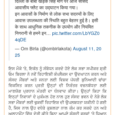
दिल्ली के बाबा खड़क सिंह मार्ग पर आज सांसद
आवासीय फ्लैट का उद्घाटन किया गया।
इन आवासों के निर्माण से लोक सभा सदस्यों के लिए
आवास उपलब्धता की स्थिति बहुत बेहतर हुई है। इसी
के साथ आधुनिक तकनीक के उपयोग और नियमित
निगरानी से हमने इन…
pic.twitter.com/LbYGZ0
4qDE
— Om Birla (@ombirlakota)
August 11, 20
25
ਇਸ ਮੌਕੇ 'ਤੇ, ਇਕੱਠ ਨੂੰ ਸੰਬੋਧਨ ਕਰਦੇ ਹੋਏ ਲੋਕ ਸਭਾ ਸਪੀਕਰ ਸ਼੍ਰੀ
ਓਮ ਬਿਰਲਾ ਨੇ ਨਵੇਂ ਰਿਹਾਇਸ਼ੀ ਕੰਪਲੈਕਸ ਦਾ ਉਦਘਾਟਨ ਕਰਨ ਅਤੇ
ਸੰਸਦ ਮੈਂਬਰਾਂ ਅਤੇ ਜਨਤਾ ਲਈ ਵਿਸ਼ਵ ਪੱਧਰੀ ਬੁਨਿਆਦੀ ਢਾਂਚਾ
ਵਿਕਸਿਤ ਕਰਨ ਪ੍ਰਤੀ ਉਨ੍ਹਾਂ ਦੀ ਨਿਰੰਤਰ ਵਚਨਬੱਧਤਾ ਲਈ
ਮਾਣਯੋਗ ਪ੍ਰਧਾਨ ਮੰਤਰੀ ਦਾ ਧੰਨਵਾਦ ਕੀਤਾ। ਉਨ੍ਹਾਂ ਕਿਹਾ ਕਿ
ਇਨ੍ਹਾਂ ਨਿਵਾਸਾਂ ਦੇ ਮੁਕੰਮਲ ਹੋਣ ਨਾਲ ਹੁਣ ਸੰਸਦ ਭਵਨ ਦੇ ਨੇੜੇ ਲੋਕ
ਸਭਾ ਮੈਂਬਰਾਂ ਲਈ ਢੁਕਵੀਂ ਰਿਹਾਇਸ਼ ਦੀ ਉਪਲਬਧਤਾ ਯਕੀਨੀ ਹੋ ਗਈ
ਹੈ, ਜਿਸ ਨਾਲ ਉਹ ਵਧੇਰੇ ਕੁਸ਼ਲਤਾ ਨਾਲ ਕੰਮ ਕਰ ਸਕਦੇ ਹਨ ਅਤੇ
ਅਲਾਟਮੈਂਟ ਵਿੱਚ ਦੇਰੀ ਕੀਤੇ ਬਿਨਾ ਆਪਣੇ ਸੰਸਦੀ ਫਰਜ਼ਾਂ 'ਤੇ ਧਿਆਨ