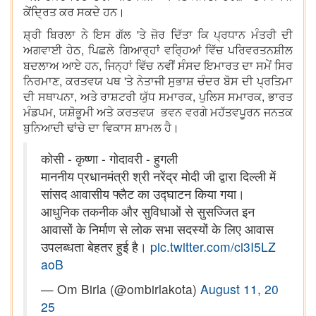
ਕੇਂਦ੍ਰਿਤ ਕਰ ਸਕਦੇ ਹਨ।
ਸ਼੍ਰੀ ਬਿਰਲਾ ਨੇ ਇਸ ਗੱਲ 'ਤੇ ਜ਼ੋਰ ਦਿੱਤਾ ਕਿ ਪ੍ਰਧਾਨ ਮੰਤਰੀ ਦੀ
ਅਗਵਾਈ ਹੇਠ, ਪਿਛਲੇ ਗਿਆਰ੍ਹਾਂ ਵਰ੍ਹਿਆਂ ਵਿੱਚ ਪਰਿਵਰਤਨਸ਼ੀਲ
ਬਦਲਾਅ ਆਏ ਹਨ, ਜਿਨ੍ਹਾਂ ਵਿੱਚ ਨਵੀਂ ਸੰਸਦ ਇਮਾਰਤ ਦਾ ਸਮੇਂ ਸਿਰ
ਨਿਰਮਾਣ, ਕਰਤਵਯ ਪਥ 'ਤੇ ਨੇਤਾਜੀ ਸੁਭਾਸ਼ ਚੰਦਰ ਬੋਸ ਦੀ ਪ੍ਰਤਿਮਾ
ਦੀ ਸਥਾਪਨਾ, ਅਤੇ ਰਾਸ਼ਟਰੀ ਯੁੱਧ ਸਮਾਰਕ, ਪੁਲਿਸ ਸਮਾਰਕ, ਭਾਰਤ
ਮੰਡਪਮ, ਯਸ਼ੋਭੂਮੀ ਅਤੇ ਕਰਤਵਯ ਭਵਨ ਵਰਗੇ ਮਹੱਤਵਪੂਰਨ ਜਨਤਕ
ਬੁਨਿਆਦੀ ਢਾਂਚੇ ਦਾ ਵਿਕਾਸ ਸ਼ਾਮਲ ਹੈ।
कोसी - कृष्णा - गोदावरी - हुगली
माननीय प्रधानमंत्री श्री नरेंद्र मोदी जी द्वारा दिल्ली में
सांसद आवासीय फ्लैट का उद्घाटन किया गया।
आधुनिक तकनीक और सुविधाओं से सुसज्जित इन
आवासों के निर्माण से लोक सभा सदस्यों के लिए आवास
उपलब्धता बेहतर हुई है।
pic.twitter.com/ci3I5LZ
aoB
— Om Birla (@ombirlakota)
August 11, 20
25