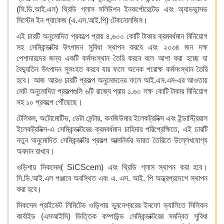
(সি.ডি.আই.এল) থ্রিডি গ্লাস সলিউশন ইনকর্পোরেটেড এবং অ্যাডভান্সড
সিস্টেম ইন প্যাকেজ (এ.এস.আই.পি) টেকনোলজিস।
এই চারটি অনুমোদিত প্রকল্পে প্রায় ৪,৬০০ কোটি টাকার ক্রমবর্ধমান বিনিয়োগ
সহ সেমিকন্ডাক্টর উৎপাদন সুবিধা স্থাপন করবে এবং ২০৩৪ জন দক্ষ
পেশাদারদের জন্য একটি কর্মসংস্থান তৈরি করবে বলে আশা করা হচ্ছে যা
বৈদ্যুতিন উৎপাদন সুসংহত করবে যার ফলে অনেক পরোক্ষ কর্মসংস্থান তৈরি
হবে। আজ আরও চারটি প্রকল্প অনুমোদনের ফলে আই.এস.এম-এর আওতায়
মোট অনুমোদিত প্রকল্পগুলি ৬টি রাজ্যে প্রায় ১.৬০ লক্ষ কোটি টাকার বিনিয়োগ
সহ ১০ প্রকল্পে পৌঁছেছে।
টেলিকম, অটোমোটিভ, ডেটা সেন্টার, কনজিউমার ইলেকট্রনিক্স এবং ইন্ডাস্ট্রিয়াল
ইলেকট্রনিক্স-এ সেমিকন্ডাক্টরের ক্রমবর্ধমান চাহিদার পরিপ্রেক্ষিতে, এই চারটি
নতুন অনুমোদিত সেমিকন্ডাক্টর প্রকল্প আত্মনির্ভর ভারত তৈরিতে উল্লেখযোগ্য
অবদান রাখবে।
ওড়িশায় সিকসেম( SiCScem) এবং থ্রিডি গ্লাস স্থাপন করা হবে।
সি.ডি.আই.এল পঞ্জাবে অবস্থিত এবং এ. এস. আই. পি অন্ধ্রপ্রদেশে স্থাপন
করা হবে।
সিকসেম প্রাইভেট লিমিটেড ওড়িশার ভুবনেশ্বরের ইনফো ভ্যালিতে সিলিকন
কার্বাইড (এসআইসি) ভিত্তিক কম্পাউন্ড সেমিকন্ডাক্টরের সমন্বিত সুবিধা