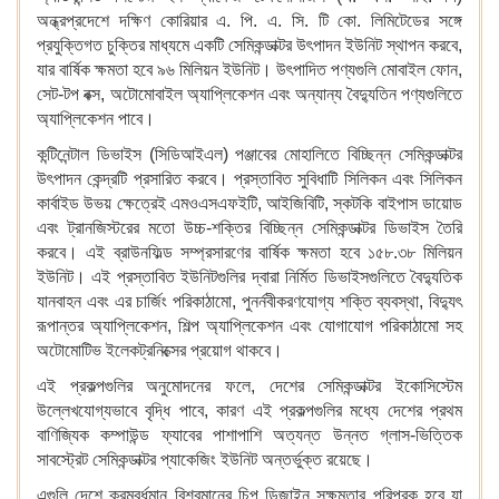
অন্ধ্রপ্রদেশে দক্ষিণ কোরিয়ার এ. পি. এ. সি. টি কো. লিমিটেডের সঙ্গে
প্রযুক্তিগত চুক্তির মাধ্যমে একটি সেমিকন্ডাক্টর উৎপাদন ইউনিট স্থাপন করবে,
যার বার্ষিক ক্ষমতা হবে ৯৬ মিলিয়ন ইউনিট। উৎপাদিত পণ্যগুলি মোবাইল ফোন,
সেট-টপ বক্স, অটোমোবাইল অ্যাপ্লিকেশন এবং অন্যান্য বৈদ্যুতিন পণ্যগুলিতে
অ্যাপ্লিকেশন পাবে।
কন্টিনেন্টাল ডিভাইস (সিডিআইএল) পঞ্জাবের মোহালিতে বিচ্ছিন্ন সেমিকন্ডাক্টর
উৎপাদন কেন্দ্রটি প্রসারিত করবে। প্রস্তাবিত সুবিধাটি সিলিকন এবং সিলিকন
কার্বাইড উভয় ক্ষেত্রেই এমওএসএফইটি, আইজিবিটি, স্কটকি বাইপাস ডায়োড
এবং ট্রানজিস্টরের মতো উচ্চ-শক্তির বিচ্ছিন্ন সেমিকন্ডাক্টর ডিভাইস তৈরি
করবে। এই ব্রাউনফিল্ড সম্প্রসারণের বার্ষিক ক্ষমতা হবে ১৫৮.৩৮ মিলিয়ন
ইউনিট। এই প্রস্তাবিত ইউনিটগুলির দ্বারা নির্মিত ডিভাইসগুলিতে বৈদ্যুতিক
যানবাহন এবং এর চার্জিং পরিকাঠামো, পুনর্নবীকরণযোগ্য শক্তি ব্যবস্থা, বিদ্যুৎ
রূপান্তর অ্যাপ্লিকেশন, শিল্প অ্যাপ্লিকেশন এবং যোগাযোগ পরিকাঠামো সহ
অটোমোটিভ ইলেকট্রনিক্সের প্রয়োগ থাকবে।
এই প্রকল্পগুলির অনুমোদনের ফলে, দেশের সেমিকন্ডাক্টর ইকোসিস্টেম
উল্লেখযোগ্যভাবে বৃদ্ধি পাবে, কারণ এই প্রকল্পগুলির মধ্যে দেশের প্রথম
বাণিজ্যিক কম্পাউন্ড ফ্যাবের পাশাপাশি অত্যন্ত উন্নত গ্লাস-ভিত্তিক
সাবস্ট্রেট সেমিকন্ডাক্টর প্যাকেজিং ইউনিট অন্তর্ভুক্ত রয়েছে।
এগুলি দেশে ক্রমবর্ধমান বিশ্বমানের চিপ ডিজাইন সক্ষমতার পরিপূরক হবে যা