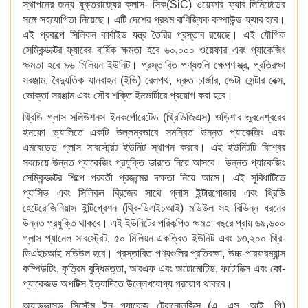
স্থাপনের জন্য যুক্তরাজ্যের ক্লাস- সিক(SiC) ওয়েফার ফ্যাব লিমিটেডের
সঙ্গে সহযোগিতা নিয়েছে। এটি দেশের প্রথম বাণিজ্যিক কম্পাউন্ড ফ্যাব হবে।
এই প্রকল্পে সিলিকন কার্বাইড যন্ত্র তৈরির প্রস্তাব রয়েছে। এই যৌগিক
সেমিকন্ডাক্টর ফ্যাবের বার্ষিক ক্ষমতা হবে ৬০,০০০ ওয়েফার এবং প্যাকেজিং
ক্ষমতা হবে ৯৬ মিলিয়ন ইউনিট। প্রস্তাবিত পণ্যগুলি ক্ষেপণাস্ত্র, প্রতিরক্ষা
সরঞ্জাম, বৈদ্যুতিক যানবাহন (ইভি) রেলপথ, দ্রুত চার্জার, ডেটা সেন্টার রেক্স,
ভোক্তা সরঞ্জাম এবং সৌর শক্তি ইনভার্টারে প্রয়োগ করা হবে।
থ্রিডি গ্লাস সলিউশনস ইনকর্পোরেটেড (থ্রিডিজিএস) ওড়িশার ভুবনেশ্বরের
ইনফো ভ্যালিতে একটি উল্লম্বভাবে সমন্বিত উন্নত প্যাকেজিং এবং
এমবেডেড গ্লাস সাবস্ট্রেট ইউনিট স্থাপন করবে। এই ইউনিটটি বিশ্বের
সবচেয়ে উন্নত প্যাকেজিং প্রযুক্তি ভারতে নিয়ে আসবে। উন্নত প্যাকেজিং
সেমিকন্ডাক্টর শিল্পে পরবর্তী প্রজন্মের দক্ষতা নিয়ে আসে। এই সুবিধাটিতে
প্যাসিভ এবং সিলিকন ব্রিজের সাথে গ্লাস ইন্টারপোজার এবং থ্রিডি
হেটেরোজিনিয়াস ইন্টিগ্রেশন (থ্রি-ডিএইচআই) মডিউল সহ বিভিন্ন ধরনের
উন্নত প্রযুক্তি থাকবে। এই ইউনিটের পরিকল্পিত ক্ষমতা বছরে প্রায় ৬৯,৬০০
গ্লাস প্যানেল সাবস্ট্রেট, ৫০ মিলিয়ন একত্রিত ইউনিট এবং ১৩,২০০ থ্রি-
ডিএইচআই মডিউল হবে। প্রস্তাবিত পণ্যগুলির প্রতিরক্ষা, উচ্চ-পারফরম্যান্স
কম্পিউটিং, কৃত্রিম বুদ্ধিমত্তা, আরএফ এবং অটোমোটিভ, ফটোনিক্স এবং কো-
প্যাকেজড অপটিক্স ইত্যাদিতে উল্লেখযোগ্য প্রয়োগ থাকবে।
অ্যাডভান্সড সিস্টেম ইন প্যাকেজ টেকনোলজিস (এ. এস. আই. পি)