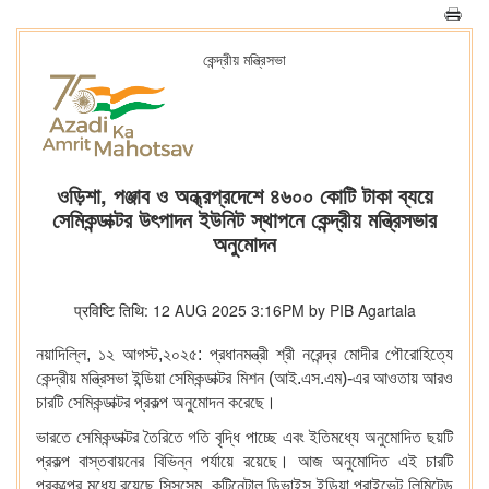
কেন্দ্রীয় মন্ত্রিসভা
ওড়িশা, পঞ্জাব ও অন্ধ্রপ্রদেশে ৪৬০০ কোটি টাকা ব্যয়ে
সেমিকন্ডাক্টর উৎপাদন ইউনিট স্থাপনে কেন্দ্রীয় মন্ত্রিসভার
অনুমোদন
प्रविष्टि तिथि: 12 AUG 2025 3:16PM by PIB Agartala
নয়াদিল্লি, ১২ আগস্ট,২০২৫: প্রধানমন্ত্রী শ্রী নরেন্দ্র মোদীর পৌরোহিত্যে
কেন্দ্রীয় মন্ত্রিসভা ইন্ডিয়া সেমিকন্ডাক্টর মিশন (আই.এস.এম)-এর আওতায় আরও
চারটি সেমিকন্ডাক্টর প্রকল্প অনুমোদন করেছে।
ভারতে সেমিকন্ডাক্টর তৈরিতে গতি বৃদ্ধি পাচ্ছে এবং ইতিমধ্যে অনুমোদিত ছয়টি
প্রকল্প বাস্তবায়নের বিভিন্ন পর্যায়ে রয়েছে। আজ অনুমোদিত এই চারটি
প্রকল্পের মধ্যে রয়েছে সিসসেম, কন্টিনেন্টাল ডিভাইস ইন্ডিয়া প্রাইভেট লিমিটেড