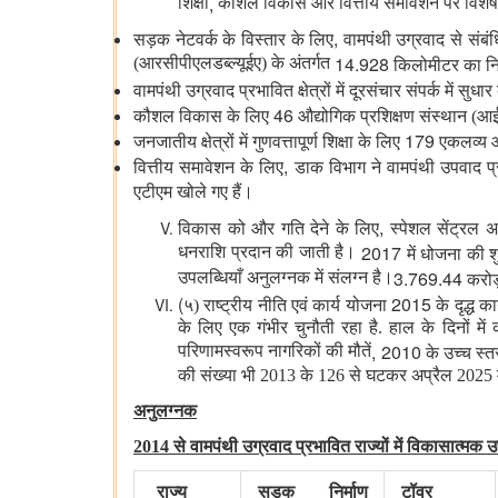
,
शिक्षा
कौशल विकास और वित्तीय समावेशन पर विशेष ज
,
सड़क नेटवर्क के विस्तार के लिए
वामपंथी उग्रवाद से संबं
14.928
(आरसीपीएलडब्ल्यूईए) के अंतर्गत
किलोमीटर का निर
वामपंथी उग्रवाद प्रभावित क्षेत्रों में दूरसंचार संपर्क में सुधा
46
कौशल विकास के लिए
औद्योगिक प्रशिक्षण संस्थान 
179
जनजातीय क्षेत्रों में गुणवत्तापूर्ण शिक्षा के लिए
एकलव्य आ
,
वित्तीय समावेशन के लिए
डाक विभाग ने वामपंथी उपवाद प्र
एटीएम खोले गए हैं।
,
विकास को और गति देने के लिए
स्पेशल सेंट्रल 
2017
धनराशि प्रदान की जाती है।
में धोजना की
3.769.44
उपलब्धियाँ अनुलग्नक में संलग्न है।
करोड़
(
2015
५) राष्ट्रीय नीति एवं कार्य योजना
के दृद्ध क
के लिए एक गंभीर चुनौती रहा है. हाल के दिनों म
, 2010
परिणामस्वरूप नागरिकों की मौतें
के उच्च स्त
की संख्या भी 2013 के 126 से घटकर अप्रैल 2025 म
अनुलग्नक
2014
से वामपंथी उग्रवाद प्रभावित राज्यों में विकासात्मक उ
राज्य
सड़क निर्माण
टॉवर