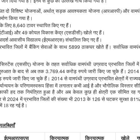
ोर दिया गया है। इनमें से कुछ का उल्लेख नीचे किया गया है।
,
धित दो विशिष्ट योजनाओं
अर्थात् सड़क आवश्यकता योजना (आरआरपी) और वामपंथी उ
्माण किया गया है।
8,640
र के लिए
टावर स्थापित किए गए हैं।
49
(आईटीआई) और
कोयल विकास केंद्र (एसडीसी) खोले गए हैं।
दर्श आवासीय विद्यालय (ईएमआरएस) संचालित किए गए हैं।
5899
भावित जिलों में बैंकिंग सेवाओं के साथ
ठाकघर खोते हैं। सर्वाधिक वामपंथ
असिस्टेंस (एससीए) योजना के तहत सर्वाधिक वामपंथी उग्रवाद प्रभावित जिलों में
3.769.44
201
 शुरुआत के बाद से अब तक
करोड़ रुपये जारी किए जा चुके हैं।
2014
 रुपये जारी किए जा चुके हैं।
से वामपंथी उग्रवाद प्रभावित क्षेत्रों में राज
ार्यान्वयन के परिणामस्वरूप हिंसा में लगातार कभी आई है और भौगोलिक विस्तार स
ें काफी हद तक नियंत्रित हुआ है और अब केवल कुछ ही क्षेत्री एक सीमित रह ग
2024
2013
126
81
र से
में प्रभावित जिलों की संख्या भी
के
से घटकर सुरक्षा
ें 18 रह गई है।
पलब्धियाँ
ईएमआरएसएस
क्रियात्मक
क्रियात्मक
खोले ग