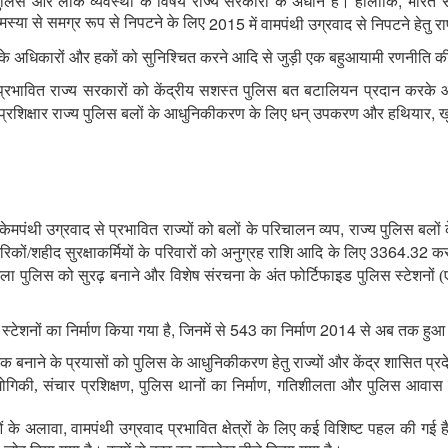
,
ुलिस और लोक व्यवस्था के विषय राज्य सरकारों के अधीन हैं। हालाँकि
भारत स
2015
समस्या से समग्र रूप से निपटने के लिए
में वामपंथी उग्रवाद से निपटने हेतु 
ं के अधिकारों और हकों को सुनिश्चित करने आदि से जुड़ी एक बहुआयामी रणनीति क
से प्रभावित राज्य सरकारों को केंद्रीय सशस्त पुलिस बत बटालियन प्रदान करके 
,
प्रशिक्षार राज्य पुलिस बलों के आधुनिकीकरण के लिए धन् उपकरण और हथियार
ख
,
ना केमपंथी उग्रवाद से प्रभावित राज्यों को बलों के परिचालन व्यप
राज्य पुलिस बलों
3364.32
ागरिकों/शहीद सुरक्षाकर्मियों के परिवारों को अनुग्रह राशि आदि के लिए
करो
ा पुलिस को सुरढ़ बनाने और विशेष संरचना के अंत फोर्टिफाइड पुलिस स्टेशनों (ए
,
543
2014
्टेशनों का निर्माण किया गया है
जिनमें से
का निर्माण
से अब तक हुआ 
िक बनाने के प्रयासों को पुलिस के आधुनिकीकरण हेतु राज्यों और केंद्र शासित प्र
,
,
योगिकी, संचार प्रशिक्षण
पुलिस थानों का निर्माण
गतिशीलता और पुलिस आवास एवं
,
ं के अलावा
वामपंथी उग्रवाद प्रभावित क्षेत्रों के लिए कई विशिष्ट पहल की गई ह