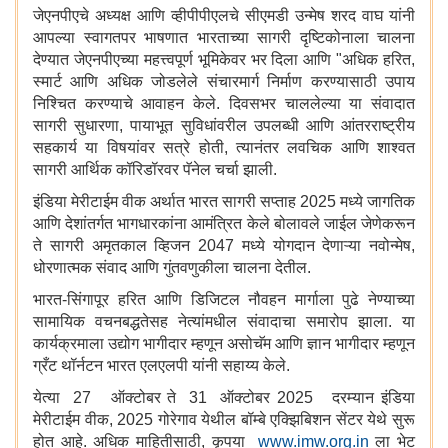
जेएनपीएचे अध्यक्ष आणि व्हीपीपीएलचे सीएमडी उन्मेष शरद वाघ यांनी
आपल्या स्वागतपर भाषणात भारताच्या सागरी दृष्टिकोनाला चालना
देण्यात जेएनपीएच्या महत्त्वपूर्ण भूमिकेवर भर दिला आणि "अधिक हरित,
स्मार्ट आणि अधिक जोडलेले संचारमार्ग निर्माण करण्यासाठी उपाय
निश्चित करण्याचे आवाहन केले. दिवसभर चाललेल्या या संवादात
सागरी सुधारणा, पायाभूत सुविधांवरील उपलब्धी आणि आंतरराष्ट्रीय
सहकार्य या विषयांवर सत्रे होती, त्यानंतर लवचिक आणि शाश्वत
सागरी आर्थिक कॉरिडॉरवर पॅनेल चर्चा झाली.
इंडिया मेरीटाईम वीक अर्थात भारत सागरी सप्ताह 2025 मध्ये जागतिक
आणि देशांतर्गत भागधारकांना आमंत्रित केले बोलावले जाईल जेणेकरून
ते सागरी अमृतकाल व्हिजन 2047 मध्ये योगदान देणाऱ्या नवोन्मेष,
धोरणात्मक संवाद आणि गुंतवणुकीला चालना देतील.
भारत-सिंगापूर हरित आणि डिजिटल नौवहन मार्गाला पुढे नेण्याच्या
सामायिक वचनबद्धतेसह नेत्यांमधील संवादाचा समारोप झाला. या
कार्यक्रमाला उद्योग भागीदार म्हणून असोचॅम आणि ज्ञान भागीदार म्हणून
ग्रँट थॉर्नटन भारत एलएलपी यांनी सहाय्य केले.
येत्या 27 ऑक्टोबर ते 31 ऑक्टोबर 2025 दरम्यान इंडिया
मेरीटाईम वीक, 2025 गोरेगाव येथील बॉम्बे एक्झिबिशन सेंटर येथे सुरू
होत आहे. अधिक माहितीसाठी, कृपया
www.imw.org.in
ला भेट