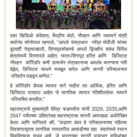
एका व्हिडिओ संदेशात, केंद्रीय बंदरे, नौवहन आणि जलमार्ग मंत्री
सर्वानंद सोनोवाल म्हणाले, "आपले पंतप्रधान नरेंद्र मोदीजी यांच्या
दूरदर्शी नेतृत्वाखाली, सिंगापूरसोबतचे आपले द्विपक्षीय संबंध विविध
क्षेत्रांमध्ये विस्तारले आहेत. भारत-सिंगापूर हरित आणि डिजिटल
नौवहन कॉरिडॉर कमी उत्सर्जन तंत्रज्ञानाचा अवलंब करण्यास गती
देईल, डिजिटल साधने मजबूत करेल आणि सागरी परिचालनात
परिवर्तन घडवून आणेल."
हे कॉरिडॉर केवळ व्यापार मार्ग नाहीत तर आर्थिक, हरित आणि
डिजिटल पायवाट आहेत जे जागतिक व्यापार गतिशीलतेला नव्याने
परिभाषित करतील."
महाराष्ट्राचे मुख्यमंत्री देवेंद्र फडणवीस यांनी 2029, 2035,आणि
2047 पर्यंतच्या उद्दिष्टांसह महाराष्ट्राचा सागरी आराखडा अधोरेखित
केला आणि सांगितले की, "वाढवण बंदर हे परिचालनाच्या पहिल्या
दिवसापासूनच जागतिक स्तरावरील आघाडीच्या दहा बंदरांमध्ये स्थान
मिळविण्यास सज्ज आहे, जे भारताच्या सागरी पायाभूत सुविधांच्या