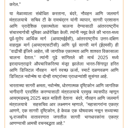
करेल.”
या मेळाव्याला संबोधित करताना, बंदरे, नौवहन आणि जलमार्ग
मंत्रालयाचे सचिव टी के रामचंद्रन यांनी व्यापार, सागरी प्रशासन
आणि प्रादेशिक एकात्मतेला चालना देण्यासाठी आंतरराष्ट्रीय
संचारमार्गाची भूमिका अधोरेखित केली. त्यांनी नमूद केले की भारत-मध्य
पूर्व-युरोप आर्थिक मार्ग (आयएमईईसी), आंतरराष्ट्रीय उत्तर-दक्षिण
वाहतूक मार्ग (आयएनएसटीसी) आणि पूर्व सागरी मार्ग (ईएमसी) ही
"वाढीची इंजिने आहेत, जी जागतिक एकात्मता आणि शाश्वत विकासाला
चालना देतात." त्यांनी पुढे सांगितले की मार्च 2025 मध्ये
इरादापत्राद्वारे औपचारिकरित्या मंजूर झालेला भारत-सिंगापूर हरित
आणि डिजिटल नौवहन मार्ग स्वच्छ ऊर्जा, स्मार्ट दळणवळण आणि
डिजिटल नवोन्मेष या दोन्ही राष्ट्रांच्या प्राधान्यांशी सुसंगत आहे.
भारताच्या सागरी क्षमता, नवोन्मेष, धोरणात्मक दृष्टिकोन आणि जागतिक
भागीदारी प्रदर्शित करण्यासाठी मंत्रालयाचे प्रमुख व्यासपीठ म्हणून
आयएमडब्ल्यू 2025 बद्दल माहिती देताना बंदरे, नौवहन आणि जलमार्ग
मंत्रालयाचे सहसचिव आर लक्ष्मणन म्हणाले, "महासागरांना एकत्र
आणणे, एक सागरी दृष्टिकोन, हे केवळ एक घोषवाक्य नसून सध्याच्या
भू-राजकीय वातावरणात जगातील सागरी भागधारकांना एकत्र
आणण्याची आमची वचनबद्धता आहे.”