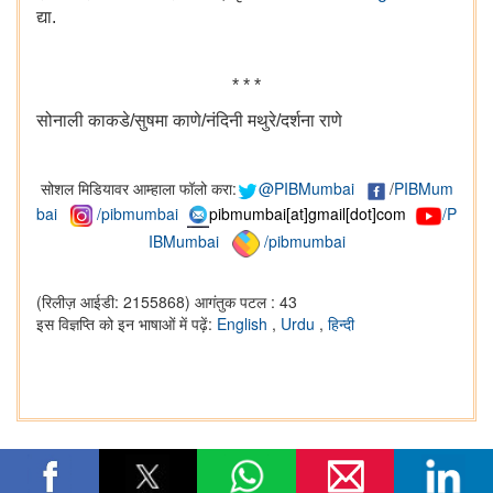
द्या.
* * *
सोनाली काकडे/सुषमा काणे/नंदिनी मथुरे/दर्शना राणे
सोशल मिडियावर आम्हाला फॉलो करा:
@PIBMumbai
/
PIBMum
bai
/pibmumbai
pibmumbai[at]gmail[dot]com
/P
IBMumbai
/pibmumbai
(रिलीज़ आईडी: 2155868)
आगंतुक पटल : 43
इस विज्ञप्ति को इन भाषाओं में पढ़ें:
English
,
Urdu
,
हिन्दी