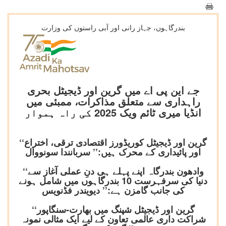
بندرگاہوں، جہاز رانی اور آبی راستوں کی وزارت
جے این پی اے میں گرین اور ڈیجیٹل بحری
راہداری سے متعلق مذاکرات، ممبئی میں
انڈیا میری ٹائم ویک 2025 کی راہ ہموار
‘‘گرین اور ڈیجیٹل کوریڈورز اقتصادی ترقی، اختراع
اور پائیداری کے محرک ہیں:’’ سربانندا سونووال
‘‘وادھون بندرگاہ اپنے پہلے ہی دنِ عملی آغاز سے
دنیا کی سرفہرست 10 بندرگاہوں میں شامل ہونے
کی جانب گامزن ہے:’’ دیویندر فڈنویس
‘‘گرین اور ڈیجیٹل شپنگ میں بھارت-سنگاپور
شراکت داری عالمی تعاون کے لیے ایک مثالی نمونہ