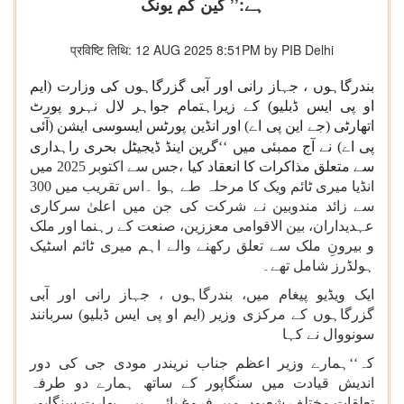
ہے:’’ گین کم یونگ
प्रविष्टि तिथि: 12 AUG 2025 8:51PM by PIB Delhi
بندرگاہوں ، جہاز رانی اور آبی گزرگاہوں کی وزارت (ایم
او پی ایس ڈبلیو) کے زیراہتمام جواہر لال نہرو پورٹ
اتھارٹی (جے این پی اے) اور انڈین پورٹس ایسوسی ایشن (آئی
پی اے) نے آج ممبئی میں ‘‘گرین اینڈ ڈیجیٹل
بحری راہداری
سے متعلق مذاکرات کا انعقاد کیا ،
جس سے اکتوبر 2025 میں
انڈیا میری ٹائم ویک کا مرحلہ طے ہوا ۔اس تقریب میں 300
سے زائد مندوبین نے شرکت کی جن میں اعلیٰ سرکاری
عہدیداران، بین الاقوامی معززین، صنعت کے رہنما اور ملک
و بیرونِ ملک سے تعلق رکھنے والے اہم میری ٹائم اسٹیک
ہولڈرز شامل تھے۔
ایک ویڈیو پیغام میں، بندرگاہوں ، جہاز رانی اور آبی
گزرگاہوں کے مرکزی وزیر (ایم او پی ایس ڈبلیو) سربانند
سونووال نے کہا
کہ‘‘ہمارے وزیر اعظم جناب نریندر مودی جی کی دور
اندیش قیادت میں سنگاپور کے ساتھ ہمارے دو طرفہ
تعلقات مختلف شعبوں میں فروغ پائے ہیں۔ بھارت-سنگاپور