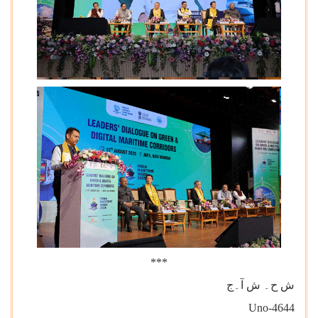
***
ش ح۔ ش آ۔ج
Uno-4644