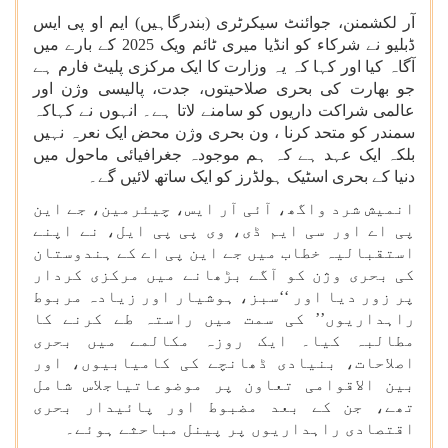
آر لکشمنن، جوائنٹ سیکرٹری (بندرگاہیں) ایم او پی ایس
ڈبلیو نے شرکاء کو انڈیا میری ٹائم ویک 2025 کے بارے میں
آگاہ کیا اور کہا کہ یہ وزارت کا ایک مرکزی پلیٹ فارم ہے
جو بھارت کی بحری صلاحیتوں، جدت، پالیسی وژن اور
عالمی شراکت داریوں کو سامنے لاتا ہے۔ انہوں نے کہاکہ
سمندر کو متحد کرنا ، ون بحری وژن محض ایک نعرہ نہیں
بلکہ ایک عہد ہے کہ ہم موجودہ جغرافیائی ماحول میں
دنیا کے بحری اسٹیک ہولڈرز کو ایک ساتھ لائیں گے۔
انمیش شرد واگھ، آئی آر ایس، چیئرمین، جے این
پی اے اور سی ایم ڈی، وی پی پی ایل، نے اپنے
استقبالیہ خطاب میں جے این پی اے کے ہندوستان
کی بحری وژن کو آگے بڑھانے میں مرکزی کردار
پر زور دیا اور ‘‘سبز، ہوشیار اور زیادہ مربوط
راہداریوں’’ کی سمت میں راستہ طے کرنے کا
مطالبہ کیا۔ ایک روزہ مکالمے میں بحری
اصلاحات، بنیادی ڈھانچے کی کامیابیوں، اور
بین الاقوامی تعاون پر موضوعاتیاجلاس شامل
تھے، جن کے بعد مضبوط اور پائیدار بحری
اقتصادی راہداریوں پر پینل مباحثے ہوئے۔