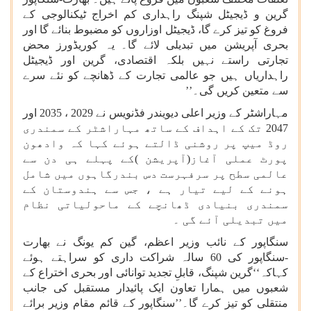
گرین و ڈیجیٹل شپنگ راہداری کم اخراج ٹیکنالوجی کے
فروغ کو تیز کرے گا، ڈیجیٹل اوزاروں کو مضبوط بنائے گا اور
بحری آپریشن میں تبدیلی لائے گا۔ یہ کوریڈورز محض
تجارتی راستے نہیں بلکہ اقتصادی، گرین اور ڈیجیٹل
راہداریاں ہیں جو عالمی تجارت کے ڈھانچے کو نئے سرے
سے متعین کریں گی۔’’
مہاراشٹر کے وزیر اعلی دیویندر فڈنویس نے 2029 ، 2035 اور
2047 تک کے اہداف کے ساتھ مہاراشٹر کے سمندری
روڈ میپ پر روشنی ڈالتے ہوئے کہا کہ وادھون
پورٹ عملی آغاز(آپریشن )کے پہلے ہی دن سے
عالمی سطح پر سرفہرست دس بندرگاہوں میں شامل
ہونے کے لیے تیار ہے ، جس سے ہندوستان کے
سمندری بنیادی ڈھانچے کے ماحولیاتی نظام
میں تبدیلی آئے گی ۔
سنگاپور کے نائب وزیر اعظم، گین کم یونگ نے بھارت
-سنگاپور کی 60 سالہ شراکت داری کو سراہتے ہوئے
کہاکہ‘‘گرین شپنگ، قابلِ تجدید توانائی اور بحری اختراع کے
شعبوں میں ہمارا تعاون ایک پائیدار مستقبل کی جانب
منتقلی کو تیز کرے گا۔’’سنگاپور کے قائم مقام وزیر برائے