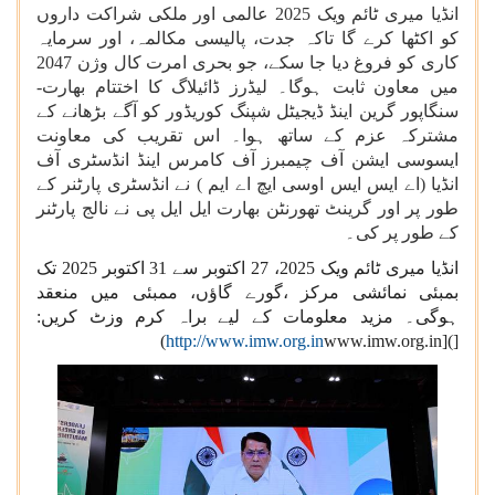
انڈیا میری ٹائم ویک 2025 عالمی اور ملکی شراکت داروں
کو اکٹھا کرے گا تاکہ جدت، پالیسی مکالمہ، اور سرمایہ
کاری کو فروغ دیا جا سکے، جو بحری امرت کال وژن 2047
میں معاون ثابت ہوگا۔ لیڈرز ڈائیلاگ کا اختتام بھارت-
سنگاپور گرین اینڈ ڈیجیٹل شپنگ کوریڈور کو آگے بڑھانے کے
مشترکہ عزم کے ساتھ ہوا۔ اس تقریب کی معاونت
ایسوسی ایشن آف چیمبرز آف کامرس اینڈ انڈسٹری آف
انڈیا (اے ایس ایس اوسی ایچ اے ایم ) نے انڈسٹری پارٹنر کے
طور پر اور گرینٹ تھورنٹن بھارت ایل ایل پی نے نالج پارٹنر
کے طور پر کی۔
انڈیا میری ٹائم ویک 2025، 27 اکتوبر سے 31 اکتوبر 2025 تک
بمبئی نمائشی مرکز ،گورے گاؤں، ممبئی میں منعقد
ہوگی۔ مزید معلومات کے لیے براہ کرم وزٹ کریں:
)
http://www.imw.org.in
www.imw.org.in](
[