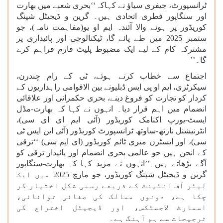
ٹرانسپورٹ، جیفری سیاؤ نے کہاکہ‘‘بحری شعبے میں بھارت
اور سنگاپور فطری اتحادی ہیں۔ گرین و ڈیجیٹل شپنگ
کوریڈور پر ہونے والا آئندہ ایم او یو(مفاہمت نامہ)، جو
ستمبر 2025 میں طے پائے گا، ٹیکنالوجی اور پائیداری پر
مشترکہ کام کے لیے ایک مضبوط پلیٹ فارم فراہم کرے
گا۔’’
اجتماع سے خطاب کرتے ہوئے، ٹی کے رام چندرن،
سیکرٹری، ایم او پی ایس ڈبلیونے بین الاقوامی راہداریوں کے
کردار کو تجارت کو فروغ دینے، بحری حکمرانی اور علاقائی
انضمام میں اہم قرار دیا۔ انہوں نے کہا کہ بھارت-مڈل
ایسٹ-یورپ اکنامک کوریڈور (آئی ایم ای ای سی)،
انٹرنیشنل نارتھ-ساوتھ ٹرانسپورٹ کوریڈور (آئی این ایس ٹی
سی)، اور ایسٹرن میری ٹائم کوریڈور (ای ایم سی) ‘‘ترقی
کے انجن ہیں جو عالمی بحری انضمام اور پائیدار ترقی کو
آگے بڑھاتے ہیں۔’’انہوں نے مزید کہا کہ بھارت-سنگاپور
گرین و ڈیجیٹل شپنگ کوریڈور، جو مارچ 2025 میں ایک
لیٹر آف انٹینٹ کے ذریعے رسمی شکل اختیار کر
چکا ہے، دونوں ممالک کی صفائی توانائی،
اسمارٹ لاجسٹکس، اور ڈیجیٹل اختراع کی
ترجیحات سے ہم آہنگ ہے۔