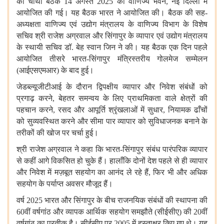
की
चौथी
बैठक
14
अगस्त
2025
को
वाणिज्य
भवन
,
नई
दिल्ली
में
आयोजित
की
गई।
यह
बैठक
भारत
ने
आयोजित
की।
बैठक
की
सह
-
अध्यक्षता
वाणिज्य
एवं
उद्योग
मंत्रालय
के
वाणिज्य
विभाग
के
विशेष
सचिव
श्री
राजेश
अग्रवाल
और
सिंगापुर
के
व्यापार
एवं
उद्योग
मंत्रालय
के
स्थायी
सचिव
डॉ
.
बेह
स्वान
जिन
ने
की।
यह
बैठक
एक
दिन
पहले
आयोजित
तीसरे
भारत
-
सिंगापुर
मंत्रिस्तरीय
गोलमेज
सम्मेलन
(
आईएसएमआर
)
के
बाद
हुई।
जेडब्ल्यूजीटीआई
के
दौरान
द्विपक्षीय
व्यापार
और
निवेश
संबंधों
को
प्रगाढ़
करने
,
बेहतर
समन्वय
के
लिए
प्राथमिकता
वाले
क्षेत्रों
की
पहचान
करने
,
रसद
और
आपूर्ति
श्रृंखलाओं
में
सुधार
,
नियामक
ढाँचों
को
सुव्यवस्थित
करने
और
सीमा
पार
व्यापार
को
सुविधाजनक
बनाने
के
तरीकों
की
खोज
पर
चर्चा
हुई।
श्री
राजेश
अग्रवाल
ने
कहा
कि
भारत
-
सिंगापुर
संबंध
पारंपरिक
व्यापार
से
कहीं
आगे
विकसित
हो
चुके
हैं।
हालाँकि
दोनों
देश
पहले
से
ही
व्यापार
और
निवेश
में
मज़बूत
सहयोग
का
आनंद
ले
रहे
हैं
,
फिर
भी
और
अधिक
सहयोग
के
पर्याप्त
अवसर
मौजूद
हैं।
वर्ष
2025
भारत
और
सिंगापुर
के
बीच
राजनयिक
संबंधों
की
स्थापना
की
60
वीं
वर्षगांठ
और
व्यापक
आर्थिक
सहयोग
समझौते
(
सीईसीए
)
की
20
वीं
वर्षगांठ
का
प्रतीक
है।
सीईसीए
पर
2005
में
हस्ताक्षर
किए
गए
थे।
यह