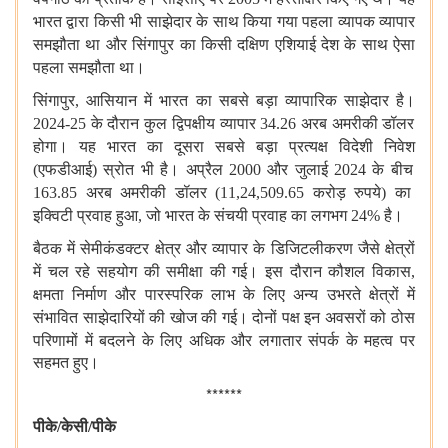
भारत
द्वारा
किसी
भी
साझेदार
के
साथ
किया
गया
पहला
व्यापक
व्यापार
समझौता
था
और
सिंगापुर
का
किसी
दक्षिण
एशियाई
देश
के
साथ
ऐसा
पहला
समझौता
था।
सिंगापुर
,
आसियान
में
भारत
का
सबसे
बड़ा
व्यापारिक
साझेदार
है।
2024-25
के
दौरान
कुल
द्विपक्षीय
व्यापार
34.26
अरब
अमरीकी
डॉलर
होगा।
यह
भारत
का
दूसरा
सबसे
बड़ा
प्रत्यक्ष
विदेशी
निवेश
(
एफडीआई
)
स्रोत
भी
है।
अप्रैल
2000
और
जुलाई
2024
के
बीच
163.85
अरब
अमरीकी
डॉलर
(11,24,509.65
करोड़
रुपये
)
का
इक्विटी
प्रवाह
हुआ
,
जो
भारत
के
संचयी
प्रवाह
का
लगभग
24%
है।
बैठक
में
सेमीकंडक्टर
क्षेत्र
और
व्यापार
के
डिजिटलीकरण
जैसे
क्षेत्रों
में
चल
रहे
सहयोग
की
समीक्षा
की
गई।
इस
दौरान
कौशल
विकास
,
क्षमता
निर्माण
और
पारस्परिक
लाभ
के
लिए
अन्य
उभरते
क्षेत्रों
में
संभावित
साझेदारियों
की
खोज
की
गई।
दोनों
पक्ष
इन
अवसरों
को
ठोस
परिणामों
में
बदलने
के
लिए
अधिक
और
लगातार
संपर्क
के
महत्व
पर
सहमत
हुए।
******
पीके
/
केसी
/
पीके