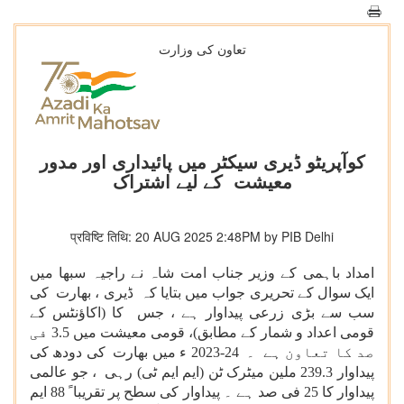
تعاون کی وزارت
کوآپریٹو ڈیری سیکٹر میں پائیداری اور مدور
معیشت کے لیے اشتراک
प्रविष्टि तिथि: 20 AUG 2025 2:48PM by PIB Delhi
امداد باہمی کے وزیر جناب امت شاہ نے راجیہ سبھا میں
ایک سوال کے تحریری جواب میں بتایا کہ ڈیری ، بھارت کی
سب سے بڑی زرعی پیداوار ہے ، جس کا (اکاؤنٹس کے
قومی اعداد و شمار کے مطابق)، قومی معیشت میں 3.5 فی
صد کا تعاون ہے ۔
2023-24
ء میں بھارت کی دودھ کی
پیداوار 239.3 ملین میٹرک ٹن (ایم ایم ٹی) رہی ، جو عالمی
پیداوار کا 25 فی صد ہے ۔ پیداوار کی سطح پر تقریبا ً 88 ایم