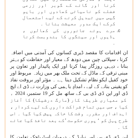
کرنا اور گائے کے گوبر اور زرعی
فضلے کو نامیاتی کھادوں اور بایو
گیس میں تبدیل کرنے کے لیے استعمال
کرکے ایک مدور معیشت بنانا ۔
مرے ہوئے جانوروں کی کھالوں ،
ہڈیوں اور سینگوں کا بندوبست کرنا
۔
ان اقدامات کا مقصد ڈیری کسانوں کی آمدنی میں اضافہ
کرنا ، سپلائی چین میں دودھ کے معیار اور حفاظت کو بہتر
بنانا ، دیہی روزگار پیدا کرنا اور ایک پائیدار اور تعاون پر
مبنی ترقی کے ماڈل کے تحت ملک بھر میں زیادہ مربوط اور
خود کفیل ایکو نظام تشکیل دینا ہے ۔ مؤثر اور بروقت نفاذ
کو یقینی بنانے کے لیے ، امدادِ باہمی کی وزارت نے ڈی اے ایچ
ڈی اور این ڈی ڈی بی کے ساتھ مل کر 19 ستمبر، 2024 ء
کو معیاری طریقۂ کار (مارگ درشیکا) کا آغاز
کیا ، جس میں تمام شراکت داروں کے لیے کردار ،
اہداف اور مقررہ وقت کا خاکہ پیش کیا گیا ۔ اس
طرح پہل کو ‘ پوری حکومت ’کے بعد نافذ کیا جائے
گا ۔
این ڈی ڈی بی اور نبارڈ کے درمیان اسٹریٹجک تعاون کا