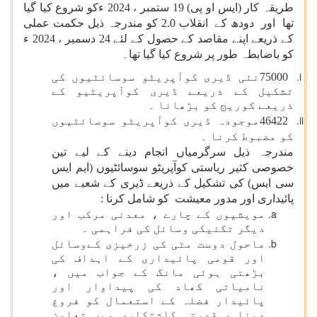
طریقہ کار (ایس او پی) 19 ستمبر ، 2024 ءکو شروع کیا گیا
تھا اور دودھ کے انقلاب 2.0 کو مندرجہ ذیل حکمت عملی
کے ذریعے اپنے مقاصد کے حصول کے لئے 24 دسمبر ، 2024 ء
کو باضابطہ طور پر شروع کیا گیا تھا۔
75000
نئی ڈیری کوآپریٹو سوسائٹیوں کی
تشکیل کے ذریعے ڈیری کوآپریٹیو کے
ذریعے کوریج کو بڑھانا ۔
46422
موجودہ ڈیری کوآپریٹو سوسائٹیوں
کو مضبوط کرنا ۔
مندرجہ ذیل سرگرمیاں انجام دینے کے لیے تین
خصوصی کثیر ریاستی کوآپریٹو سوسائٹیوں (ایم ایس
سی ایس) کی تشکیل کے ذریعے ڈیری کے شعبے میں
پائیداری اور مدور معیشت کو شامل کرنا :
مویشیوں کے چارے ، معدنی مرکب اور
دیگر تکنیکی وسائل کی فراہمی ۔
ماحول دوست مٹی کی زرخیزی کےوسائل
اور قومی پائیداری کے اہداف کی
بڑھتی ہوئی مانگ کے جواب میں ،
نامیاتی کھاد کی پیداوار اور
پائیدار فضلہ کے استعمال کو فروغ
دینا ، قدرتی کاشتکاری میں تعاون