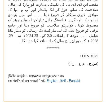
مقصد این ڈی ڈی بی کی تکنیکی مہارت کو نبارڈ کی مالی
صلاحیت کے ساتھ جوڑ کر ایک پائیدار اور آب و ہوا کے
موافق ڈیری سیکٹر کو فروغ دینا ہے ۔ اس میں بنیادی
ڈھانچے کے لیے گرین فنانسنگ ماڈل تیار کرنا ، ویلیو چینز کو
مضبوط کرنا ، کوآپریٹو صلاحیت کو فروغ دینا اور جامع
ترقی کو فروغ دینے کے لیے مارکیٹ تک رسائی کو بہتر بنانا
شامل ہے ۔ دودھ کے انقلاب 2.0 کو ، 25-2024ء سے 29-
2028 ء کے دوران پانچ سال کے لئے نافذ کیا جائے گا۔
*
******
U
.
No. 4975
(ش ح۔
م ع ۔ ع ا
)
(रिलीज़ आईडी: 2158426)
आगंतुक पटल : 36
इस विज्ञप्ति को इन भाषाओं में पढ़ें:
English
,
हिन्दी
,
Punjabi