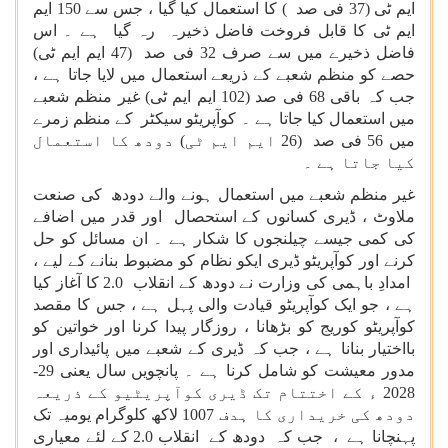
ایم ٹی (37 فی صد ) کا استعمال کیا گیا ، جس سے 150 ایم
ایم ٹی کا قابل فروخت فاضل ذخیرہ رہ گیا ہے ۔ اس
فاضل ذخیرے میں سے صرف 32 فی صد (47 ایم ایم ٹی)
حصے کو منظم شعبے کے ذریعے استعمال میں لایا جاتا ہے ،
جب کہ باقی 68 فی صد (102 ایم ایم ٹی) غیر منظم شعبے
میں استعمال کیا جاتا ہے ۔ کوآپریٹو سیکٹر کے منظم زمرے
میں 56 فی صد (26 ایم ایم ٹی) دودھ کا استعمال
کیا جاتا ہے ۔
غیر منظم شعبے میں استعمال ہونے والے دودھ کی صنعت
ملاوٹ ، ڈیری کسانوں کے استحصال اور قدر میں اضافے
کی کمی جیسے چیلنجوں کا شکار ہے ۔ ان مسائل کو حل
کرنے اور کوآپریٹو ڈیری ایکو نظام کو مضبوط بنانے کے لیے ،
امدادِ باہمی کی وزارت نے دودھ کے انقلاب 2.0 کا آغاز کیا
ہے ، جو ایک کوآپریٹو قیادت والی پہل ہے ، جس کا مقصد
کوآپریٹو کوریج کو بڑھانا ، روزگار پیدا کرنا اور خواتین کو
بااختیار بنانا ہے ، جب کہ ڈیری کے شعبے میں پائیداری اور
مدور معیشت کو شامل کرنا ہے ۔ پانچویں سال یعنی 29-
2028 ء کے اختتام تک ڈیری کوآپریٹیو کے ذریعہ
دودھ کی خریداری کا ہدف 1007 لاکھ کلوگرام یومیہ تک
پہنچانا ہے ، جب کہ دودھ کے انقلاب 2.0 کے لئے معیاری