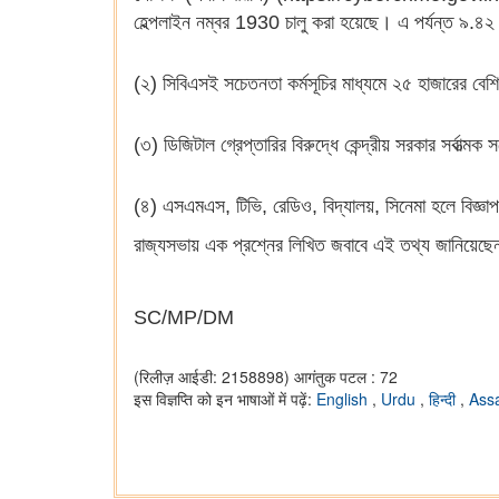
হেল্পলাইন নম্বর 1930 চালু করা হয়েছে। এ পর্যন্ত ৯.৪২ 
(২) সিবিএসই সচেতনতা কর্মসূচির মাধ্যমে ২৫ হাজারের বেশ
(৩) ডিজিটাল গ্রেপ্তারির বিরুদ্ধে কেন্দ্রীয় সরকার সর্বাত
(৪) এসএমএস, টিভি, রেডিও, বিদ্যালয়, সিনেমা হলে বিজ্ঞ
রাজ্যসভায় এক প্রশ্নের লিখিত জবাবে এই তথ্য জানিয়েছেন কেন্দ্
SC/MP/DM
(रिलीज़ आईडी: 2158898)
आगंतुक पटल : 72
इस विज्ञप्ति को इन भाषाओं में पढ़ें:
English
,
Urdu
,
हिन्दी
,
Ass