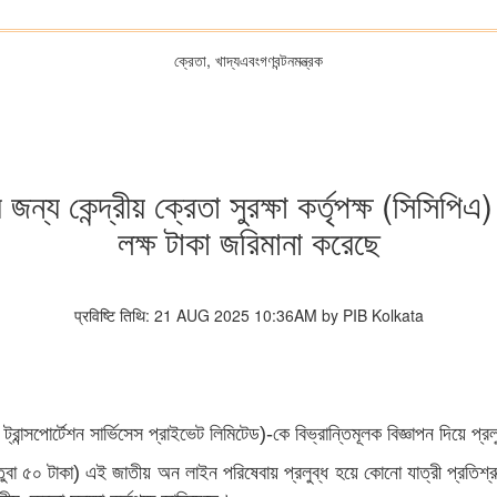
ক্রেতা, খাদ্যএবংগণবন্টনমন্ত্রক
নের জন্য কেন্দ্রীয় ক্রেতা সুরক্ষা কর্তৃপক্ষ (সিস
লক্ষ টাকা জরিমানা করেছে
प्रविष्टि तिथि: 21 AUG 2025 10:36AM by PIB Kolkata
পেন ট্রান্সপোর্টেশন সার্ভিসেস প্রাইভেট লিমিটেড)-কে বিভ্রান্তিমূলক বিজ্ঞাপন দিয়ে
টো নতুবা ৫০ টাকা) এই জাতীয় অন লাইন পরিষেবায় প্রলুব্ধ হয়ে কোনো যাত্রী প্রতি