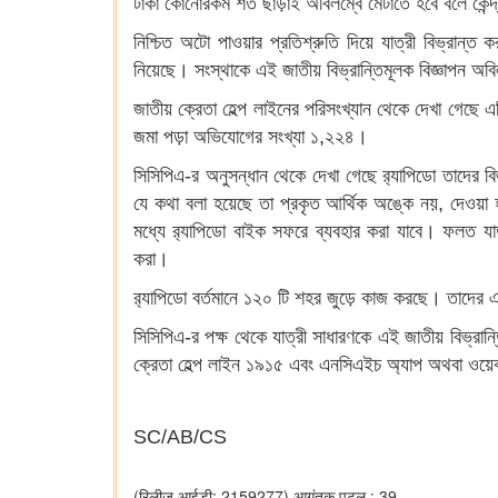
টাকা কোনোরকম শর্ত ছাড়াই অবিলম্বে মেটাতে হবে বলে কেন্দ্র
নিশ্চিত অটো পাওয়ার প্রতিশ্রুতি দিয়ে যাত্রী বিভ্রান্ত কর
নিয়েছে। সংস্থাকে এই জাতীয় বিভ্রান্তিমূলক বিজ্ঞাপন অব
জাতীয় ক্রেতা হেল্প লাইনের পরিসংখ্যান থেকে দেখা গেছ
জমা পড়া অভিযোগের সংখ্যা ১,২২৪।
সিসিপিএ-র অনুসন্ধান থেকে দেখা গেছে ব়্যাপিডো তাদের ব
যে কথা বলা হয়েছে তা প্রকৃত আর্থিক অঙ্কে নয়, দেওয়া 
মধ্যে ব়্যাপিডো বাইক সফরে ব্যবহার করা যাবে। ফলত যাত্
করা।
ব়্যাপিডো বর্তমানে ১২০ টি শহর জুড়ে কাজ করছে। তাদের 
সিসিপিএ-র পক্ষ থেকে যাত্রী সাধারণকে এই জাতীয় বিভ্রা
ক্রেতা হেল্প লাইন ১৯১৫ এবং এনসিএইচ অ্যাপ অথবা ওয়ে
SC/AB/CS
(रिलीज़ आईडी: 2159277)
आगंतुक पटल : 39