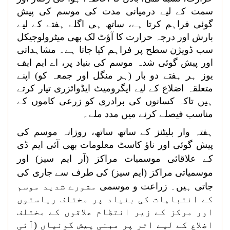
سمت کے لیے درمیانی مدت کی موسم کی پیش
گوئی فراہم کرتا ہے، ساتھ ہی اگلے ہفتے کے لیے
بارش اور درجہ حرارت کا آؤٹ لک بھی میٹرولوجیکل
سب ڈویژن سطح پر فراہم کیا جاتا ہے۔ مشاہداتی
اور پیش گوئی شدہ موسم کی بنیاد پر، اے ایم ایف
یوز ہر ہفتے دو بار (ہر منگل اور جمعہ کو) اپنے
متعلقہ اضلاع کے لیے ایگرومیٹ ایڈوائزری تیار کرتے
ہیں تاکہ کسانوں کی برادری کو زرعی کاموں کے
مناسب فیصلے کرنے میں مدد ملے۔
ہفتہ وار بلیٹنز کے ساتھ ساتھ، روزانہ موسم کی
پیش گوئی اور ناؤ کاسٹ معلومات بھی آئی ایم ڈی
کے علاقائی
موسمیات
مراکز (آر ایم سیز) اور
موسمیاتی
مراکز (ایم سیز) کی طرف سے جاری کی
جاتی ہیں۔ زراعت و موسمی
مشورے شدید موسم
کے انتباہات کی بنیاد پر مختلف ریاستوں
اور مرکز کے زیر انتظام علاقوں کے مختلف
اضلاع کے لیے اثر پر مبنی پیش گوئیاں (آئی