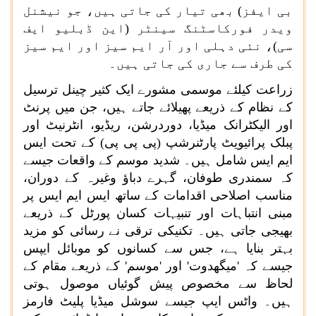
بی ایفز) بھی تیار کی جاتی ہیں، جو نیشنل
ویدر فورکاسٹنگ سینٹر (این ڈبلیو ایف
سی)، نئی دہلی اور آر ایم سیز اور ایم سیز
کی طرف سے جاری کی جاتی ہیں۔
زراعت کیلئے موسمی
مشورے ایک کثیر چینل ترسیل
کے نظام کے ذریعے پھیلائے جاتے ہیں، جن میں پرنٹ
اور الیکٹرانک میڈیا، دوردرشن، ریڈیو، انٹرنیٹ اور
پبلک پرائیویٹ پارٹنرشپ (پی پی پی) کے تحت ایس
ایم ایس شامل ہیں۔ شدید موسم کے واقعات جیسے
کہ سمندری طوفان، گہرے دباؤ وغیرہ کے دوران،
مناسب اصلاحی اقدامات کے ساتھ ایس ایم ایس پر
مبنی انتباہات اور تنبیہات کسان پورٹل کے ذریعے
بھیجی جاتی ہیں۔ تکنیکی ترقی نے رسائی کو مزید
بہتر بنایا ہے، جس سے کسانوں کو موبائل ایپس
جیسے کہ 'میگھدوت' اور 'موسم' کے ذریعے مقام کے
لحاظ سے مخصوص پیش گوئیاں موصول ہوتی
ہیں۔ واٹس ایپ جیسے سوشل میڈیا پلیٹ فارمز