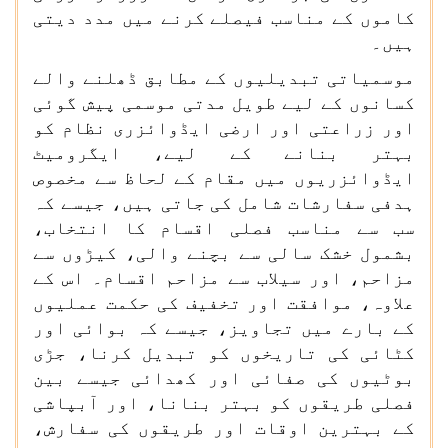
کاموں کے مناسب فیصلے کرنے میں مدد دیتی
ہیں۔
موسمیاتی تبدیلیوں کے مطابق ڈھلنے والے
کسانوں کے لیے طویل مدتی موسمی پیش گوئی
اور زراعتی اور ارضی ایڈوائزری نظام کو
بہتر بنانے کے لیے، ایگرومیٹ
ایڈوائزریوں میں مقام کے لحاظ سے مخصوص
ہدفی سفارشات شامل کی جاتی ہیں، جیسے کہ
سب سے مناسب فصلی اقسام کا انتخاب،
بشمول خشک سالی سے بچنے والی، کیڑوں سے
مزاحم، اور سیلاب سے مزاحم اقسام۔ اس کے
علاوہ، موافقت اور تخفیف کی حکمت عملیوں
کے بارے میں تجاویز، جیسے کہ بوائی اور
کٹائی کی تاریخوں کو تبدیل کرنا، جڑی
بوٹیوں کی صفائی اور کھدائی جیسے بین
فصلی طریقوں کو بہتر بنانا، اور آبپاشی
کے بہترین اوقات اور طریقوں کی سفارش،