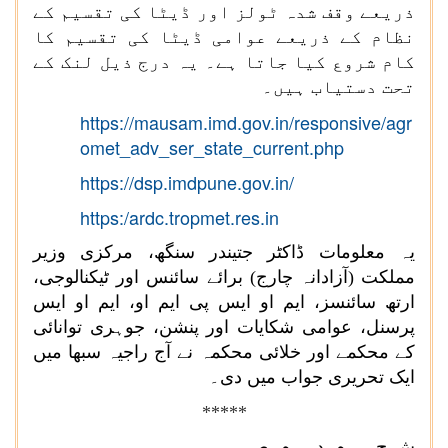
ذریعے وقف شدہ ٹولز اور ڈیٹا کی تقسیم کے
نظام کے ذریعے عوامی ڈیٹا کی تقسیم کا
کام شروع کیا جاتا ہے۔ یہ درج ذیل لنک کے
تحت دستیاب ہیں۔
https://mausam.imd.gov.in/responsive/agr
omet_adv_ser_state_current.php
https://dsp.imdpune.gov.in/
https:/ardc.tropmet.res.in
یہ معلومات ڈاکٹر جتیندر سنگھ، مرکزی وزیر
مملکت (آزادانہ چارج) برائے سائنس اور ٹیکنالوجی،
ارتھ سائنسز، ایم او ایس پی ایم او، ایم او ایس
پرسنل، عوامی شکایات اور پنشن، جوہری توانائی
کے محکمے اور خلائی محکمہ نے آج راجیہ سبھا میں
ایک تحریری جواب میں دی۔
*****
ش ح ۔ م د ۔ م ص