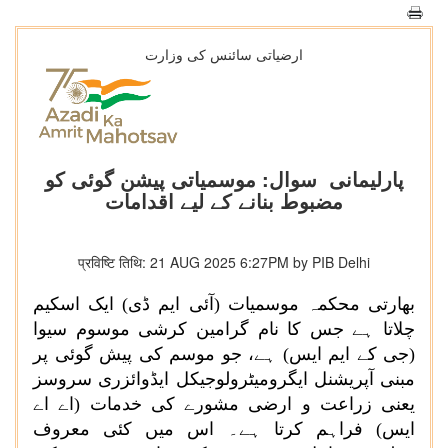
ارضیاتی سائنس کی وزارت
پارلیمانی سوال: موسمیاتی پیشن گوئی کو
مضبوط بنانے کے لیے اقدامات
प्रविष्टि तिथि: 21 AUG 2025 6:27PM by PIB Delhi
بھارتی محکمہ موسمیات (آئی ایم ڈی) ایک اسکیم
چلاتا ہے جس کا نام گرامین کرشی موسوم سیوا
(جی کے ایم ایس) ہے، جو موسم کی پیش گوئی پر
مبنی آپریشنل ایگرومیٹرولوجیکل ایڈوائزری سروسز
یعنی زراعت و ارضی مشورے کی خدمات (اے اے
ایس) فراہم کرتا ہے۔ اس میں کئی معروف