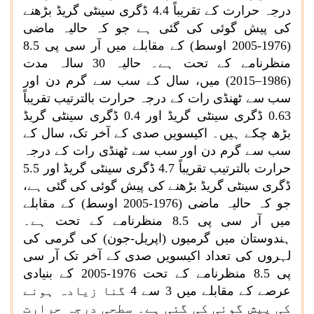
درجہ حرارت کے تقریباً
4.4
ڈگری سینٹی گریڈ بڑھنے
کی پیش گوئی کی گئی ہے جو کہ حالیہ ماضی
(
1976
-
2005
اوسط) کے مقابلے میں آر سی پی
8.5
منظرنامے کے تحت ہے۔ حالیہ
30
سالہ مدت
(
1986
–
2015
) میں، سال کے سب سے گرم دن اور
سب سے ٹھنڈی رات کے درجہ حرارت بالترتیب تقریباً
0.63
ڈگری سینٹی گریڈ اور
0.4
ڈگری سینٹی گریڈ
بڑھ چکے ہیں۔ اکیسویں صدی کے آخر تک، سال کے
سب سے گرم دن اور سب سے ٹھنڈی رات کے درجہ
حرارت بالترتیب تقریباً
4.7
ڈگری سینٹی گریڈ اور
5.5
ڈگری سینٹی گریڈ بڑھنے کی پیش گوئی کی گئی ہے،
جو کہ حالیہ ماضی (
1976
-
2005
اوسط) کے مقابلے
میں آر سی پی
8.5
منظرنامے کے تحت ہے۔
ہندوستان میں گرمیوں (اپریل-جون) کی گرمی کی
لہروں کی تعداد اکیسویں صدی کے آخر تک آر سی
پی
8.5
منظرنامے کے تحت
1976
-
2005
کے بنیادی
عرصے کے مقابلے میں
3
سے
4
گنا زیادہ ہونے
کی پیش گوئی کی گئی ہے۔ سطحی درجہ حرارت