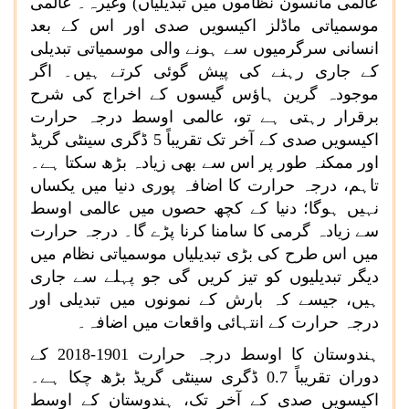
عالمی مانسون نظاموں میں تبدیلیاں) وغیرہ۔ عالمی
موسمیاتی ماڈلز اکیسویں صدی اور اس کے بعد
انسانی سرگرمیوں سے ہونے والی موسمیاتی تبدیلی
کے جاری رہنے کی پیش گوئی کرتے ہیں۔ اگر
موجودہ گرین ہاؤس گیسوں کے اخراج کی شرح
برقرار رہتی ہے تو، عالمی اوسط درجہ حرارت
اکیسویں صدی کے آخر تک تقریباً
5
ڈگری سینٹی گریڈ
اور ممکنہ طور پر اس سے بھی زیادہ بڑھ سکتا ہے۔
تاہم، درجہ حرارت کا اضافہ پوری دنیا میں یکساں
نہیں ہوگا؛ دنیا کے کچھ حصوں میں عالمی اوسط
سے زیادہ گرمی کا سامنا کرنا پڑے گا۔ درجہ حرارت
میں اس طرح کی بڑی تبدیلیاں موسمیاتی نظام میں
دیگر تبدیلیوں کو تیز کریں گی جو پہلے سے جاری
ہیں، جیسے کہ بارش کے نمونوں میں تبدیلی اور
درجہ حرارت کے انتہائی واقعات میں اضافہ۔
ہندوستان کا اوسط درجہ حرارت
1901
-
2018
کے
دوران تقریباً
0.7
ڈگری سینٹی گریڈ بڑھ چکا ہے۔
اکیسویں صدی کے آخر تک، ہندوستان کے اوسط