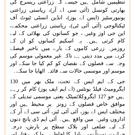
تنظیمیں شامل ہیں جیسے کہ زراعتی ریسرچ کی
بھارتی کونسل (آئی سی اے آر)، ریاستی
زراعتی
یونیورسٹیز (ایس اے یوز)، انڈین انسٹی ٹیوٹ آف
ٹیکنالوجی (آئی آئی ٹی)، ریاستی
زراعتی
محکمے،
این جی اوز وغیرہ، جو کسانوں کی بھلائی کے لیے
کام کرتی ہیں۔ یہ اسکیم کسانوں کو ان کے
روزمرہ زرعی کاموں کے بارے میں باخبر فیصلے
کرنے میں مدد دیتی ہے تاکہ غیر معمولی موسم کی
وجہ سے فصلوں کے نقصان کو کم کیا جا سکے اور
موسم اور موسمی حالات سے فائدہ اٹھایا جا سکے۔
جی کے ایم ایس کے تحت، ملک بھر میں
130
ایگرومیٹ فیلڈ یونٹس (اے ایم ایف یوز) کام کر رہے
ہیں جو
127
ایگروکلائمیٹک یعنی موسمی تبدیلی کے
موافق خاص فصلوں کے زونز پر محیط ہیں اور
مختلف ایس اے یوز، آئی آئی ٹیز، آئی سی اے آر کے
اداروں وغیرہ میں واقع ہیں۔ آئی ایم ڈی پانچ دنوں
کے لیے ضلعی اور بلاک سطح پر بارش، درجہ
حرارت، نسبتاً نمی، بادل کا احاطہ، ہوا کی رفتار اور