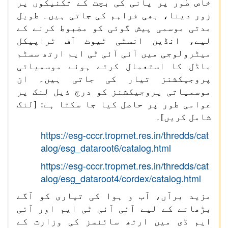
خاص طور پر پانی کی بچت کے تکنیکوں پر
زور دینا، بھی فراہم کی جاتی ہیں۔ طویل
مدتی موسمی پیش گوئی کو مضبوط کرنے کے
لیے، انڈین انسٹی ٹیوٹ آف ٹراپیکل
میٹرولوجی میں آئی آئی ٹی ایم ارتھ سسٹم
ماڈل کا استعمال کرتے ہوئے موسمیاتی
پروجیکشنز تیار کی جاتی ہیں۔ ان
موسمیاتی پروجیکشنز کو درج ذیل لنک پر
عوامی طور پر حاصل کیا جا سکتا ہے: [لنک
شامل کریں]۔
https://esg-cccr.tropmet.res.in/thredds/cat
alog/esg_dataroot6/catalog.html
https://esg-cccr.tropmet.res.in/thredds/cat
alog/esg_dataroot4/cordex/catalog.html
مزید برآں، آب و ہوا کی تیاری کو آگے
بڑھانے کے لیے آئی آئی ٹی ایم اور آئی
ایم ڈی میں ارتھ سائنسز کی وزارت کے