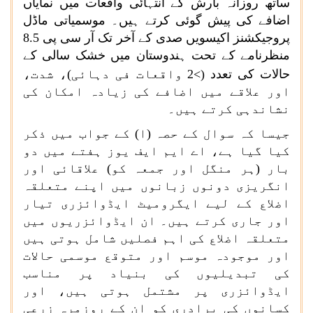
ساتھ روزانہ بارش کے انتہائی واقعات میں نمایاں
اضافے کی پیش گوئی کرتے ہیں۔ موسمیاتی ماڈل
پروجیکشنز اکیسویں صدی کے آخر تک آر سی پی
8.5
منظرنامے کے تحت ہندوستان میں خشک سالی کے
حالات کی تعدد (>
2
واقعات فی دہائی)، شدت،
اور علاقے میں اضافے کی زیادہ امکان کی
نشاندہی کرتے ہیں۔
جیسا کہ سوال کے حصہ (ا) کے جواب میں ذکر
کیا گیا ہے، اے ایم ایف یوز ہفتے میں دو
بار (ہر منگل اور جمعہ کو) علاقائی اور
انگریزی دونوں زبانوں میں اپنے متعلقہ
اضلاع کے لیے ایگرومیٹ ایڈوائزری تیار
اور جاری کرتے ہیں۔ ان ایڈوائزریوں میں
متعلقہ اضلاع کی اہم فصلیں شامل ہوتی ہیں
اور موجودہ موسم اور متوقع موسمی حالات
کی تبدیلیوں کی بنیاد پر مناسب
ایڈوائزری پر مشتمل ہوتی ہیں، اور
کسانوں کی برادری کو ان کے روزمرہ زرعی