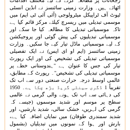
رجحانات پر مطالعہ کرنے کے لیے مختلف اقدامات
اٹھائے ہیں۔ وزارت زمینی سائنسز نے انڈین انسٹی
ٹیوٹ آف ٹراپیکل میٹرولوجی (آئی آئی ٹی ایم) میں
موسمی تبدیلی میں ریسرچ کیلئے مرکز قائم کیا ہے
تاکہ موسمیاتی تبدیلی کا مطالعہ کیا جا سکے اور
موسمیاتی تبدیلیوں کی پیش گوئی اور پروجیکشن
کے لیے موسمیاتی ماڈل تیار کیے جا سکیں۔ وزارت
زمینی سائنسز (ایم او ای ایس) نے ایک تفصیلی
موسمیاتی تبدیلی کی تشخیص کی اور ایک رپورٹ
تیار کی جس کا عنوان ہے "ہندوستانی خطے پر
موسمیاتی تبدیلی کی تشخیص"۔ رپورٹ کے مطابق،
عالمی اوسط درجہ حرارت صنعتی دور سے اب تک
تقریباً
1
ڈگری سینٹی گریڈ بڑھ چکا ہے۔
1950
کی دہائی سے اب تک ہونے والی گرمی نے عالمی
سطح پر موسم اور شدید موسموں (جیسے کہ
گرمی کی لہریں، خشک سالی، شدید بارشیں، اور
شدید سمندری طوفان) میں نمایاں اضافہ کیا ہے،
بارش اور ہوا کے نمونوں میں تبدیلیاں (بشمول