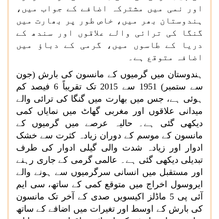
اور نمی میں مشترکہ اضافے کے جواب میں،
ہندوستان بھر میں، خاص طور پر بھارت میں
گنگا کی ترائی والے علاقوں اور سندھ کے
دریا کے طاسوں میں، گرمی کے دباؤ میں
اضافہ متوقع ہے۔
ہندوستان میں گرمیوں کے مانسون کی بارش (جون
سے ستمبر)
1951
سے
2015
تک تقریباً
6
فیصد کم
ہوئی ہے، جس میں بھارت میں گنگا کی ترائی والے
میدانی علاقوں اور مغربی گھاٹ میں نمایاں کمی
دیکھی گئی ہے۔ حالیہ عرصے میں گرمیوں کے
مانسون کے موسم کے دوران زیادہ کثرت سے خشک
ادوار اور زیادہ شدت والی گیلی ادوار کی طرف
تبدیلی دیکھی گئی ہے۔ عالمی گرمی کے جاری رہنے
اور مستقبل میں انسانی سرگرمیوں سے ہونے والے
ایروسول اخراج میں متوقع کمی کے ساتھ، سی ایم
آئی پی
5
ماڈلز اکیسویں صدی کے آخر تک مانسون
کی بارش کے اوسط اور تغیرات میں اضافے کے ساتھ