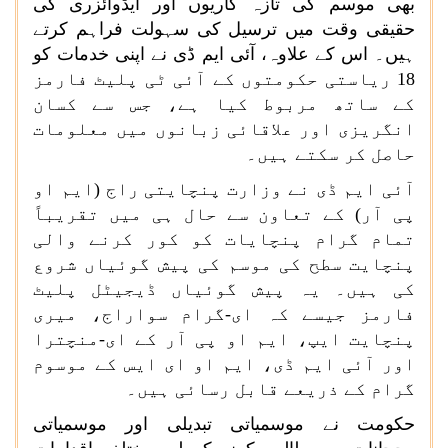
بھی موسم کی تازہ کاریوں اور ایڈوائزری کی
حقیقی وقت میں ترسیل کی سہولت فراہم کرتے
ہیں۔ اس کے علاوہ، آئی ایم ڈی نے اپنی خدمات کو
18
ریاستی حکومتوں کے آئی ٹی پلیٹ فارمز
کے ساتھ مربوط کیا ہے، جس سے کسان
انگریزی اور علاقائی زبانوں میں معلومات
حاصل کر سکتے ہیں۔
آئی ایم ڈی نے وزارت پنچایتی راج (ایم او
پی آر) کے تعاون سے حال ہی میں تقریباً
تمام گرام پنچایات کو کور کرنے والی
پنچایت سطح کی موسم کی پیش گوئیاں شروع
کی ہیں۔ یہ پیش گوئیاں ڈیجیٹل پلیٹ
فارمز جیسے کہ ای-گرام سواراج، میری
پنچایت ایپ، ایم او پی آر کے ای-منچترا
اور آئی ایم ڈی، ایم او ای ایس کے موسوم
گرام کے ذریعے قابل رسائی ہیں۔
حکومت نے موسمیاتی تبدیلی اور موسمیاتی