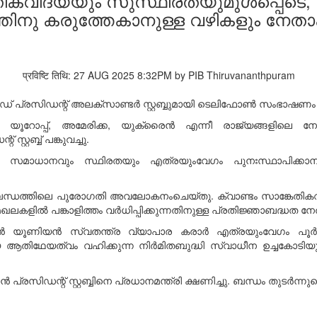
തികവിദ്യയും സുസ്ഥിരതയുമുൾപ്പെടെ
ിനു കരുത്തേകാനുള്ള വഴികളും നേതാ
प्रविष्टि तिथि: 27 AUG 2025 8:32PM by PIB Thiruvananthpuram
ൻലൻഡ് പ്രസിഡന്റ് അലക്സാണ്ടർ സ്റ്റബ്ബുമായി ടെലിഫോൺ സംഭാഷണം 
യൂറോപ്പ്, അമേരിക്ക, യുക്രൈൻ എന്നീ രാജ്യങ്ങളിലെ ന
്റ്റബ്ബ് പങ്കുവച്ചു.
സമാധാനവും സ്ഥിരതയും എത്രയുംവേഗം പുനഃസ്ഥാപിക്കാന
ന്ധത്തിലെ പുരോഗതി അവലോകനംചെയ്തു. ക്വാണ്ടം സാങ്കേതിക
ലകളിൽ പങ്കാളിത്തം വർധിപ്പിക്കുന്നതിനുള്ള പ്രതിജ്ഞാബദ്ധത നേ
യൂണിയൻ സ്വതന്ത്ര വ്യാപാര കരാർ എത്രയുംവേഗം പൂർത്തീക
ഇന്ത്യ ആതിഥേയത്വം വഹിക്കുന്ന നിർമിതബുദ്ധി സ്വാധീന ഉച്ചകോടി
 പ്രസിഡന്റ് സ്റ്റബ്ബിനെ പ്രധാനമന്ത്രി ക്ഷണിച്ചു. ബന്ധം തുടർ