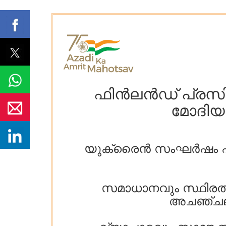
ഫിൻലൻഡ് പ്രസിഡന്
മോദിയ
യുക്രൈൻ സംഘർഷം പരിഹര
സമാധാനവും സ്ഥിരതയ
അചഞ്ചലമാ