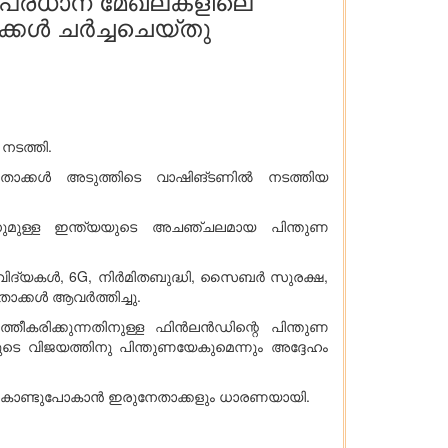
, പ്രധാന മേഖലകളിലെ
ക്കൾ ചർച്ചചെയ്തു
നടത്തി.
േതാക്കൾ അടുത്തിടെ വാഷിങ്ടണിൽ നടത്തിയ
ുമുള്ള ഇന്ത്യയുടെ അചഞ്ചലമായ പിന്തുണ
വിദ്യകൾ, 6G, നിർമിതബുദ്ധി, സൈബർ സുരക്ഷ,
താക്കൾ ആവർത്തിച്ചു.
രിക്കുന്നതിനുള്ള ഫിൻലൻഡിന്റെ പിന്തുണ
യുടെ വിജയത്തിനു പിന്തുണയേകുമെന്നും അദ്ദേഹം
ന്നുകൊണ്ടുപോകാൻ ഇരുനേതാക്കളും ധാരണയായി.