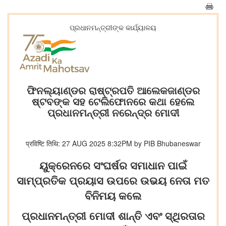
ପ୍ରଧାନମନ୍ତ୍ରୀଙ୍କ କାର୍ଯ୍ୟାଳୟ
ଫିନଲ୍ୟାଣ୍ଡର ରାଷ୍ଟ୍ରପତି ଆଲେକଜାଣ୍ଡର
ଷ୍ଟବଙ୍କ ସହ ଟେଲିଫୋନରେ କଥା ହେଲେ
ପ୍ରଧାନମନ୍ତ୍ରୀ ନରେନ୍ଦ୍ର ମୋଦୀ
प्रविष्टि तिथि: 27 AUG 2025 8:32PM by PIB Bhubaneswar
ୟୁକ୍ରେନରେ ସଂଘର୍ଷର ସମାଧାନ ପାଇଁ
ସାମ୍ପ୍ରତିକ ପ୍ରୟାସ ଉପରେ ଉଭୟ ନେତା ମତ
ବିନିମୟ କଲେ
ପ୍ରଧାନମନ୍ତ୍ରୀ ମୋଦୀ ଶାନ୍ତି ଏବଂ ସ୍ଥିରତାର