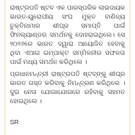
ରାଷ୍ଟ୍ରପତି ଷ୍ଟବ ଏକ ପାରସ୍ପରିକ ଲାଭଦାୟକ
ଭାରତ-ୟୁରୋପୀୟ ସଂଘ ମୁକ୍ତ ବାଣିଜ୍ୟ
ଚୁକ୍ତିନାମାର ଶୀଘ୍ର ସମାପ୍ତି ପାଇଁ
ଫିନଲ୍ୟାଣ୍ଡର ସମର୍ଥନକୁ ଦୋହରାଇଥିଲେ। ସେ
୨୦୨୬ରେ ଭାରତ ଦ୍ୱାରା ଆୟୋଜିତ ହେବାକୁ
ଥିବା ଏଆଇ ଇମ୍ପାକ୍ଟ ସମ୍ମିଳନୀର ସଫଳତା
ପାଇଁ ମଧ୍ୟ ସମର୍ଥନ କରିଥିଲେ ।
ପ୍ରଧାନମନ୍ତ୍ରୀ ରାଷ୍ଟ୍ରପତି ଷ୍ଟବ୍‌ଙ୍କୁ ଶୀଘ୍ର
ଭାରତ ଗସ୍ତ କରିବାକୁ ନିମନ୍ତ୍ରଣ କରିଥିଲେ ।
ଦୁଇ ନେତା ଯୋଗାଯୋଗରେ ରହିବାକୁ ସହମତ
ହୋଇଥିଲେ ।
SR