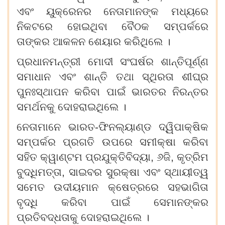
ଏବଂ ୟୁକ୍ରେନର ନେତାମାନଙ୍କ ମଧ୍ୟରେ
ନିକଟରେ ହୋଇଥିବା ବୈଠକ ସମ୍ପର୍କରେ
ତାଙ୍କର ଆକଳନ ଶେୟାର କରିଥିଲେ ।
ପ୍ରଧାନମନ୍ତ୍ରୀ ମୋଦୀ ସଂଘର୍ଷର ଶାନ୍ତିପୂର୍ଣ୍ଣ
ସମାଧାନ ଏବଂ ଶାନ୍ତି ତଥା ସ୍ଥିରତା ଶୀଘ୍ର
ପୁନଃସ୍ଥାପନ କରିବା ପାଇଁ ଭାରତର ନିରନ୍ତର
ସମର୍ଥନକୁ ଦୋହରାଇଥିଲେ ।
ନେତାମାନେ ଭାରତ-ଫିନଲ୍ୟାଣ୍ଡ ଦ୍ୱିପାକ୍ଷିକ
ସମ୍ପର୍କର ପ୍ରଗତି ଉପରେ ସମୀକ୍ଷା କରିବା
ସହିତ କ୍ୱାଣ୍ଟମ ପ୍ରଯୁକ୍ତିବିଦ୍ୟା, ୬ଜି, କୃତ୍ରିମ
ବୁଦ୍ଧିମତ୍ତା, ସାଇବର ସୁରକ୍ଷା ଏବଂ ସ୍ଥାୟୀତ୍ୱ
ସମେତ ଉଦୀୟମାନ କ୍ଷେତ୍ରରେ ସହଭାଗିତା
ବୃଦ୍ଧି କରିବା ପାଇଁ ସେମାନଙ୍କର
ପ୍ରତିବଦ୍ଧତାକୁ ଦୋହରାଇଥିଲେ ।