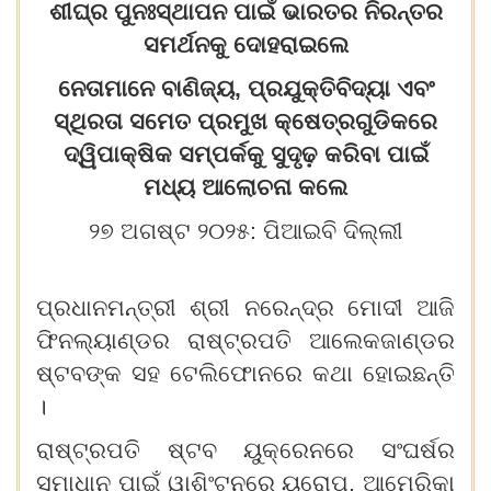
ଶୀଘ୍ର ପୁନଃସ୍ଥାପନ ପାଇଁ ଭାରତର ନିରନ୍ତର
ସମର୍ଥନକୁ ଦୋହରାଇଲେ
ନେତାମାନେ ବାଣିଜ୍ୟ, ପ୍ରଯୁକ୍ତିବିଦ୍ୟା ଏବଂ
ସ୍ଥିରତା ସମେତ ପ୍ରମୁଖ କ୍ଷେତ୍ରଗୁଡିକରେ
ଦ୍ୱିପାକ୍ଷିକ ସମ୍ପର୍କକୁ ସୁଦୃଢ଼ କରିବା ପାଇଁ
ମଧ୍ୟ ଆଲୋଚନା କଲେ
୨୭ ଅଗଷ୍ଟ ୨୦୨୫: ପିଆଇବି ଦିଲ୍ଲୀ
ପ୍ରଧାନମନ୍ତ୍ରୀ ଶ୍ରୀ ନରେନ୍ଦ୍ର ମୋଦୀ ଆଜି
ଫିନଲ୍ୟାଣ୍ଡର ରାଷ୍ଟ୍ରପତି ଆଲେକଜାଣ୍ଡର
ଷ୍ଟବଙ୍କ ସହ ଟେଲିଫୋନରେ କଥା ହୋଇଛନ୍ତି
।
ରାଷ୍ଟ୍ରପତି ଷ୍ଟବ ୟୁକ୍ରେନରେ ସଂଘର୍ଷର
ସମାଧାନ ପାଇଁ ୱାଶିଂଟନରେ ୟୁରୋପ, ଆମେରିକା