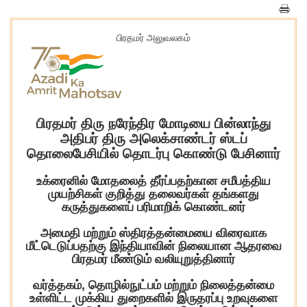
பிரதமர் அலுவலகம்
பிரதமர் திரு நரேந்திர மோடியை பின்லாந்து
அதிபர் திரு அலெக்சாண்டர் ஸ்டப்
தொலைபேசியில் தொடர்பு கொண்டு பேசினார்
உக்ரைனில் மோதலைத் தீர்ப்பதற்கான சமீபத்திய
முயற்சிகள் குறித்து தலைவர்கள் தங்களது
கருத்துகளைப் பரிமாறிக் கொண்டனர்
அமைதி மற்றும் ஸ்திரத்தன்மையை விரைவாக
மீட்டெடுப்பதற்கு இந்தியாவின் நிலையான ஆதரவை
பிரதமர் மீண்டும் வலியுறுத்தினார்
வர்த்தகம், தொழில்நுட்பம் மற்றும் நிலைத்தன்மை
உள்ளிட்ட முக்கிய துறைகளில் இருதரப்பு உறவுகளை