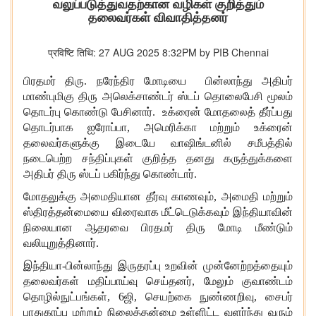
வலுப்படுத்துவதற்கான வழிகள் குறித்தும்
தலைவர்கள் விவாதித்தனர்
प्रविष्टि तिथि: 27 AUG 2025 8:32PM by PIB Chennai
பிரதமர் திரு. நரேந்திர மோடியை பின்லாந்து அதிபர்
மாண்புமிகு திரு அலெக்சாண்டர் ஸ்டப் தொலைபேசி மூலம்
தொடர்பு கொண்டு பேசினார். உக்ரைன் மோதலைத் தீர்ப்பது
தொடர்பாக ஐரோப்பா
, அமெரிக்கா மற்றும் உக்ரைன்
தலைவர்களுக்கு இடையே வாஷிங்டனில் சமீபத்தில்
நடைபெற்ற சந்திப்புகள் குறித்த தனது கருத்துக்களை
அதிபர் திரு ஸ்டப் பகிர்ந்து கொண்டார்.
மோதலுக்கு அமைதியான தீர்வு காணவும்
, அமைதி மற்றும்
ஸ்திரத்தன்மையை விரைவாக மீட்டெடுக்கவும் இந்தியாவின்
நிலையான ஆதரவை பிரதமர் திரு மோடி மீண்டும்
வலியுறுத்தினார்.
இந்தி
யா-பின்லாந்து இருதரப்பு உறவின் முன்னேற்றத்தையும்
தலைவர்கள் மதிப்பாய்வு செய்தனர், மேலும் குவாண்டம்
தொழில்நுட்பங்கள், 6ஜி, செயற்கை நுண்ணறிவு, சைபர்
பாதுகாப்பு மற்றும் நிலைத்தன்மை உள்ளிட்ட வளர்ந்து வரும்