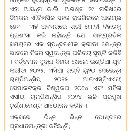
ତାଙ୍କର ହୃଦୟସ୍ପର୍ଶୀ ଶୁଭକାମନା ଜଣାଇଛନ୍ତି ।
ଏହା ଆସନ୍ତା କାଲି, ଅଗଷ୍ଟ ୨୯ ତାରିଖରେ
ବିହାରର ଐତିହାସିକ ସହର ରାଜଗିରରେ ଆରମ୍ଭ
ହେବ । ଏହି ଅବସରରେ ଶ୍ରୀ ମୋଦୀ ବିହାରକୁ
ପ୍ରଶଂସା କରି କହିଛନ୍ତି ଯେ, ସାମ୍ପ୍ରତିକ
ସମୟରେ ଏକ ସ୍ପନ୍ଦନଶୀଳ କ୍ରୀଡା କେନ୍ଦ୍ର
ଭାବରେ ନିଜର ସ୍ୱତନ୍ତ୍ର ପରିଚୟ ସୃଷ୍ଟି କରିଛି
। ବର୍ତ୍ତମାନ ସୁଦ୍ଧା ବିହାର ଖେଲୋ ଇଣ୍ଡିଆ ଯୁବ
କ୍ରୀଡା ୨୦୨୫, ଏସିଆ ରଗ୍‌ବି ୟୁ୨୦ ସେଭେନ୍ସ
ଚାମ୍ପିଅନ୍‌ସିପ୍ ୨୦୨୫, ଆଇଏସ୍‌ଟିଏଏଫ୍
ସେପାକଟକ୍ର ବିଶ୍ୱକପ ୨୦୨୪ ଏବଂ ମହିଳା
ଏସୀୟ ଚାମ୍ପିଅନ୍‌ସିପ ୨୦୨୪ ଭଳି ପ୍ରମୁଖ
ଟୁର୍ଣ୍ଣାମେଣ୍ଟ ଆୟୋଜନ କରିଛି ।
ଏକ୍ସରେ ଭିନ୍ନ ଭିନ୍ନ ପୋଷ୍ଟରେ
ପ୍ରଧାନମନ୍ତ୍ରୀ କହିଛନ୍ତି;