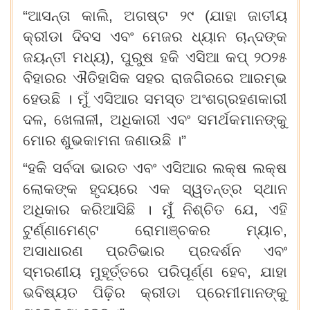
“ଆସନ୍ତା କାଲି, ଅଗଷ୍ଟ ୨୯ (ଯାହା ଜାତୀୟ
କ୍ରୀଡା ଦିବସ ଏବଂ ମେଜର ଧ୍ୟାନ ଚାନ୍ଦଙ୍କ
ଜୟନ୍ତୀ ମଧ୍ୟ), ପୁରୁଷ ହକି ଏସିଆ କପ୍ ୨୦୨୫
ବିହାରର ଐତିହାସିକ ସହର ରାଜଗିରରେ ଆରମ୍ଭ
ହେଉଛି । ମୁଁ ଏସିଆର ସମସ୍ତ ଅଂଶଗ୍ରହଣକାରୀ
ଦଳ, ଖେଳାଳୀ, ଅଧିକାରୀ ଏବଂ ସମର୍ଥକମାନଙ୍କୁ
ମୋର ଶୁଭକାମନା ଜଣାଉଛି ।”
“ହକି ସର୍ବଦା ଭାରତ ଏବଂ ଏସିଆର ଲକ୍ଷ ଲକ୍ଷ
ଲୋକଙ୍କ ହୃଦୟରେ ଏକ ସ୍ୱତନ୍ତ୍ର ସ୍ଥାନ
ଅଧିକାର କରିଆସିଛି । ମୁଁ ନିଶ୍ଚିତ ଯେ, ଏହି
ଟୁର୍ଣ୍ଣାମେଣ୍ଟ ରୋମାଞ୍ଚକର ମ୍ୟାଚ,
ଅସାଧାରଣ ପ୍ରତିଭାର ପ୍ରଦର୍ଶନ ଏବଂ
ସ୍ମରଣୀୟ ମୁହୂର୍ତ୍ତରେ ପରିପୂର୍ଣ୍ଣ ହେବ, ଯାହା
ଭବିଷ୍ୟତ ପିଢ଼ିର କ୍ରୀଡା ପ୍ରେମୀମାନଙ୍କୁ