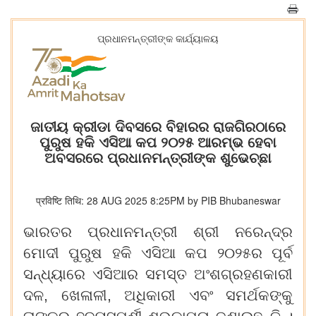
ପ୍ରଧାନମନ୍ତ୍ରୀଙ୍କ କାର୍ଯ୍ୟାଳୟ
ଜାତୀୟ କ୍ରୀଡା ଦିବସରେ ବିହାରର ରାଜଗିରଠାରେ
ପୁରୁଷ ହକି ଏସିଆ କପ ୨୦୨୫ ଆରମ୍ଭ ହେବା
ଅବସରରେ ପ୍ରଧାନମନ୍ତ୍ରୀଙ୍କ ଶୁଭେଚ୍ଛା
प्रविष्टि तिथि: 28 AUG 2025 8:25PM by PIB Bhubaneswar
ଭାରତର ପ୍ରଧାନମନ୍ତ୍ରୀ ଶ୍ରୀ ନରେନ୍ଦ୍ର
ମୋଦୀ ପୁରୁଷ ହକି ଏସିଆ କପ ୨୦୨୫ର ପୂର୍ବ
ସନ୍ଧ୍ୟାରେ ଏସିଆର ସମସ୍ତ ଅଂଶଗ୍ରହଣକାରୀ
ଦଳ, ଖେଳାଳୀ, ଅଧିକାରୀ ଏବଂ ସମର୍ଥକଙ୍କୁ