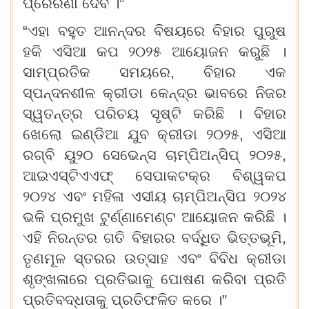
ପ୍ରେରଣା ଦେବ ।”
“ଏହା ବହୁତ ଆନନ୍ଦର ବିଷୟରେ ବିହାର ପୁରୁଷ
ହକି ଏସିଆ କପ ୨୦୨୫ ଆୟୋଜନ କରୁଛି ।
ସାମ୍ପ୍ରତିକ ସମୟରେ, ବିହାର ଏକ
ସ୍ପନ୍ଦନଶୀଳ କ୍ରୀଡା କେନ୍ଦ୍ର ଭାବରେ ନିଜର
ସ୍ୱତନ୍ତ୍ର ପରିଚୟ ସୃଷ୍ଟି କରିଛି । ବିହାର
ଖେଲୋ ଇଣ୍ଡିଆ ଯୁବ କ୍ରୀଡା ୨୦୨୫, ଏସିଆ
ରଗ୍‌ବି ୟୁ୨୦ ସେଭେନ୍ସ ଚାମ୍ପିଅନ୍‌ସିପ୍ ୨୦୨୫,
ଆଇଏସ୍‌ଟିଏଏଫ୍ ସେପାକଟକ୍ର ବିଶ୍ୱକପ
୨୦୨୪ ଏବଂ ମହିଳା ଏସୀୟ ଚାମ୍ପିଅନ୍‌ସିପ ୨୦୨୪
ଭଳି ପ୍ରମୁଖ ଟୁର୍ଣ୍ଣାମେଣ୍ଟ ଆୟୋଜନ କରିଛି ।
ଏହି ନିରନ୍ତର ଗତି ବିହାରର ବର୍ଦ୍ଧିତ ଭିତ୍ତଭୂମି,
ତୃଣମୂଳ ସ୍ତରର ଉତ୍ସାହ ଏବଂ ବିବିଧ କ୍ରୀଡା
ଶୃଙ୍ଖଳାରେ ପ୍ରତିଭାକୁ ପୋଷଣ କରିବା ପ୍ରତି
ପ୍ରତିବଦ୍ଧତାକୁ ପ୍ରତିଫଳିତ କରେ ।”