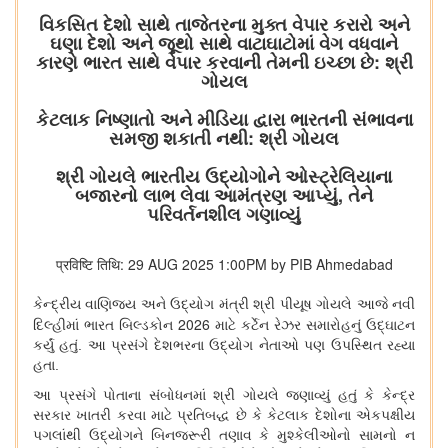
વિકસિત દેશો સાથે તાજેતરના મુક્ત વેપાર કરારો અને
ઘણા દેશો અને જૂથો સાથે વાટાઘાટોમાં વેગ વધવાને
કારણે ભારત સાથે વેપાર કરવાની તેમની ઇચ્છા છે: શ્રી
ગોયલ
કેટલાક નિષ્ણાતો અને મીડિયા દ્વારા ભારતની સંભાવના
સમજી શકાતી નથી: શ્રી ગોયલ
શ્રી ગોયલે ભારતીય ઉદ્યોગોને ઓસ્ટ્રેલિયાના
બજારનો લાભ લેવા આમંત્રણ આપ્યું, તેને
પરિવર્તનશીલ ગણાવ્યું
प्रविष्टि तिथि: 29 AUG 2025 1:00PM by PIB Ahmedabad
કેન્દ્રીય વાણિજ્ય અને ઉદ્યોગ મંત્રી શ્રી પીયૂષ ગોયલે આજે નવી
2026
દિલ્હીમાં ભારત બિલ્ડકોન
માટે કર્ટેન રેઝર સમારોહનું ઉદ્ઘાટન
કર્યું
હતું
. આ પ્રસંગે દેશભરના ઉદ્યોગ નેતાઓ પણ ઉપસ્થિત રહ્યા
હતા.
આ પ્રસંગે પોતાના સંબોધનમાં શ્રી ગોયલે જણાવ્યું હતું કે કેન્દ્ર
સરકાર ખાતરી કરવા માટે પ્રતિબદ્ધ છે કે કેટલાક દેશોના એકપક્ષીય
પગલાંથી ઉદ્યોગને બિનજરૂરી તણાવ કે મુશ્કેલીઓનો સામનો ન