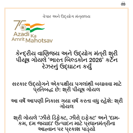
વેપાર અને ઉદ્યોગ મંત્રાલય
કેન્દ્રીય વાણિજ્ય અને ઉદ્યોગ મંત્રી શ્રી
પીયૂષ ગોયલે 'ભારત બિલ્ડકોન 2026' કર્ટેન
રેઝરનું ઉદ્ઘાટન કર્યું
સરકાર ઉદ્યોગને એકપક્ષીય પગલાંથી બચાવવા માટે
પ્રતિબદ્ધ છે: શ્રી પીયૂષ ગોયલ
આ વર્ષે આપણી નિકાસ ગયા વર્ષ કરતા વધુ રહેશે: શ્રી
ગોયલ
શ્રી ગોયલે 'ઝીરો ડિફેક્ટ, ઝીરો ઇફેક્ટ' અને 'દામ-
કમ, દમ જ્યાદા' ઉત્પાદન માટે પ્રધાનમંત્રીના
આહ્વાન પર પ્રકાશ પાડ્યો