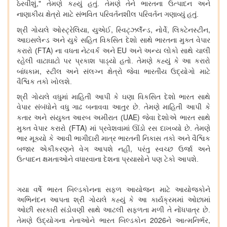
,"
ઠેરવીશું
તેમણે કહ્યું હતું. તેમણે તેને ભારતના ઉત્પાદન અને
નાણાકીય ક્ષેત્રો માટે સંભવિત પરિવર્તનશીલ પરિવર્તન ગણાવ્યું
હતું.
,
,
,
,
,
શ્રી ગોયલે ઓસ્ટ્રેલિયા
યુએઈ
સ્વિટ્ઝર્લૅન્ડ
નોર્વે
લિક્ટેનસ્ટીન
આઇસલેન્ડ અને યુકે સહિત વિકસિત દેશો સાથે ભારતના મુક્ત વેપાર
FTA)
EU
કરારો (
ના વધતા નેટવર્ક અને
અને અન્ય લોકો સાથે ચાલી
રહેલી વાટાઘાટો પર પ્રકાશ પાડ્યો હતો. તેમણે કહ્યું કે આ કરારો
,
બાંધકામ
સ્ટીલ અને સંલગ્ન ક્ષેત્રો જેવા ભારતીય ઉદ્યોગો માટે
વૈશ્વિક તકો ખોલશે.
શ્રી ગોયલે વધુમાં માહિતી આપી કે ઘણા વિકસિત દેશો ભારત સાથે
વેપાર સંબંધોને વધુ ગાઢ બનાવવા આતુર છે. તેમણે માહિતી આપી કે
UAE)
કતાર અને સંયુક્ત આરબ અમીરાત (
જેવા દેશોએ ભારત સાથે
FTA)
મુક્ત વેપાર કરારો (
માં પ્રવેશવામાં ઊંડો રસ દાખવ્યો છે. તેમણે
ભાર મૂક્યો કે આવી ભાગીદારી માત્ર ભારતની નિકાસ તકો અને વૈશ્વિક
,
બજાર એકીકરણને વેગ આપશે નહીં
પરંતુ સ્વચ્છ ઉર્જા અને
ઉત્પાદન ક્ષમતાઓને વધારવાના દેશના પ્રયાસોને પણ ટેકો આપશે.
ગયા વર્ષે ભારત બિલ્ડકોનના સફળ આયોજન માટે આયોજકોને
અભિનંદન આપતા શ્રી ગોયલે કહ્યું કે આ કાર્યક્રમમાં ઓછામાં
ઓછી સરકારી સંડોવણી સાથે આટલી સફળતા મળી તે નોંધપાત્ર છે.
2026
,
તેમણે ઉદ્યોગના નેતાઓને ભારત બિલ્ડકોન
ને આત્મનિર્ભર