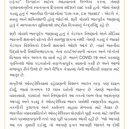
,
ઇફેક્ટ" ઉત્પાદન માટેના આહ્વાનનો ઉલ્લેખ કરતા
તેમણે
પ્રધાનમંત્રીના સ્વતંત્રતા દિવસના સંદેશને યાદ કર્યો હતો. જેમાં તેમણે
,
,
કહ્યું હતું કે ભારતીય ઉત્પાદનોમાં "દામ-કમ
દમ જ્યાદા" - એટલે કે
સસ્તું અને શક્તિશાળી હોવું જોઈએ. શ્રી ગોયલે ભારપૂર્વક જણાવ્યું
હતું કે માળખાગત સુવિધાઓ રાષ્ટ્રીય વિકાસનું કેન્દ્રબિંદુ રહે છે.
શ્રી ગોયલે ભારપૂર્વક જણાવ્યું હતું કે કેટલાક નિષ્ણાતો અને મીડિયા
ભારતની ક્ષમતાને યોગ્ય રીતે સમજી શકતા નથી. તેમણે કહ્યું કે જ્યારે
,
કેટલાક વિશ્લેષકો દેશની ક્ષમતાને ઓછો આંકે છે
ત્યારે ભારતીય
,
ઉદ્યોગની સ્થિતિસ્થાપકતા
તેના સ્ટાર્ટઅપ્સની તાકાત અને લોકોનો
COVID-19
વિશ્વાસ એક અલગ જ વાર્તા કહે છે. ભારતે
અને પરમાણુ
પ્રતિબંધો જેવા પડકારોનો સફળતાપૂર્વક સામનો કર્યો છે અને આજે
મજબૂત રીતે ઉભો છે અને વૈશ્વિક વેપારમાં તેની ભાગીદારી વધારવા માટે
આતુર છે.
મંત્રીએ ઓસ્ટ્રેલિયામાં રહેઠાણની વિશાળ અછત તરફ પણ ધ્યાન
,
10
દોર્યું
જ્યાં લગભગ
લાખ ઘરોની જરૂર છે. તેમણે ભારતીય
,
વ્યવસાયો
કામદારો અને નિષ્ણાતોને આ તકનો લાભ લેવા આમંત્રણ
,
આપ્યું અને કહ્યું કે ઓસ્ટ્રેલિયા ભારત પાસેથી નાણાકીય સહાય
તકનીકી કુશળતા અને કાર્યબળ સહાય મેળવવા માટે તૈયાર છે.
ભારતીય વ્યાવસાયિકોને ઓસ્ટ્રેલિયન ધોરણોને પૂર્ણ કરવા માટે તાલીમ
અને પ્રમાણપત્રની તકો પણ પૂરી પાડવામાં આવી રહી છે. "જો આપણે
,
આ તક ગુમાવી દઈશું
તો આપણે ફક્ત આપણી જાતને જ દોષી