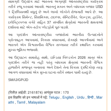
સામગ્રી ઉદ્યોગ માટે ભારતના અગ્રણી આંતરરાષ્ટ્રીય કાર્યક્રમ
USD
તરીકે રજૂ કરવામાં આવશે. ભારતનું મકાન અને બાંધકામ બજાર
1
ટ્રિલિયનથી વધુનું છે અને લાખો લોકોને રોજગારી આપે છે. આ
,
,
,
,
,
,
કાર્યક્રમ સિમેન્ટ
સિરામિક્સ
ટાઇલ્સ
સેનિટરીવેર
પેઇન્ટ્સ
હાર્ડવેર
37
ઇલેક્ટ્રિકલ્સ વગેરે સહિત
સંબંધિત ક્ષેત્રોમાં ભારતની ક્ષમતાઓ
દર્શાવવા માટે એક-સ્ટોપ પ્લેટફોર્મ પૂરું પાડશે.
આ પ્રદર્શન આંતરરાષ્ટ્રીય બજારોમાં ભારતીય ઉત્પાદનોને
,
,
પ્રોત્સાહન આપવામાં
નિકાસ વધારવામાં
રોકાણો આકર્ષવામાં અને
ભારતને એક વિશ્વસનીય વૈશ્વિક સપ્લાયર તરીકે સ્થાપિત કરવામાં
મુખ્ય ભૂમિકા ભજવશે.
,
2026
આ ઉદ્ઘાટન સમારોહ સાથે
ઇન્ડિયા બિલ્ડકોન
માત્ર એક
પ્રદર્શન તરીકે જ નહીં પરંતુ બાંધકામ ક્ષેત્રમાં ભારતની વૈશ્વિક
હાજરીને મજબૂત બનાવવા અને દેશને તેના વિકાસ દ્રષ્ટિકોણ તરફ
આગળ વધારવામાં એક મુખ્ય ઘટના તરીકે સ્થાન પામી રહ્યું છે.
SM/IJ/GP/JD
(रिलीज़ आईडी: 2161874)
आगंतुक पटल : 170
इस विज्ञप्ति को इन भाषाओं में पढ़ें:
Telugu
,
English
,
Urdu
,
हिन्दी
,
Mar
athi
,
Tamil
,
Malayalam