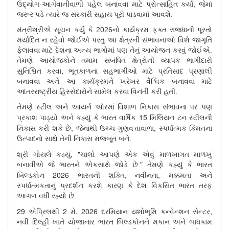
,
ઉદ્યોગ-આગેવાનીવાળી પહેલ બનાવવા માટે પ્રોત્સાહિત કર્યા
જેમાં
જરૂર પડે ત્યારે જ સરકારી સહાય પૂરી પાડવામાં આવશે.
મંત્રીશ્રીએ સૂચન કર્યું કે 2026નો કાર્યક્રમ ફક્ત રાજધાની પૂરતો
મર્યાદિત ન રહેવો જોઈએ પરંતુ આ ક્ષેત્રની સંભાવનાઓ વિશે જાગૃતિ
ફેલાવવા માટે દેશના અન્ય ભાગોમાં પણ તેનું આયોજન કરવું જોઈએ.
તેમણે આયોજકોને તમામ સંબંધિત ક્ષેત્રોની વ્યાપક ભાગીદારી
,
સુનિશ્ચિત કરવા
ભૂતકાળના સહભાગીઓ માટે પ્રતિસાદ પ્રણાલી
બનાવવા અને આ કાર્યક્રમને ખરેખર વૈશ્વિક બનાવવા માટે
આંતરરાષ્ટ્રીય હિસ્સેદારોને સામેલ કરવા વિનંતી કરી હતી.
તેમણે સ્ટીલ અને આયર્ન ઓરમાં વિશાળ નિકાસ સંભાવના પર પણ
15
પ્રકાશ પાડ્યો અને કહ્યું કે ભારત વાર્ષિક
મિલિયન ટન સ્ટીલની
,
,
નિકાસ કરી શકે છે
જેનાથી ઉચ્ચ ગુણવત્તાવાળા
સ્પર્ધાત્મક કિંમતના
ઉત્પાદનો સાથે તેની નિકાસ મજબૂત બને.
, "
શ્રી ગોયલે કહ્યું
ચાલો આપણે એક એવું માળખાગત માળખું
બનાવીએ જે ભારતને એકસાથે જોડે છે." તેમણે કહ્યું કે ભારત
2026
,
,
બિલ્ડકોન
ભારતની શક્તિ
નવીનતા
મક્કમતા અને
સ્પર્ધાત્મકતાનું પ્રદર્શન કરશે કારણ કે દેશ વિકસિત ભારત તરફ
આગળ વધી રહ્યો છે.
29
2
, 2026
,
એપ્રિલથી
મે
દરમિયાન યશોભૂમિ કન્વેન્શન સેન્ટર
નવી દિલ્હી ખાતે યોજાનાર ભારત બિલ્ડકોનને મકાન અને બાંધકામ