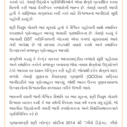
કરવો પડે. તેમણે ઉદ્યોગ પ્રતિનિધિઓને એવા ક્ષેત્રો પ્રકાશિત કરવા
વિનંતી કરી જ્યાં વૈકલ્પિક બજારોની જરૂર છે. તેમણે ખાતરી આપી
હતી કે વાણિજ્ય મંત્રાલય નવી તકો માટે વિશ્વભરના ભાગીદારો સુધી
પહોંચી રહ્યું છે.
શ્રી પિયુષ ગોયલે ભાર મૂક્યો હતો કે વૈશ્વિક પહોંચની સાથે સ્થાનિક
વપરાશને પ્રોત્સાહન આપવું અમારી પ્રાથમિકતા છે. તેમણે કહ્યું કે
GST
આગામી
કાઉન્સિલની બેઠકમાં એવા પગલાં સૂચવવામાં આવે
તેવી અપેક્ષા છે જે માંગમાં ઝડપથી વધારો કરશે અને સ્થાનિક
ઉત્પાદનને મજબૂત પ્રોત્સાહન આપશે.
મંત્રીએ કહ્યું કે કેન્દ્ર સરકાર આંતરરાષ્ટ્રીય બજારો સુધી પહોંચવા
અને સ્થાનિક તકોને મજબૂત બનાવવા જેવા તમામ ક્ષેત્રોમાં ઉદ્યોગને
,
ટેકો આપવા પર ધ્યાન કેન્દ્રિત કરી રહી છે
જેનાથી દરેક ક્ષેત્રને મદદ
QCO)
મળશે. તેમણે ગુણવત્તા નિયંત્રણ પ્રણાલી (
માં સક્રિય
ભાગીદારીને પણ પ્રોત્સાહન આપ્યું, જેથી ભારત ઉચ્ચ ગુણવત્તાવાળા
ઉત્પાદનોના વિશ્વસનીય સપ્લાયર તરીકે ઉભરી આવે.
,
ભારતની વધતી જતી વૈશ્વિક સ્થિતિ પર ભાર મૂકતા
શ્રી પિયુષ ગોયલે
,
વિશ્વાસ વ્યક્ત કર્યો કે આ વર્ષની નિકાસ ગયા વર્ષ કરતા વધુ રહેશે
જે
ભારતીય ઉદ્યોગની વધતી જતી સ્પર્ધાત્મકતા અને સ્થિતિસ્થાપકતાને
પ્રતિબિંબિત કરે છે.
2014
,
પ્રધાનમંત્રી શ્રી નરેન્દ્ર મોદીના
થી "ઝીરો ડિફેક્ટ
ઝીરો