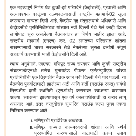
एक महत्त्वपूर्ण निर्णय घेत कुकी-झो परिषदेने (केझेडसी), प्रवासी आणि
अत्यावश्यक वस्तूंच्या दळणवळणासाठी राष्ट्रीय महामार्ग-02 खुला
करण्यास मान्यता दिली आहे. केंद्रीय गृह मंत्रालयाचे अधिकारी आणि
केझेडसीचे प्रतिनिधीमंडळ यांच्यात नवी दिल्ली येथे गेले काही दिवस
लागोपाठ सुरु असलेल्या बैठकानंतर हा निर्णय जाहीर झाला आहे.
राष्ट्रीय महामार्ग (एनएच) क्र. 02 लगतच्या परिसरात शांतता
राखण्यासाठी भारत सरकारने तेथे नेमलेल्या सुरक्षा दलांशी संपूर्ण
सहकार्य करण्याची ग्वाही केझेडसीने दिली आहे.
त्याच अनुषंगाने, एमएचए, मणिपूर राज्य सरकार आणि कुकी राष्ट्रीय
संघटना/केएनओ तसेच युनायटेड पीपल्स फ्रंट/युपीएफ यांच्या
प्रतिनिधींची एक त्रिपक्षीय बैठक आज नवी दिल्ली येथे पार पडली. या
बैठकीत पुनर्वाटाघाटी झालेल्या अटी आणि शर्ती (ग्राउंड रुल्स) संबंधी
त्रिपक्षीय कृती स्थगिती (एसओओ) करारावर स्वाक्षऱ्या करण्यात
आल्या. स्वाक्षऱ्या झाल्यापासून एक वर्ष कालावधीसाठी हा करार लागू
असणार आहे. इतर तरतुदींसह सुधारित ग्राउंड रुल्स पुन्हा एकदा
निश्चित करण्यात आले:
मणिपूरची प्रादेशिक अखंडता.
मणिपूर राज्यात कायमस्वरूपी शांतता आणि स्थैर्य
प्रस्थापित करण्यासाठी वाटाघाटी करुन उपाय