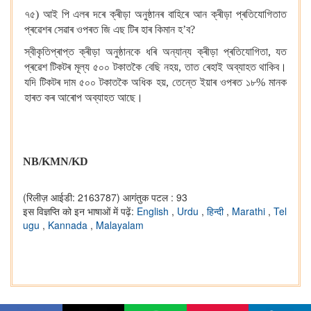
৭৫) আই পি এলৰ দৰে ক্ৰীড়া অনুষ্ঠানৰ বাহিৰে আন ক্ৰীড়া প্ৰতিযোগিতাত
প্ৰৱেশৰ সেৱাৰ ওপৰত জি এছ টিৰ হাৰ কিমান হ’ব?
স্বীকৃতিপ্ৰাপ্ত ক্ৰীড়া অনুষ্ঠানকে ধৰি অন্যান্য ক্ৰীড়া প্ৰতিযোগিতা, যত
প্ৰৱেশ টিকটৰ মূল্য ৫০০ টকাতকৈ বেছি নহয়, তাত ৰেহাই অব্যাহত থাকিব।
যদি টিকটৰ দাম ৫০০ টকাতকৈ অধিক হয়, তেন্তে ইয়াৰ ওপৰত ১৮% মানক
হাৰত কৰ আৰোপ অব্যাহত আছে।
NB/KMN/KD
(रिलीज़ आईडी: 2163787)
आगंतुक पटल : 93
इस विज्ञप्ति को इन भाषाओं में पढ़ें:
English
,
Urdu
,
हिन्दी
,
Marathi
,
Tel
ugu
,
Kannada
,
Malayalam