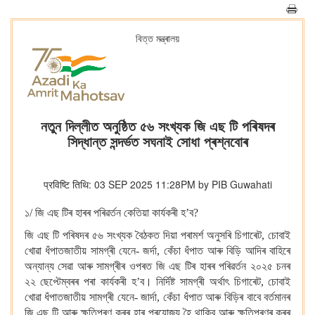
বিত্ত মন্ত্ৰালয়
নতুন দিল্লীত অনুষ্ঠিত ৫৬ সংখ্যক জি এছ টি পৰিষদৰ
সিদ্ধান্ত সন্দৰ্ভত সঘনাই সোধা প্ৰশ্নবোৰ
प्रविष्टि तिथि: 03 SEP 2025 11:28PM by PIB Guwahati
১/ জি এছ টিৰ হাৰৰ পৰিৱৰ্তন কেতিয়া কাৰ্যকৰী হ’ব?
জি এছ টি পৰিষদৰ ৫৬ সংখ্যক বৈঠকত দিয়া পৰামৰ্শ অনুসৰি চিগাৰেট, চোবাই
খোৱা ধঁপাতজাতীয় সামগ্ৰী যেনে- জৰ্দা, কেঁচা ধঁপাত আৰু বিড়ি আদিৰ বাহিৰে
অন্যান্য সেৱা আৰু সামগ্ৰীৰ ওপৰত জি এছ টিৰ হাৰৰ পৰিৱৰ্তন ২০২৫ চনৰ
২২ ছেপ্টেম্বৰৰ পৰা কাৰ্যকৰী হ’ব।
নিৰ্দিষ্ট সামগ্ৰী অৰ্থাৎ চিগাৰেট, চোবাই
খোৱা ধঁপাতজাতীয় সামগ্ৰী যেনে- জাৰ্দা, কেঁচা ধঁপাত আৰু বিড়িৰ বাবে বৰ্তমানৰ
জি এছ টি আৰু ক্ষতিপূৰণ কৰৰ হাৰ প্ৰযোজ্য হৈ থাকিব আৰু ক্ষতিপূৰণৰ কৰৰ