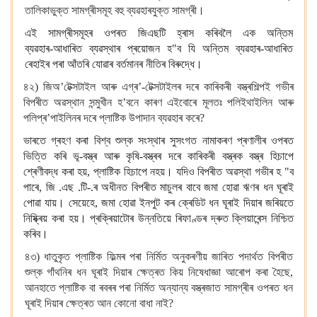
তালিকাভুক্ত সামগ্ৰীসমূহ বহু ব্যৱহাৰযুক্ত সামগ্ৰী।
এই সামগ্ৰীসমূহৰ ওপৰত জিএছটি হ্ৰাস কৰিবলৈ এক অন্তিম
ব্যৱহাৰ
-
আধাৰিত ব্যৱস্থাৰ প্ৰয়োজন হ
"
ব যি অন্তিম ব্যৱহাৰ
-
আধাৰিত
ৰেহাইৰ পৰা আঁতৰি যোৱাৰ বৰ্তমানৰ নীতিৰ বিৰুদ্ধে।
৪২) জিঅ’টেক্সটাইল আৰু এগ্ৰ’-টেক্সটাইলৰ দৰে কাৰিকৰী বস্ত্ৰশিল্পই গভীৰ
বিপৰীত অৱস্থান সন্মুখীন হ’বনে কাৰণ এইবোৰে মূলতঃ পলিইথাইলিন আৰু
পলিপ্ৰ’পাইলিনৰ দৰে প্লাষ্টিক উপাদান ব্যৱহাৰ কৰে?
ভাৰতে গ্ৰহণ কৰা বিশ্ব শুল্ক সংস্থাৰ সুসংগত নামাকৰণ প্ৰণালীৰ ওপৰত
ভিত্তি কৰি ভূ
-
বস্ত্ৰ আৰু কৃষি
-
বস্ত্ৰৰ দৰে কাৰিকৰী বস্ত্ৰক বস্ত্ৰ হিচাপে
শ্ৰেণীবদ্ধ কৰা হয়
, প্লাষ্টিক হিচাপে নহয়। যদিও বিপৰীত অৱস্থা গভীৰ হ
"
ব
পাৰে
, জি
.
এছ
.
টি
.-
ৰ অধীনত বিপৰীত মাচুলৰ বাবে জমা হোৱা ঋণৰ ধন ঘূৰাই
পোৱা যায়। সেয়েহে
, জমা হোৱা ইনপুট কৰ ক্ৰেডিট ধন ঘূৰাই দিয়াৰ জৰিয়তে
নিষ্ক্ৰিয় কৰা হয়। প্ৰক্ৰিয়াটোৰ উন্নতিয়ে ৰিফাণ্ডৰ দ্ৰুত ক্লিয়াৰেন্স নিশ্চিত
কৰিব।
৪৩) ধাতুকৃত প্লাষ্টিক ফিল্মৰ পৰা নিৰ্মিত অনুকৰণীয় জাৰিত পদাৰ্থত বিপৰীত
শুল্ক গাঁথনিৰ ধন ঘূৰাই দিয়াৰ ক্ষেত্ৰত কিয় নিষেধাজ্ঞা আৰোপ কৰা হৈছে,
আনহাতে প্লাষ্টিক বা ৰবৰৰ পৰা নিৰ্মিত অন্যান্য বস্ত্ৰজাত সামগ্ৰীৰ ওপৰত ধন
ঘূৰাই দিয়াৰ ক্ষেত্ৰত আন কোনো বাধা নাই?