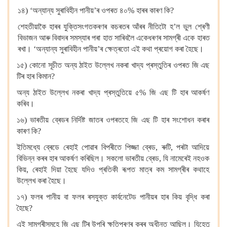
১৪) ‘অন্যান্য সুৰাবিহীন পানীয়’ৰ ওপৰত ৪০% হাৰৰ কাৰণ কি?
শেহতীয়াকৈ হাৰৰ যুক্তিসংগতকৰণৰ কচৰতৰ আঁৰৰ নীতিটো হ’ল ভুল শ্ৰেণী
বিভাজন আৰু বিবাদৰ সমস্যাৰ পৰা হাত সাৰিবলৈ একেধৰণৰ সামগ্ৰী একে হাৰত
ৰখা। ‘অন্যান্য সুৰাবিহীন পানীয়’ৰ ক্ষেত্ৰতো এই কথা প্ৰয়োগ কৰা হৈছে।
১৫) কোনো সূচীত অন্য ঠাইত উল্লেখ নকৰা খাদ্য প্ৰস্তুতিৰ ওপৰত জি এছ
টিৰ হাৰ কিমান?
অন্য ঠাইত উল্লেখ নকৰা খাদ্য প্ৰস্তুতিয়ে ৫% জি এছ টি হাৰ আকৰ্ষণ
কৰিব।
১৬) ভাৰতীয় ব্ৰেডৰ নিৰ্দিষ্ট জাতৰ ওপৰতহে জি এছ টি হাৰ সংশোধন কৰাৰ
কাৰণ কি?
ইতিমধ্যে ব্ৰেডে ৰেহাই পোৱাৰ বিপৰীতে পিজ্জা ব্ৰেড, ৰুটি, পৰটা আদিয়ে
বিভিন্ন কৰৰ হাৰ আকৰ্ষণ কৰিছিল। সকলো ভাৰতীয় ব্ৰেড, যি নামেৰেই নহওক
কিয়, ৰেহাই দিয়া হৈছে যদিও প্ৰতিকী ৰূপত মাত্ৰ কম সামগ্ৰীৰ কথাহে
উল্লেখ কৰা হৈছে।
১৭) ফলৰ পানীয় বা ফলৰ ৰসযুক্ত কাৰ্বনেটেড পানীয়ৰ হাৰ কিয় বৃদ্ধি কৰা
হৈছে?
এই সামগ্ৰীসমূহে জি এছ টিৰ উপৰি ক্ষতিপূৰণৰ কৰৰ অধীনত আছিল। যিহেতু