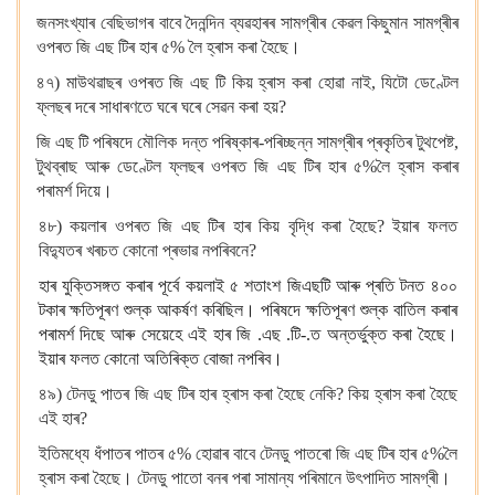
জনসংখ্যাৰ বেছিভাগৰ বাবে দৈনন্দিন ব্যৱহাৰৰ সামগ্ৰীৰ কেৱল কিছুমান সামগ্ৰীৰ
ওপৰত জি এছ টিৰ হাৰ ৫% লৈ হ্ৰাস কৰা হৈছে।
৪৭) মাউথৱাছৰ ওপৰত জি এছ টি কিয় হ্ৰাস কৰা হোৱা নাই, যিটো ডেণ্টেল
ফ্লছৰ দৰে সাধাৰণতে ঘৰে ঘৰে সেৱন কৰা হয়?
জি এছ টি পৰিষদে মৌলিক দন্ত পৰিষ্কাৰ-পৰিচ্ছন্ন সামগ্ৰীৰ প্ৰকৃতিৰ টুথপেষ্ট,
টুথব্ৰাছ আৰু ডেণ্টেল ফ্লছৰ ওপৰত জি এছ টিৰ হাৰ ৫%লৈ হ্ৰাস কৰাৰ
পৰামৰ্শ দিয়ে।
৪৮) কয়লাৰ ওপৰত জি এছ টিৰ হাৰ কিয় বৃদ্ধি কৰা হৈছে? ইয়াৰ ফলত
বিদ্যুতৰ খৰচত কোনো প্ৰভাৱ নপৰিবনে?
হাৰ যুক্তিসঙ্গত কৰাৰ পূৰ্বে কয়লাই ৫
শতাংশ জিএছটি আৰু প্ৰতি টনত ৪০০
টকাৰ ক্ষতিপূৰণ শুল্ক আকৰ্ষণ কৰিছিল। পৰিষদে ক্ষতিপূৰণ শুল্ক বাতিল কৰাৰ
পৰামৰ্শ দিছে আৰু সেয়েহে এই হাৰ জি
.
এছ
.
টি
.-
ত অন্তৰ্ভুক্ত কৰা হৈছে।
ইয়াৰ ফলত কোনো অতিৰিক্ত বোজা নপৰিব।
৪৯) টেনডু পাতৰ জি এছ টিৰ হাৰ হ্ৰাস কৰা হৈছে নেকি? কিয় হ্ৰাস কৰা হৈছে
এই হাৰ?
ইতিমধ্যে ধঁপাতৰ পাতৰ ৫% হোৱাৰ বাবে টেনডু পাতৰো জি এছ টিৰ হাৰ ৫%লৈ
হ্ৰাস কৰা হৈছে। টেনডু পাতো বনৰ পৰা সামান্য পৰিমানে উৎপাদিত সামগ্ৰী।