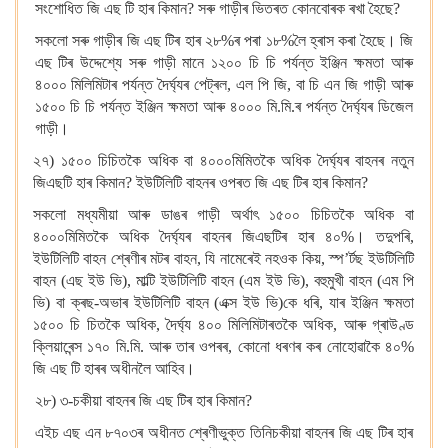
সংশোধিত জি এছ টি হাৰ কিমান? সৰু গাড়ীৰ ভিতৰত কোনবোৰক ৰখা হৈছে?
সকলো সৰু গাড়ীৰ জি এছ টিৰ হাৰ ২৮%ৰ পৰা ১৮%লৈ হ্ৰাস কৰা হৈছে। জি
এছ টিৰ উদ্দেশ্যে সৰু গাড়ী মানে ১২০০ চি চি পৰ্যন্ত ইঞ্জিন ক্ষমতা আৰু
৪০০০ মিলিমিটাৰ পৰ্যন্ত দৈৰ্ঘ্যৰ পেট্ৰল, এল পি জি, বা চি এন জি গাড়ী আৰু
১৫০০ চি চি পৰ্যন্ত ইঞ্জিন ক্ষমতা আৰু ৪০০০ মি.মি.ৰ পৰ্যন্ত দৈৰ্ঘ্যৰ ডিজেল
গাড়ী।
২৭) ১৫০০ চিচিতকৈ অধিক বা ৪০০০মিমিতকৈ অধিক দৈৰ্ঘ্যৰ বাহনৰ নতুন
জিএছটি হাৰ কিমান? ইউটিলিটি বাহনৰ ওপৰত জি এছ টিৰ হাৰ কিমান?
সকলো মধ্যমীয়া আৰু ডাঙৰ গাড়ী অৰ্থাৎ ১৫০০ চিচিতকৈ অধিক বা
৪০০০মিমিতকৈ অধিক দৈৰ্ঘ্যৰ বাহনৰ জিএছটিৰ হাৰ ৪০%। তদুপৰি,
ইউটিলিটি বাহন শ্ৰেণীৰ মটৰ বাহন, যি নামেৰেই নহওক কিয়, স্প’ৰ্টছ ইউটিলিটি
বাহন (এছ ইউ ভি), মাল্টি ইউটিলিটি বাহন (এম ইউ ভি), বহুমুখী বাহন (এম পি
ভি) বা ক্ৰছ-অভাৰ ইউটিলিটি বাহন (এক্স ইউ ভি)কে ধৰি, যাৰ ইঞ্জিন ক্ষমতা
১৫০০ চি চিতকৈ অধিক, দৈৰ্ঘ্য ৪০০ মিলিমিটাৰতকৈ অধিক, আৰু গ্ৰাউণ্ড
ক্লিয়াৰেন্স ১৭০ মি.মি. আৰু তাৰ ওপৰৰ, কোনো ধৰণৰ কৰ নোহোৱাকৈ ৪০%
জি এছ টি হাৰৰ অধীনলৈ আহিব।
২৮) ৩-চকীয়া বাহনৰ জি এছ টিৰ হাৰ কিমান?
এইচ এছ এন ৮৭০৩ৰ অধীনত শ্ৰেণীভুক্ত তিনিচকীয়া বাহনৰ জি এছ টিৰ হাৰ