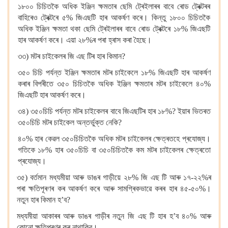
১৮০০ চিচিতকৈ অধিক ইঞ্জিন ক্ষমতাৰ ছেমি ট্ৰেইলাৰৰ বাবে ৰোড ট্ৰেক্টৰৰ
বাহিৰেও ট্ৰেক্টৰে ৫% জিএছটি হাৰ আকৰ্ষণ কৰে। কিন্তু ১৮০০ চিচিতকৈ
অধিক ইঞ্জিন ক্ষমতা থকা ছেমি ট্ৰেইলাৰৰ বাবে ৰোড ট্ৰেক্টৰে ১৮% জিএছটি
হাৰ আকৰ্ষণ কৰে। এয়া ২৮%ৰ পৰা হ্ৰাস কৰা হৈছে।
৩৩) মটৰ চাইকেলৰ জি এছ টিৰ হাৰ কিমান?
৩৫০ চিচি পৰ্যন্ত ইঞ্জিন ক্ষমতাৰ মটৰ চাইকেলে ১৮% জিএছটি হাৰ আকৰ্ষণ
কৰাৰ বিপৰীতে ৩৫০ চিচিতকৈ অধিক ইঞ্জিন ক্ষমতাৰ মটৰ চাইকেলে ৪০%
জিএছটি হাৰ আকৰ্ষণ কৰে।
৩৪) ৩৫০চিচি পৰ্যন্ত মটৰ চাইকেলৰ বাবে জিএছটিৰ হাৰ ১৮%? ইয়াৰ ভিতৰত
৩৫০চিচি মটৰ চাইকেল অন্তৰ্ভুক্ত নেকি?
৪০% হাৰ কেৱল ৩৫০চিচিতকৈ অধিক মটৰ চাইকেলৰ ক্ষেত্ৰতহে প্ৰযোজ্য।
গতিকে ১৮% হাৰ ৩৫০চিচি বা ৩৫০চিচিতকৈ কম মটৰ চাইকেলৰ ক্ষেত্ৰতো
প্ৰযোজ্য।
৩৫) বৰ্তমান মধ্যমীয়া আৰু ডাঙৰ গাড়ীয়ে ২৮% জি এছ টি আৰু ১৭-২২%ৰ
পৰা ক্ষতিপূৰণৰ কৰ আকৰ্ষণ কৰে আৰু সামগ্ৰিকভাৱে কৰৰ হাৰ ৪৫-৫০%।
নতুন হাৰ কিমান হ’ব?
মধ্যমীয়া আকাৰৰ আৰু ডাঙৰ গাড়ীৰ নতুন জি এছ টি হাৰ হ’ব ৪০% আৰু
কোনো ক্ষতিপূৰণৰ কৰ নাথাকিব।