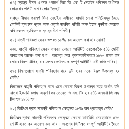
৫৭) স্বাস্থ্য বীমাৰ ওপৰত পৰামৰ্শ দিয়া জি এছ টি ৰেহাইৰ পৰিসৰৰ অধীনত
কোনবোৰ পলিচী সামৰি লোৱা হৈছে?
স্বাস্থ্য বীমাৰ পৰামৰ্শ দিয়া ৰেহাইৰ অধীনত সামৰি লোৱা পলিচীসমূহ হৈছে
ফেমিলী ফ্ল’টাৰ প্লান আৰু জ্যেষ্ঠ নাগৰিক পলিচী আৰু ইয়াৰ পুনৰ্বীমা সেৱাকে
ধৰি সকলো ব্যক্তিগত স্বাস্থ্য বীমা পলিচী।
৫৮) যাত্ৰী পৰিবহণ সেৱাৰ ওপৰত ১৮% কৰ আৰোপ কৰা হ’ব নেকি?
নহয়, যাত্ৰী পৰিবহণ সেৱাৰ ওপৰত কোনো আইটিচি নোহোৱাকৈ ৫% মেৰিট
হাৰত কৰ আৰোপ কৰা হ’ব। অৱশ্যে সেৱা প্ৰদানকাৰীসকলে ১৮% মানক হাৰ
লোৱাৰ বিকল্প থাকিব, যাৰ ফলত তেওঁলোকে সম্পূৰ্ণ আইটিচি দাবী কৰিব পাৰিব।
৫৯) বিমানযোগে যাত্ৰী পৰিবহণৰ বাবে দুটা হাৰৰ একে বিকল্প উপলব্ধ হব
নেকি?
বিমানেৰে যাত্ৰী পৰিবহণৰ বাবে এনে কোনো বিকল্প উপলব্ধ নহয় অৰ্থাৎ যদি
যাত্ৰা ইকনমি ক্লাছ অনুসৰি হয় তেন্তে জি এছ টিৰ হাৰ ৫% অন্যথা জি এছ
টিৰ হাৰ ১৮% হব।
৬০) জিটিএৰ দ্বাৰা সামগ্ৰী পৰিবহণৰ ক্ষেত্ৰত ১৮% হাৰ প্ৰযোজ্য নেকি?
জিটিএৰ দ্বাৰা সামগ্ৰী পৰিবহণৰ ক্ষেত্ৰত কোনো আইটিচি নোহোৱাকৈ ৫%
মেৰিট হাৰত কৰ আৰোপ কৰা হ’ব। অৱশ্যে জিটিএত সম্পূৰ্ণ আইটিচিৰ সৈতে