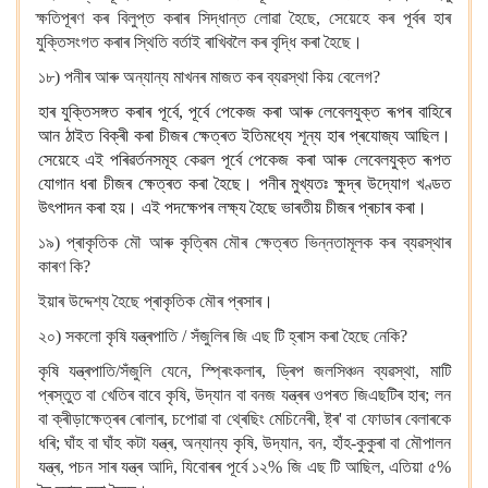
ক্ষতিপূৰণ কৰ বিলুপ্ত কৰাৰ সিদ্ধান্ত লোৱা হৈছে, সেয়েহে কৰ পূৰ্বৰ হাৰ
যুক্তিসংগত কৰাৰ স্থিতি বৰ্তাই ৰাখিবলৈ কৰ বৃদ্ধি কৰা হৈছে।
১৮) পনীৰ আৰু অন্যান্য মাখনৰ মাজত কৰ ব্যৱস্থা কিয় বেলেগ?
হাৰ যুক্তিসঙ্গত কৰাৰ পূৰ্বে, পূৰ্বে পেকেজ কৰা আৰু লেবেলযুক্ত ৰূপৰ বাহিৰে
আন ঠাইত বিক্ৰী কৰা চীজৰ ক্ষেত্ৰত ইতিমধ্যে শূন্য হাৰ প্ৰযোজ্য আছিল।
সেয়েহে এই পৰিৱৰ্তনসমূহ কেৱল পূৰ্বে পেকেজ কৰা আৰু লেবেলযুক্ত ৰূপত
যোগান ধৰা চীজৰ ক্ষেত্ৰত কৰা হৈছে। পনীৰ মুখ্যতঃ ক্ষুদ্ৰ উদ্যোগ খণ্ডত
উৎপাদন
কৰা
হয়।
এই
পদক্ষেপৰ
লক্ষ্য
হৈছে
ভাৰতীয়
চীজৰ
প্ৰচাৰ
কৰা।
১৯) প্ৰাকৃতিক মৌ আৰু কৃত্ৰিম মৌৰ ক্ষেত্ৰত ভিন্নতামূলক কৰ ব্যৱস্থাৰ
কাৰণ কি?
ইয়াৰ উদ্দেশ্য হৈছে প্ৰাকৃতিক মৌৰ প্ৰসাৰ।
২০) সকলো কৃষি যন্ত্ৰপাতি / সঁজুলিৰ জি এছ টি হ্ৰাস কৰা হৈছে নেকি?
কৃষি যন্ত্ৰপাতি/সঁজুলি যেনে, স্প্ৰিংকলাৰ, ড্ৰিপ জলসিঞ্চন ব্যৱস্থা, মাটি
প্ৰস্তুত বা খেতিৰ বাবে কৃষি, উদ্যান বা বনজ যন্ত্ৰৰ ওপৰত জিএছটিৰ হাৰ; লন
বা ক্ৰীড়াক্ষেত্ৰৰ ৰোলাৰ, চপোৱা বা থ্ৰেছিং মেচিনেৰী, ষ্ট্ৰ' বা ফোডাৰ বেলাৰকে
ধৰি; ঘাঁহ বা ঘাঁহ কটা যন্ত্ৰ, অন্যান্য কৃষি, উদ্যান, বন, হাঁহ-কুকুৰা বা মৌপালন
যন্ত্ৰ, পচন সাৰ যন্ত্ৰ আদি, যিবোৰৰ পূৰ্বে ১২% জি এছ টি আছিল, এতিয়া ৫%