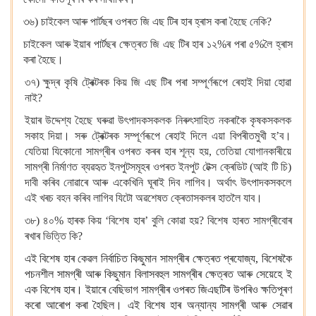
৩৬) চাইকেল আৰু পাৰ্টছৰ ওপৰত জি এছ টিৰ হাৰ হ্ৰাস কৰা হৈছে নেকি?
চাইকেল আৰু ইয়াৰ পাৰ্টছৰ ক্ষেত্ৰত জি এছ টিৰ হাৰ ১২%ৰ পৰা ৫%লৈ হ্ৰাস
কৰা হৈছে।
৩৭) ক্ষুদ্ৰ কৃষি ট্ৰেক্টৰক কিয় জি এছ টিৰ পৰা সম্পূৰ্ণৰূপে ৰেহাই দিয়া হোৱা
নাই?
ইয়াৰ উদ্দেশ্য হৈছে ঘৰুৱা উৎপাদকসকলক নিৰুৎসাহিত নকৰাকৈ কৃষকসকলক
সকাহ দিয়া। সৰু ট্ৰেক্টৰক সম্পূৰ্ণৰূপে ৰেহাই দিলে এয়া বিপৰীতমুখী হ’ব।
যেতিয়া যিকোনো সামগ্ৰীৰ ওপৰত কৰৰ হাৰ শূন্য হয়, তেতিয়া যোগানকাৰীয়ে
সামগ্ৰী নিৰ্মাণত ব্যৱহৃত ইনপুটসমূহৰ ওপৰত ইনপুট টেক্স ক্ৰেডিট (আই টি চি)
দাবী কৰিব নোৱাৰে আৰু একেখিনি ঘূৰাই দিব লাগিব। অৰ্থাৎ উৎপাদকসকলে
এই খৰচ বহন কৰিব লাগিব যিটো অৱশেষত ক্ৰেতাসকলৰ হাতলৈ যাব।
৩৮) ৪০% হাৰক কিয় ‘বিশেষ হাৰ’ বুলি কোৱা হয়? বিশেষ হাৰত সামগ্ৰীবোৰ
ৰখাৰ ভিত্তি কি?
এই বিশেষ হাৰ কেৱল নিৰ্বাচিত কিছুমান সামগ্ৰীৰ ক্ষেত্ৰত প্ৰযোজ্য, বিশেষকৈ
পচনশীল সামগ্ৰী আৰু কিছুমান বিলাসবহুল সামগ্ৰীৰ ক্ষেত্ৰত আৰু সেয়েহে ই
এক বিশেষ হাৰ। ইয়াৰে বেছিভাগ সামগ্ৰীৰ ওপৰত জিএছটিৰ উপৰিও ক্ষতিপূৰণ
কৰো আৰোপ কৰা হৈছিল। এই বিশেষ হাৰ অন্যান্য সামগ্ৰী আৰু সেৱাৰ