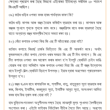
ক্ষেত্ৰত প্ৰয়োগ কৰা হৈছে কিয়নো এইবোৰত ইতিমধ্যে সৰ্বাধিক ২৮
শতাংশ
জিএছটি আছিল।
৩৯) কাঠৰ গুড়িৰ ওপৰত কৰৰ হাৰৰ পাৰ্থক্যৰ কাৰণ কি?
কাঠৰ গুড়ি কাগজ আৰু বস্ত্ৰ তৈয়াৰ কৰিবলৈ ব্যৱহাৰ কৰা হয়। কাগজৰ আৰু
বস্ত্ৰৰ শৃংখলে পৃথকে পৃথকে কাম কৰে। বস্ত্ৰশিল্পৰ বাবে কৰৰ ব্যৱস্থা হৈছে
যাতে অন্যান্য বস্ত্ৰ সামগ্ৰীৰ সৈতে সমতা ৰক্ষা হয়।
৪০) কেঁচা কপাহৰ ওপৰত কিয় জি এছ টি আঁতৰোৱা হোৱা নাই?
বৰ্তমান কপাহে ৰিভাৰ্ছ চাৰ্জৰ ভিত্তিত জি এছ টি আকৰ্ষণ কৰে। অৰ্থাৎ
কৃষকসকলে কেঁচা কপাহ যোগান ধৰাৰ সময়ত জি এছ টি দিব নালাগে। জি এছ
টিত কপাহৰ ওপৰত কৰ আৰোপ কৰাৰ কাৰণ হ’ল ইনপুট ক্ৰেডিট চেইন ভাঙি
যোৱাৰ পৰা হাত সাৰিবলৈ আৰু কপাহৰ ওপৰত দিয়া জি এছ টি বস্ত্ৰ উদ্যোগৰ
বাবে ইনপুট টেক্স ক্ৰেডিট হিচাপে উপলব্ধ। ইয়াৰ দ্বাৰা অৱশেষত গ্ৰাহকসকল
উপকৃত হ’ব।
৪১) বস্ত্ৰ খণ্ডৰ বাবে ৰাসায়নিক ৰং, প্লাষ্টিক, ধাতু, ধাতুযুক্ত সূতা ব্যৱহাৰ কৰা
ৰবৰ, জিপাৰ, ইলাষ্টিক, ৰবৰযুক্ত সূতা, ইলাষ্টিক আবৃত সূতা, অলংকৰণ আদিত
কৰৰ হাৰ কিয় হ্ৰাস কৰা হোৱা নাই
?
হাৰ যুক্তিসংগতকৰণ অনুশীলনৰ লক্ষ্য হৈছে মানৱসৃষ্ট মূল্য শৃংখলত বৈপৰীত্যৰ
সংশোধন কৰা। এইটো ফাইবাৰ নিউট্ৰেল নীতিৰ সৈতে মিল আছে। অৱশ্যে