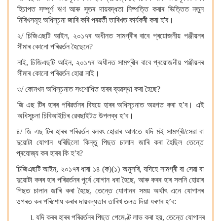
হিচাপত সম্পূৰ্ণ ঋণ আৰু সুতৰ দায়বদ্ধতা নিষ্পত্তি কৰাৰ ভিত্তিত নতুন
নিৰিখসমূহ অধিসূচনা জাৰি কৰি পৰৱৰ্তী তাৰিখত কাৰ্যকৰী কৰা হ'ব।
২/ চিজিএছটি আইন, ২০১৭ৰ অধীনত সামগ্ৰীৰ বাবে প্ৰয়োজনীয় পঞ্জীয়নৰ
সীমাৰ কোনো পৰিৱৰ্তন হৈছেনে?
নাই, চিজিএছটি আইন, ২০১৭ৰ অধীনত সামগ্ৰীৰ বাবে প্ৰয়োজনীয় পঞ্জীয়নৰ
সীমাৰ কোনো পৰিৱৰ্তন হোৱা নাই।
৩/ কোনখন অধিসূচনাত সংশোধিত হাৰৰ ব্যৱস্থা কৰা হৈছে?
জি এছ টিৰ হাৰৰ পৰিৱৰ্তনৰ বিষয়ে হাৰৰ অধিসূচনাত অৱগত কৰা হ’ব। এই
অধিসূচনা চিবিআইচিৰ ৱেবছাইটত উপলব্ধ হ’ব।
৪/ জি এছ টিৰ হাৰৰ পৰিৱৰ্তন বলবৎ হোৱাৰ আগতে যদি মই সামগ্ৰী/সেৱা বা
দুয়োটা যোগান ধৰিছিলো কিন্তু পিছত চালান জাৰি কৰা হৈছিল তেন্তে
প্ৰযোজ্য কৰ হাৰৰ কি হ’ব?
চিজিএছটি আইন, ২০১৭ৰ ধাৰা ১৪ (ক)(১) অনুসৰি, যদিহে সামগ্ৰী বা সেৱা বা
দুয়োটা কৰৰ হাৰ পৰিৱৰ্তনৰ পূৰ্বে যোগান ধৰা হৈছে, আৰু কৰৰ হাৰ সলনি হোৱাৰ
পিছত চালান জাৰি কৰা হৈছে, তেন্তে যোগানৰ সময় অৰ্থাৎ এনে যোগানৰ
ওপৰত কৰ পৰিশোধ কৰাৰ দায়বদ্ধতাৰ তাৰিখ তলত দিয়া ধৰণৰ হ’ব:
যদি কৰৰ হাৰৰ পৰিৱৰ্তনৰ পিছত
পেমেণ্ট
লাভ কৰা হয়, তেন্তে যোগানৰ