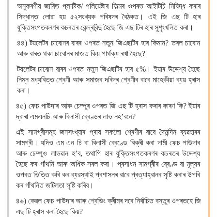
অনুকৰণীয় জাৰিত প্লাষ্টিক/ পলিয়েষ্টাৰ ফিল্মৰ ওপৰত আইটিচি নিষিদ্ধ কৰাৰ
সিদ্ধান্ত লোৱা হয় ৫২সংখ্যক পৰিষদৰ বৈঠকত। এই জি এছ টি হাৰ
যুক্তিসংগতকৰণৰ কচৰতৰ কেন্দ্ৰবিন্দু হৈছে জি এছ টিৰ হাৰ সুশৃংখলিত কৰা।
৪৪) টয়লেটৰ চাবোনৰ বাৰৰ ওপৰত নতুন জিএছটিৰ হাৰ কিমান? তৰল চাবোন
আৰু বাৰত থকা চাবোনৰ মাজত কিয় পাৰ্থক্য ৰখা হৈছে?
টয়লেটৰ চাবোন বাৰৰ ওপৰত নতুন জিএছটিৰ হাৰ ৫%। ইয়াৰ উদ্দেশ্য হৈছে
নিম্ন মধ্যবিত্ত শ্ৰেণী আৰু সমাজৰ দৰিদ্ৰ শ্ৰেণীৰ বাবে মাহেকীয়া ব্যয় হ্ৰাস
কৰা।
৪৫) ফেচ পাউদাৰ আৰু চেম্পুৰ ওপৰত জি এছ টি হ্ৰাস কৰাৰ কাৰণ কি? ইয়াৰ
দ্বাৰা এমএনচি আৰু বিলাসী ব্ৰেণ্ডৰ লাভ নহ’বনে?
এই সামগ্ৰীসমূহ জনসংখ্যাৰ প্ৰায় সকলো শ্ৰেণীৰ বাবে দৈনন্দিন ব্যৱহাৰৰ
সামগ্ৰী। যদিও এম এন চি বা বিলাসী ব্ৰেণ্ডে বিক্ৰী কৰা দামী ফেচ পাউদাৰ
আৰু চেম্পুও লাভৱান হ’ব, তথাপি হাৰ যুক্তিসংগতকৰণৰ কচৰতৰ উদ্দেশ্য
হৈছে কৰ গাঁথনি আৰু অধিক সৰল কৰা। প্ৰসাধন সামগ্ৰীৰ ব্ৰেণ্ড বা মূল্যৰ
ওপৰত ভিত্তি কৰি কৰ ব্যৱস্থাই প্ৰশাসনৰ বাবে প্ৰত্যাহ্বানৰ সৃষ্টি কৰাৰ উপৰি
কৰ গাঁথনিত জটিলতা সৃষ্টি কৰিব।
৪৬) কেৱল ফেচ পাউদাৰ আৰু শ্বেভিং ক্ৰীমৰ দৰে নিৰ্বাচিত বস্তুৰ ওপৰতহে জি
এছ টি হ্ৰাস কৰা হৈছে কিয়?