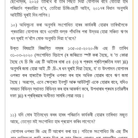
ছেপ্টেম্বৰ, ২০২৫ তাৰিখে বা তাৰ পিছত দিয়া যোগানৰ বাবে যেতিয়া হাৰ
পৰিৱৰ্তন প্ৰভাৱিত হ’ব, তেতিয়া চিজিএছটি আইন, ২০১৭ৰ বিধান অনুসৰি
আইটিচি ঘূৰাই দিব লাগিব।
১০) অধিসূচনা কৰা অনুসৰি সংশোধিত হাৰৰ কাৰ্যকৰী হোৱাৰ তাৰিখলৈকে
প্ৰভাৱিত যোগানৰ বাবে ওলোটা শুল্ক গাঁথনিৰ পৰা উদ্ভৱ হোৱা সঞ্চিত ঋণৰ
ধন ঘূৰাই ল’বলৈ মোক অনুমতি দিয়া হ’বনে?
উক্ত বিষয়টো বিজ্ঞপ্তি নম্বৰ
১৩৫-০৫-২০২০-জি এছ টি তাৰিখ
৩১-০৩-২০২০
(সংশোধিত হিচাপে
)
ৰ জৰিয়তে স্পষ্ট কৰা হৈছে
, য 'ত কোৱা
হৈছে যে চি জি এছ টি আইনৰ ধাৰা ৫৪ (৩)
ৰ প্ৰথম প্ৰতিশ্ৰুতিৰ দফা
(
ii)
অনুসৰি জমা হোৱা আই
.
টি
.
চি
.-
ৰ ধন ঘূৰাই দিয়া হৈছে
, য' ত উৎপাদন
যোগানৰ
ওপৰত
কৰ
হাৰতকৈ
ইনপুটৰ
ওপৰত
কৰ
হাৰ
অধিক
হোৱাৰ
বাবে
ঋণ
জমা
হৈছে।
অৱশ্যে, এনে ক্ষেত্ৰত ইনপুট আৰু আউটপুট একে হোৱাৰ বাবে, যদিও
সময়ত বিভিন্ন স্থানত বিভিন্ন কৰ হাৰ আকৰ্ষণ কৰে, উপধাৰাৰ প্ৰথম চৰ্তাৱলীৰ
দফা
(
ii) ৰ প্ৰক্ৰিয়াৰ অধীনত সামৰি লোৱা নহয়।
১১) যদি মোৰ ইতিমধ্যে কৰৰ হাৰৰ পৰিৱৰ্তন কাৰ্যকৰী হোৱাৰ তাৰিখত মজুত
আছে, তেন্তে মই সংশোধিত হাৰ প্ৰয়োগ কৰিব লাগেনে?
যোগানৰ ওপৰত জি এছ টি আৰোপ কৰা হয়। গতিকে সংশোধিত জি এছ টিৰ