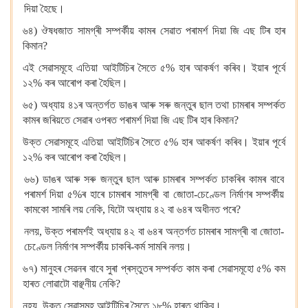
দিয়া হৈছে।
৬৪) ঔষধজাত সামগ্ৰী সম্পৰ্কীয় কামৰ সেৱাত পৰামৰ্শ দিয়া জি এছ টিৰ হাৰ
কিমান?
এই সেৱাসমূহে এতিয়া আইটিচিৰ সৈতে ৫% হাৰ আকৰ্ষণ কৰিব। ইয়াৰ পূৰ্বে
১২% কৰ আৰোপ কৰা হৈছিল।
৬৫) অধ্যায় ৪১ৰ অন্তৰ্গত ডাঙৰ আৰু সৰু জন্তুৰ ছাল তথা চামৰাৰ সম্পৰ্কত
কামৰ জৰিয়তে সেৱাৰ ওপৰত পৰামৰ্শ দিয়া জি এছ টিৰ হাৰ কিমান?
উক্ত সেৱাসমূহে এতিয়া আইটিচিৰ সৈতে ৫% হাৰ আকৰ্ষণ কৰিব। ইয়াৰ পূৰ্বে
১২% কৰ আৰোপ কৰা হৈছিল।
৬৬) ডাঙৰ আৰু সৰু জন্তুৰ ছাল আৰু চামৰাৰ সম্পৰ্কত চাকৰিৰ কামৰ বাবে
পৰামৰ্শ দিয়া ৫%ৰ হাৰে চামৰাৰ সামগ্ৰী বা জোতা-চেণ্ডেল নিৰ্মাণৰ সম্পৰ্কীয়
কামকো সামৰি লয় নেকি, যিটো অধ্যায় ৪২ বা ৬৪ৰ অধীনত পৰে?
নলয়, উক্ত পৰামৰ্শই অধ্যায় ৪২ বা ৬৪ৰ অন্তৰ্গত চামৰাৰ সামগ্ৰী বা জোতা-
চেণ্ডেল নিৰ্মাণৰ সম্পৰ্কীয় চাকৰি-কৰ্ম সামৰি নলয়।
৬৭) মানুহৰ সেৱনৰ বাবে সুৰা প্ৰস্তুতৰ সম্পৰ্কত কাম কৰা সেৱাসমূহো ৫% কম
হাৰত লোৱাটো বাঞ্ছনীয় নেকি?
নহয়, উক্ত সেৱাসমূহ আইটিচিৰ সৈতে ১৮% হাৰত থাকিব।