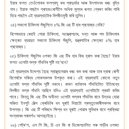
ইয়াৰ ফলত তেওঁলোকৰ ফলপ্ৰসূ কৰ প্ৰাদুৰ্ভাৱ আৰু উৎপাদনৰ খৰচ বৃদ্ধি
পাব। ইয়াক পাছলৈ গ্ৰাহক/ৰোগীলৈ অধিক মূল্যৰ ৰূপত প্ৰেৰণ কৰিব পাৰি
যিয়ে পাছলৈ এই ব্যৱস্থাটোক বিপৰীতমুখী কৰি তুলিব।
২৪) সকলো চিকিৎসা সঁজুলিতে ৫% জি এছ টি হাৰ প্ৰযোজ্য নেকি?
বিশেষভাৱে ৰেহাই পোৱা চিকিৎসা, অস্ত্ৰোপচাৰ, দন্ত আৰু পশু চিকিৎসাৰ
ক্ষেত্ৰত ব্যৱহৃত সকলো চিকিৎসা সঁজুলি, যন্ত্ৰপাতিৰ ক্ষেত্ৰত ৫% হাৰ
প্ৰযোজ্য।
২৫) চিকিৎসা সঁজুলিৰ ওপৰত জি এছ টিৰ হাৰ কিয় হ্ৰাস কৰা হৈছে? ইয়াৰ
ফলত ওলোটা শুল্ক গাঁথনিৰ সৃষ্টি নহ’বনে?
এই ব্যৱস্থাৰ উদ্দেশ্য হৈছে স্বাস্থ্যসেৱাৰ খৰচ কম কৰা আৰু তাৰ দ্বাৰা ৰোগী
বিশেষকৈ দৰিদ্ৰ লোকসকলক উপকৃত কৰা। এই ব্যৱস্থাই কোনো নতুন
ওলোটা শুল্ক গাঁথনিৰ সৃষ্টি নকৰে। কাৰণ বৰ্তমানৰ গাঁথনিটোত ইতিমধ্যে
বিপৰীত শুল্ক গাঁথনি আছিল যদিও এই ব্যৱস্থাই ওলোটাটো প্ৰকট কৰিব
পাৰে। কিন্তু জি এছ টিৰ অধীনত ওলোটা শুল্কৰ গাঁথনিৰ বাবে উদ্ভৱ হোৱা
সঞ্চিত ইনপুট টেক্স ক্ৰেডিটৰ ধন ঘূৰাই দিয়াটো প্ৰস্তুতকাৰীসকলৰ বাবে
উপলব্ধ। জি এছ টি পৰিষদে ক্ষিপ্ৰ ধন ঘূৰাই পোৱাৰ সুবিধাৰ বাবে প্ৰক্ৰিয়া
সংস্কাৰৰ পৰামৰ্শও আগবঢ়াইছে।
২৬) পেট্ৰ’ল, এল পি জি, চি এন জি বা ডিজেলচালিত সৰু গাড়ীৰ ওপৰত