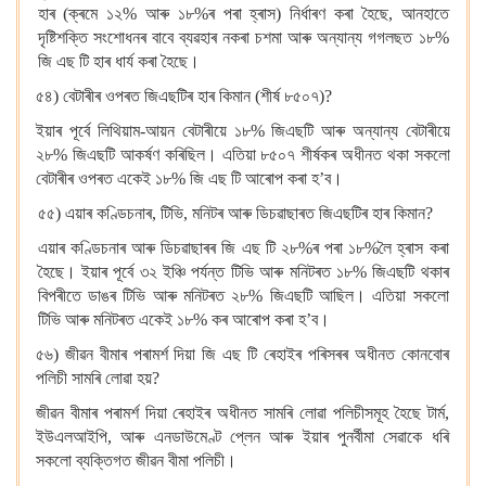
হাৰ (ক্ৰমে ১২% আৰু ১৮%ৰ পৰা হ্ৰাস) নিৰ্ধাৰণ কৰা হৈছে, আনহাতে
দৃষ্টিশক্তি সংশোধনৰ বাবে ব্যৱহাৰ নকৰা চশমা আৰু অন্যান্য গগলছত ১৮%
জি এছ টি হাৰ ধাৰ্য কৰা হৈছে।
৫৪) বেটাৰীৰ ওপৰত জিএছটিৰ হাৰ কিমান (শীৰ্ষ ৮৫০৭)?
ইয়াৰ পূৰ্বে লিথিয়াম-আয়ন বেটাৰীয়ে ১৮% জিএছটি আৰু অন্যান্য বেটাৰীয়ে
২৮% জিএছটি আকৰ্ষণ কৰিছিল। এতিয়া ৮৫০৭ শীৰ্ষকৰ অধীনত থকা সকলো
বেটাৰীৰ ওপৰত একেই ১৮% জি এছ টি আৰোপ কৰা হ’ব।
৫৫) এয়াৰ কণ্ডিচনাৰ, টিভি, মনিটৰ আৰু ডিচৱাছাৰত জিএছটিৰ হাৰ কিমান?
এয়াৰ কণ্ডিচনাৰ আৰু ডিচৱাছাৰৰ জি এছ টি ২৮%ৰ পৰা ১৮%লৈ হ্ৰাস কৰা
হৈছে। ইয়াৰ পূৰ্বে ৩২ ইঞ্চি পৰ্যন্ত টিভি আৰু মনিটৰত ১৮% জিএছটি থকাৰ
বিপৰীতে ডাঙৰ টিভি আৰু মনিটৰত ২৮% জিএছটি আছিল। এতিয়া সকলো
টিভি আৰু মনিটৰত একেই ১৮% কৰ আৰোপ কৰা হ’ব।
৫৬) জীৱন বীমাৰ পৰামৰ্শ দিয়া জি এছ টি ৰেহাইৰ পৰিসৰৰ অধীনত কোনবোৰ
পলিচী সামৰি লোৱা হয়?
জীৱন বীমাৰ পৰামৰ্শ দিয়া ৰেহাইৰ অধীনত সামৰি লোৱা পলিচীসমূহ হৈছে টাৰ্ম,
ইউএলআইপি, আৰু এনডাউমেণ্ট প্লেন আৰু ইয়াৰ পুনৰ্বীমা সেৱাকে ধৰি
সকলো ব্যক্তিগত জীৱন বীমা পলিচী।