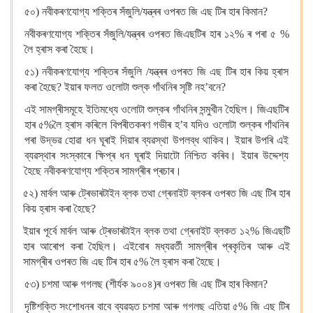
৫০) নবীকৰণযোগ্য শক্তিৰ সঁজুলি/যন্ত্ৰৰ ওপৰত জি এছ টিৰ হাৰ কিমান?
নবীকৰণযোগ্য শক্তিৰ সঁজুলি/যন্ত্ৰৰ ওপৰত জিএছটিৰ হাৰ ১২% ৰ পৰা ৫ %
লৈ হ্ৰাস কৰা হৈছে।
৫১) নবীকৰণযোগ্য শক্তিৰ সঁজুলি /যন্ত্ৰৰ ওপৰত জি এছ টিৰ হাৰ কিয় হ্ৰাস
কৰা হৈছে? ইয়াৰ ফলত ওলোটা শুল্ক গাঁথনিৰ সৃষ্টি নহ’বনে?
এই সামগ্ৰীসমূহে ইতিমধ্যে ওলোটা শুল্কৰ গাঁথনিৰ সন্মুখীন হৈছিল। জিএছটিৰ
হাৰ ৫%লৈ হ্ৰাস কৰিলে বিপৰীতকৰণ গভীৰ হ’ব যদিও ওলোটা শুল্কৰ গাঁথনিৰ
পৰা উদ্ভৱ হোৱা ধন ঘূৰাই দিয়াৰ ব্যৱস্থা উপলব্ধ থাকিব। ইয়াৰ উপৰি এই
ব্যৱস্থাৰ সংস্কাৰে ক্ষিপ্ৰ ধন ঘূৰাই দিয়াটো নিশ্চিত কৰিব। ইয়াৰ উদ্দেশ্য
হৈছে নবীকৰণযোগ্য শক্তিৰ সামগ্ৰীৰ প্ৰচাৰ।
৫২) মাৰ্বল আৰু ট্ৰেভাৰটাইন ব্লক তথা গ্ৰেনাইট ব্লকৰ ওপৰত জি এছ টিৰ হাৰ
কিয় হ্ৰাস কৰা হৈছে?
ইয়াৰ পূৰ্বে মাৰ্বল আৰু ট্ৰেভাৰটাইন ব্লক তথা গ্ৰেনাইট ব্লকত ১২% জিএছটি
হাৰ আৰোপ কৰা হৈছিল। এইবোৰ মধ্যৱৰ্তী সামগ্ৰীৰ প্ৰকৃতিৰ আৰু এই
সামগ্ৰীৰ ওপৰত জি এছ টিৰ হাৰ ৫% লৈ হ্ৰাস কৰা হৈছে।
৫৩) চশমা আৰু গগলছ (শীৰ্যক ৯০০৪)ৰ ওপৰত জি এছ টিৰ হাৰ কিমান?
দৃষ্টিশক্তি সংশোধনৰ বাবে ব্যৱহৃত চশমা আৰু গগলছ এতিয়া ৫% জি এছ টিৰ