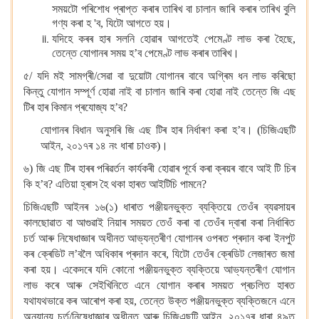
সময়টো পৰিশোধ প্ৰাপ্ত কৰাৰ তাৰিখ বা চালান জাৰি কৰাৰ তাৰিখ বুলি
গণ্য কৰা হ 'ব, যিটো আগতে হয়।
যদিহে কৰৰ হাৰ সলনি হোৱাৰ আগতেই পেমেণ্ট লাভ কৰা হৈছে,
তেন্তে যোগানৰ সময় হ’ব পেমেণ্ট লাভ কৰাৰ তাৰিখ।
৫/ যদি মই সামগ্ৰী/সেৱা বা দুয়োটা যোগানৰ বাবে অগ্ৰিম ধন লাভ কৰিছো
কিন্তু যোগান সম্পূৰ্ণ হোৱা নাই বা চালান জাৰি কৰা হোৱা নাই তেন্তে জি এছ
টিৰ হাৰ কিমান প্ৰযোজ্য হ’ব?
যোগানৰ বিধান অনুসৰি জি এছ টিৰ হাৰ নিৰ্ধাৰণ কৰা হ’ব। (চিজিএছটি
আইন, ২০১৭ৰ ১৪ নং ধাৰা চাওক)।
৬) জি এছ টিৰ হাৰৰ পৰিৱৰ্তন কাৰ্যকৰী হোৱাৰ পূৰ্বে কৰা ক্ৰয়ৰ বাবে আই টি চিৰ
কি হ’ব? এতিয়া হ্ৰাস হৈ থকা হাৰত আইটিচি পামনে?
চিজিএছটি আইনৰ ১৬(১) ধাৰাত পঞ্জীয়নভুক্ত ব্যক্তিয়ে তেওঁৰ ব্যৱসায়ৰ
কালছোৱাত বা আগুৱাই নিয়াৰ সময়ত তেওঁ কৰা বা তেওঁৰ দ্বাৰা কৰা নিৰ্ধাৰিত
চৰ্ত আৰু নিষেধাজ্ঞাৰ অধীনত আভ্যন্তৰীণ যোগানৰ ওপৰত প্ৰদান কৰা ইনপুট
কৰ ক্ৰেডিট ল’বলৈ অধিকাৰ প্ৰদান কৰে, যিটো তেওঁৰ ক্ৰেডিট লেজাৰত জমা
কৰা হয়। একেদৰে যদি কোনো পঞ্জীয়নভুক্ত ব্যক্তিয়ে আভ্যন্তৰীণ যোগান
লাভ কৰে আৰু সেইখিনিতে এনে যোগান কৰাৰ সময়ত প্ৰচলিত হাৰত
যথাযথভাৱে কৰ আৰোপ কৰা হয়, তেন্তে উক্ত পঞ্জীয়নভুক্ত ব্যক্তিজনে এনে
অন্যান্য চৰ্ত/নিষেধাজ্ঞাৰ অধীনত আৰু চিজিএছটি আইন, ২০১৭ৰ ধাৰা ৪৯ত