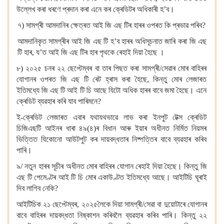
উল্লেখ কৰা ধৰণে প্ৰদান কৰা এনে কৰ ক্ৰেডিটৰ অধিকাৰী হ’ব।
৭) সামগ্ৰী আমদানিৰ ক্ষেত্ৰত আই জি এছ টিৰ হাৰৰ ওপৰত কি প্ৰভাৱ পৰিব?
আমদানিকৃত সামগ্ৰীৰ আই জি এছ টি হ’ব হাৰৰ অধিসূচনাত জাৰি কৰা জি এছ
টি হাৰ, য’ত আই জি এছ টিৰ হাৰ পৃথকে ৰেহাই দিয়া হৈছে ।
৮) ২০২৫ চনৰ ২২ ছেপ্টেম্বৰ বা তাৰ পিছত কৰা সামগ্ৰী/সেৱাৰ মোৰ বাহিৰৰ
যোগানৰ ওপৰত জি এছ টি ৰেট হ্ৰাস কৰা হৈছে, কিন্তু মোৰ লেজাৰত
ইতিমধ্যে জি এছ টি আই টি চি আছে যিটো অধিক হাৰৰ বাবে জমা হৈছে। এনে
ক্ৰেডিট ব্যৱহাৰ কৰি যাব পাৰিমনে?
ই-ক্ৰেডিট লেজাৰত এবাৰ যথাযথভাৱে লাভ কৰা ইনপুট টেক্স ক্ৰেডিট
চিজিএছটি আইনৰ ধাৰা ৪৯(৪)ৰ বিধান আৰু ইয়াৰ অধীনত নিৰ্মিত নিয়মৰ
ভিত্তিত যিকোনো আউটপুট কৰ দায়বদ্ধতাৰ নিষ্পত্তিৰ বাবে ব্যৱহাৰ কৰিব
পাৰি।
৯/ নতুন হাৰৰ সূচীৰ অধীনত মোৰ বাহিৰৰ যোগান ৰেহাই দিয়া হৈছে। কিন্তু জি
এছ টি পেমেণ্টৰ আই টি চি মোৰ একাউণ্টত ইতিমধ্যে আছে। আইটিচি ঘূৰাই
দিব লাগিব নেকি?
আইটিচিক ২১ ছেপ্টেম্বৰ, ২০২৫লৈকে দিয়া সামগ্ৰী/সেৱা বা দুয়োটাৰে যোগানৰ
বাবে বাহিৰৰ দায়বদ্ধতা নিষ্কাশন কৰিবলৈ ব্যৱহাৰ কৰিব পাৰি। কিন্তু ২২