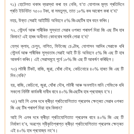
৭১) হোটেলত থকাৰ ব্যৱস্থা কৰা হব নেকি, য’ত যোগানৰ মূল্য প্ৰতিদিনে
প্ৰতি ইউনিটত ৭৫০০ টকা, বা সমতুল্য, তাত ১৮% কৰ আৰোপ কৰা হ’ব?
নহয়, উক্ত সেৱাই আইটিচি অবিহনে ৫% জিএছটিৰ হাৰ বহন কৰিব।
৭২. সৌন্দৰ্য আৰু শাৰীৰিক সুস্থতা সেৱাৰ ওপৰত পৰামৰ্শ দিয়া জি এছ টিৰ হাৰ
কিমান? এই হাৰৰ অধীনত কোনবোৰ সামৰি লোৱা হ’ব?
হেল্থ ক্লাব, চেলুন, নাপিত, ফিটনেছ চেণ্টাৰ, যোগাসন আদিৰ সেৱাকে ধৰি
সৌন্দৰ্য আৰু শাৰীৰিক সুস্থতাৰ সেৱাই আই টি চি অবিহনে ৫% জি এছ টি হাৰ
আকৰ্ষণ কৰিব। এই সেৱাসমূহে পূৰ্বে ১৮% জি এছ টি আকৰ্ষণ কৰিছিল।
৭৩) লটাৰী টিকট, বাজি, জুৱা, ঘোঁৰা দৌৰ, কেচিনোৱে ৪০% হাৰত জি এছ টি
দিব নেকি?
হয়, বাজি, কেচিনো, জুৱা, ঘোঁৰা দৌৰ, লটাৰী আৰু অনলাইন মানি গেমিংকে ধৰি
সকলো নিৰ্দিষ্ট কাৰ্যকৰী দাবীৰ বাবে ৪০% জিএছটিৰ হাৰ প্ৰযোজ্য হ’ব।
৭৪) আই পি এলৰ দৰে ক্ৰীড়া প্ৰতিযোগিতাত প্ৰৱেশৰ ক্ষেত্ৰত সেৱাৰ ওপৰত
জি এছ টিৰ পৰামৰ্শ দিয়া হাৰ কিমান?
আই পি এলৰ দৰে ক্ৰীড়া প্ৰতিযোগিতাত প্ৰৱেশৰ বাবে ৪০% জি এছ টি
নিৰ্ধাৰণ হ’ব, অৱশ্যে স্বীকৃতিপ্ৰাপ্ত ক্ৰীড়া প্ৰতিযোগিতাত প্ৰৱেশৰ ক্ষেত্ৰত
এই ৪০% হাৰ প্ৰযোজ্য নহ’ব।