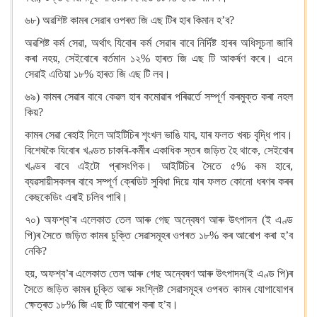
৬৮) অৱশিষ্ট কামৰ সেৱাৰ ওপৰত জি এছ টিৰ হাৰ কিমান হ’ব?
অৱশিষ্ট কৰ্ম সেৱা, অৰ্থাৎ যিবোৰ কৰ্ম সেৱাৰ বাবে নিৰ্দিষ্ট হাৰৰ অধিসূচনা জাৰি
কৰা নহয়, সেইবোৰে বৰ্তমান ১২% হাৰত জি এছ টি আকৰ্ষণ কৰে। এনে
সেৱাই এতিয়া ১৮% হাৰত জি এছ টি লব।
৬৯) কামৰ সেৱাৰ বাবে কেৱল হাৰ কমোৱাৰ পৰিৱৰ্তে সম্পূৰ্ণ কৰমুক্ত কৰা নহল
কিয়?
কামৰ সেৱা ৰেহাই দিলে আইটিচিৰ শৃংখল ভাঙি যাব, যাৰ ফলত খৰচ বৃদ্ধি পাব।
বিশেষকৈ যিবোৰ খণ্ডত চাকৰি-কৰ্মীৰ একাধিক স্তৰ জড়িত হৈ থাকে, সেইবোৰ
খণ্ডৰ বাবে এইটো প্ৰাসংগিক। আইটিচিৰ সৈতে ৫% কম হাৰে,
ব্যৱসায়ীসকলৰ বাবে সম্পূৰ্ণ ক্ৰেডিট সুবিধা দিয়ে যাৰ ফলত কোনো ধৰণৰ কৰৰ
কেছকেডিং এৰাই চলিব পাৰি।
৭০) অফশ্ব’ৰ এলেকাত তেল আৰু গেছ অন্বেষণ আৰু উৎপাদন (ই এণ্ড
পি)ৰ সৈতে জড়িত কামৰ চুক্তি সেৱাসমূহৰ ওপৰত ১৮% কৰ আৰোপ কৰা হ’ব
নেকি?
হয়, অফশ্ব’ৰ এলেকাত তেল আৰু গেছ অন্বেষণ আৰু উৎপাদন(ই এণ্ড পি)ৰ
সৈতে জড়িত কামৰ চুক্তি আৰু সংশ্লিষ্ট সেৱাসমূহৰ ওপৰত কামৰ যোগাযোগৰ
ক্ষেত্ৰত ১৮% জি এছ টি আৰোপ কৰা হ’ব।