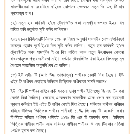
হাৰ অধিসূচনা জাৰি কৰাৰ দিনা বা তাৰ পিছত যোগান ধৰা সামগ্ৰীৰ ওপৰত
সামগ্ৰী/সেৱা বা দুয়োটাৰে বাহ্যিক যোগানৰ ক্ষেত্ৰত নতুন জি এছ টি হাৰ
প্ৰযোজ্য হ’ব।
১২) নতুন হাৰ কাৰ্যকৰী হ’লে ট্ৰেনজিটত থকা সামগ্ৰীৰ ওপৰত ই-ৱে বিল
বাতিল কৰি নতুনকৈ সৃষ্টি কৰিব লাগিবনে?
২০১৭ চনৰ চিজিএছটি নিয়মৰ ১৩৮ নং নিয়ম অনুসৰি সামগ্ৰীৰ যোগান/পৰিবহণ
আৰম্ভ হোৱাৰ পূৰ্বে ই-ৱে বিল সৃষ্টি কৰিব লাগিব। নতুন হাৰ কাৰ্যকৰী হ’লে
ট্ৰেনজিটত থকা সামগ্ৰীৰ ই-ৱে বিল বাতিল আৰু নতুন উৎপাদনৰ কোনো
বাধ্যতামূলক প্ৰয়োজনীয়তা নাই। বৰ্তমান ট্ৰেনজিটত থকা ই-ৱে বিলসমূহ মূল
বৈধতাৰ সময়সীমা অনুসৰি বৈধ হৈ থাকিব।
১৩) ইউ এইচ টি
(অতি উচ্চ তাপমাত্ৰা)
গাখীৰক ৰেহাই দিয়া হৈছে। ইউ
এইচ টি গাখীৰৰ ৰেহাইয়ে উদ্ভিদ ভিত্তিক গাখীৰকো সামৰি লয়নে?
ইউ এইচ টি গাখীৰৰ বাহিৰে বাকী সকলো দুগ্ধ গাখীৰ ইতিমধ্যে জি এছ টিৰ পৰা
ৰেহাই দিয়া হৈছিল। সেয়েহে একেধৰণৰ সামগ্ৰীক একে ধৰণৰ কৰ ব্যৱস্থা
প্ৰদান কৰিবলৈ ইউ এইচ টি গাখীৰ ৰেহাই দিয়া হৈছে। সৰিয়হৰ গাখীৰৰ পানীয়ৰ
বাহিৰে উদ্ভিদ ভিত্তিক গাখীৰৰ পানীয়ই ১৮% জি এছ টি আকৰ্ষণ কৰাৰ
বিপৰীতে সৰিয়হ গাখীৰৰ পানীয়ই ১২% জি এছ টি আকৰ্ষণ কৰে। উদ্ভিদ
ভিত্তিক গাখীৰৰ পানীয় আৰু সৰিয়হৰ গাখীৰৰ পানীয়ৰ জি এছ টিৰ হাৰ এতিয়া
৫%লৈ হ্ৰাস কৰা হৈছে।