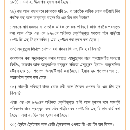
১৮%। এয়া ২৮%ৰ পৰা হ্ৰাস কৰা হৈছে।
২৯) বাছ আৰু বাছৰ দৰে চালককে ধৰি ১০ বা তাতকৈ অধিক লোক কঢ়িয়াই নিব
পৰাকৈ বাছ আৰু অন্যান্য বাহনৰ জি এছ টিৰ হাৰ কিমান?
চালককে ধৰি দহজন বা তাতকৈ অধিক লোকক পৰিবহণ কৰিব পৰাকৈ প্ৰস্তুত
কৰা আৰু এইচ এছ এন ৮৭০২ৰ অধীনত শ্ৰেণীভুক্ত সকলো মটৰ গাড়ীয়ে
১৮% জি এছ টি হাৰ কৰিব। এয়া ২৮%ৰ পৰা হ্ৰাস কৰা হৈছে।
৩০) এম্বুলেন্স হিচাপে যোগান ধৰা বাহনৰ জি এছ টিৰ হাৰ কিমান?
কাৰখানাৰ পৰা স্থানান্তৰ কৰাৰ সময়ত এম্বুলেন্সৰ বাবে প্ৰয়োজনীয় সকলো
ফিটিঙ, আচবাব আৰু আনুষংগিক বস্তুৰে সজ্জিত এম্বুলেন্স হিচাপে অনুমোদিত
মটৰ বাহনৰ ১৮
শতাংশ জিএছটি ধাৰ্য কৰা হৈছে। ইয়াক ২৮ শতাংশৰ পৰা ১৮
শতাংশলৈ হ্ৰাস কৰা হৈছে।
৩১) সামগ্ৰী পৰিবহণ বাহন যেনে লৰী আৰু ট্ৰাকৰ ওপৰত জি এছ টিৰ হাৰ
কিমান?
এইচ এছ এন ৮৭০৪ৰ অধীনত শ্ৰেণীভুক্ত ল’ৰী আৰু ট্ৰাকৰ দৰে সামগ্ৰী
পৰিবহণৰ বাবে প্ৰস্তুত কৰা মটৰ গাড়ীবোৰৰ ১৮% জি এছ টি হাৰ ধাৰ্য কৰা
হৈছে। এয়া ২৮%ৰ পৰা হ্ৰাস কৰা হৈছে।
৩২) ট্ৰেক্টৰ ট্ৰেইলাৰ আৰু ছেমি ট্ৰেইলাৰৰ ওপৰত জি এছ টিৰ হাৰ কিমান?