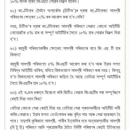
১৮% মানক হাৰত জিএছটি লোৱাৰ বিকল্প থাকিব।
৬১) কণ্টেইনাৰ ট্ৰেইন অপাৰেটৰ (চিটিঅ’)ৰ দ্বাৰা কণ্টেইনাৰত সামগ্ৰী
পৰিবহণৰ ক্ষেত্ৰত ১২% কৰ আৰোপ কৰা হ’ব নেকি?
নহয়, চিটিঅ’ৰ দ্বাৰা কণ্টেইনাৰত সামগ্ৰী পৰিবহণ সেৱাত কোনো আইটিচি
নোহোৱাকৈ ৫% হাৰ বা সম্পূৰ্ণ আইটিচিৰ সৈতে ১৮% হাৰ লোৱাৰ বিকল্প দিয়া
হ’ব।
৬২) বহুমুখী পৰিবহণকাৰীৰ ক্ষেত্ৰত সামগ্ৰী পৰিবহণৰ বাবে জি এছ টি হাৰ
কিমান?
বহুমুখী সামগ্ৰী পৰিবহণত ৫% জিএছটি আৰোপ কৰা হ’ব আৰু ইয়াৰ লগত
নিষিদ্ধ আইটিচি থাকিব, যদিহে বিমানযোগে সামগ্ৰী পৰিবহণ কৰা নহয়। কিন্তু
য’ত বিমানযোগে সামগ্ৰী পৰিবহণ জড়িত হৈ আছে তেতিয়া সম্পূৰ্ণ আইটিচিৰ
সৈতে জিএছটিৰ হাৰ ১৮% হ’ব।
৬৩) এই খণ্ডৰ গুৰুত্ব বিবেচনা কৰি জিটিএ সেৱাক জিএছটিৰ পৰা সম্পূৰ্ণৰূপে
ৰেহাই দিয়া নহল কিয়?
যেতিয়া কোনো সেৱা ৰেহাই দিয়া হয় তেতিয়া সেৱা প্ৰদানকাৰীয়ে আইটিচি দাবী
কৰিব নোৱাৰে। ইয়াৰ ফলত তেওঁলোকৰ খৰচ বৃদ্ধি পায় আৰু সেৱা ব্যয়বহুল হৈ
পৰে। তদুপৰি কৃষিজাত সামগ্ৰী, গাখীৰ ইত্যাদিৰ দৰে অত্যাৱশ্যকীয় সামগ্ৰী
(বি টু চি) পৰিবহণ আদি প্ৰয়োজনীয় ঠাইত নিৰ্দিষ্ট পৰিমাণৰ ৰেহাই ইতিমধ্যে