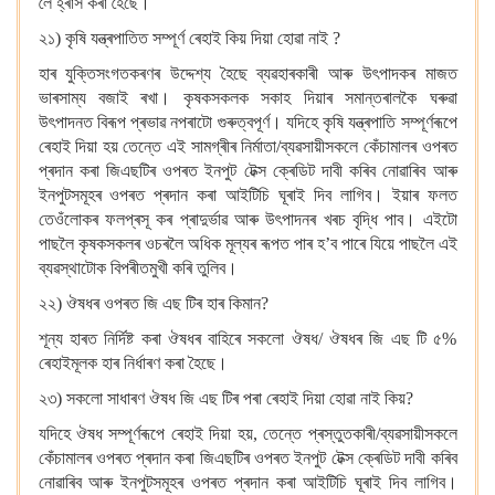
লৈ হ্ৰাস কৰা হৈছে।
২১) কৃষি যন্ত্ৰপাতিত সম্পূৰ্ণ ৰেহাই কিয় দিয়া হোৱা নাই ?
হাৰ যুক্তিসংগতকৰণৰ উদ্দেশ্য হৈছে ব্যৱহাৰকাৰী আৰু উৎপাদকৰ মাজত
ভাৰসাম্য বজাই ৰখা। কৃষকসকলক সকাহ দিয়াৰ সমান্তৰালকৈ ঘৰুৱা
উৎপাদনত বিৰূপ প্ৰভাৱ নপৰাটো গুৰুত্বপূৰ্ণ। যদিহে কৃষি যন্ত্ৰপাতি সম্পূৰ্ণৰূপে
ৰেহাই দিয়া হয় তেন্তে এই সামগ্ৰীৰ নিৰ্মাতা/ব্যৱসায়ীসকলে কেঁচামালৰ ওপৰত
প্ৰদান কৰা জিএছটিৰ ওপৰত ইনপুট টেক্স ক্ৰেডিট দাবী কৰিব নোৱাৰিব আৰু
ইনপুটসমূহৰ ওপৰত প্ৰদান কৰা আইটিচি ঘূৰাই দিব লাগিব। ইয়াৰ ফলত
তেওঁলোকৰ ফলপ্ৰসূ কৰ প্ৰাদুৰ্ভাৱ আৰু উৎপাদনৰ খৰচ বৃদ্ধি পাব। এইটো
পাছলৈ কৃষকসকলৰ ওচৰলৈ অধিক মূল্যৰ ৰূপত পাৰ হ’ব পাৰে যিয়ে পাছলৈ এই
ব্যৱস্থাটোক বিপৰীতমুখী কৰি তুলিব।
২২) ঔষধৰ ওপৰত জি এছ টিৰ হাৰ কিমান?
শূন্য হাৰত নিৰ্দিষ্ট কৰা ঔষধৰ বাহিৰে সকলো ঔষধ/ ঔষধৰ জি এছ টি ৫%
ৰেহাইমূলক হাৰ নিৰ্ধাৰণ কৰা হৈছে।
২৩) সকলো সাধাৰণ ঔষধ জি এছ টিৰ পৰা ৰেহাই দিয়া হোৱা নাই কিয়?
যদিহে ঔষধ সম্পূৰ্ণৰূপে ৰেহাই দিয়া হয়, তেন্তে প্ৰস্তুতকাৰী/ব্যৱসায়ীসকলে
কেঁচামালৰ ওপৰত প্ৰদান কৰা জিএছটিৰ ওপৰত ইনপুট টেক্স ক্ৰেডিট দাবী কৰিব
নোৱাৰিব আৰু ইনপুটসমূহৰ ওপৰত প্ৰদান কৰা আইটিচি ঘূৰাই দিব লাগিব।