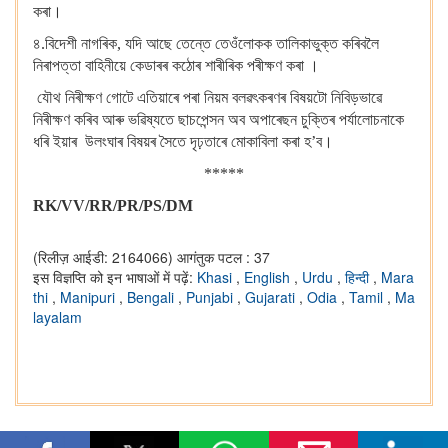
কৰা।
৪.বিদেশী নাগৰিক, যদি আছে তেন্তে তেওঁলোকক তালিকাভুক্ত কৰিবলৈ
নিৰাপত্তা বাহিনীয়ে কেডাৰৰ কঠোৰ শাৰীৰিক পৰীক্ষণ কৰা ।
যৌথ নিৰীক্ষণ গোটে এতিয়াৰে পৰা নিয়ম বলৱৎকৰণৰ বিষয়টো নিবিড়ভাৱে
নিৰীক্ষণ কৰিব আৰু ভৱিষ্যতে ছাচপেন্সন অব অপাৰেছন চুক্তিৰ পৰ্যালোচনাকে
ধৰি ইয়াৰ উলংঘাৰ বিষয়ৰ সৈতে দৃঢ়তাৰে মোকাবিলা কৰা হ’ব।
*****
RK/VV/RR/PR/PS/DM
(रिलीज़ आईडी: 2164066)
आगंतुक पटल : 37
इस विज्ञप्ति को इन भाषाओं में पढ़ें:
Khasi
,
English
,
Urdu
,
हिन्दी
,
Mara
thi
,
Manipuri
,
Bengali
,
Punjabi
,
Gujarati
,
Odia
,
Tamil
,
Ma
layalam