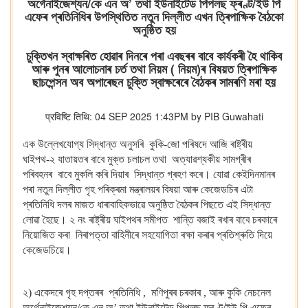
অৰ্গেনাইজেশ্যন/কে এন অ’ তথা ইউনাইটেড পিপলছ ফ্ৰণ্ট/ইউ পি
এফেৰ প্ৰতিনিধিৰ উপস্থিতিত নতুন দিল্লীত এখন ত্ৰিপাক্ষিক বৈঠকো
অনুষ্ঠিত হয়
চুক্তিখন স্বাক্ষৰিত হোৱাৰ দিনৰে পৰা এবছৰৰ বাবে কাৰ্যকৰী হৈ থাকিব
আৰু পুনৰ আলোচনাৰ চৰ্ত তথা নিয়ম ( নিয়ম)ৰ বিষয়ত ত্ৰিপাক্ষিক
ছাচপেন্সন অব অপাৰেছন চুক্তি স্বাক্ষৰেৰে বৈঠকৰ সামৰণি মৰা হয়
प्रविष्टि तिथि: 04 SEP 2025 1:43PM by PIB Guwahati
এক উল্লেখযোগ্য সিদ্ধান্ত অনুসৰি কুকি-জো পৰিষদে আজি ৰাষ্ট্ৰীয়
ঘাইপথ-২ যাতায়তৰ বাবে মুক্ত চলাচল তথা অত্যাৱশ্যকীয় সামগ্ৰীৰ
পৰিবহনৰ বাবে মুকলি কৰি দিয়াৰ সিদ্ধান্ত গ্ৰহণ কৰে। যোৱা কেইদিনমানৰ
পৰা নতুন দিল্লীত গৃহ পৰিক্ৰমা মন্ত্ৰালয়ৰ বিষয়া আৰু কেজেডচিৰ এটা
প্ৰতিনিধি দলৰ মাজত ধাৰাবাহিকভাৱে অনুষ্ঠিত বৈঠকৰ পিছতে এই সিদ্ধান্ত
লোৱা হৈছে। ২ নং ৰাষ্ট্ৰীয় ঘাইপথৰ সমীপত শান্তি বজাই ৰখাৰ বাবে চৰকাৰে
নিয়োজিত কৰা নিৰাপত্তা বাহিনীৰে সহযোগিতা ৰক্ষা কৰাৰ প্ৰতিশ্ৰুতি দিয়ে
কেজেডচিয়ে।
২) একেদৰে গৃহ দপ্তৰৰ প্ৰতিনিধি , মণিপুৰৰ চৰকাৰ , আৰু কুকি নেচনেল
অৰ্গেনাইজেশ্যন/কে এন অ’ তথা ইউনাইটেড পিপলছ ফ্ৰণ্ট/ইউ পি এফেৰ