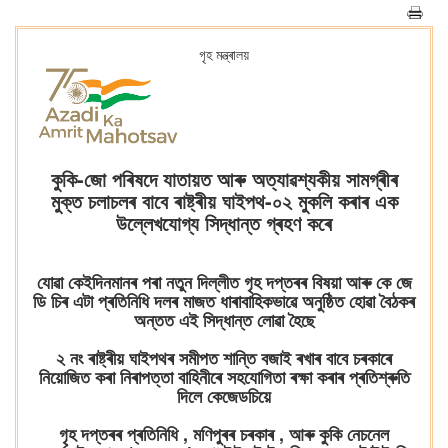
গৃহ মন্ত্ৰালয়
কুকি-জো পৰিষদে যাতায়ত আৰু অত্যাৱশ্যকীয় সামগ্ৰীৰ
মুক্ত চলাচলৰ বাবে ৰাষ্ট্ৰীয় ঘাইপথ-০২ মুকলি কৰাৰ এক
উল্লেখযোগ্য সিদ্ধান্ত গ্ৰহণ কৰে
যোৱা কেইদিনমানৰ পৰা নতুন দিল্লীত গৃহ দপ্তৰৰ বিষয়া আৰু কে জে
ডি চিৰ এটা প্ৰতিনিধি দলৰ মাজত ধাৰাবাহিকভাৱে অনুষ্ঠিত হোৱা বৈঠকৰ
অন্তত এই সিদ্ধান্ত লোৱা হৈছে
২ নং ৰাষ্ট্ৰীয় ঘাইপথৰ সমীপত শান্তি বজাই ৰখাৰ বাবে চৰকাৰে
নিয়োজিত কৰা নিৰাপত্তা বাহিনীৰে সহযোগিতা ৰক্ষা কৰাৰ প্ৰতিশ্ৰুতি
দিলে কেজেডচিয়ে
গৃহ দপ্তৰৰ প্ৰতিনিধি , মণিপুৰৰ চৰকাৰ , আৰু কুকি নেচনেল