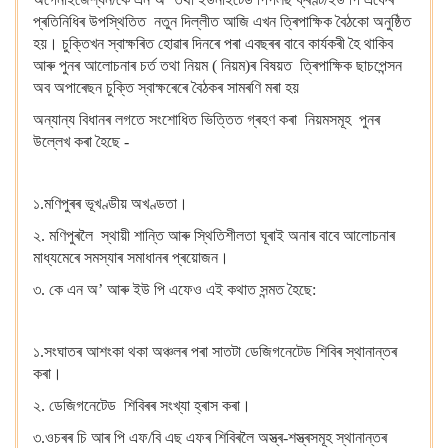
প্ৰতিনিধিৰ উপস্থিতিত নতুন দিল্লীত আজি এখন ত্ৰিপাক্ষিক বৈঠকো অনুষ্ঠিত
হয়। চুক্তিখন স্বাক্ষৰিত হোৱাৰ দিনৰে পৰা এবছৰৰ বাবে কাৰ্যকৰী হৈ থাকিব
আৰু পুনৰ আলোচনাৰ চৰ্ত তথা নিয়ম ( নিয়ম)ৰ বিষয়ত ত্ৰিপাক্ষিক ছাচপেন্সন
অব অপাৰেছন চুক্তি স্বাক্ষৰেৰে বৈঠকৰ সামৰণি মৰা হয়
অন্যান্য বিধানৰ লগতে সংশোধিত ভিত্তিত গ্ৰহণ কৰা নিয়মসমূহ পুনৰ
উল্লেখ কৰা হৈছে -
১.মণিপুৰৰ ভূখণ্ডীয় অখণ্ডতা।
২. মণিপুৰলৈ স্থায়ী শান্তি আৰু স্থিতিশীলতা ঘূৰাই অনাৰ বাবে আলোচনাৰ
মাধ্যমেৰে সমস্যাৰ সমাধানৰ প্ৰয়োজন।
৩. কে এন অ’ আৰু ইউ পি এফেও এই কথাত সন্মত হৈছে:
১.সংঘাতৰ আশংকা থকা অঞ্চলৰ পৰা সাতটা ডেজিগনেটেড শিবিৰ স্থানান্তৰ
কৰা।
২. ডেজিগনেটেড শিবিৰৰ সংখ্যা হ্ৰাস কৰা।
৩.ওচৰৰ চি আৰ পি এফ/বি এছ এফৰ শিবিৰলৈ অস্ত্ৰ-শস্ত্ৰসমূহ স্থানান্তৰ