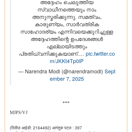
അദ്ദേഹം ചെലുത്തിയ
സ്വാധീനത്തെയും നാം
അനുസ്മരിക്കുന്നു. സമത്വം,
കാരുണ്യം, സാർവത്രിക
സാഹോദര്യം എന്നിവയെക്കുറിച്ചുള്ള
അദ്ദേഹത്തിന്റെ ഉപദേശങ്ങൾ
എല്ലായിടത്തും
പ്രതിധ്വനിക്കുകയാണ്.…
pic.twitter.co
m/JKKt4Tp0lP
— Narendra Modi (@narendramodi)
Sept
ember 7, 2025
***
MJPS/VJ
(रिलीज़ आईडी: 2164492)
आगंतुक पटल : 397